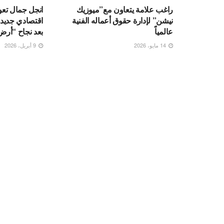
راغب علامة يتعاون مع”ميوزيك
انجل جمال تعو
نيشن” لإدارة حقوق أعماله الفنية
عالمياً
بعد نجاح “أرض
14 مايو، 2026
9 أبريل، 2026