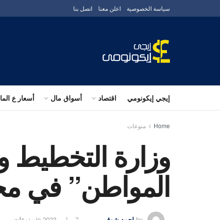
سياسة الخصوصية
اعلن معنا
اتصل بنا
إيجي إيكونومي
اقتصاد
أسواق مال
أسعار ع الم
Home
منوعات
وزارة التخطيط وال
المواطن” في م
by
احمد شوقى
7 يوليو، 2023
in
منوعات