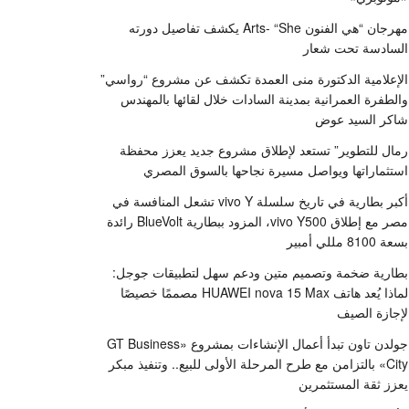
مهرجان “هي الفنون Arts- “She يكشف تفاصيل دورته
السادسة تحت شعار
الإعلامية الدكتورة منى العمدة تكشف عن مشروع “رواسي”
والطفرة العمرانية بمدينة السادات خلال لقائها بالمهندس
شاكر السيد عوض
رمال للتطوير” تستعد لإطلاق مشروع جديد يعزز محفظة
استثماراتها ويواصل مسيرة نجاحها بالسوق المصري
أكبر بطارية في تاريخ سلسلة vivo Y تشعل المنافسة في
مصر مع إطلاق vivo Y500، المزود ببطارية BlueVolt رائدة
بسعة 8100 مللي أمبير
بطارية ضخمة وتصميم متين ودعم سهل لتطبيقات جوجل:
لماذا يُعد هاتف HUAWEI nova 15 Max مصممًا خصيصًا
لإجازة الصيف
جولدن تاون تبدأ أعمال الإنشاءات بمشروع «GT Business
City» بالتزامن مع طرح المرحلة الأولى للبيع.. وتنفيذ مبكر
يعزز ثقة المستثمرين