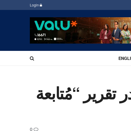
Login
ENGL
 تقرير “مُتابعة
0