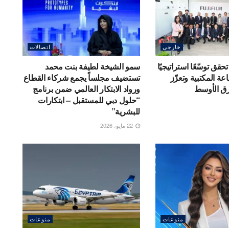
خارجى
اتصالات
قق توسّعًا استراتيجيًا
سمو الشيخة لطيفة بنت محمد
ة المكتبية وتعزّز
تستضيف مجلساً يجمع شركاء القطاع
رق الأوسط
ورواد الابتكار العالمي ضمن برنامج
“حلول دبي للمستقبل – ابتكارات
للبشرية”
22 مايو، 2026
منوعات
منوعات