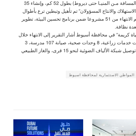
من مشروع تطوير طريـق الصعيـد الصحراوي الغربي (المسافة مـن المنيـا حتى ديروط) بطول 52 كم، وإنشاء 35
عشر “الاستهلاك والانتاج المسؤولان” تم تأهيل وتبطين ترع بأطوال
52كم، وبالنسبة للهدف الثالث عشر “العمل المناخي” تم الانتهاء من 51 مشروعا ضمن برنامج تحسين البيئة، تطوير
كريمة” في محافظة أسيوط أشار التقرير إلى الانتهاء خلال
العام (21/2022)، من تنفيذ 2 وحدة إجتماعية، 4 مجمعات خدمات زراعية، 8 وحدات صحية، صيانة 107 مدرسة، 3
محطات مياه شرب، تأهيل وتبطين 11 ترعة، فضلاً عن توصيل شبكة الألياف الضوئية لنحو 15 قرى، والغاز الطبيعي
المواطن الاستثمارية لمحافظة اسيوط