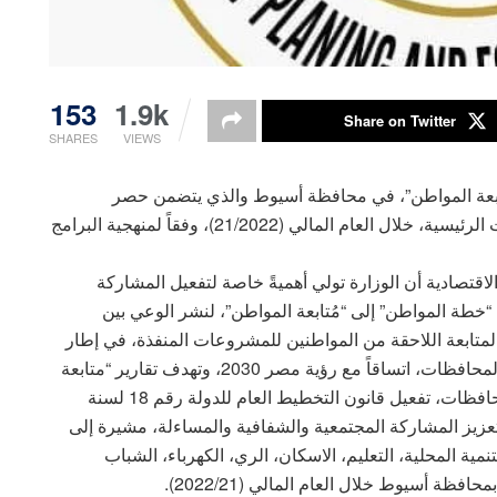
153
1.9k
Share on Twitter
SHARES
VIEWS
ُتابعة المواطن”، في محافظة أسيوط والذي يتضمن حصر
للمشروعات التي تم الانتهاء منها بالكامل في القطاعات الرئيسية، خلال العام المالي (21/2022)، وفقاً لمنهجية البرامج
لاقتصادية أن الوزارة تولي أهميةً خاصة لتفعيل المشاركة
“خطة المواطن” إلى “مُتابعة المواطن”، لنشر الوعي بين
 المتابعة اللاحقة من المواطنين للمشروعات المنفذة، في إطار
الجهود المبذولة لتوطين أهداف التنمية المستدامة في المحافظات، اتساقاً مع رؤية مصر 2030، وتهدف تقارير “متابعة
المواطن” إلى توطين أهداف التنمية المستدامة في المحافظات، تفعيل قانون التخطيط العام للدولة رقم 18 لسنة
ب تعزيز المشاركة المجتمعية والشفافية والمساءلة، مشيرة إلى
3 مشروعاً تنموياً في 7 قطاعات (التنمية المحلية، التعليم، الاسكان، الري، الكهرباء، الشباب