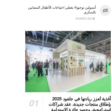
أنسولين توجيو® يغطي احتياجات الأطفال المصابين
بالسكري
352 SHARES
أغذية تُعزز ريادتها في جلفود 2025
بإطلاق منتجات جديدة، عقد شراكات
استراتيجية، وحصد جائزة الاستدامة