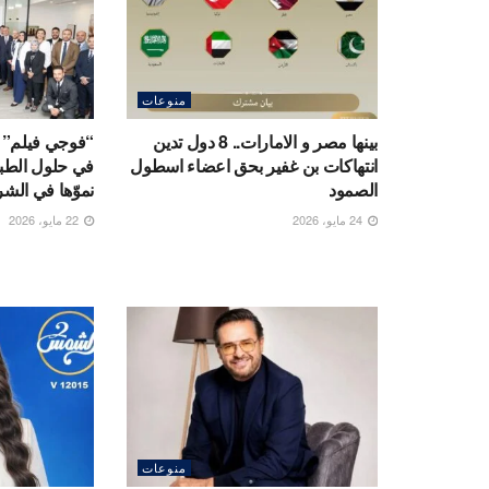
منوعات
بينها مصر و الامارات.. 8 دول تدين
“فوجي فيلم” تح
انتهاكات بن غفير بحق اعضاء اسطول
في حلول الطباع
الصمود
نموّها في الش
24 مايو، 2026
22 مايو، 2026
منوعات