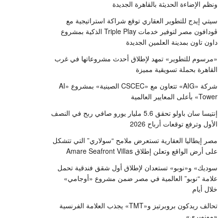
ونظم الإضاءة الحديثة بالقاهرة الجديدة
سيتي إيدج للتطوير العقاري توقع شراكة استراتيجية مع
ڤودافون مصر لتوفير خدمات Triple Play الذكية بمشروع
داون تاون بمدينة العلمين الجديدة
«مرسوم للتطوير» تمهد لإطلاق أحدث مشروعاتها في غرب
القاهرة بحملة تسويقية مميزة
شركة «AIG» تتعاون مع «CSCEC الصينية» بمشروع «AI
Tower» بأعلى المعايير العالمية
إنتيسا سان باولو تحقق 5.6 مليار يورو صافي ربح في النصف
الأول وترفع توقعات أرباح 2026
مصر إيطاليا العقارية تستعرض ملامح “سولاري” التي تتشكل
على أرض الواقع وتعلن إطلاق Amare Seafront Villas
سوديك» و«نوبو» تستعدان لإطلاق أول شقق فندقية تحمل
علامة “نوبو” العالمية في مصر ضمن مشروع «أوجامي»
خلال أيام
تحالف ريدكون بروبرتيز و«TMT» يجذب العلامة الفرنسية
«مونوبري»