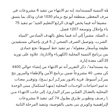
وقال د. جميل حلمي، مساعد الوزيرة لشئون متابعة خطة التنمية المستدامة، إنه تم الانتهاء من تنفيذ 6 مشروعات في
قطاع الموارد المائية والري ، وإحلال وتجديد شبكات الصرف المغطى بمنطقة أبو تيج بزمام 1030 فدان وذلك بما يتسق
مع هدف التنمية المستدامة الثاني “القضاء على الجوع”، مضيفا أنه فيما يخص الهدف الرابع”التعليم الجيد” تم تنفيذ 75
ال وتوسعة 1207 فصل.
الصلة، مشيراً إلى أنه فيما يتعلق بالهدف السادس “المياه
النظيفة “، تم تنفيذ 6 مشروعات للصرف الصحي ومياه الشرب، وتوصيل الصرف الصحي ل 5 قرى بإجمالي مستفيدين
اقة نظيفة وبأسعار معقولة”، تم تنفيذ خط أسيوط/ نجع حمادي
 6 كم، والانتهاء من 17 مشروعا ضمن برنامج التنمية المحلية (الكهرباء والانارة)، علاوة على توريد
وفيما يتعلق بالهدف الحادي عشر “مدن ومجتمعات محلية مستدامة”، ذكر التقرير أنه تم الانتهاء من إنشاء حوالي 4400
وحدة سكنية ضمـن مشـروعي الإسكان الاجتماعي وسكن مصر، 40 مشروعاً ضمن برنامج الأمن والإطفاء والمرور نتج
وشـطب بمركـز أسيوط، قرية باقـور بمركـز أبـو تـيـج)، وتوفيـر معدات
مشروعاً ضمن برنامج تدعيم احتياجات الوحـدات المحلية (منهـا استكمال مبنى الوحدة
محلية بالعقـال القبلـي بمركز البداري)، إلى جانب الانتهـاء مـن
31 مشروعاً لرصـف وتطويـر الطـرق المحليـة نتج عنهـا رصـف وتطويـر طـرق بطـول 74 كم، تنفيذ 9 مشروعات
إبراهيمية وكوبري بنى يحيى بالقوصية، وتنفيذ المرحلة الثانية