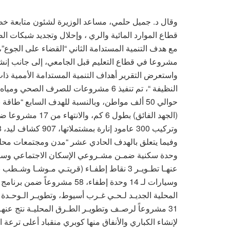
مشروعا في قطاع التعليم قبل الجامعي، إلى جانب إنشاء وإحل
واستعرض التقرير أهداف التنمية المستدامة الأممية ذات 
حوالي 50 ألف مواطن، وبالنسبة للهدف السابع “ط
(الجهد الفائق) بطول
وتركيب 300 عامود إنارة بمشتملاتها، 907 كشاف ليد، 28 ألف معدة إنارة.
عنهـا تطـويـر 3 نقاط إطفـاء (قريتـي مـوشـا 
وسيارات لـ 14 وحدة إطفاء، 58 
المحلية الجديـد لـحـي غـرب أسيوط، وتطويـر الـوحـدة ال
لإنشاء الكباري والأنفاق منها كوبري منقباد أعلى ترعة ال