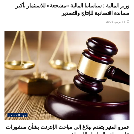
وزير المالية : سياساتنا المالية «مشجعة» للاستثمار بأكبر
مساندة اقتصادية للإنتاج والتصدير
14 يوليو، 2026
من المصدر
عمرو المنير يتقدم ببلاغ إلى مباحث الإنترنت بشأن منشورات