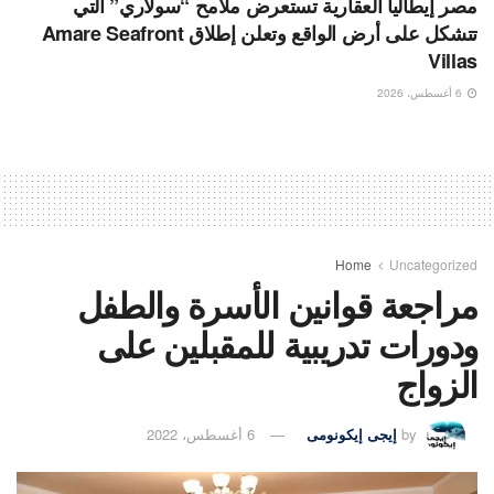
مصر إيطاليا العقارية تستعرض ملامح “سولاري” التي
تتشكل على أرض الواقع وتعلن إطلاق Amare Seafront
Villas
6 أغسطس، 2026
Home
Uncategorized
مراجعة قوانين الأسرة والطفل
ودورات تدريبية للمقبلين على
الزواج
by
إيجى إيكونومى
6 أغسطس، 2022