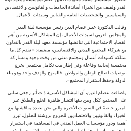
القدر ولفيف من الخبراء أساتذة الجامعات والقانونيين والاقتصادين
والسياسيين والشخصيات العامة والفنانين وسيدات الأعمال.
وقالت الدكتورة عبير عصام الدين رئيس مؤسسة ليلة القدر
والمجلس العربي لسيدات الأعمال، إن المشاكل الأسرية من أهم
القضايا الاجتماعية التي تناقشها مؤسسة معهد ليلة القدر بالتعاون
مع شركاء المجتمع المدني والاقتصاديين، مضيفة: « نقدم كل ما
نمتلكه كسيدات أعمال ومجتمع مدني من وقت وجهد ومشاركة
مجتمعية إيجابية وفاعلة وفي إطار مت تكامل مجتمعي يخرج
بتوصيات لصالح الوطن والمواطن، فالمنهج والهدف واحد وهو بناء
الدولة وحفظ استقرار المجتمع».
واضافت عصام الدين، أن المشاكل الأسرية ذات أثر رجعي سلبي
على المجتمع ككل ومن بينها انتشار ظاهرة الخلع والطلاق غير
المبرر خاصةً في السنوات الأخيرة والتي نحن بصدد مناقشتها مع
الخبراء والقانونيين والاقتصاديين للخروج بروشتة للحلول، تبرز
أهمية ودور مؤسسات العمل المدني في المساهمة في استقرار
المجتمع سياسيا واجتماعيا واقتصاديا من غرس الانتماء والولاء