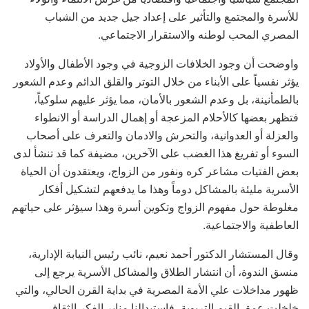
للأسرة والمجتمع والتأثير على إعداد جيل جديد من الشباب
المصري المحب لوطنه والاستقرار الاجتماعي.
واوضحت أن وجود الخلافات الزوجية في وجود الأطفال والأولاد
يؤثر نفسياً على الأبناء من خلال التوتر والقلق الدائم وعدم الشعور
بالطمأنينة، بل وعدم الشعور بالأمان، مما يؤثر عليهم سلوكياً،
فتظهر بعضها كالأحلام المزعجة أو إهمال الدراسة أو الانطواء
والعزلة أو العدوانية، والتحرش والادمان والتعرف على أصحاب
السوء أو تفريغ هذا الغضب على الآخرين، مضيفة كما قد تنشأ لدى
بعض الفتيات مشاعر كره ونفور من الزواج، ويعتقدون أن الحياة
الأسرية مليئة بالمشاكل دوماً وهذا ما يدفعهم لتشكيل أفكار
مغلوطة حول مفهوم الزواج وتكوين أسرة وهذا سيؤثر على حياتهم
العاطفية والاجتماعية.
وقال المستشار الدكتور أحمد نعيم، نائب رئيس النيابة الإدارية،
منسق الندوة، أن انتشار الطلاق والمشاكل الأسرية يرجع إلى
ظهور مداخلات علي الأمة المصرية في بداية القرن الحالي، والتي
خلخلت عمق القيم التربوية، فاستبدالنا منابر الفكر الثقافي