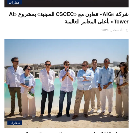
عقارات
شركة «AIG» تتعاون مع «CSCEC الصينية» بمشروع «AI
Tower» بأعلى المعايير العالمية
6 أغسطس، 2026
عقارات