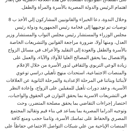
اهتمام الرئيس والدولة المصرية بالأسرة والمرأة والطفل.
وخلال الندوة، دعا الخبراء والقانونيين المشاركون إلي الأخذ ب 8
توصيات تم توجيهها إلى فخامة رئيس الجمهورية ودولة رئيس
مجلس الوزراء والمستشار رئيس مجلس النواب والمستشار وزير
العدل، ومنها أولا، ضرورة مراجعة القوانين والتشريعات الخاصة
بالأسرة والطفل والعودة إلى التقليد والأعراف في مسائل الزواج
والانفصال بما يحقق المصالح العليا للأولاد والآباء، والعمل على
زيادة الوعي التربوي والثقافي لدور الأسرة من خلال الإعلام
والمنصات الاجتماعية، استحداث منهج تأهيلي دراسي توعوي
لأبنائنا وبناتنا في المرحلة الإعدادية والمرحلة الثانوية عن العلاقات
الأسرية، وعقد دورات تأهيل للمقبلين على الزواج، وإعادة النظر
في التشريعات الاسرية بما يحقق التوازن في الحقوق والواجبات،
اختصار إجراءات التقاضي بما يحقق مصلحة المتضرر، وحث
وتوجيه الدراما المصرية بما يساعد في بناء قيم وتقاليد المجتمع
المصري والحفاظ على تماسك الأسرة، وثامنا حجب ومنع كافة
المنصات الإباحية من علي شبكات التواصل الاجتماعي حفاظاً على