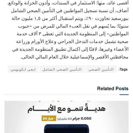
أقصى عائد، منها: الاستثمار في السندات، وأذون الخزانة والودائع.
أضاف، أن نسبة تسجيل المواطنين في التأمين الصحي الشامل
ببورسعيد تجاوزت ٩٠٪، ويتم استقبال أكثر من ١,٥ مليون حالة
سنويًا؛ بما يُسهم في نقل العبء المالي للمرض من «جيوب
المواطنين» إلى المنظومة الجديدة التي تغطى ٣ آلاف خدمة
صحية تشمل خدمات التدخل الجراحي وعلاج الأورام وزراعة
الأعضاء وغيرها، لافتًا إلى اكتمال تطبيق المنظومة الجديدة في
محافظتي الأقصر والإسماعيلية خلال العام المالي الحالى.
Tags:
التأمين الصحى
التأمين الصحى الشامل
ايجى ايكونومي
Related
Posts