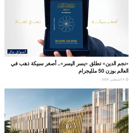
أسواق مال
«نجم الدين» تطلق «يسر اليسر».. أصغر سبيكة ذهب في
العالم بوزن 50 ملليجرام
9 أغسطس، 2026