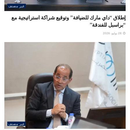
غير مصنف
إطلاق “داي مارك للضيافة” وتوقيع شراكة استراتيجية مع
“براسبل للفندقة”
28 يوليو، 2026
غير مصنف