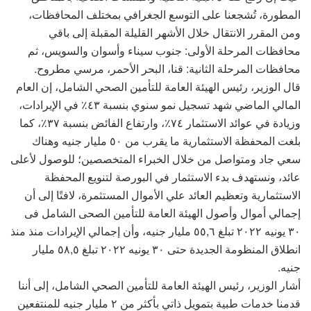
المطورة، تُشجعنا على التوسع الجغرافي بمختلف المحافظات،
ومن المقرر الانتقال خلال الأشهر القليلة المقبلة إلى باقي
محافظات المرحلة الأولى: جنوب سيناء وأسوان والسويس، ثم
محافظات المرحلة الثانية: قنا، البحر الأحمر، مرسي مطروح.
قال الوزير، رئيس الهيئة العامة للتأمين الصحي الشامل، إن العام
المالي الماضي شهد تسجيل نمو سنوي بنسبة ٤٣٪ في الإيرادات،
وزيادة في عوائد الاستثمار ٧٤٪، وارتفاع الفائض بنسبة ٣٧٪، كما
بلغت المحفظة الاستثمارية ما يقرب من ٥٠ مليار جنيه وهناك
سعي جاد ومتواصل من خلال الخبراء المتخصصين؛ للوصول لأعلى
عائد، ونستهدف بدء الاستثمار في البورصة لتنويع المحفظة
الاستثمارية وتعظيم العائد علي الأموال المستثمرة، لافتًا إلى أن
إجمالي أموال وأصول الهيئة العامة للتأمين الصحى الشامل فى
٣٠ يونيه ٢٠٢٢ تبلغ ٥٥,٦ مليار جنيه، وأن إجمالي الإيرادات منذ منذ
انطلاق المنظومة الجديدة حتى ٣٠ يونيه ٢٠٢٢ تبلغ ٥٨,٥ مليار
جنيه.
أشار الوزير، رئيس الهيئة العامة للتأمين الصحي الشامل، إلى أننا
قدمنا خدمات طبية بتمويل ذاتي بأكثر من ٢ مليار جنيه للمنتفعين