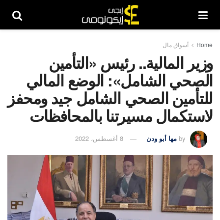
Home
أسواق مال
وزير المالية.. رئيس «التأمين
الصحي الشامل»: الوضع المالي
للتأمين الصحي الشامل جيد ومحفز
لاستكمال مسيرتنا بالمحافظات
by
مها أبو ودن
8 أغسطس، 2022