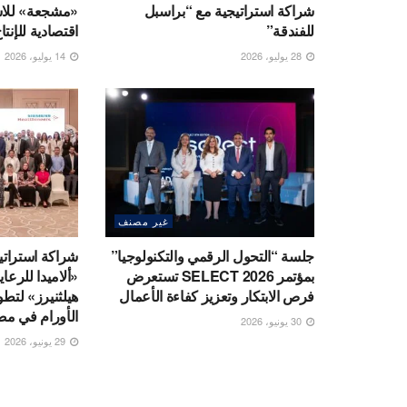
شراكة استراتيجية مع “براسبل
«مشجعة» للاست
للفندقة”
اقتصادية للإنت
28 يوليو، 2026
14 يوليو، 2026
غير مصنف
جلسة “التحول الرقمي والتكنولوجيا”
شراكة استراتي
بمؤتمر SELECT 2026 تستعرض
«ألاميدا للرعا
فرص الابتكار وتعزيز كفاءة الأعمال
هيلثنيرز» لتط
الأورام في م
30 يونيو، 2026
29 يونيو، 2026