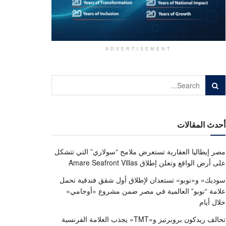
ADVERTISEMENT
أحدث المقالات
مصر إيطاليا العقارية تستعرض ملامح “سولاري” التي تتشكل
على أرض الواقع وتعلن إطلاق Amare Seafront Villas
سوديك» و«نوبو» تستعدان لإطلاق أول شقق فندقية تحمل
علامة “نوبو” العالمية في مصر ضمن مشروع «أوجامي»
خلال أيام
تحالف ريدكون بروبرتيز و«TMT» يجذب العلامة الفرنسية