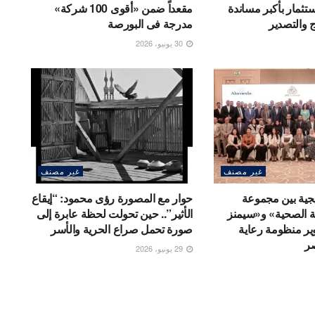
ثمار بأكبر مساندة
مقعداً ضمن «أقوى 100 شركة»
اج والتصدير
مدرجة فى البورصة
30 يونيو، 2026
غير مصنف
غير مصنف
جية بين مجموعة
حوار مع المصورة رؤى محمود: “إيقاع
ية الصحية» و«سيمنز
الأثير”.. حين تحولت لحظة عابرة إلى
وير منظومة رعاية
صورة تحمل صراع الحرية والأسر
صر
29 يونيو، 2026