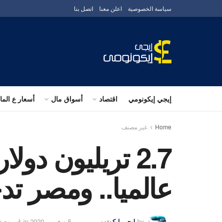
سياسة الخصوصية
اعلن معنا
اتصل بنا
إيجي إيكونومي
اقتصاد
أسواق مال
أسعار ع الم
Home
غير مصنف
2.7 تريليون د
عالميا.. ومصر تد
by
إيجى إيكونومى
5 نوفمبر، 2020
in
غير مصن