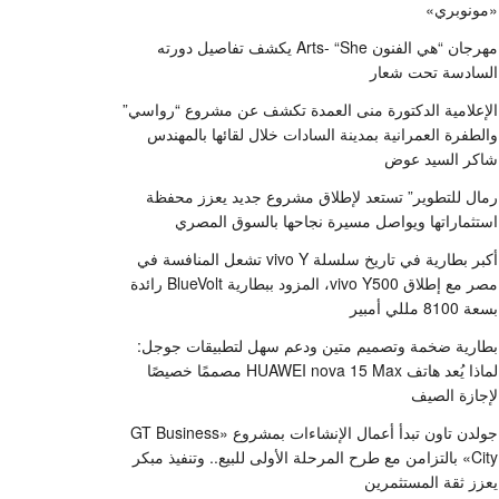
«مونوبري»
مهرجان “هي الفنون Arts- “She يكشف تفاصيل دورته
السادسة تحت شعار
الإعلامية الدكتورة منى العمدة تكشف عن مشروع “رواسي”
والطفرة العمرانية بمدينة السادات خلال لقائها بالمهندس
شاكر السيد عوض
رمال للتطوير” تستعد لإطلاق مشروع جديد يعزز محفظة
استثماراتها ويواصل مسيرة نجاحها بالسوق المصري
أكبر بطارية في تاريخ سلسلة vivo Y تشعل المنافسة في
مصر مع إطلاق vivo Y500، المزود ببطارية BlueVolt رائدة
بسعة 8100 مللي أمبير
بطارية ضخمة وتصميم متين ودعم سهل لتطبيقات جوجل:
لماذا يُعد هاتف HUAWEI nova 15 Max مصممًا خصيصًا
لإجازة الصيف
جولدن تاون تبدأ أعمال الإنشاءات بمشروع «GT Business
City» بالتزامن مع طرح المرحلة الأولى للبيع.. وتنفيذ مبكر
يعزز ثقة المستثمرين