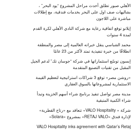
الأهلي صبور تطلق أحدث مراحل المشروع “يود البحر” ،
بشاليهات صف اول على البحر بخدمات فندقية، مع إطلالات
مباشرة على اللاجون
إيلانو توقع اتفاقية رعاية مع شركة النادي الأهلي لكرة القدم
لمدة 4 سنوات
محمد الشباسي ينقل خبراته العالمية إلى مصر والمنطقة
انطلاقًا من خبرة تنفيذية تمتد لأكثر من 23 عامًا
إبسون توسّع استثماراتها في شركة “جوسان تك” لدعم الجيل
المقبل من تقنيات التصنيع المتقدمة
«روشن مصر» توقع 3 شراكات استراتيجية لتعظيم القيمة
الاستثمارية لمشروعاتها بالسوق العقاري
مدينة مصر تواصل تنفيذ برنامج شراء أسهم الخزينة وتبدأ
شراء الكمية المتبقية
شركة « VALO Hospitality» تتعاقد مع «رتاج القطرية»
لإدارة فندق «RETAJ VALO» بمشروع «Solara»
VALO Hospitality inks agreement with Qatar’s Retaj