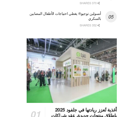
370 SHARES
أنسولين توجيو® يغطي احتياجات الأطفال المصابين
بالسكري
352 SHARES
أغذية تُعزز ريادتها في جلفود 2025
بإطلاق منتجات جديدة، عقد شراكات