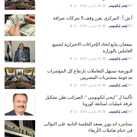
BY
إيجى إيكونومى
26 مارس، 2020
0
أ ش أ : المركزى يقرر وقف 5 شركات صرافة
BY
إيجى إيكونومى
26 مارس، 2020
0
سعفان يتابع اتخاذ الإجراءات الاحترازية لجميع
العاملين بالوزارة
BY
إيجى إيكونومى
26 مارس، 2020
0
البورصة تستهل التعاملات بارتفاع كل المؤشرات
مدعومة بمشتربات المصريين
BY
إيجى إيكونومى
26 مارس، 2020
0
تأكيدا ل ” ايجى ايكونومى “: الضرائب تعلن تشكيل
غرفة عمليات لمتابعة كورونا
BY
إيجى إيكونومى
26 مارس، 2020
0
ستاندرد اند بورز يصعد للجلسة الثانية على التوالى
فى ختام تعاملات الأربعاء