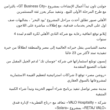
جولدن تاون تبدأ أعمال الإنشاءات بمشروع «GT Business City» بالتزامن
مع طرح المرحلة الأولى للبيع.. وتنفيذ مبكر يعزز ثقة المستثمرين
الأهلي صبور تطلق أحدث مراحل المشروع “يود البحر” ، بشاليهات صف
اول على البحر بخدمات فندقية، مع إطلالات مباشرة على اللاجون
إيلانو توقع اتفاقية رعاية مع شركة النادي الأهلي لكرة القدم لمدة 4
سنوات
محمد الشباسي ينقل خبراته العالمية إلى مصر والمنطقة انطلاقًا من خبرة
تنفيذية تمتد لأكثر من 23 عامًا
إبسون توسّع استثماراتها في شركة “جوسان تك” لدعم الجيل المقبل من
تقنيات التصنيع المتقدمة
«روشن مصر» توقع 3 شراكات استراتيجية لتعظيم القيمة الاستثمارية
لمشروعاتها بالسوق العقاري
مدينة مصر تواصل تنفيذ برنامج شراء أسهم الخزينة وتبدأ شراء الكمية
المتبقية
شركة « VALO Hospitality» تتعاقد مع «رتاج القطرية» لإدارة فندق
«RETAJ VALO» بمشروع «Solara»