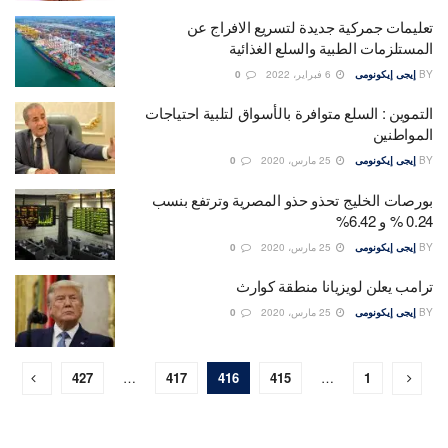
تعليمات جمركية جديدة لتسريع الافراج عن
المستلزمات الطبية والسلع الغذائية
BY
إيجى إيكونومى
6 فبراير، 2022
0
التموين : السلع متوافرة بالأسواق لتلبية احتياجات
المواطنين
BY
إيجى إيكونومى
25 مارس، 2020
0
بورصات الخليج تحذو حذو المصرية وترتفع بنسب
0.24 % و 6.42%
BY
إيجى إيكونومى
25 مارس، 2020
0
ترامب يعلن لويزيانا منطقة كوارث
BY
إيجى إيكونومى
25 مارس، 2020
0
427
…
417
416
415
…
1