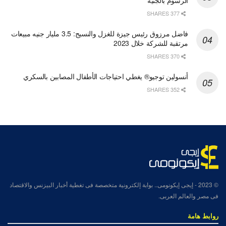
الرسوم بالجنيه
377 SHARES
فاضل مرزوق رئيس جيزة للغزل والنسيج: 3.5 مليار جنيه مبيعات
مرتقبة للشركة خلال 2023
370 SHARES
أنسولين توجيو® يغطي احتياجات الأطفال المصابين بالسكري
352 SHARES
© 2023
- إيجى إيكونومى.. بوابة إلكترونية متخصصة فى تغطية أخبار البيزنس والاقتصاد
فى مصر والعالم العربى.
روابط هامة