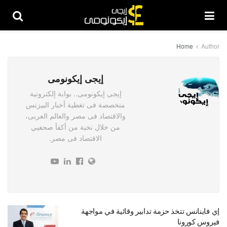
Home
Author
إيجى إيكونومى
إيجى إيكونومى.. بوابة إلكترونية
متخصصة فى تغطية أخبار البيزنس
والاقتصاد فى مصر والعالم العربى،
من خلال نخبة من أكفأ صحفيي
الاقتصاد فى مصر.
إي فاينانس تتخذ حزمة تدابير وقائية في مواجهة
فيروس كورونا