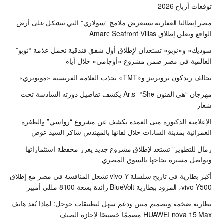
توقعات أرباح 2026
مصر إيطاليا العقارية تستعرض ملامح “سولاري” التي تتشكل على أرض
الواقع وتعلن إطلاق Amare Seafront Villas
سوديك» و«نوبو» تستعدان لإطلاق أول شقق فندقية تحمل علامة “نوبو”
العالمية في مصر ضمن مشروع «أوجامي» خلال أيام
تحالف ريدكون بروبرتيز و«TMT» يجذب العلامة الفرنسية «مونوبري»
مهرجان “هي الفنون Arts- “She يكشف تفاصيل دورته السادسة تحت
شعار
الإعلامية الدكتورة منى العمدة تكشف عن مشروع “رواسي” والطفرة
العمرانية بمدينة السادات خلال لقائها بالمهندس شاكر السيد عوض
رمال للتطوير” تستعد لإطلاق مشروع جديد يعزز محفظة استثماراتها
ويواصل مسيرة نجاحها بالسوق المصري
أكبر بطارية في تاريخ سلسلة vivo Y تشعل المنافسة في مصر مع إطلاق
vivo Y500، المزود ببطارية BlueVolt رائدة بسعة 8100 مللي أمبير
بطارية ضخمة وتصميم متين ودعم سهل لتطبيقات جوجل: لماذا يُعد هاتف
HUAWEI nova 15 Max مصممًا خصيصًا لإجازة الصيف