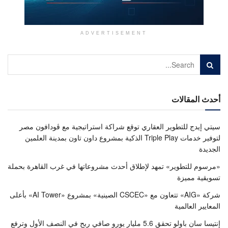
ADVERTISEMENT
أحدث المقالات
سيتي إيدج للتطوير العقاري توقع شراكة استراتيجية مع ڤودافون مصر
لتوفير خدمات Triple Play الذكية بمشروع داون تاون بمدينة العلمين
الجديدة
«مرسوم للتطوير» تمهد لإطلاق أحدث مشروعاتها في غرب القاهرة بحملة
تسويقية مميزة
شركة «AIG» تتعاون مع «CSCEC الصينية» بمشروع «AI Tower» بأعلى
المعايير العالمية
إنتيسا سان باولو تحقق 5.6 مليار يورو صافي ربح في النصف الأول وترفع