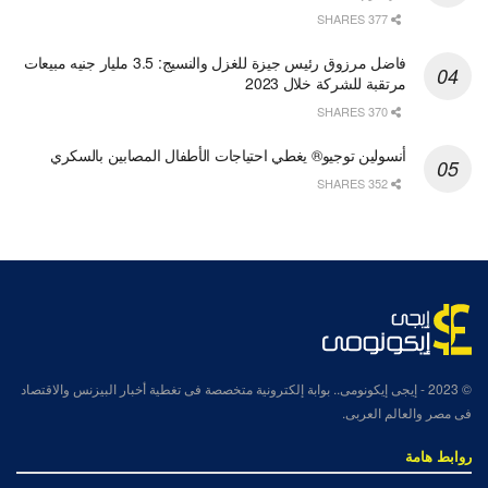
377 SHARES
فاضل مرزوق رئيس جيزة للغزل والنسيج: 3.5 مليار جنيه مبيعات
مرتقبة للشركة خلال 2023
370 SHARES
أنسولين توجيو® يغطي احتياجات الأطفال المصابين بالسكري
352 SHARES
© 2023
- إيجى إيكونومى.. بوابة إلكترونية متخصصة فى تغطية أخبار البيزنس والاقتصاد
فى مصر والعالم العربى.
روابط هامة