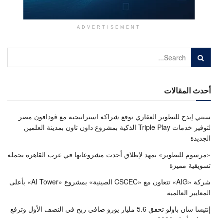
ADVERTISEMENT
أحدث المقالات
سيتي إيدج للتطوير العقاري توقع شراكة استراتيجية مع ڤودافون مصر
لتوفير خدمات Triple Play الذكية بمشروع داون تاون بمدينة العلمين
الجديدة
«مرسوم للتطوير» تمهد لإطلاق أحدث مشروعاتها في غرب القاهرة بحملة
تسويقية مميزة
شركة «AIG» تتعاون مع «CSCEC الصينية» بمشروع «AI Tower» بأعلى
المعايير العالمية
إنتيسا سان باولو تحقق 5.6 مليار يورو صافي ربح في النصف الأول وترفع