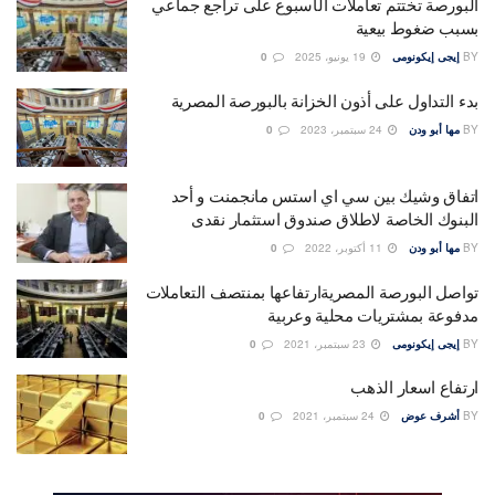
البورصة تختتم تعاملات الأسبوع على تراجع جماعي
بسبب ضغوط بيعية
BY
إيجى إيكونومى
19 يونيو، 2025
0
بدء التداول على أذون الخزانة بالبورصة المصرية
BY
مها أبو ودن
24 سبتمبر، 2023
0
اتفاق وشيك بين سي اي استس مانجمنت و أحد
البنوك الخاصة لاطلاق صندوق استثمار نقدى
BY
مها أبو ودن
11 أكتوبر، 2022
0
تواصل البورصة المصريةارتفاعها بمنتصف التعاملات
مدفوعة بمشتريات محلية وعربية
BY
إيجى إيكونومى
23 سبتمبر، 2021
0
ارتفاع اسعار الذهب
BY
أشرف عوض
24 سبتمبر، 2021
0