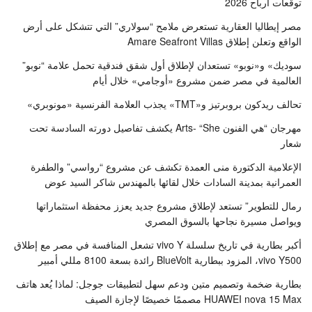
توقعات أرباح 2026
مصر إيطاليا العقارية تستعرض ملامح “سولاري” التي تتشكل على أرض
الواقع وتعلن إطلاق Amare Seafront Villas
سوديك» و«نوبو» تستعدان لإطلاق أول شقق فندقية تحمل علامة “نوبو”
العالمية في مصر ضمن مشروع «أوجامي» خلال أيام
تحالف ريدكون بروبرتيز و«TMT» يجذب العلامة الفرنسية «مونوبري»
مهرجان “هي الفنون Arts- “She يكشف تفاصيل دورته السادسة تحت
شعار
الإعلامية الدكتورة منى العمدة تكشف عن مشروع “رواسي” والطفرة
العمرانية بمدينة السادات خلال لقائها بالمهندس شاكر السيد عوض
رمال للتطوير” تستعد لإطلاق مشروع جديد يعزز محفظة استثماراتها
ويواصل مسيرة نجاحها بالسوق المصري
أكبر بطارية في تاريخ سلسلة vivo Y تشعل المنافسة في مصر مع إطلاق
vivo Y500، المزود ببطارية BlueVolt رائدة بسعة 8100 مللي أمبير
بطارية ضخمة وتصميم متين ودعم سهل لتطبيقات جوجل: لماذا يُعد هاتف
HUAWEI nova 15 Max مصممًا خصيصًا لإجازة الصيف