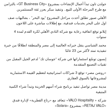
جولدن تاون تبدأ أعمال الإنشاءات بمشروع «GT Business City» بالتزامن
مع طرح المرحلة الأولى للبيع.. وتنفيذ مبكر يعزز ثقة المستثمرين
الأهلي صبور تطلق أحدث مراحل المشروع “يود البحر” ، بشاليهات صف
اول على البحر بخدمات فندقية، مع إطلالات مباشرة على اللاجون
إيلانو توقع اتفاقية رعاية مع شركة النادي الأهلي لكرة القدم لمدة 4
سنوات
محمد الشباسي ينقل خبراته العالمية إلى مصر والمنطقة انطلاقًا من خبرة
تنفيذية تمتد لأكثر من 23 عامًا
إبسون توسّع استثماراتها في شركة “جوسان تك” لدعم الجيل المقبل من
تقنيات التصنيع المتقدمة
«روشن مصر» توقع 3 شراكات استراتيجية لتعظيم القيمة الاستثمارية
لمشروعاتها بالسوق العقاري
مدينة مصر تواصل تنفيذ برنامج شراء أسهم الخزينة وتبدأ شراء الكمية
المتبقية
شركة « VALO Hospitality» تتعاقد مع «رتاج القطرية» لإدارة فندق
«RETAJ VALO» بمشروع «Solara»