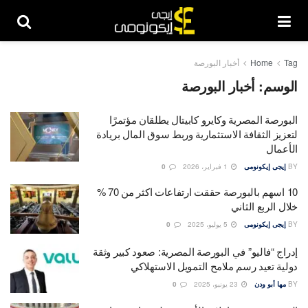
Tag
Home
أخبار البورصة
الوسم:
أخبار البورصة
البورصة المصرية وكايرو كابيتال يطلقان مؤتمرًا
لتعزيز الثقافة الاستثمارية وربط سوق المال بريادة
الأعمال
BY
إيجى إيكونومى
1 فبراير، 2026
0
10 اسهم بالبورصة حققت ارتفاعات اكثر من 70 %
خلال الربع الثاني
BY
إيجى إيكونومى
5 يوليو، 2025
0
إدراج “فاليو” في البورصة المصرية: صعود كبير وثقة
دولية تعيد رسم ملامح التمويل الاستهلاكي
BY
مها أبو ودن
23 يونيو، 2025
0