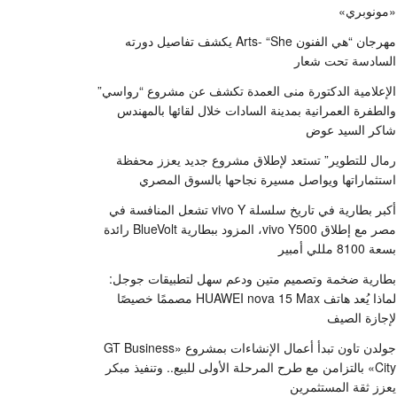
«مونوبري»
مهرجان “هي الفنون Arts- “She يكشف تفاصيل دورته
السادسة تحت شعار
الإعلامية الدكتورة منى العمدة تكشف عن مشروع “رواسي”
والطفرة العمرانية بمدينة السادات خلال لقائها بالمهندس
شاكر السيد عوض
رمال للتطوير” تستعد لإطلاق مشروع جديد يعزز محفظة
استثماراتها ويواصل مسيرة نجاحها بالسوق المصري
أكبر بطارية في تاريخ سلسلة vivo Y تشعل المنافسة في
مصر مع إطلاق vivo Y500، المزود ببطارية BlueVolt رائدة
بسعة 8100 مللي أمبير
بطارية ضخمة وتصميم متين ودعم سهل لتطبيقات جوجل:
لماذا يُعد هاتف HUAWEI nova 15 Max مصممًا خصيصًا
لإجازة الصيف
جولدن تاون تبدأ أعمال الإنشاءات بمشروع «GT Business
City» بالتزامن مع طرح المرحلة الأولى للبيع.. وتنفيذ مبكر
يعزز ثقة المستثمرين