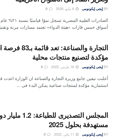
BY
6 مايو، 2026
إيجى إيكونومى
0
أسواق خمس قارات «هيئة الدواء» تعتمد مسارات مرنة وتقنيات
التجارة والصناعة: تعد ق
مؤكدة لتصنيع منتجات محلية
BY
16 مارس، 2022
إيجى إيكونومى
0
استثمارية مؤكدة لمنتجات صناعية يمكن البدء فى ...
المجلس التصديرى للطب
مستهدفة بحلول 2025
BY
11 يناير، 2022
إيجى إيكونومى
0