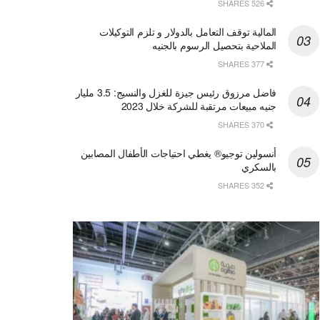
526 SHARES
المالية توقف التعامل بالدولار و تلزم التوكيلات
الملاحية بتحصيل الرسوم بالجنيه
377 SHARES
فاضل مرزوق رئيس جيزة للغزل والنسيج: 3.5 مليار
جنيه مبيعات مرتقبة للشركة خلال 2023
370 SHARES
أنسولين توجيو® يغطي احتياجات الأطفال المصابين
بالسكري
352 SHARES