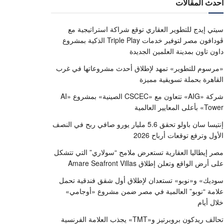
أحدث المقالات
سيتي إيدج للتطوير العقاري توقع شراكة استراتيجية مع
ڤودافون مصر لتوفير خدمات Triple Play الذكية بمشروع
داون تاون بمدينة العلمين الجديدة
«مرسوم للتطوير» تمهد لإطلاق أحدث مشروعاتها في غرب
القاهرة بحملة تسويقية مميزة
شركة «AIG» تتعاون مع «CSCEC الصينية» بمشروع «AI
Tower» بأعلى المعايير العالمية
إنتيسا سان باولو تحقق 5.6 مليار يورو صافي ربح في النصف
الأول وترفع توقعات أرباح 2026
مصر إيطاليا العقارية تستعرض ملامح “سولاري” التي تتشكل
على أرض الواقع وتعلن إطلاق Amare Seafront Villas
سوديك» و«نوبو» تستعدان لإطلاق أول شقق فندقية تحمل
علامة “نوبو” العالمية في مصر ضمن مشروع «أوجامي»
خلال أيام
تحالف ريدكون بروبرتيز و«TMT» يجذب العلامة الفرنسية