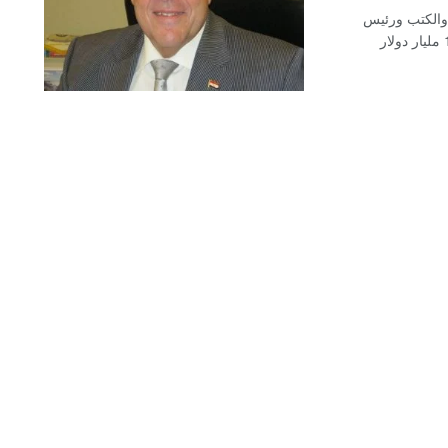
 والكتب ورئيس
غرفة صناعة الطباعة باتحاد الصناعات، أن القطاع يستهدف 1.2 مليار دولار