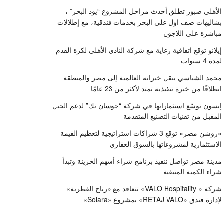
الأهلي صبور تطلق أحدث مراحل المشروع “يود البحر” ،
بشاليهات صف اول على البحر بخدمات فندقية، مع إطلالات
مباشرة على اللاجون
إيلانو توقع اتفاقية رعاية مع شركة النادي الأهلي لكرة القدم
لمدة 4 سنوات
محمد الشباسي ينقل خبراته العالمية إلى مصر والمنطقة
انطلاقًا من خبرة تنفيذية تمتد لأكثر من 23 عامًا
إبسون توسّع استثماراتها في شركة “جوسان تك” لدعم الجيل
المقبل من تقنيات التصنيع المتقدمة
«روشن مصر» توقع 3 شراكات استراتيجية لتعظيم القيمة
الاستثمارية لمشروعاتها بالسوق العقاري
مدينة مصر تواصل تنفيذ برنامج شراء أسهم الخزينة وتبدأ
شراء الكمية المتبقية
شركة « VALO Hospitality» تتعاقد مع «رتاج القطرية»
لإدارة فندق «RETAJ VALO» بمشروع «Solara»