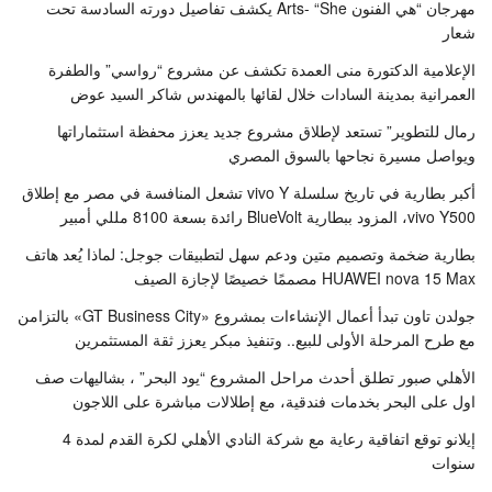
مهرجان “هي الفنون Arts- “She يكشف تفاصيل دورته السادسة تحت
شعار
الإعلامية الدكتورة منى العمدة تكشف عن مشروع “رواسي” والطفرة
العمرانية بمدينة السادات خلال لقائها بالمهندس شاكر السيد عوض
رمال للتطوير” تستعد لإطلاق مشروع جديد يعزز محفظة استثماراتها
ويواصل مسيرة نجاحها بالسوق المصري
أكبر بطارية في تاريخ سلسلة vivo Y تشعل المنافسة في مصر مع إطلاق
vivo Y500، المزود ببطارية BlueVolt رائدة بسعة 8100 مللي أمبير
بطارية ضخمة وتصميم متين ودعم سهل لتطبيقات جوجل: لماذا يُعد هاتف
HUAWEI nova 15 Max مصممًا خصيصًا لإجازة الصيف
جولدن تاون تبدأ أعمال الإنشاءات بمشروع «GT Business City» بالتزامن
مع طرح المرحلة الأولى للبيع.. وتنفيذ مبكر يعزز ثقة المستثمرين
الأهلي صبور تطلق أحدث مراحل المشروع “يود البحر” ، بشاليهات صف
اول على البحر بخدمات فندقية، مع إطلالات مباشرة على اللاجون
إيلانو توقع اتفاقية رعاية مع شركة النادي الأهلي لكرة القدم لمدة 4
سنوات