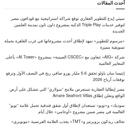
أحدث المقالات
سيتي إيدج للتطوير العقاري توقع شراكة استراتيجية مع ڤودافون مصر
لتوفير خدمات Triple Play الذكية بمشروع داون تاون بمدينة العلمين
الجديدة
«مرسوم للتطوير» تمهد لإطلاق أحدث مشروعاتها في غرب القاهرة بحملة
تسويقية مميزة
شركة «AIG» تتعاون مع «CSCEC الصينية» بمشروع «AI Tower» بأعلى
المعايير العالمية
إنتيسا سان باولو تحقق 5.6 مليار يورو صافي ربح في النصف الأول وترفع
توقعات أرباح 2026
مصر إيطاليا العقارية تستعرض ملامح “سولاري” التي تتشكل على أرض
الواقع وتعلن إطلاق Amare Seafront Villas
سوديك» و«نوبو» تستعدان لإطلاق أول شقق فندقية تحمل علامة “نوبو”
العالمية في مصر ضمن مشروع «أوجامي» خلال أيام
تحالف ريدكون بروبرتيز و«TMT» يجذب العلامة الفرنسية «مونوبري»