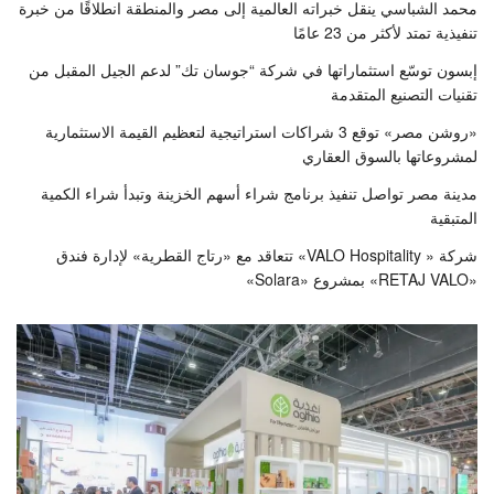
محمد الشباسي ينقل خبراته العالمية إلى مصر والمنطقة انطلاقًا من خبرة
تنفيذية تمتد لأكثر من 23 عامًا
إبسون توسّع استثماراتها في شركة “جوسان تك” لدعم الجيل المقبل من
تقنيات التصنيع المتقدمة
«روشن مصر» توقع 3 شراكات استراتيجية لتعظيم القيمة الاستثمارية
لمشروعاتها بالسوق العقاري
مدينة مصر تواصل تنفيذ برنامج شراء أسهم الخزينة وتبدأ شراء الكمية
المتبقية
شركة « VALO Hospitality» تتعاقد مع «رتاج القطرية» لإدارة فندق
«RETAJ VALO» بمشروع «Solara»