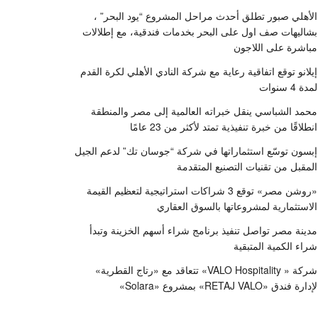
الأهلي صبور تطلق أحدث مراحل المشروع “يود البحر” ،
بشاليهات صف اول على البحر بخدمات فندقية، مع إطلالات
مباشرة على اللاجون
إيلانو توقع اتفاقية رعاية مع شركة النادي الأهلي لكرة القدم
لمدة 4 سنوات
محمد الشباسي ينقل خبراته العالمية إلى مصر والمنطقة
انطلاقًا من خبرة تنفيذية تمتد لأكثر من 23 عامًا
إبسون توسّع استثماراتها في شركة “جوسان تك” لدعم الجيل
المقبل من تقنيات التصنيع المتقدمة
«روشن مصر» توقع 3 شراكات استراتيجية لتعظيم القيمة
الاستثمارية لمشروعاتها بالسوق العقاري
مدينة مصر تواصل تنفيذ برنامج شراء أسهم الخزينة وتبدأ
شراء الكمية المتبقية
شركة « VALO Hospitality» تتعاقد مع «رتاج القطرية»
لإدارة فندق «RETAJ VALO» بمشروع «Solara»