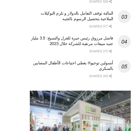
526 SHARES
المالية توقف التعامل بالدولار و تلزم التوكيلات
الملاحية بتحصيل الرسوم بالجنيه
377 SHARES
فاضل مرزوق رئيس جيزة للغزل والنسيج: 3.5 مليار
جنيه مبيعات مرتقبة للشركة خلال 2023
370 SHARES
أنسولين توجيو® يغطي احتياجات الأطفال المصابين
بالسكري
352 SHARES