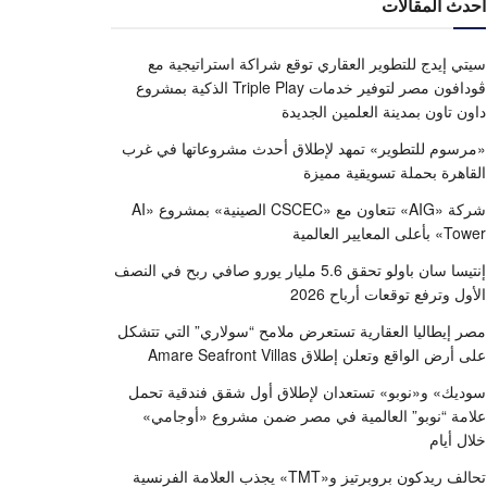
أحدث المقالات
سيتي إيدج للتطوير العقاري توقع شراكة استراتيجية مع
ڤودافون مصر لتوفير خدمات Triple Play الذكية بمشروع
داون تاون بمدينة العلمين الجديدة
«مرسوم للتطوير» تمهد لإطلاق أحدث مشروعاتها في غرب
القاهرة بحملة تسويقية مميزة
شركة «AIG» تتعاون مع «CSCEC الصينية» بمشروع «AI
Tower» بأعلى المعايير العالمية
إنتيسا سان باولو تحقق 5.6 مليار يورو صافي ربح في النصف
الأول وترفع توقعات أرباح 2026
مصر إيطاليا العقارية تستعرض ملامح “سولاري” التي تتشكل
على أرض الواقع وتعلن إطلاق Amare Seafront Villas
سوديك» و«نوبو» تستعدان لإطلاق أول شقق فندقية تحمل
علامة “نوبو” العالمية في مصر ضمن مشروع «أوجامي»
خلال أيام
تحالف ريدكون بروبرتيز و«TMT» يجذب العلامة الفرنسية