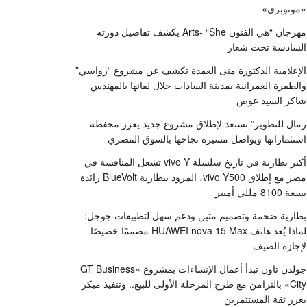
«مونوبري»
مهرجان “هي الفنون Arts- “She يكشف تفاصيل دورته
السادسة تحت شعار
الإعلامية الدكتورة منى العمدة تكشف عن مشروع “رواسي”
والطفرة العمرانية بمدينة السادات خلال لقائها بالمهندس
شاكر السيد عوض
رمال للتطوير” تستعد لإطلاق مشروع جديد يعزز محفظة
استثماراتها ويواصل مسيرة نجاحها بالسوق المصري
أكبر بطارية في تاريخ سلسلة vivo Y تشعل المنافسة في
مصر مع إطلاق vivo Y500، المزود ببطارية BlueVolt رائدة
بسعة 8100 مللي أمبير
بطارية ضخمة وتصميم متين ودعم سهل لتطبيقات جوجل:
لماذا يُعد هاتف HUAWEI nova 15 Max مصممًا خصيصًا
لإجازة الصيف
جولدن تاون تبدأ أعمال الإنشاءات بمشروع «GT Business
City» بالتزامن مع طرح المرحلة الأولى للبيع.. وتنفيذ مبكر
يعزز ثقة المستثمرين