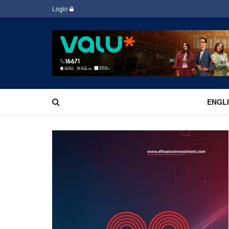
Login
ENGL