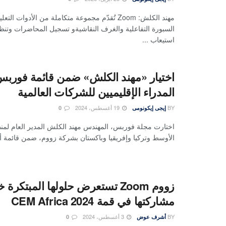
مهند الكلش: Zoom تُقدّم مجموعة متكاملة من الأدوات ال
السبورة التفاعلية والغرف النقاشيةو تسجيل المحاضرات وتنظ
استيعاب ...
‏اختيار «مهند الكلش» ضمن قائمة فوربس
المدراء الإقليميين للشركات العالمية
BY
19 أغسطس، 2024
إيجى إيكونومى
0
اختارت مجلة فوربس، المهندس مهند الكلش المدير العام لم
الأوسط وتركيا وإفريقيا وباكستان بشركة زووم، ضمن قائمة أقوى 00
زووم Zoom تستعرض حلولها المبتكرة 
مشاركتها في قمة CEM Africa 2024
BY
3 أغسطس، 2024
أشرف عوض
0