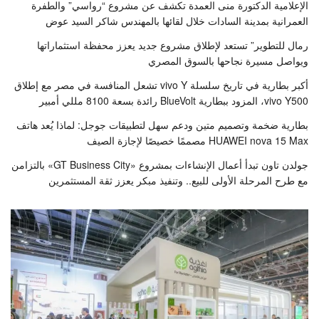
الإعلامية الدكتورة منى العمدة تكشف عن مشروع “رواسي” والطفرة
العمرانية بمدينة السادات خلال لقائها بالمهندس شاكر السيد عوض
رمال للتطوير” تستعد لإطلاق مشروع جديد يعزز محفظة استثماراتها
ويواصل مسيرة نجاحها بالسوق المصري
أكبر بطارية في تاريخ سلسلة vivo Y تشعل المنافسة في مصر مع إطلاق
vivo Y500، المزود ببطارية BlueVolt رائدة بسعة 8100 مللي أمبير
بطارية ضخمة وتصميم متين ودعم سهل لتطبيقات جوجل: لماذا يُعد هاتف
HUAWEI nova 15 Max مصممًا خصيصًا لإجازة الصيف
جولدن تاون تبدأ أعمال الإنشاءات بمشروع «GT Business City» بالتزامن
مع طرح المرحلة الأولى للبيع.. وتنفيذ مبكر يعزز ثقة المستثمرين