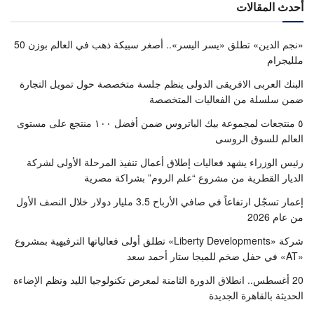
أحدث المقالات
«نجم الدين» تطلق «يسر اليسر».. أصغر سبيكة ذهب في العالم بوزن 50
ملليجرام
البنك العربى الافريقى الدولى ينظم جلسة متخصصة حول تمويل التجارة
ضمن سلسلة من الفعاليات المتخصصة
٥ منتجعات لمجموعة بيك الباتروس ضمن أفضل ١٠٠ منتجع على مستوى
العالم للسوق الروسى
رئيس الوزراء يشهد فعاليات إطلاق أعمال تنفيذ المرحلة الأولى لشركة
الديار القطرية من مشروع “علم الروم” بشراكة مصرية
إعمار تسجّل ارتفاعاً في صافي الأرباح 3.5 مليار دولار خلال النصف الأول
من عام 2026
شركة «Liberty Developments» تطلق أولى فعالياتها الترفيهية بمشروع
«AT» في حفل ضخم للميجا ستار أحمد سعد
20 أغسطس.. انطلاق الدورة الثامنة لمعرض تكنولوجيا الليد ونظم الإضاءة
الحديثة بالقاهرة الجديدة