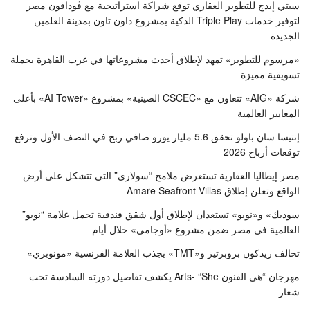
سيتي إيدج للتطوير العقاري توقع شراكة استراتيجية مع ڤودافون مصر
لتوفير خدمات Triple Play الذكية بمشروع داون تاون بمدينة العلمين
الجديدة
«مرسوم للتطوير» تمهد لإطلاق أحدث مشروعاتها في غرب القاهرة بحملة
تسويقية مميزة
شركة «AIG» تتعاون مع «CSCEC الصينية» بمشروع «AI Tower» بأعلى
المعايير العالمية
إنتيسا سان باولو تحقق 5.6 مليار يورو صافي ربح في النصف الأول وترفع
توقعات أرباح 2026
مصر إيطاليا العقارية تستعرض ملامح “سولاري” التي تتشكل على أرض
الواقع وتعلن إطلاق Amare Seafront Villas
سوديك» و«نوبو» تستعدان لإطلاق أول شقق فندقية تحمل علامة “نوبو”
العالمية في مصر ضمن مشروع «أوجامي» خلال أيام
تحالف ريدكون بروبرتيز و«TMT» يجذب العلامة الفرنسية «مونوبري»
مهرجان “هي الفنون Arts- “She يكشف تفاصيل دورته السادسة تحت
شعار