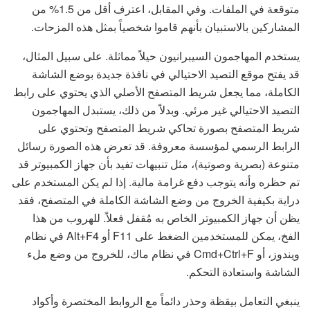
متوقعة في الملفات. وفي المقابل، اعترف أقل من 1.5% من
المشاركين بالاستبيان بأنهم قاموا شخصياً بمثل هذه المزحات.
يستخدم المهاجمون السيبرانيون حيلاً مماثلة. على سبيل المثال،
قد يفتح موقع التصيد الاحتيالي في نافذة جديدة بوضع الشاشة
الكاملة، مما يجعل شريط المتصفح الأصلي الذي يحتوي على رابط
التصيد الاحتيالي غير مرئي. وبدلاً من ذلك، يستبدل المهاجمون
شريط المتصفح بصورة تحاكي شريط المتصفح وتحتوي على
الرابط الرسمي لمؤسسة معروفة. قد تعرض هذه الصورة رسائل
متنوعة (بصرية وصوتية)، مثل تنبيهات تفيد بأن جهاز الكمبيوتر قد
تم حظره وأنه يتوجب دفع غرامة مالية. إذا لم يكن المستخدم على
دراية بكيفية الخروج من وضع الشاشة الكاملة في المتصفح، فقد
يظن أن جهاز الكمبيوتر الخاص به مُقفل فعلاً. للهروب من هذا
الفخ، يمكن للمستخدمين الضغط على F11 أو Alt+F4 في نظام
ويندوز، أو Cmd+Ctrl+F في نظام ماك، للخروج من وضع ملء
الشاشة واستعادة التحكم.
ينبغي التعامل بيقظة وحذر دائماً مع الروابط المختصرة وأكواد