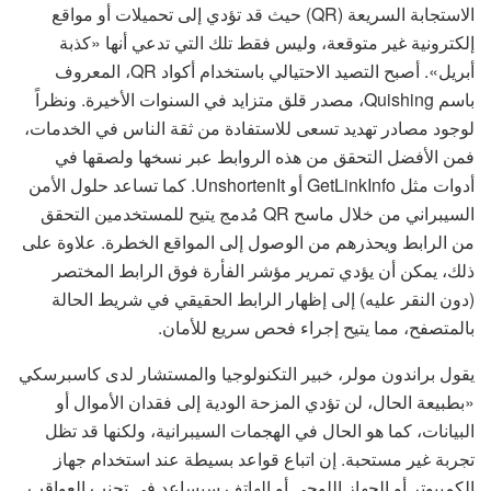
الاستجابة السريعة (QR) حيث قد تؤدي إلى تحميلات أو مواقع
إلكترونية غير متوقعة، وليس فقط تلك التي تدعي أنها «كذبة
أبريل». أصبح التصيد الاحتيالي باستخدام أكواد QR، المعروف
باسم Quishing، مصدر قلق متزايد في السنوات الأخيرة. ونظراً
لوجود مصادر تهديد تسعى للاستفادة من ثقة الناس في الخدمات،
فمن الأفضل التحقق من هذه الروابط عبر نسخها ولصقها في
أدوات مثل GetLinkInfo أو UnshortenIt. كما تساعد حلول الأمن
السيبراني من خلال ماسح QR مُدمج يتيح للمستخدمين التحقق
من الرابط ويحذرهم من الوصول إلى المواقع الخطرة. علاوة على
ذلك، يمكن أن يؤدي تمرير مؤشر الفأرة فوق الرابط المختصر
(دون النقر عليه) إلى إظهار الرابط الحقيقي في شريط الحالة
بالمتصفح، مما يتيح إجراء فحص سريع للأمان.
يقول براندون مولر، خبير التكنولوجيا والمستشار لدى كاسبرسكي
«بطبيعة الحال، لن تؤدي المزحة الودية إلى فقدان الأموال أو
البيانات، كما هو الحال في الهجمات السيبرانية، ولكنها قد تظل
تجربة غير مستحبة. إن اتباع قواعد بسيطة عند استخدام جهاز
الكمبيوتر أو الجهاز اللوحي أو الهاتف سيساعد في تجنب العواقب