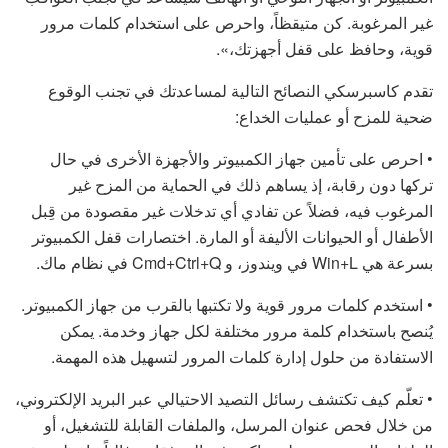
غير المرغوبة. كن متيقظاً، واحرص على استخدام كلمات مرور
قوية، وحافظ على قفل أجهزتك،».
تقدم كاسبرسكي النصائح التالية لمساعدتك في تجنب الوقوع
ضحية للمزح أو عمليات الخداع:
• احرص على تأمين جهاز الكمبيوتر والأجهزة الأخرى في حال
تركها دون رقابة، إذ يساهم ذلك في الحماية من المزح غير
المرغوب فيه، فضلاً عن تفادي أي تدخلات غير مقصودة من قِبل
الأطفال أو الحيوانات الأليفة أو المارة. اختصارات قفل الكمبيوتر
بسرعة هي Win+L في ويندوز، و Cmd+Ctrl+Q في نظام ماك.
• استخدم كلمات مرور قوية ولا تكتبها بالقرب من جهاز الكمبيوتر.
يُنصح باستخدام كلمة مرور مختلفة لكل جهاز وخدمة. يمكن
الاستفادة من حلول إدارة كلمات المرور لتسهيل هذه المهمة.
• تعلّم كيف تكتشف رسائل التصيد الاحتيالي عبر البريد الإلكتروني،
من خلال فحص عنوان المرسل، والملفات القابلة للتشغيل، أو