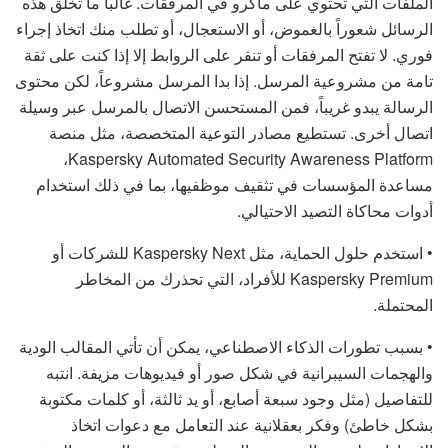
الملفات التي تحتوي على ماكرو في المرفقات. غالباً ما تخلق هذه
الرسائل شعوراً بالغموض، أو الاستعجال، أو تطلب منك اتخاذ إجراء
فوري. لا تفتح المرفقات أو تنقر على الروابط إلا إذا كنت على ثقة
تامة من مشروعية المرسل. إذا بدا المرسل مشروعاً، لكن محتوى
الرسالة يبدو غريباً، فمن المستحسن الاتصال بالمرسل عبر وسيلة
اتصال أخرى. تستطيع مصادر التوعية المتخصصة، مثل منصة
Kaspersky Automated Security Awareness Platform،
مساعدة المؤسسات في تثقيف موظفيها، بما في ذلك استخدام
أدوات محاكاة التصيد الاحتيالي.
• استخدم حلول الحماية، مثل Kaspersky Next للشركات أو
Kaspersky Premium للأفراد، التي تحذرك من المخاطر
المحتملة.
• بسبب تطورات الذكاء الاصطناعي، يمكن أن تأتي المقالب الودية
والهجمات السيبرانية في شكل صور أو فيديوهات مزيفة. انتبه
للتفاصيل (مثل وجود سبعة أصابع، أو يد ثالثة، أو كلمات مكتوبة
بشكل خاطئ) وفكر بعقلانية عند التعامل مع دعوات اتخاذ