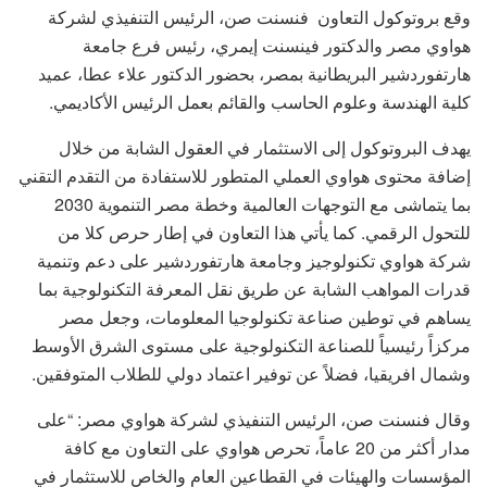
وقع بروتوكول التعاون فنسنت صن، الرئيس التنفيذي لشركة
هواوي مصر والدكتور فينسنت إيمري، رئيس فرع جامعة
هارتفوردشير البريطانية بمصر، بحضور الدكتور علاء عطا، عميد
كلية الهندسة وعلوم الحاسب والقائم بعمل الرئيس الأكاديمي.
يهدف البروتوكول إلى الاستثمار في العقول الشابة من خلال
إضافة محتوى هواوي العملي المتطور للاستفادة من التقدم التقني
بما يتماشى مع التوجهات العالمية وخطة مصر التنموية 2030
للتحول الرقمي. كما يأتي هذا التعاون في إطار حرص كلا من
شركة هواوي تكنولوجيز وجامعة هارتفوردشير على دعم وتنمية
قدرات المواهب الشابة عن طريق نقل المعرفة التكنولوجية بما
يساهم في توطين صناعة تكنولوجيا المعلومات، وجعل مصر
مركزاً رئيسياً للصناعة التكنولوجية على مستوى الشرق الأوسط
وشمال افريقيا، فضلاً عن توفير اعتماد دولي للطلاب المتوفقين.
وقال فنسنت صن، الرئيس التنفيذي لشركة هواوي مصر: “على
مدار أكثر من 20 عاماً، تحرص هواوي على التعاون مع كافة
المؤسسات والهيئات في القطاعين العام والخاص للاستثمار في