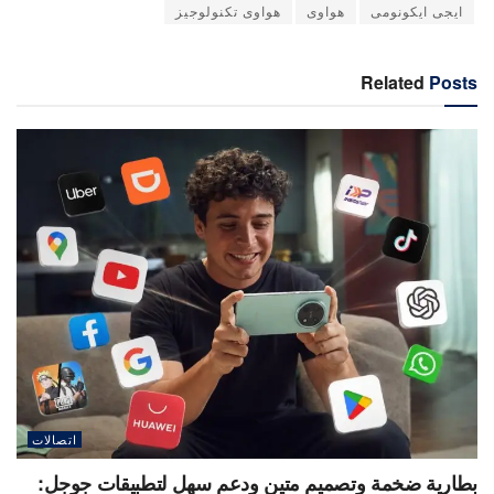
ايجى ايكونومى
هواوى
هواوى تكنولوجيز
Related
Posts
اتصالات
بطارية ضخمة وتصميم متين ودعم سهل لتطبيقات جوجل: