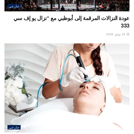
خارجى
عودة النزالات المرقمة إلى أبوظبي مع “نزال يو إف سي
333
25 يوليو، 2026
خارجى