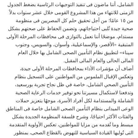
الشامل، أننا ماضون فى تنفيذ التوجيهات الرئاسية بضغط الجدول
الزمنى للانتهاء من هذا المشروع القومى خلال عشر سنوات بدلاً
من ١٥ عامًا؛ من أجل تحقيق حلم كل المصريين فى منظومة
صحية جيدة تُلبى احتياجاتهم، وتضمن الحفاظ على صحتهم بشكل
مستدام، موضحًا أننا نعمل بالتوازى فى محافظات المرحلة الأولى
المتبقية «الأقصر، والإسماعيلية، وأسوان، والسويس، وجنوب
سيناء» لتطبيق نظام التأمين الصحى الشامل بها خلال العام
المالى الحالى والعام المالى المقبل.
أضاف أن مؤشرات الأداء بمحافظات المرحلة الأولى جيدة،
وتعكس الإقبال الملموس من المواطنين على التسجيل بنظام
التأمين الصحي الشامل، خاصة في ظل نجاح تجربة بورسعيد،
وتدفعنا لاستكمال مسيرتنا نحو توفير خدمات الرعاية الصحية
الشاملة والمستدامة لكل أفراد الأسرة، موجهًا بتعزيز حملات
الوعى الميدانى بنظام التأمين الصحى الشامل خاصة فى المناطق
والفئات الأكثر احتياجًا، وشرح فلسفة المنظومة الجديدة بشكل
مبسط وما تُقدمه من مزايا للمواطنين، تعكس الأولوية المتقدمة
التى تُوليها القيادة السياسية للنهوض بالقطاع الصحى، بمنظور