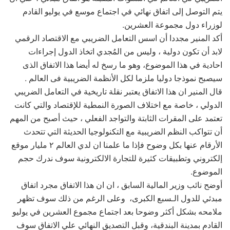
يتم التوصل إلى اتفاق نهائي في اجتماع موسع في يوليو القادم
لوزراء دول مجموعة العشرين.
أكد المنير مجددا أن اسس التعامل الضريبي مع الاقتصاد الرقمي
لابد أن تكون دولية ، وليس من المُجدي اتخاذ الدول إجراءات
احادية في هذا الموضوع، وهو ما رسخ له أيضا هذا الاتفاق الذى
سيصبح نموذجا دوليا ملزما لكل الأنظمة الضريبية فى العالم .
قال المنير ان هذا الاتفاق يعتبر نقلة تاريخية في التعامل الضريبي
الدولي ، خاصة مع اختلاف الصورة النمطية للإقتصاد والتي كانت
تعتمد على المقرات الثابتة والتواجد الفعلي ، حيث أصبح من المهم
أن تتواكب النظم الضريبية مع التكنولوجيا الحديثة التي تتحدث
الأرقام عنها بكل وضوح فإذا ما علمنا ان لدي العالم ٢ مليار موقع
إلكتروني وتطبيقات كثيرة للتجارة الالكترونية سوف ندرك حجم
الموضوع.
أوضح نائب وزير المالية السابق ، ان ان هذا الاتفاق مجرد اتفاق
مبدئي للدول الـسبع الكبرى، وعلى الرغم من ذلك سوف تظهر
ملامحه بشكل أكثر وضوحا بعد اجتماع مجموع العشرين في يوليو
القادم بمدينة البندقية، وقبل التصديق النهائي علي الاتفاق سوف