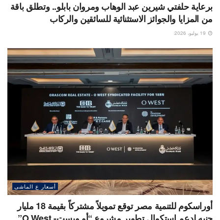
برعاية حلفتي شيرين عبد الوهاب ومروان بابلو.. وتطلق باقة
من المزايا والجوائز الاستثنائية للسائقين والركاب
19 يوليو، 2026
أسعار ع الماشى
أوراسكوم للتنمية مصر توقع تمويلاً مشتركاً بقيمة 18 مليار
جنيه لدعم استكمال تطوير مشروع “أو ويست- O West”