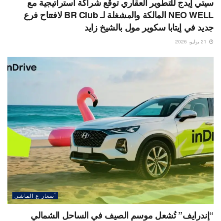
سيتي إيدج للتطوير العقاري توقع شراكة استراتيجية مع
NEO WELL المالكة والمشغلة لـ BR Club لافتتاح فرع
جديد في إيتابا سكوير مول بالشيخ زايد
21 يوليو، 2026
أسعار ع الماشى
“إندرايف” تُشعل موسم الصيف في الساحل الشمالي