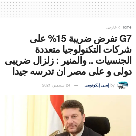
Home
خارجى
G7 تفرض ضريبة 15% على
شركات التكنولوجيا متعددة
الجنسيات .. والمنير : زلزال ضريبى
دولى و على مصر ان تدرسه جيدا
by
إيجى إيكونومى
24 سبتمبر، 2021