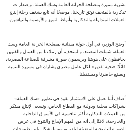
بشرية مميزة بمصلحة الخزانة العامة وسك العملة، وإصدارات
تذكارية بالمتحف توثق تاريخنا، موضحًا أنه تابع بشغف رحلة إنتاج
العملات المتداولة والتذكارية وأنواط التميز والأوسمة والنياشين.
أوضح الوزير، في أول جولة ميدانية بمصلحة الخزانة العامة وسك
العملة، شملت المصنع، والمتحف، أن زملاءنا من العمال والفنيين
يحافظون على هويتنا ويرسمون صورة مشرفة للصناعة المصرية،
قائلًا: «تحية تقدير» لكل عامل مصري يشارك في مسيرة التنمية
ويصنع حاضرنا ومستقبلنا.
أضاف أننا نعمل على الاستثمار بقوة في تطوير «سك العملة»
بشراكات محلية ودولية مع القطاع الخاص، ونسعى لإنتاج مبتكر
من العملات التذكارية أكثر تنافسية في الأسواق الداخلية
والخارجية، لافتًا إلى أنه من المهم الإبداع والتنوع في عرض
الصورة التاريخية المضيئة لبلدنا ورموزنا بشكل يلبي طموحات