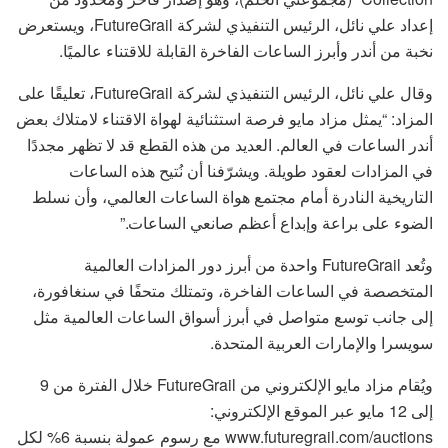
إعداد علي نائل، الرئيس التنفيذي لشركة FutureGrail، ويستعرض
نخبة من أندر وأبرز الساعات الفاخرة القابلة للاقتناء عالميًا.
وقال علي نائل، الرئيس التنفيذي لشركة FutureGrail، تعليقًا على
المزاد: “يمثل مزاد مايو فرصة استثنائية لهواة الاقتناء لامتلاك بعض
أندر الساعات في العالم. العديد من هذه القطع قد لا تظهر مجددًا
في المزادات لعقود طويلة. ويشرّفنا أن نُتيح هذه الساعات
التاريخية النادرة أمام مجتمع هواة الساعات العالمي، وأن نسلط
الضوء على براعة وإبداع أعظم صانعي الساعات.”
وتُعد FutureGrail واحدة من أبرز دور المزادات العالمية
المتخصصة في الساعات الفاخرة، وتمتلك متحفًا في سنغافورة،
إلى جانب توسع متواصل في أبرز أسواق الساعات العالمية مثل
سويسرا والإمارات العربية المتحدة.
ويُقام مزاد مايو الإلكتروني من FutureGrail خلال الفترة من 9
إلى 12 مايو عبر الموقع الإلكتروني:
www.futuregrail.com/auctions مع رسوم عمولة بنسبة 6% لكل