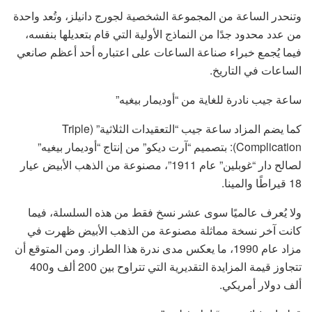
وتنحدر الساعة من المجموعة الشخصية لجورج دانيلز، وتُعد واحدة
من عدد محدود جدًا من النماذج الأولية التي قام بتعديلها بنفسه،
فيما يُجمع خبراء صناعة الساعات على اعتباره أحد أعظم صانعي
الساعات في التاريخ.
ساعة جيب نادرة للغاية من “أوديمار بيغيه”
كما يضم المزاد ساعة جيب “التعقيدات الثلاثية” (Triple
Complication): بتصميم “آرت ديكو” من إنتاج “أوديمار بيغيه”
لصالح دار “غوبلين” عام 1911”، مصنوعة من الذهب الأبيض عيار
18 قيراطًا والمينا.
ولا يُعرف عالميًا سوى عشر نسخ فقط من هذه السلسلة، فيما
كانت آخر نسخة مماثلة مصنوعة من الذهب الأبيض ظهرت في
مزاد عام 1990، ما يعكس مدى ندرة هذا الطراز. ومن المتوقع أن
تتجاوز قيمة المزايدة التقديرية التي تتراوح بين 200 ألف و400
ألف دولار أمريكي.