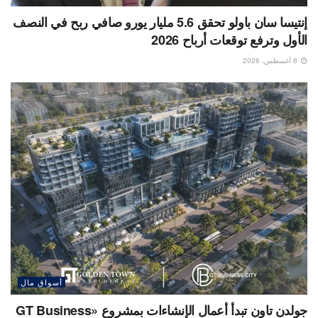
إنتيسا سان باولو تحقق 5.6 مليار يورو صافي ربح في النصف
الأول وترفع توقعات أرباح 2026
6 أغسطس، 2026
أسواق مال
جولدن تاون تبدأ أعمال الإنشاءات بمشروع «GT Business