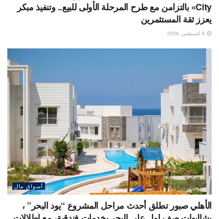
City» بالتزامن مع طرح المرحلة الأولى للبيع.. وتنفيذ مبكر
يعزز ثقة المستثمرين
5 أغسطس، 2026
أسواق مال
الأهلي صبور تطلق أحدث مراحل المشروع “يود البحر” ،
بشاليهات صف اول على البحر بخدمات فندقية، مع إطلالات