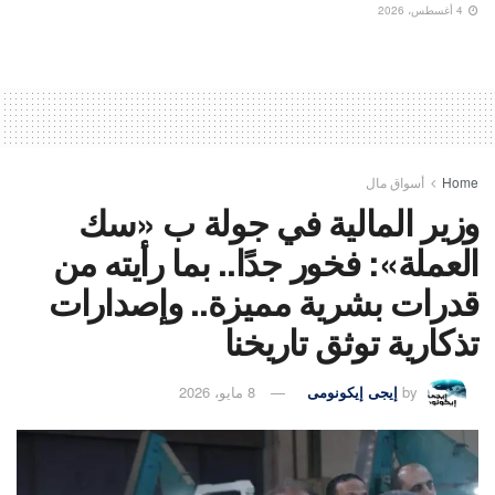
4 أغسطس، 2026
Home
أسواق مال
وزير المالية في جولة ب «سك
العملة»: فخور جدًا.. بما رأيته من
قدرات بشرية مميزة.. وإصدارات
تذكارية توثق تاريخنا
by
إيجى إيكونومى
8 مايو، 2026