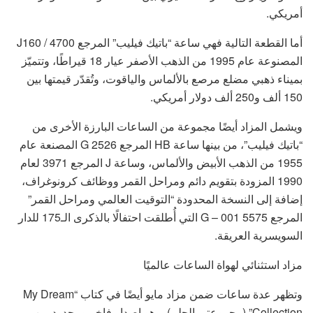
أمريكي.
أما القطعة التالية فهي ساعة “باتيك فيليب” المرجع 4700 / J160
المصنوعة عام 1995 من الذهب الأصفر عيار 18 قيراطًا، وتتميّز
بميناء ذهبي مضلع مرصع بالألماس والياقوت، وتُقدّر قيمتها بين
150 ألف و250 ألف دولار أمريكي.
ويشمل المزاد أيضًا مجموعة من الساعات البارزة الأخرى من
“باتيك فيليب”، من بينها ساعة HB المرجع 2526 G المصنعة عام
1955 من الذهب الأبيض والألماس، وساعة J المرجع 3971 لعام
1990 المزودة بتقويم دائم ومراحل القمر ووظائف كرونوغراف،
إضافة إلى النسخة المحدودة “التوقيت العالمي ومراحل القمر”
المرجع 5575 G – 001 التي أُطلقت احتفالًا بالذكرى الـ175 للدار
السويسرية العريقة.
مزاد استثنائي لهواة الساعات عالميًا
وتظهر عدة ساعات ضمن مزاد مايو أيضًا في كتاب “My Dream
Collection” (مجموعتي الحلم)، وهو إصدار فاخر ومحدود من