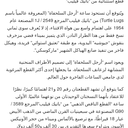
قطع استثنائية من “باتيك فيليب”
ويُتوقع أن تستحوذ ساعة “أرجل السلحفاة” (المعروفة عالمياً باسم
Turtle Lugs) من “باتيك فيليب”المرجع 2549 / 1J المصنعة عام
1954 على اهتمام واسع بين هواة الاقتناء، إذ لا يُعرف سوى ثماني
نسخ فقط من هذا الطراز النادر، الذي يتميز بميناء فضي مزخرف
بنقوش “جيوشيه” اليدوية، مع طبقة “تعتيق استوائي” فريدة، وهيكل
فاخر من تنفيذ صانع الهياكل الشهير “ماركوسكي”.
ويعود اسم “أرجل السلحفاة” إلى تصميم الأطراف المنحنية
المشابهة لزعانف السلحفاة، ما يجعلها إحدى أكثر القطع المرغوبة
لدى جامعي الساعات الفاخرة حول العالم.
كما يتوقع أن تشهد القطعتان رقم 20 و21 اهتمامًا كبيرًا، نظرًا
للاعتقاد بأنهما النسختان الوحيدتان من نوعهما عالميًا. الأولى
ساعة “القطع الناقص الذهبي” من “باتيك فيليب”المرجع 3589 /
G90 المصنوعة في سبعينيات القرن الماضي من الذهب الأبيض
عيار 18 قيراطًا، مع ترصيع بالألماس وميناء من حجر الأونيكس
الأسود، ويتراوح سعرها التقديري بين 30 ألف و50 ألف دولار