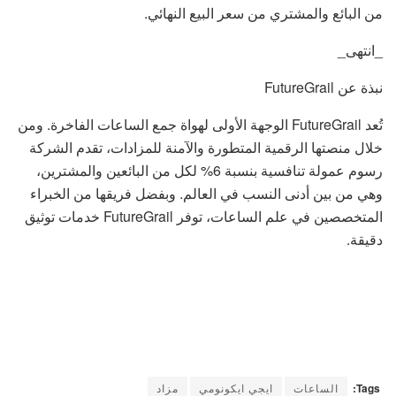
من البائع والمشتري من سعر البيع النهائي.
_انتهى_
نبذة عن FutureGrail
تُعد FutureGrail الوجهة الأولى لهواة جمع الساعات الفاخرة. ومن
خلال منصتها الرقمية المتطورة والآمنة للمزادات، تقدم الشركة
رسوم عمولة تنافسية بنسبة 6% لكل من البائعين والمشترين،
وهي من بين أدنى النسب في العالم. وبفضل فريقها من الخبراء
المتخصصين في علم الساعات، توفر FutureGrail خدمات توثيق
دقيقة.
Tags:
الساعات
ايجي ايكونومي
مزاد