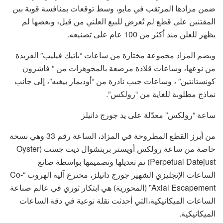
ضمن مزادها المرتقب في مايو، وسط توقعات بمنافسة قوية بين
المقتنين على قطع لم تُعرض للبيع العلني من قبل، وبعضها لم
يظهر للعلن منذ أكثر من 100 عام على تصنيعه.
ويضم المزاد مجموعة مختارة من ساعات “باتيك فيليب” الفريدة
من نوعها، وساعات قلادة مرصعة بالمجوهرات من ” فاشرون
كونستانتين” ، وساعات جيب نادرة من “أوديمار بيغيه”، إلى جانب
نماذج مطلوبة للغاية من “رولكس”.
ساعة “رولكس” معدّلة على يد جورج دانيلز
من أبرز القطع المطروحة في المزاد، الساعة رقم 33 وهي نسخة
خاصة من ساعة رولكس أويستر بربتشوال ديت جست (Oyster
Perpetual Datejust) تم تعديلها وتصميمها بواسطة صانع
الساعات الإنجليزي الشهير جورج دانيلز، مخترع آلية الهروب “Co-
Axial Escapement” (المحورية) هي ابتكار ثوري في عالم صناعة
الساعات الميكانيكية،التي أحدثت نقلة نوعية في دقة الساعات
الميكانيكية.