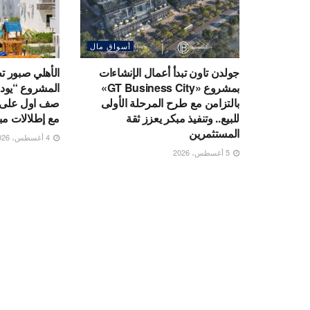
أسواق مال
جولدن تاون تبدأ أعمال الإنشاءات
الأهلي صبور 
بمشروع «GT Business City»
المشروع “يود ا
بالتزامن مع طرح المرحلة الأولى
صف اول على ا
للبيع.. وتنفيذ مبكر يعزز ثقة
مع إطلالات مب
المستثمرين
4 أغسطس، 2026
5 أغسطس، 2026