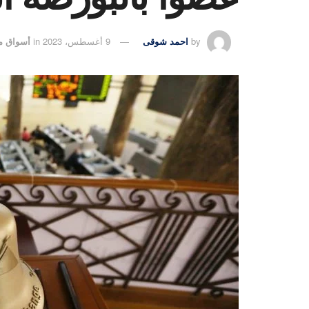
by
احمد شوقى
9 أغسطس، 2023
in
أسواق م