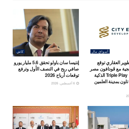
أسواق مال
كاش
وير العقاري توقع
إنتيسا سان باولو تحقق 5.6 مليار يورو
جية مع ڤودافون مصر
صافي ربح في النصف الأول وترفع
لتوفير خدمات Triple Play الذكية
توقعات أرباح 2026
اون بمدينة العلمين
6 أغسطس، 2026