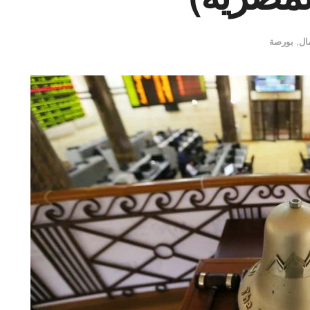
ال
,
بورصة