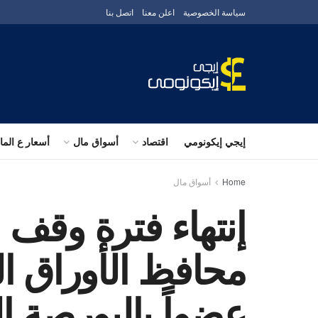
سياسة الخصوصية
اعلن معنا
اتصل بنا
إيجي إيكونومي
اقتصاد
أسواق مال
أسعار ع الم
Home
أسواق مال
إنتهاء فترة وقف 
محافظ الأوراق ال
عضواً بالبورصة ا