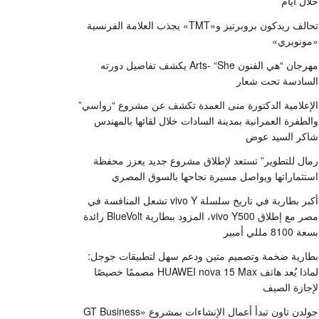
خلال أيام
تحالف ريدكون بروبرتيز و«TMT» يجذب العلامة الفرنسية
«مونوبري»
مهرجان “هي الفنون Arts- “She يكشف تفاصيل دورته
السادسة تحت شعار
الإعلامية الدكتورة منى العمدة تكشف عن مشروع “رواسي”
والطفرة العمرانية بمدينة السادات خلال لقائها بالمهندس
شاكر السيد عوض
رمال للتطوير” تستعد لإطلاق مشروع جديد يعزز محفظة
استثماراتها ويواصل مسيرة نجاحها بالسوق المصري
أكبر بطارية في تاريخ سلسلة vivo Y تشعل المنافسة في
مصر مع إطلاق vivo Y500، المزود ببطارية BlueVolt رائدة
بسعة 8100 مللي أمبير
بطارية ضخمة وتصميم متين ودعم سهل لتطبيقات جوجل:
لماذا يُعد هاتف HUAWEI nova 15 Max مصممًا خصيصًا
لإجازة الصيف
جولدن تاون تبدأ أعمال الإنشاءات بمشروع «GT Business