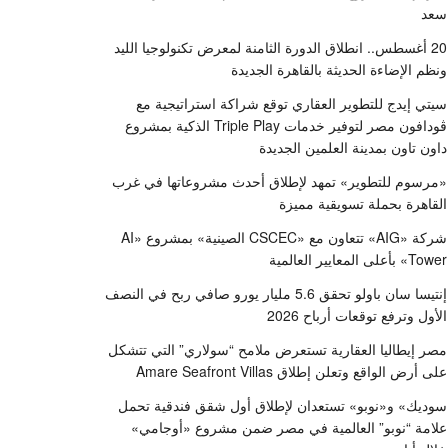
سعد
20 أغسطس.. انطلاق الدورة الثامنة لمعرض تكنولوجيا الليد
ونظم الإضاءة الحديثة بالقاهرة الجديدة
سيتي إيدج للتطوير العقاري توقع شراكة استراتيجية مع
ڤودافون مصر لتوفير خدمات Triple Play الذكية بمشروع
داون تاون بمدينة العلمين الجديدة
«مرسوم للتطوير» تمهد لإطلاق أحدث مشروعاتها في غرب
القاهرة بحملة تسويقية مميزة
شركة «AIG» تتعاون مع «CSCEC الصينية» بمشروع «AI
Tower» بأعلى المعايير العالمية
إنتيسا سان باولو تحقق 5.6 مليار يورو صافي ربح في النصف
الأول وترفع توقعات أرباح 2026
مصر إيطاليا العقارية تستعرض ملامح “سولاري” التي تتشكل
على أرض الواقع وتعلن إطلاق Amare Seafront Villas
سوديك» و«نوبو» تستعدان لإطلاق أول شقق فندقية تحمل
علامة “نوبو” العالمية في مصر ضمن مشروع «أوجامي»