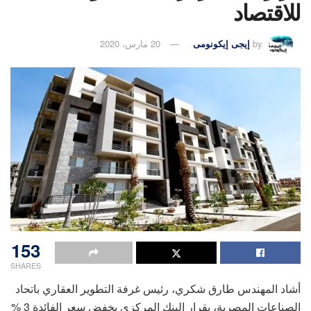
للاقتصاد
by
إيجى إيكونومى
20 مارس، 2020
153
SHARES
أشاد المهندس طارق شكري، رئيس غرفة التطوير العقاري باتحاد
الصناعات المصرية، بقرار البنك المركزي بخفض سعر الفائدة 3 %