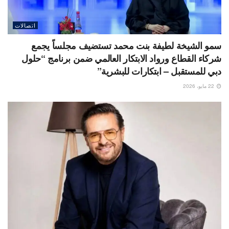
اتصالات
سمو الشيخة لطيفة بنت محمد تستضيف مجلساً يجمع
شركاء القطاع ورواد الابتكار العالمي ضمن برنامج “حلول
دبي للمستقبل – ابتكارات للبشرية”
22 مايو، 2026