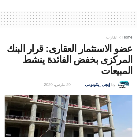
Home
عقارات
عضو الاستثمار العقارى: قرار البنك
المركزى بخفض الفائدة ينشط
المبيعات
by
إيجى إيكونومى
20 مارس، 2020