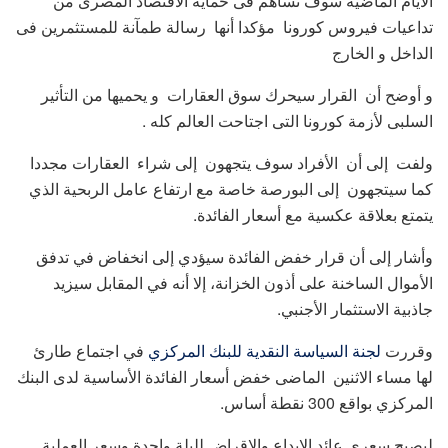
الأيام الماضية سوف تساهم فى حماية الاقتصاد المصرى من
تداعيات فيروس كورونا مؤكدا أنها رسالة طمآنة للمستثمرين فى
الداخل و الخارج
و أوضح أن القرار سيحرك سوق العقارات و يحميها من التأثير
السلبى لأزمة كورونا التى اجتاحت العالم كله .
ولفت إلى أن الأفراد سوف يتجهون إلى شراء العقارات مجددا
كما سيتجهون إلى البورصة خاصة مع ارتفاع عامل الربحية الذي
يتمتع بعلاقة عكسية مع أسعار الفائدة.
وأشار إلى أن قرار خفض الفائدة سيؤدي إلى انخفاض في تدفق
الأموال الساخنة على أذون الخزانة، إلا أنه في المقابل سيزيد
جاذبية الاستثمار الأجنبي.
وقررت
لجنة السياسة النقدية للبنك المركزي
في اجتماع طارئ
لها مساء الاثنين الماضى خفض أسعار الفائدة الأساسية لدى البنك
المركزي بواقع 300 نقطة أساس.
ليصبح سعري عائد الإيداع والإقراض لليلة واحدة وسعر العملية