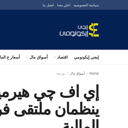
سياسة الخصوصية
اعلن معنا
اتصل بنا
إيجي إيكونومي
اقتصاد
أسواق مال
أسعار ع الم
Home
أسواق مال
بورصة
إي اف چي هيرميس
ينظمان ملتقى فر
المالية