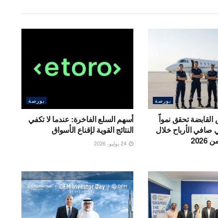
بورصة
بورصة
لقابضة تحقق نمواً
أسهم السلع الفاخرة: عندما لا تكفي
96% في صافي الأرباح خلال
النتائج القوية لإقناع الأسواق
202
24 يوليو، 2026