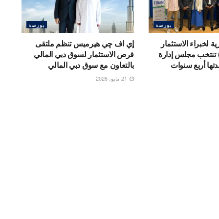
بورصة
بورصة
ة لخبراء الاستثمار
إي اف چي هيرميس تنظم ملتقى
CFA Egypt) تنتخب مجلس إدارة
فرص الاستثمار لسوق دبي المالي
تها أربع سنوات
بالتعاون مع سوق دبي المالي
21 مايو، 2026