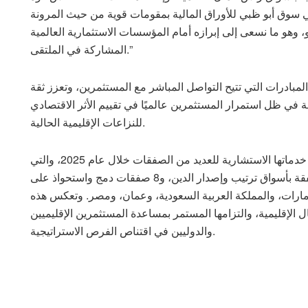
 سوق أبو ظبي للأوراق المالية بمقومات قوية من حيث المرونة
و، وهو ما نسعى إلى إبرازه أمام المؤسسات الاستثمارية العالمية
المشاركة في الملتقى.”
ادرات التي تتيح التواصل المباشر مع المستثمرين، وتعزز ثقة
ة في ظل استمرار المستثمرين عالميًا في تقييم الأثر الاقتصادي
للنزاعات الإقليمية الحالية.
جدير بالذكر أن إي اف چي هيرميس نجحت في تقديم خدماتها الاستشارية للعديد من الصفقات خلال عام 2025، والتي
تضمنت إتمام 18 صفقة بأسواق رأس المال، و16 صفقة بأسواق ترتيب وإصدار الدين، و8 صفقات دمج واستحواذ على
ارات، والمملكة العربية السعودية، وعمان، ومصر. وتعكس هذه
الإقليمية، والتزامها المستمر بمساعدة المستثمرين الإقليميين
والدوليين في اقتناص الفرص الاستراتيجية.