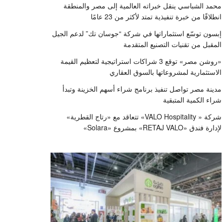
محمد الشباسي ينقل خبراته العالمية إلى مصر والمنطقة
انطلاقًا من خبرة تنفيذية تمتد لأكثر من 23 عامًا
إبسون توسّع استثماراتها في شركة “جوسان تك” لدعم الجيل
المقبل من تقنيات التصنيع المتقدمة
«روشن مصر» توقع 3 شراكات استراتيجية لتعظيم القيمة
الاستثمارية لمشروعاتها بالسوق العقاري
مدينة مصر تواصل تنفيذ برنامج شراء أسهم الخزينة وتبدأ
شراء الكمية المتبقية
شركة « VALO Hospitality» تتعاقد مع «رتاج القطرية»
لإدارة فندق «RETAJ VALO» بمشروع «Solara»