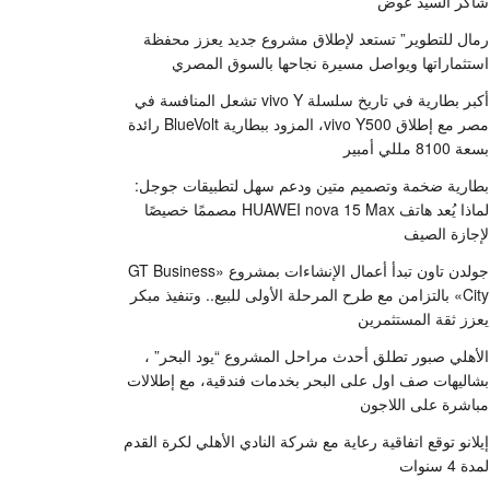
شاكر السيد عوض
رمال للتطوير” تستعد لإطلاق مشروع جديد يعزز محفظة
استثماراتها ويواصل مسيرة نجاحها بالسوق المصري
أكبر بطارية في تاريخ سلسلة vivo Y تشعل المنافسة في
مصر مع إطلاق vivo Y500، المزود ببطارية BlueVolt رائدة
بسعة 8100 مللي أمبير
بطارية ضخمة وتصميم متين ودعم سهل لتطبيقات جوجل:
لماذا يُعد هاتف HUAWEI nova 15 Max مصممًا خصيصًا
لإجازة الصيف
جولدن تاون تبدأ أعمال الإنشاءات بمشروع «GT Business
City» بالتزامن مع طرح المرحلة الأولى للبيع.. وتنفيذ مبكر
يعزز ثقة المستثمرين
الأهلي صبور تطلق أحدث مراحل المشروع “يود البحر” ،
بشاليهات صف اول على البحر بخدمات فندقية، مع إطلالات
مباشرة على اللاجون
إيلانو توقع اتفاقية رعاية مع شركة النادي الأهلي لكرة القدم
لمدة 4 سنوات