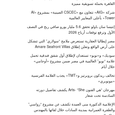
القاهرة بحملة تسويقية مميزة
شركة «AIG» تتعاون مع «CSCEC الصينية» بمشروع «AI
Tower» بأعلى المعايير العالمية
إنتيسا سان باولو تحقق 5.6 مليار يورو صافي ربح في النصف
الأول وترفع توقعات أرباح 2026
مصر إيطاليا العقارية تستعرض ملامح “سولاري” التي تتشكل
على أرض الواقع وتعلن إطلاق Amare Seafront Villas
سوديك» و«نوبو» تستعدان لإطلاق أول شقق فندقية تحمل
علامة “نوبو” العالمية في مصر ضمن مشروع «أوجامي»
خلال أيام
تحالف ريدكون بروبرتيز و«TMT» يجذب العلامة الفرنسية
«مونوبري»
مهرجان “هي الفنون Arts- “She يكشف تفاصيل دورته
السادسة تحت شعار
الإعلامية الدكتورة منى العمدة تكشف عن مشروع “رواسي”
والطفرة العمرانية بمدينة السادات خلال لقائها بالمهندس