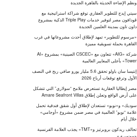
ونظم الإضاءة الحديثة بالقاهرة الجديدة
سيتي إيدج للتطوير العقاري توقع شراكة استراتيجية مع
ڤودافون مصر لتوفير خدمات Triple Play الذكية بمشروع
داون تاون بمدينة العلمين الجديدة
«مرسوم للتطوير» تمهد لإطلاق أحدث مشروعاتها في غرب
القاهرة بحملة تسويقية مميزة
شركة «AIG» تتعاون مع «CSCEC الصينية» بمشروع «AI
Tower» بأعلى المعايير العالمية
إنتيسا سان باولو تحقق 5.6 مليار يورو صافي ربح في النصف
الأول وترفع توقعات أرباح 2026
مصر إيطاليا العقارية تستعرض ملامح “سولاري” التي تتشكل
على أرض الواقع وتعلن إطلاق Amare Seafront Villas
سوديك» و«نوبو» تستعدان لإطلاق أول شقق فندقية تحمل
علامة “نوبو” العالمية في مصر ضمن مشروع «أوجامي»
خلال أيام
تحالف ريدكون بروبرتيز و«TMT» يجذب العلامة الفرنسية
«مونوبري»