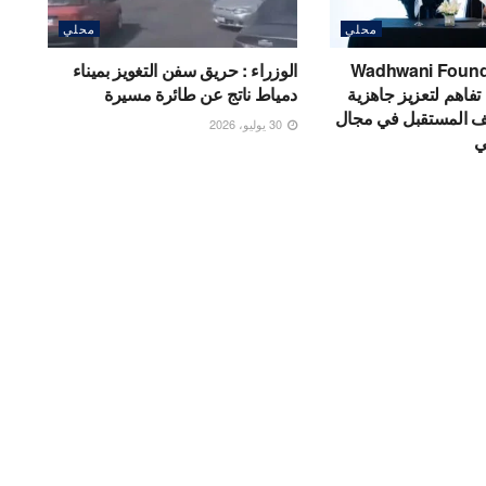
محلي
محلي
Wadhwani Foundatio
الوزراء : حريق سفن التغويز بميناء
تفاهم لتعزيز جاهزية
دمياط ناتج عن طائرة مسيرة
ف المستقبل في مجال
30 يوليو، 2026
ي