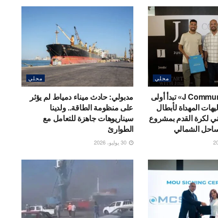
محلي
محلي
شركة «J Communities» تبدأ أولى
مدبولي: حادث ميناء دمياط لم يؤثر
يهات المهداة لأبطال
على منظومة الطاقة.. ولدينا
ي لكرة القدم بمشروع
سيناريوهات جاهزة للتعامل مع
الطوارئ
30 يوليو، 2026