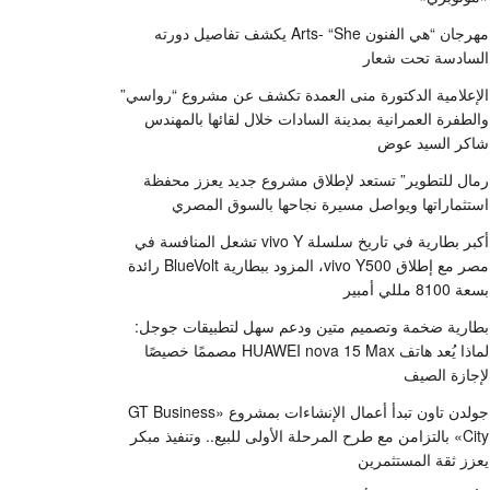
مهرجان “هي الفنون Arts- “She يكشف تفاصيل دورته
السادسة تحت شعار
الإعلامية الدكتورة منى العمدة تكشف عن مشروع “رواسي”
والطفرة العمرانية بمدينة السادات خلال لقائها بالمهندس
شاكر السيد عوض
رمال للتطوير” تستعد لإطلاق مشروع جديد يعزز محفظة
استثماراتها ويواصل مسيرة نجاحها بالسوق المصري
أكبر بطارية في تاريخ سلسلة vivo Y تشعل المنافسة في
مصر مع إطلاق vivo Y500، المزود ببطارية BlueVolt رائدة
بسعة 8100 مللي أمبير
بطارية ضخمة وتصميم متين ودعم سهل لتطبيقات جوجل:
لماذا يُعد هاتف HUAWEI nova 15 Max مصممًا خصيصًا
لإجازة الصيف
جولدن تاون تبدأ أعمال الإنشاءات بمشروع «GT Business
City» بالتزامن مع طرح المرحلة الأولى للبيع.. وتنفيذ مبكر
يعزز ثقة المستثمرين