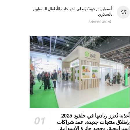
أنسولين توجيو® يغطي احتياجات الأطفال المصابين
بالسكري
352 SHARES
أغذية تُعزز ريادتها في جلفود 2025
بإطلاق منتجات جديدة، عقد شراكات
استراتيجية، وحصد جائزة الاستدامة