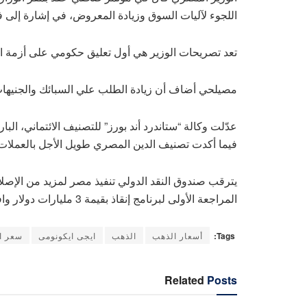
اللجوء لآليات السوق وزيادة المعروض، في إشارة إلى ف
تعد تصريحات الوزير هي أول تعليق حكومي على أزمة ا
مصيلحي أضاف أن زيادة الطلب علي السبائك والجنيهات الذ
عدّلت وكالة “ستاندرد أند بورز” للتصنيف الائتماني، ا
فيما أكدت تصنيف الدين المصري طويل الأجل بالعملات الأج
يترقب صندوق النقد الدولي تنفيذ مصر لمزيد من الإصلا
المراجعة الأولى لبرنامج إنقاذ بقيمة 3 مليارات دولار وافق عليه الصندوق في ديسمبر ويمتد لـ46 شهراً
Tags:
أسعار الذهب
الذهب
ايجى ايكونومى
سعر ال
Related
Posts