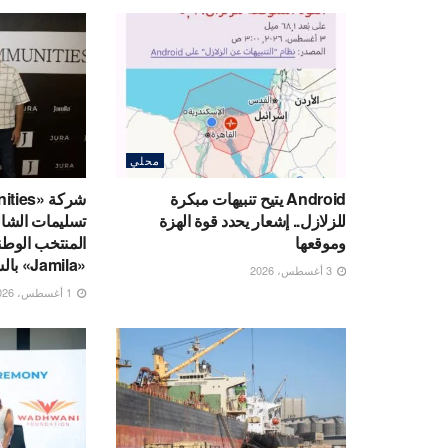
محلي
Android يتيح تنبيهات مبكرة
للزلازل.. إشعار يحدد قوة الهزة
تسليمات الشال
وموقعها
المنتخب الوطن
«Jamila» بالساحل الشمالي
3 أغسطس، 2026
1 أغسطس، 2026