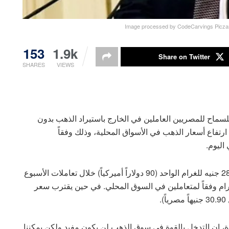
Image processed by CodeCarvings Piczar
153
1.9k
Share on Twitter
SHARES
VIEWS
للسماح للمصريين العاملين في الخارج باستيراد الذهب بدون
رتفاع أسعار الذهب في الأسواق المحلية، وذلك وفقاً
اليوم.
بلغ سعر الذهب عيار 21 الأكثر شعبية في مصر نحو 2800 جنيه للغرام الواحد (90 دولاراً أميركياً) خلال تعاملات الأسبوع
 اليوم السبت إلى نحو 2600 جنيه للغرام وفقاً لمتعاملين في السوق المحلي. في حين يقترب سعر
 إن التدخل بالقوة في سوق الذهب لن يكون مفيد ولكن يمكننا