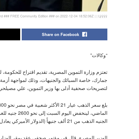
d ### FREE Community Edition ### on 2022-12-04 18:52:06Z | | Lÿÿÿÿ
Share on Facebook
“وكالات”
تعتزم وزارة التموين المصرية، تقديم اقتراح للحكومة، 
جمارك، خاصة السبائك والجنيهات، وذلك لمواجهة أزمة ا
لتصريحات صحفية أدلى بها وزير التموين، علي مصيلحي 
الماضي، لينخفض
الجنيه الذهب من 21 ألف جنيهاً (الدولار الأميركي يعادل 30.90 جنيهاً مصرياً).
الوزير المصري قال في مؤتمر صحفي عقد بمقر الوزارة،