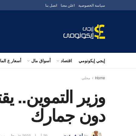
سياسة الخصوصية
اعلن معنا
اتصل بنا
إيجي إيكونومي
اقتصاد
أسواق مال
أسعار ع الم
Home
محلي
وزير التموين.. ي
دون جمارك
by
أشرف عوض
29 أبريل، 2023
in
محلي
,
من 