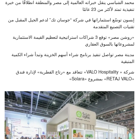
محمد الشباسي ينقل خبراته العالمية إلى مصر والمنطقة انطلاقًا من خبرة
تنفيذية تمتد لأكثر من 23 عامًا
إبسون توسّع استثماراتها في شركة “جوسان تك” لدعم الجيل المقبل من
تقنيات التصنيع المتقدمة
«روشن مصر» توقع 3 شراكات استراتيجية لتعظيم القيمة الاستثمارية
لمشروعاتها بالسوق العقاري
مدينة مصر تواصل تنفيذ برنامج شراء أسهم الخزينة وتبدأ شراء الكمية
المتبقية
شركة « VALO Hospitality» تتعاقد مع «رتاج القطرية» لإدارة فندق
«RETAJ VALO» بمشروع «Solara»