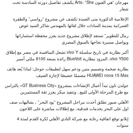
مهرجان “هي الفنون Arts- “She يكشف تفاصيل دورته السادسة تحت
شعار
الإعلامية الدكتورة منى العمدة تكشف عن مشروع “رواسي” والطفرة
العمرانية بمدينة السادات خلال لقائها بالمهندس شاكر السيد عوض
رمال للتطوير” تستعد لإطلاق مشروع جديد يعزز محفظة استثماراتها
ويواصل مسيرة نجاحها بالسوق المصري
أكبر بطارية في تاريخ سلسلة vivo Y تشعل المنافسة في مصر مع إطلاق
vivo Y500، المزود ببطارية BlueVolt رائدة بسعة 8100 مللي أمبير
بطارية ضخمة وتصميم متين ودعم سهل لتطبيقات جوجل: لماذا يُعد هاتف
HUAWEI nova 15 Max مصممًا خصيصًا لإجازة الصيف
جولدن تاون تبدأ أعمال الإنشاءات بمشروع «GT Business City» بالتزامن
مع طرح المرحلة الأولى للبيع.. وتنفيذ مبكر يعزز ثقة المستثمرين
الأهلي صبور تطلق أحدث مراحل المشروع “يود البحر” ، بشاليهات صف
اول على البحر بخدمات فندقية، مع إطلالات مباشرة على اللاجون
إيلانو توقع اتفاقية رعاية مع شركة النادي الأهلي لكرة القدم لمدة 4
سنوات