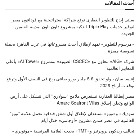
أحدث المقالات
سيتي إيدج للتطوير العقاري توقع شراكة استراتيجية مع ڤودافون مصر
لتوفير خدمات Triple Play الذكية بمشروع داون تاون بمدينة العلمين
الجديدة
«مرسوم للتطوير» تمهد لإطلاق أحدث مشروعاتها في غرب القاهرة بحملة
تسويقية مميزة
شركة «AIG» تتعاون مع «CSCEC الصينية» بمشروع «AI Tower» بأعلى
المعايير العالمية
إنتيسا سان باولو تحقق 5.6 مليار يورو صافي ربح في النصف الأول وترفع
توقعات أرباح 2026
مصر إيطاليا العقارية تستعرض ملامح “سولاري” التي تتشكل على أرض
الواقع وتعلن إطلاق Amare Seafront Villas
سوديك» و«نوبو» تستعدان لإطلاق أول شقق فندقية تحمل علامة “نوبو”
العالمية في مصر ضمن مشروع «أوجامي» خلال أيام
تحالف ريدكون بروبرتيز و«TMT» يجذب العلامة الفرنسية «مونوبري»