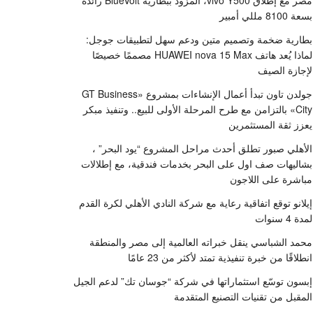
مصر مع إطلاق vivo Y500، المزود ببطارية BlueVolt رائدة
بسعة 8100 مللي أمبير
بطارية ضخمة وتصميم متين ودعم سهل لتطبيقات جوجل:
لماذا يُعد هاتف HUAWEI nova 15 Max مصممًا خصيصًا
لإجازة الصيف
جولدن تاون تبدأ أعمال الإنشاءات بمشروع «GT Business
City» بالتزامن مع طرح المرحلة الأولى للبيع.. وتنفيذ مبكر
يعزز ثقة المستثمرين
الأهلي صبور تطلق أحدث مراحل المشروع “يود البحر” ،
بشاليهات صف اول على البحر بخدمات فندقية، مع إطلالات
مباشرة على اللاجون
إيلانو توقع اتفاقية رعاية مع شركة النادي الأهلي لكرة القدم
لمدة 4 سنوات
محمد الشباسي ينقل خبراته العالمية إلى مصر والمنطقة
انطلاقًا من خبرة تنفيذية تمتد لأكثر من 23 عامًا
إبسون توسّع استثماراتها في شركة “جوسان تك” لدعم الجيل
المقبل من تقنيات التصنيع المتقدمة