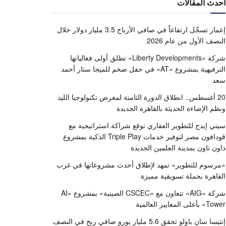
أحدث المقالات
إعمار تسجّل ارتفاعاً في صافي الأرباح 3.5 مليار دولار خلال
النصف الأول من عام 2026
شركة «Liberty Developments» تطلق أولى فعالياتها
الترفيهية بمشروع «AT» في حفل ضخم للميجا ستار أحمد
سعد
20 أغسطس.. انطلاق الدورة الثامنة لمعرض تكنولوجيا الليد
ونظم الإضاءة الحديثة بالقاهرة الجديدة
سيتي إيدج للتطوير العقاري توقع شراكة استراتيجية مع
ڤودافون مصر لتوفير خدمات Triple Play الذكية بمشروع
داون تاون بمدينة العلمين الجديدة
«مرسوم للتطوير» تمهد لإطلاق أحدث مشروعاتها في غرب
القاهرة بحملة تسويقية مميزة
شركة «AIG» تتعاون مع «CSCEC الصينية» بمشروع «AI
Tower» بأعلى المعايير العالمية
إنتيسا سان باولو تحقق 5.6 مليار يورو صافي ربح في النصف