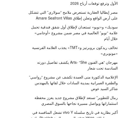
الأول وترفع توقعات أرباح 2026
مصر إيطاليا العقارية تستعرض ملامح “سولاري” التي تتشكل
على أرض الواقع وتعلن إطلاق Amare Seafront Villas
سوديك» و«نوبو» تستعدان لإطلاق أول شقق فندقية تحمل
علامة “نوبو” العالمية في مصر ضمن مشروع «أوجامي»
خلال أيام
تحالف ريدكون بروبرتيز و«TMT» يجذب العلامة الفرنسية
«مونوبري»
مهرجان “هي الفنون Arts- “She يكشف تفاصيل دورته
السادسة تحت شعار
الإعلامية الدكتورة منى العمدة تكشف عن مشروع “رواسي”
والطفرة العمرانية بمدينة السادات خلال لقائها بالمهندس
شاكر السيد عوض
رمال للتطوير” تستعد لإطلاق مشروع جديد يعزز محفظة
استثماراتها ويواصل مسيرة نجاحها بالسوق المصري
أكبر بطارية في تاريخ سلسلة vivo Y تشعل المنافسة في