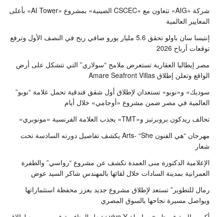
شركة «AIG» تتعاون مع «CSCEC الصينية» بمشروع «AI Tower» بأعلى
المعايير العالمية
إنتيسا سان باولو تحقق 5.6 مليار يورو صافي ربح في النصف الأول وترفع
توقعات أرباح 2026
مصر إيطاليا العقارية تستعرض ملامح “سولاري” التي تتشكل على أرض
الواقع وتعلن إطلاق Amare Seafront Villas
سوديك» و«نوبو» تستعدان لإطلاق أول شقق فندقية تحمل علامة “نوبو”
العالمية في مصر ضمن مشروع «أوجامي» خلال أيام
تحالف ريدكون بروبرتيز و«TMT» يجذب العلامة الفرنسية «مونوبري»
مهرجان “هي الفنون Arts- “She يكشف تفاصيل دورته السادسة تحت
شعار
الإعلامية الدكتورة منى العمدة تكشف عن مشروع “رواسي” والطفرة
العمرانية بمدينة السادات خلال لقائها بالمهندس شاكر السيد عوض
رمال للتطوير” تستعد لإطلاق مشروع جديد يعزز محفظة استثماراتها
ويواصل مسيرة نجاحها بالسوق المصري
أكبر بطارية في تاريخ سلسلة vivo Y تشعل المنافسة في مصر مع إطلاق