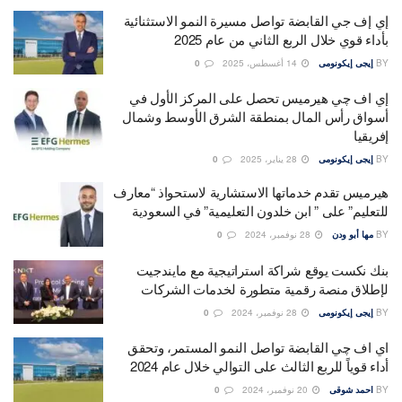
إي إف جي القابضة تواصل مسيرة النمو الاستثنائية
بأداء قوي خلال الربع الثاني من عام 2025
BY
إيجى إيكونومى
14 أغسطس، 2025
0
إي اف چي هيرميس تحصل على المركز الأول في
أسواق رأس المال بمنطقة الشرق الأوسط وشمال
إفريقيا
BY
إيجى إيكونومى
28 يناير، 2025
0
هيرميس تقدم خدماتها الاستشارية لاستحواذ “معارف
للتعليم” على ” ابن خلدون التعليمية” في السعودية
BY
مها أبو ودن
28 نوفمبر، 2024
0
بنك نكست يوقع شراكة استراتيجية مع مايندجيت
لإطلاق منصة رقمية متطورة لخدمات الشركات
BY
إيجى إيكونومى
28 نوفمبر، 2024
0
اي اف چي القابضة تواصل النمو المستمر، وتحقق
أداء قوياً للربع الثالث على التوالي خلال عام 2024
BY
احمد شوقى
20 نوفمبر، 2024
0