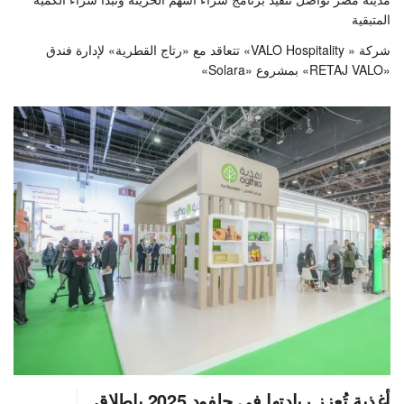
المتبقية
شركة « VALO Hospitality» تتعاقد مع «رتاج القطرية» لإدارة فندق
«RETAJ VALO» بمشروع «Solara»
أغذية تُعزز ريادتها في جلفود 2025 بإطلاق