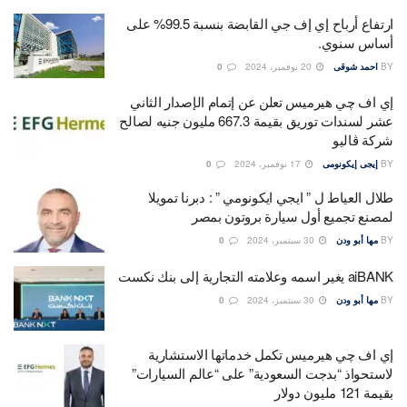
ارتفاع أرباح إي إف جي القابضة بنسبة 99.5% على
أساس سنوي.
BY
احمد شوقى
20 نوفمبر، 2024
0
إي اف چي هيرميس تعلن عن إتمام الإصدار الثاني
عشر لسندات توريق بقيمة 667.3 مليون جنيه لصالح
شركة ڤاليو
BY
إيجى إيكونومى
17 نوفمبر، 2024
0
طلال العياط ل ” ايجي ايكونومي ” : دبرنا تمويلا
لمصنع تجميع أول سيارة بروتون بمصر
BY
مها أبو ودن
30 سبتمبر، 2024
0
aiBANK يغير اسمه وعلامته التجارية إلى بنك نكست
BY
مها أبو ودن
30 سبتمبر، 2024
0
إي اف چي هيرميس تكمل خدماتها الاستشارية
لاستحواذ “بدجت السعودية” على “عالم السيارات”
بقيمة 121 مليون دولار