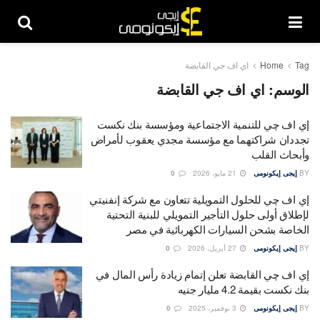
Tag
Home
اي اف جي القابضة
الوسم:
اي اف جي القابضة
إي اف چي للتنمية الاجتماعية ومؤسسة بنك نكست
تجددان شراكتهما مع مؤسسة مجدي يعقوب لأمراض
وأبحاث القلب
BY
إيجى إيكونومى
21 مايو، 2026
0
إي اف چي للحلول التمويلية تتعاون مع شركة إنفنيتي
لإطلاق أولى حلول التأجير التمويلي للبنية التحتية
الخاصة بشحن السيارات الكهربائية في مصر
BY
إيجى إيكونومى
27 أبريل، 2026
0
إي اف چي القابضة تعلن إتمام زيادة رأس المال في
بنك نكست بقيمة 4.2 مليار جنيه
BY
إيجى إيكونومى
3 نوفمبر، 2025
0