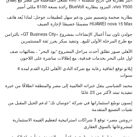
vivo Y500، المزود ببطارية BlueVolt رائدة بسعة 8100 مللي أمبير
بطارية ضخمة وتصميم متين ودعم سهل لتطبيقات جوجل: لماذا يُعد هاتف
HUAWEI nova 15 Max مصممًا خصيصًا لإجازة الصيف
جولدن تاون تبدأ أعمال الإنشاءات بمشروع «GT Business City» بالتزامن
مع طرح المرحلة الأولى للبيع.. وتنفيذ مبكر يعزز ثقة المستثمرين
الأهلي صبور تطلق أحدث مراحل المشروع “يود البحر” ، بشاليهات صف
اول على البحر بخدمات فندقية، مع إطلالات مباشرة على اللاجون
إيلانو توقع اتفاقية رعاية مع شركة النادي الأهلي لكرة القدم لمدة 4
سنوات
محمد الشباسي ينقل خبراته العالمية إلى مصر والمنطقة انطلاقًا من خبرة
تنفيذية تمتد لأكثر من 23 عامًا
إبسون توسّع استثماراتها في شركة “جوسان تك” لدعم الجيل المقبل من
تقنيات التصنيع المتقدمة
«روشن مصر» توقع 3 شراكات استراتيجية لتعظيم القيمة الاستثمارية
لمشروعاتها بالسوق العقاري
مدينة مصر تواصل تنفيذ برنامج شراء أسهم الخزينة وتبدأ شراء الكمية