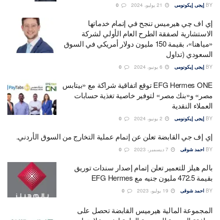
BY
إيجى إيكونومى
21 يوليو، 2024
0
إي اف چي هيرميس تنجح في إتمام خدماتها
الاستشارية لصفقة الطرح العام الأولي لشركة
«مياهنا»، بقيمة 150 مليون دولار أمريكي في السوق
السعودي (تداول
BY
إيجى إيكونومى
6 يونيو، 2024
0
EFG Hermes ONE توقع اتفاقية شراكة مع «بيتابس
مصر» و«بنك مصر» لتوفير خاصية تغذية حسابات
العملاء النقدية
BY
إيجى إيكونومى
2 يونيو، 2024
0
إي إف جي القابضة تعلن عن إتمام عملية التخارج من السوق الأردني.
BY
احمد شوقى
7 ديسمبر، 2023
0
بالم هيلز للتعمير تعلن إتمام إصدار سندات توريق
بقيمة 472.5 مليون جنيه مع EFG Hermes
BY
احمد شوقى
19 يوليو، 2023
0
المجموعة المالية هيرميس القابضة تحصل على