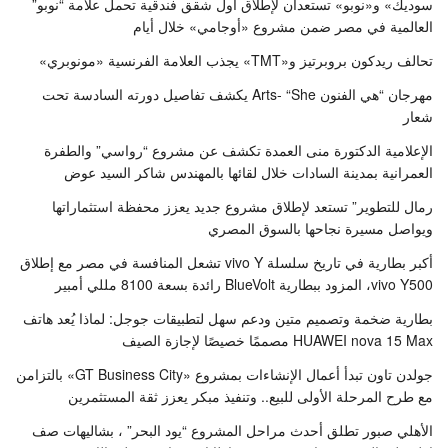
سوديك» و«نوبو» تستعدان لإطلاق أول شقق فندقية تحمل علامة “نوبو”
العالمية في مصر ضمن مشروع «أوجامي» خلال أيام
تحالف ريدكون بروبرتيز و«TMT» يجذب العلامة الفرنسية «مونوبري»
مهرجان “هي الفنون Arts- “She يكشف تفاصيل دورته السادسة تحت
شعار
الإعلامية الدكتورة منى العمدة تكشف عن مشروع “رواسي” والطفرة
العمرانية بمدينة السادات خلال لقائها بالمهندس شاكر السيد عوض
رمال للتطوير” تستعد لإطلاق مشروع جديد يعزز محفظة استثماراتها
ويواصل مسيرة نجاحها بالسوق المصري
أكبر بطارية في تاريخ سلسلة vivo Y تشعل المنافسة في مصر مع إطلاق
vivo Y500، المزود ببطارية BlueVolt رائدة بسعة 8100 مللي أمبير
بطارية ضخمة وتصميم متين ودعم سهل لتطبيقات جوجل: لماذا يُعد هاتف
HUAWEI nova 15 Max مصممًا خصيصًا لإجازة الصيف
جولدن تاون تبدأ أعمال الإنشاءات بمشروع «GT Business City» بالتزامن
مع طرح المرحلة الأولى للبيع.. وتنفيذ مبكر يعزز ثقة المستثمرين
الأهلي صبور تطلق أحدث مراحل المشروع “يود البحر” ، بشاليهات صف