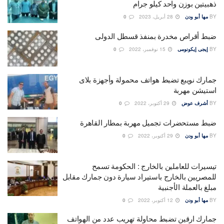
ذهبيتين بوزن واحد كيلو جرام
BY
مها أبو ودن
28 أبريل، 2023
0
ضبط أقراص مخدرة بمنفذ قسطل الدولى
BY
إيجى إيكونومى
15 نوفمبر، 2022
0
جمارك نويبع تضبط هواتف محمولة وأجهزة بلاى
استيشن مهربة
BY
أشرف عوض
29 أكتوبر، 2022
0
ضبط مستحضرات تجميل مهربة بمطار القاهرة
BY
مها أبو ودن
29 أكتوبر، 2022
0
تيسيرات للعاملين بالخارج : الحكومة تسمح
للمصريين بالخارج باستيراد سيارة دون جمارك مقابل
مبلغ بالعملة الأجنبية
BY
مها أبو ودن
12 أكتوبر، 2022
0
جمارك ارقين تضبط محاولة تهريب عدد من الهواتف