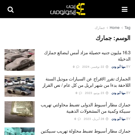
Tag
Home
جمارك
الوسم:
جمارك
16.3 مليون جنيه حصيلة مزاد أمس لبضائع جمارك
الدخيلة
BY
مها أبو ودن
22 نوفمبر، 2024
0
الجمارك تقرر الافراج عن السيارات موديل السنة
اللاحقة بدءا من شهر ابريل من كل عام / نص القرار
BY
مها أبو ودن
23 يونيو، 2023
0
جمارك مطار أسيوط الدولى تضبط محاولتي تهريب
سبيكة وكمية من المشغولات الذهبية
BY
مها أبو ودن
28 أبريل، 2023
0
جمارك مطار أسيوط تضبط محاولة تهريب سبيكتين