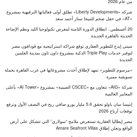
من عام 2026
شركة «Liberty Developments» تطلق أولى فعالياتها الترفيهية بمشروع
«AT» في حفل ضخم للميجا ستار أحمد سعد
20 أغسطس.. انطلاق الدورة الثامنة لمعرض تكنولوجيا الليد ونظم الإضاءة
الحديثة بالقاهرة الجديدة
سيتي إيدج للتطوير العقاري توقع شراكة استراتيجية مع ڤودافون مصر
لتوفير خدمات Triple Play الذكية بمشروع داون تاون بمدينة العلمين
الجديدة
«مرسوم للتطوير» تمهد لإطلاق أحدث مشروعاتها في غرب القاهرة بحملة
تسويقية مميزة
شركة «AIG» تتعاون مع «CSCEC الصينية» بمشروع «AI Tower» بأعلى
المعايير العالمية
إنتيسا سان باولو تحقق 5.6 مليار يورو صافي ربح في النصف الأول وترفع
توقعات أرباح 2026
مصر إيطاليا العقارية تستعرض ملامح “سولاري” التي تتشكل على أرض
الواقع وتعلن إطلاق Amare Seafront Villas