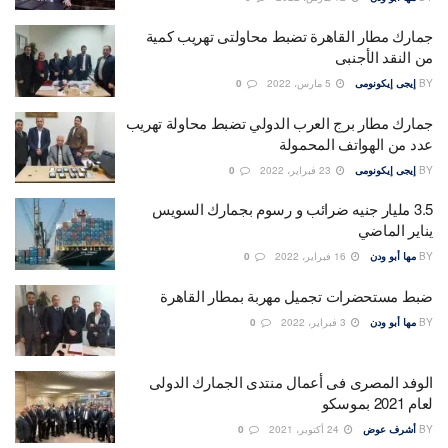
جمارك مطار القاهرة تضبط محاولتى تهريب كمية
من النقد الأجنبى
BY
إيجى إيكونومى
5 مارس، 2022
0
جمارك مطار برج العرب الدولي تضبط محاولة تهريب
عدد من الهواتف المحمولة
BY
إيجى إيكونومى
23 فبراير، 2022
0
3.5 مليار جنيه ضرائب و رسوم بجمارك السويس
يناير الماضي
BY
مها أبو ودن
16 فبراير، 2022
0
ضبط مستحضرات تجميل مهربة بمطار القاهرة
BY
مها أبو ودن
3 فبراير، 2022
0
الوفد المصرى فى أعمال منتدى الجمارك الدولى
لعام 2021 بموسكو
BY
أشرف عوض
24 أكتوبر، 2021
0