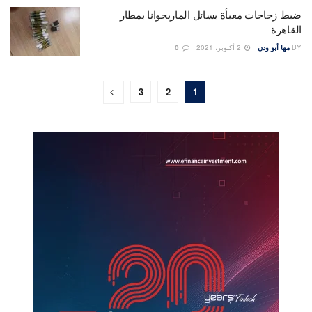
ضبط زجاجات معبأة بسائل الماريجوانا بمطار
القاهرة
BY
مها أبو ودن
2 أكتوبر، 2021
0
3
2
1