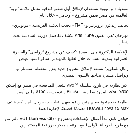
سوديك» و«نوبو» تستعدان لإطلاق أول شقق فندقية تحمل علامة “نوبو”
العالمية في مصر ضمن مشروع «أوجامي» خلال أيام
تحالف ريدكون بروبرتيز و«TMT» يجذب العلامة الفرنسية «مونوبري»
مهرجان “هي الفنون Arts- “She يكشف تفاصيل دورته السادسة تحت
شعار
الإعلامية الدكتورة منى العمدة تكشف عن مشروع “رواسي” والطفرة
العمرانية بمدينة السادات خلال لقائها بالمهندس شاكر السيد عوض
رمال للتطوير” تستعد لإطلاق مشروع جديد يعزز محفظة استثماراتها
ويواصل مسيرة نجاحها بالسوق المصري
أكبر بطارية في تاريخ سلسلة vivo Y تشعل المنافسة في مصر مع إطلاق
vivo Y500، المزود ببطارية BlueVolt رائدة بسعة 8100 مللي أمبير
بطارية ضخمة وتصميم متين ودعم سهل لتطبيقات جوجل: لماذا يُعد هاتف
HUAWEI nova 15 Max مصممًا خصيصًا لإجازة الصيف
جولدن تاون تبدأ أعمال الإنشاءات بمشروع «GT Business City» بالتزامن
مع طرح المرحلة الأولى للبيع.. وتنفيذ مبكر يعزز ثقة المستثمرين