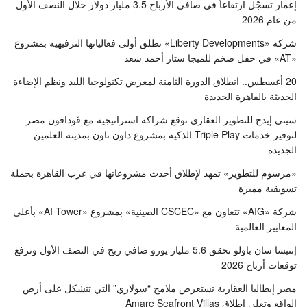
إعمار تسجّل ارتفاعاً في صافي الأرباح 3.5 مليار دولار خلال النصف الأول
من عام 2026
شركة «Liberty Developments» تطلق أولى فعالياتها الترفيهية بمشروع
«AT» في حفل ضخم للميجا ستار أحمد سعد
20 أغسطس.. انطلاق الدورة الثامنة لمعرض تكنولوجيا الليد ونظم الإضاءة
الحديثة بالقاهرة الجديدة
سيتي إيدج للتطوير العقاري توقع شراكة استراتيجية مع ڤودافون مصر
لتوفير خدمات Triple Play الذكية بمشروع داون تاون بمدينة العلمين
الجديدة
«مرسوم للتطوير» تمهد لإطلاق أحدث مشروعاتها في غرب القاهرة بحملة
تسويقية مميزة
شركة «AIG» تتعاون مع «CSCEC الصينية» بمشروع «AI Tower» بأعلى
المعايير العالمية
إنتيسا سان باولو تحقق 5.6 مليار يورو صافي ربح في النصف الأول وترفع
توقعات أرباح 2026
مصر إيطاليا العقارية تستعرض ملامح “سولاري” التي تتشكل على أرض
الواقع وتعلن إطلاق Amare Seafront Villas