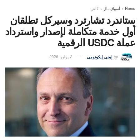
Home
أسواق مال
كاش
ستاندرد تشارترد وسيركل تطلقان
أول خدمة متكاملة لإصدار واسترداد
عملة USDC الرقمية
by
إيجى إيكونومى
2 يوليو، 2026