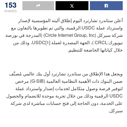
153
SHARES
أعلن ستاندرد تشارترد اليوم إطلاق آليته المؤسسية لإصدار
واسترداد عملة USDC الرقمية، والتي تم تطويرها بالتعاون مع
شركة سيركل (Circle Internet Group, Inc) (المدرجة في بورصة
نيويورك:CRCL )، الجهة المصدرة لعملة [1]USDC، وذلك من
خلال كياناتها الخاضعة للتنظيم.
ويجعل هذا الإطلاق من ستاندرد تشارترد أول بنك عالمي مُصنَّف
ضمن البنوك ذات الأهمية النظامية العالمية (G-SIB) مرخص
لتوفير فرصة وصول متكامل لخدمات إصدار واسترداد عملة
USDC الرقمية وذلك من خلال تجربة موحدة للانضمام والحصول
على الخدمة، دون الحاجة إلى فتح حسابات مباشرة لدى شركة
سيركل.