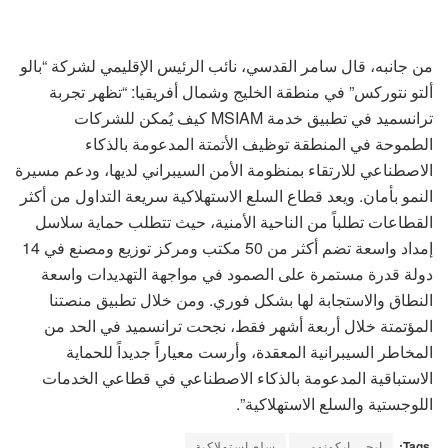
من جانبه، قال سامر القدسي، نائب الرئيس الإقليمي لشركة “بالو
ألتو نتوركس” في منطقة الخليج وشمال أفريقيا: “تظهر تجربة
ترانسميد في تطبيق خدمة MSIAM كيف يُمكن للشركات
الطموحة في المنطقة توظيف الأتمتة المدعومة بالذكاء
الاصطناعي للارتقاء بمنظومة الأمن السيبراني لديها، ودعم مسيرة
النمو بأمان. ويعد قطاع السلع الاستهلاكية سريعة التداول من أكثر
القطاعات تطلباً من الناحية الأمنية، حيث تتطلب حماية سلاسل
إمداد واسعة تضم أكثر من 50 مكتب ومركز توزيع ومصنع في 14
دولة قدرة مستمرة على الصمود في مواجهة التهديدات واسعة
النطاق والاستجابة لها بشكل فوري. ومن خلال تطبيق منصتنا
المؤتمتة خلال أربعة أشهر فقط، نجحت ترانسميد في الحد من
المخاطر السيبرانية المعقدة، وأرست معياراً جديداً للحماية
الاستباقية المدعومة بالذكاء الاصطناعي في قطاعي الخدمات
اللوجستية والسلع الاستهلاكية”.
Tags:
ايجي ايكونومي
سلع استهلاكية