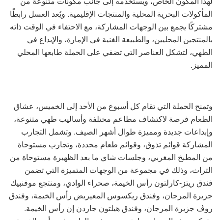
لهذا المكون الخاص، ويستخدمه إلى جانب مكونات متنوعة من
المأكولات البحرية المحلية والمنتجات الإقليمية. ويُعد العسل رابطًا
مشتركًا يجمع بين الوجهات المشاركة، مع الاحتفاء في الوقت ذاته
بالمنتجين المحليين، والطبيعة الغنية في الإمارة، والإبداع في
الطهي، لتشكل العناصر التي تضفي على الحملة طابعها المحلي
المميز.
وتمنح الحملة التي تقام كل أسبوع من الأحد إلى الخميس، عشاق
الطعام فرصة لاكتشاف مطاعم مختلفة وأساليب طهي متنوعة،
وإبداعات جديدة ومميزة طوال أشهر الصيف. وتشمل التجارب
المشاركة قوائم تذوق، وقوائم طعام محددة، وتجارب مستوحاة
من المطبخ المغربي، وجلسات شاي ما بعد الظهيرة مستوحاة من
التراث، وذلك في مجموعة من الوجهات المتميزة التي تضمن
فندق ريتز-كارلتون رأس الخيمة، صحراء الوادي، ومنتجع موفنبيك
جزيرة المرجان، وفندق ريكسوس المعيريض رأس الخيمة، وفندق
روڤ جزيرة المرجان، وفندق هيلتون جاردن إن رأس الخيمة.