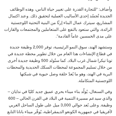
وأضاف: “للتجارة القدرة على تغيير حياة الناس، وهذه الوظائف
الجديدة تُجسّد إحدى الأساليب العملية لتحقيق ذلك. وعند اكتمال
المشاريع، سيترك عمال البناء إرثًا من البنية التحتية اللوجستية
الرائدة، والتي ستعود بالنفع على المتعاملين والمجتمعات والقارات
على مدى الخمسين عاماً القادمة”.
وستشهد الهند، سوق النمو الرئيسية، توفر 2,000 وظيفة جديدة
في قطاع الإنشاءات هذا العام من خلال تطوير محطة جديدة في
تونا تيكرا شمال غرب البلاد. كما ستُولد 500 وظيفة جديدة أخرى
من خلال تسليم المجموعة لمحطات السكك الحديدية والمحطات
البرية في الهند، وهو ما يُعدّ حلقة وصل حيوية في شبكتها
اللوجستية المتكاملة.
وفي السنغال، يُولّد بناء ميناء بحري عميق جديد كليًا في ندايان –
والذي سيدعم مسيرة التنمية في البلاد في القرن الحالي – 600
وظيفة. وعلى بُعد حوالي 3,000 ميل على طول الساحل الغربي
لأفريقيا في جمهورية الكونغو الديمقراطية، يُوفّر ميناء بانانا التابع