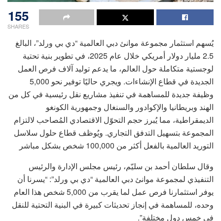
155
SHARES
يُسهم استثمار مجموعة موانئ دبي العالمية “دي بي ورلد”، البالغ
2.5 مليار دولار أمريكي خلال عام 2025، في تطوير بنية تحتية
لوجستية متكاملة حول العالم، ما يدعم توليد آلاف فرص العمل
الجديدة في قطاع الإنشاءات. ويجري حاليًا توفير نحو 5,000
وظيفة جديدة للمساهمة في تنفيذ مشاريع نقل رئيسية في كل من
الهند وبريطانيا والإكوادور والسنغال وجمهورية الكونغو
الديمقراطية، مما يُبرز حجم التحوّل الاقتصادي المُصاحب لالتزام
المجموعة بتسهيل التدفق التجاري. ويُوظف قطاع حلول سلاسل
التوريد العالمية بالفعل أكثر من 100,000 شخص بشكل مباشر
وقال سلطان أحمد بن سليّم، رئيس مجلس الإدارة والرئيس
التنفيذي لمجموعة موانئ دبي العالمية “دي بي ورلد”: “يسرنا أن
يوفر استثمارنا فرص عمل لما يقرب من 5,000 شخص هذا العام
وحده، للمساهمة في إنجاز تحديثات كبيرة في البنية التحتية للنقل
في خمس دول مختلفة”.