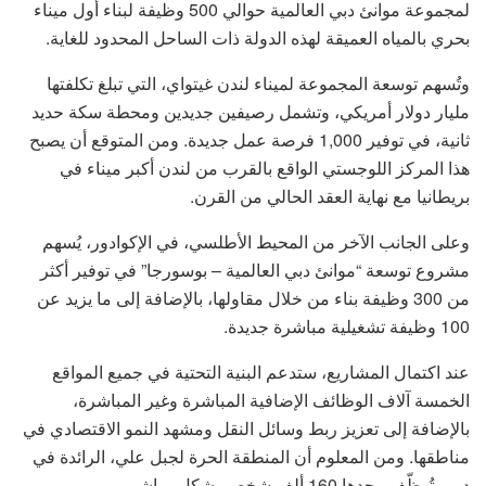
لمجموعة موانئ دبي العالمية حوالي 500 وظيفة لبناء أول ميناء
بحري بالمياه العميقة لهذه الدولة ذات الساحل المحدود للغاية.
وتُسهم توسعة المجموعة لميناء لندن غيتواي، التي تبلغ تكلفتها
مليار دولار أمريكي، وتشمل رصيفين جديدين ومحطة سكة حديد
ثانية، في توفير 1,000 فرصة عمل جديدة. ومن المتوقع أن يصبح
هذا المركز اللوجستي الواقع بالقرب من لندن أكبر ميناء في
بريطانيا مع نهاية العقد الحالي من القرن.
وعلى الجانب الآخر من المحيط الأطلسي، في الإكوادور، يُسهم
مشروع توسعة “موانئ دبي العالمية – بوسورجا” في توفير أكثر
من 300 وظيفة بناء من خلال مقاولها، بالإضافة إلى ما يزيد عن
100 وظيفة تشغيلية مباشرة جديدة.
عند اكتمال المشاريع، ستدعم البنية التحتية في جميع المواقع
الخمسة آلاف الوظائف الإضافية المباشرة وغير المباشرة،
بالإضافة إلى تعزيز ربط وسائل النقل ومشهد النمو الاقتصادي في
مناطقها. ومن المعلوم أن المنطقة الحرة لجبل علي، الرائدة في
دبي، تُوظّف وحدها 160 ألف شخص بشكل مباشر.