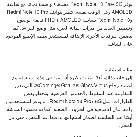
يوفر Redmi Note 13 Pro+ 5G مشاهدة واضحة تمامًا مع شاشة
AMOLED وفي الوقت نفسه، تتميز هواتف Redmi Note 13 Pro
وRedmi Note 13 بشاشة FHD + AMOLED فائقة الوضوح .
وتتضمن العديد من ميزات حماية العين، مثل وضع القراءة. كما
تتضمن الترقيات الأخرى الإضافة لمستشعر بصمة الإصبع الموجود
على الشاشة
متانة استثنائية
إلى جانب ذلك، تُعدّ المتانة ركيزة أساسية في هذه السلسلة مع
اعتماد زجاج Corning® Gorilla® Glass Victus®، التي تعزز
المقاومة عند السقوط والخدوش العرضية. وتخطو بعض
الطرازات، مثل Redmi Note 13 Pro+ 5G، ما يوفر للمستخدمين
راحة البال الإضافية في الظروف الصعبة، كما تم تحسين الشاشة
أيضًا عبر السلسلة لضمان استجابتها ودقتها عند اللمس، حتى في
المطر.