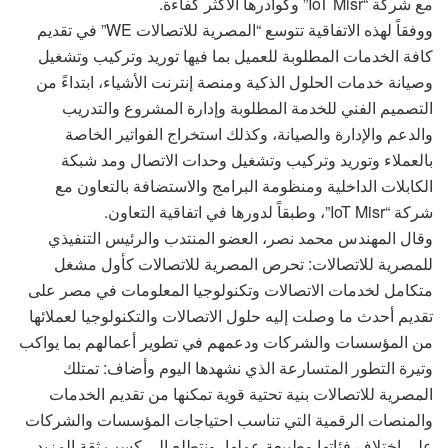
مع شركة “IoT Misr” وكوادرها الأكثر كفاءة.
ووفقاً لهذه الاتفاقية تتوسع “المصرية للاتصالات WE” في تقديم
كافة الخدمات المطلوبة للعميل بما فيها توريد وتركيب وتشغيل
وصيانة خدمات الحلول الذكية ومنصة إنترنت الأشياء، ابتداءً من
التصميم الفني للخدمة المطلوبة وإدارة المشروع والتدريب
والدعم والإدارة والصيانة، وكذلك استخراج الفواتير الخاصة
بالعملاء وتوريد وتركيب وتشغيل وحدات الاتصال ومد شبكة
الكابلات الداخلية ومنظومة البرامج والاستضافة بالتعاون مع
شركة “IoT Misr”، وطبقاً لدورها في اتفاقية التعاون.
وقال المهندس محمد نصر، العضو المنتدب والرئيس التنفيذي
للمصرية للاتصالات: تحرص المصرية للاتصالات كأول مشغل
متكامل لخدمات الاتصالات وتكنولوجيا المعلومات في مصر على
تقديم أحدث ما وصلت إليه حلول الاتصالات والتكنولوجيا لعملائها
من المؤسسات والشركات ودعمهم في تطوير أعمالهم بما يواكب
وتيرة التطور المتسارعة الذي نشهدها اليوم وأضاف: تمتلك
المصرية للاتصالات بنية تحتية قوية تمكنها من تقديم الخدمات
والمنصات الرقمية التي تناسب احتياجات المؤسسات والشركات
على اختلاف فئاتها وطبيعة عملها، ونتطلع إلى كسب ثقة المزيد