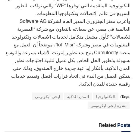
التكنولوجية المتقدمة التي توفرها “WE” والتي تواكب التطور
السريع في عالم الاتصالات وتكنولوجيا المعلومات.
وأعرب معتز الجنزوري المدير العام لشركة Software AG
العالمية في مصر، عن سعادته بالتعاون مع شركة “المصرية
للاتصالات” كأول مشغل متكامل لخدمات الاتصالات وتكنولوجيا
المعلومات في مصر وشركة “IoT Misr”، موضحاً أن العمل مع
منصة Cumulocity يتيح بدء تطوير إنترنت الأشياء بسرعة والتوسع
بسهولة وتطوير الحل الخاص بكل عميل لتلبية احتياجات تطور
المدن الذكية، بأفكار إبداعية جديدة خارج الصندوق، وذلك حتى
يتمكن العميل من البدء في اتخاذ قرارات أفضل وتقديم خدمات
رقمية جديدة للمدن الذكية.
Tags:
التكنولوجيا
المدن الذكية
ايجي ايكونومي
نشرة ايجي ايكونومي
Related
Posts