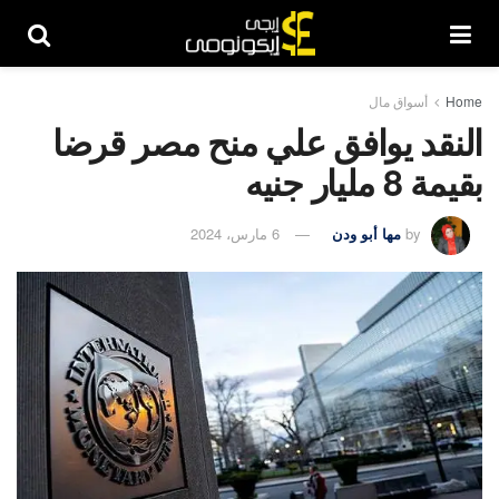
Home
أسواق مال
النقد يوافق علي منح مصر قرضا
بقيمة 8 مليار جنيه
by
مها أبو ودن
6 مارس، 2024