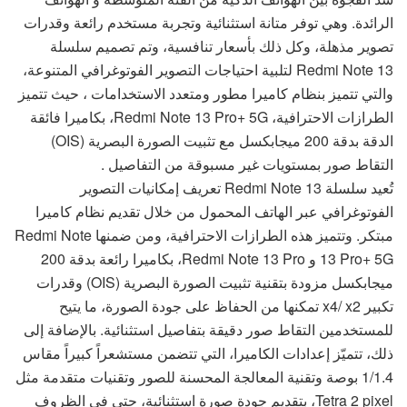
الرائدة. وهي توفر متانة استثنائية وتجربة مستخدم رائعة وقدرات
تصوير مذهلة، وكل ذلك بأسعار تنافسية، وتم تصميم سلسلة
Redmi Note 13 لتلبية احتياجات التصوير الفوتوغرافي المتنوعة،
والتي تتميز بنظام كاميرا مطور ومتعدد الاستخدامات ، حيث تتميز
الطرازات الاحترافية، Redmi Note 13 Pro+ 5G، بكاميرا فائقة
الدقة بدقة 200 ميجابكسل مع تثبيت الصورة البصرية (OIS)
التقاط صور بمستويات غير مسبوقة من التفاصيل .
تُعيد سلسلة Redmi Note 13 تعريف إمكانيات التصوير
الفوتوغرافي عبر الهاتف المحمول من خلال تقديم نظام كاميرا
مبتكر. وتتميز هذه الطرازات الاحترافية، ومن ضمنها Redmi Note
13 Pro+ 5G و Redmi Note 13 Pro، بكاميرا رائعة بدقة 200
ميجابكسل مزودة بتقنية تثبيت الصورة البصرية (OIS) وقدرات
تكبير x4/ x2 تمكنها من الحفاظ على جودة الصورة، ما يتيح
للمستخدمين التقاط صور دقيقة بتفاصيل استثنائية. بالإضافة إلى
ذلك، تتميّز إعدادات الكاميرا، التي تتضمن مستشعراً كبيراً مقاس
1/1.4 بوصة وتقنية المعالجة المحسنة للصور وتقنيات متقدمة مثل
Tetra 2 pixel، بتقديم جودة صورة استثنائية، حتى في الظروف