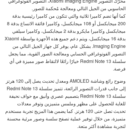
محرّك التصوير Xiaomi Imaging Engine، التصوير الفوتوغرافي
الحاسوبي من الجيل التالي ومعالجة مُحكمة للصور.
كما أنها تضم كاميرا ثلاثية والتي تتكون من كاميرا رئيسية بدقة
200 ميجابكسل أو 108 ميجابكسل، وكاميرا فائقة الاتساع بدقة 8
ميجابكسل وكاميرا مايكرو بدقة 2 ميجابكسل، وكاميرا سيلفي
بدقة 16 ميجابكسل، ويتم دعم جميع هذه الأجهزة بواسطة Xiaomi
Imaging Engine. بشكل عام، يوفر كل جهاز الجيل التالي من
التصوير الفوتوغرافي الحسابي ومعالجة الصور القوية، مما يجعل
سلسلة Redmi Note 13 خيارًا رائعًا لالتقاط صور مميزة في أي
فرصة.
وضوح رائع وشاشة AMOLED ومعدل تحديث يصل إلى 120 هرتز
إلى جانب قدرات التصوير الرائعة، تتميز سلسلة Redmi Note 13
سلسلة Redmi Note 13 بتصميم عصري وأنيق مع حواف نحيفة
للغاية للحصول على مظهر وملمس متميزين وتوفر معدلات
تحديث تصل حتى 120 هرتز. كما يضمن هذا المزيج تجربة مستخدم
متميزة، من خلال توفير عملية تصفح سلسة وصور مرئية محسنة
لتجربة مشاهدة أكثر متعة.