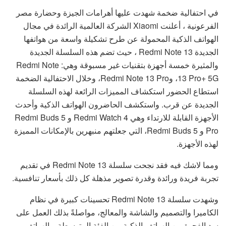
في احتفالية ضخمة شهدت عليها أهرامات الجيزة وحضارة مصر
الفرعونية ، أعلنت Xiaomi الشركة العالمية الرائدة في مجال
الهواتف الذكية المحمولة عن طرح تشكيلة واسعة من هواتفها
الجديدة Redmi Note 13 ، حيث تضم هذه السلسلة الجديدة
والمثيرة خمسة أجهزة بتقنيات غير مسبوقة وهي: Redmi Note
13 Pro+ 5G، وRedmi Note 13 Pro، وخلال الاحتفالية الضخمة
استطاع الحضور استكشاف المميزات الرائعة لهذه السلسلة
الجديدة عن قرب. واستكشف الحاضرون الهواتف الذكية وأحدث
الأجهزة القابلة للارتداء وهي Redmi Watch 4 و Redmi Buds 5
Pro و Redmi Buds 5، التي جعلتهم منبهرين بالإمكانات المميزة
لهذه الأجهزة.
ومما لاشك فيه فقد نجحت سلسلة Redmi Note 13 في تقديم
تجربة فريدة ورائدة وقدرة تصوير مذهلة كل ذلك بأسعار تنافسية.
وشهدت سلسلة Redmi Note 13 تحسينات كبيرة في نظام
الكاميرا والتصميم والشاشة والمعالج، مواصلةً بذلك العمل على
سد الفجوة بين الهواتف الذكية من الفئة المتوسطة و الهواتف