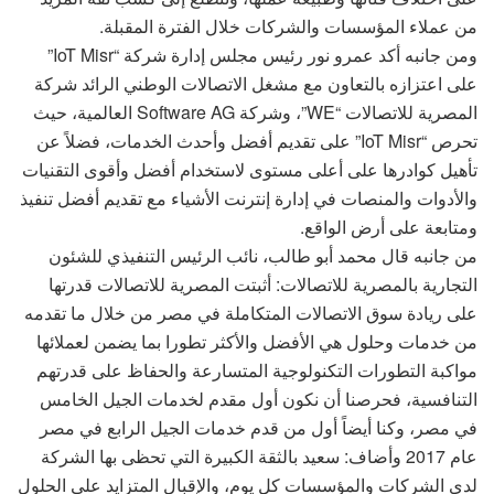
من عملاء المؤسسات والشركات خلال الفترة المقبلة.
ومن جانبه أكد عمرو نور رئيس مجلس إدارة شركة “IoT Misr”
على اعتزازه بالتعاون مع مشغل الاتصالات الوطني الرائد شركة
المصرية للاتصالات “WE”، وشركة Software AG العالمية، حيث
تحرص “IoT Misr” على تقديم أفضل وأحدث الخدمات، فضلاً عن
تأهيل كوادرها على أعلى مستوى لاستخدام أفضل وأقوى التقنيات
والأدوات والمنصات في إدارة إنترنت الأشياء مع تقديم أفضل تنفيذ
ومتابعة على أرض الواقع.
من جانبه قال محمد أبو طالب، نائب الرئيس التنفيذي للشئون
التجارية بالمصرية للاتصالات: أثبتت المصرية للاتصالات قدرتها
على ريادة سوق الاتصالات المتكاملة في مصر من خلال ما تقدمه
من خدمات وحلول هي الأفضل والأكثر تطورا بما يضمن لعملائها
مواكبة التطورات التكنولوجية المتسارعة والحفاظ على قدرتهم
التنافسية، فحرصنا أن نكون أول مقدم لخدمات الجيل الخامس
في مصر، وكنا أيضاً أول من قدم خدمات الجيل الرابع في مصر
عام 2017 وأضاف: سعيد بالثقة الكبيرة التي تحظى بها الشركة
لدى الشركات والمؤسسات كل يوم، والإقبال المتزايد على الحلول