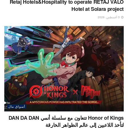
Retaj Hotels&Hospitality to operate RETAJ VALO
Hotel at Solara project
3 أغسطس، 2026
أسواق مال
Honor of Kings تتعاون مع سلسلة أنمي DAN DA DAN
لتأخذ اللاعبين إلى عالم الظواهر الخارقة