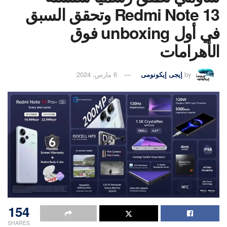
Redmi Note 13 وتحقق السبق
في أول unboxing فوق
الأهرامات
by
إيجى إيكونومى
6 مارس، 2024
154
SHARES