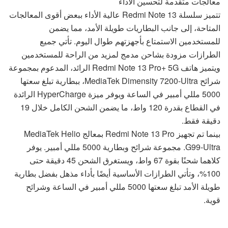
معالجات متقدمة لتحسين الأداء
تتميز سلسلة Redmi Note 13 عالية الأداء ببعض أقوى المعالجات
المتاحة، إلى جانب البطاريات طويلة الأمد، مما يضمن
للمستخدمين الاستمتاع بأجهزتهم طوال اليوم. تأتي جميع
الطرازات مزودة بشاحن مدمج لمزيد من الراحة للمستخدمين
ويتميز هاتف Redmi Note 13 Pro+ 5G الرائد، المدعوم بمجموعة
شرائح MediaTek Dimensity 7200-Ultra، ببطارية تبلغ سعتها
5000 مللي أمبير في الساعة ويوفر ميزة HyperCharge الرائدة
في القطاع بقدرة 120 واط، ما يضمن الشحن الكامل خلال 19
دقيقة فقط.
بينما تم تجهيز Redmi Note 13 Pro بمعالج MediaTek Helio
G99-Ultra. مجموعة شرائح وبطارية 5000 مللي أمبير. يوفر
كلاهما شحنًا بقوة 67 واط، ويستغرق الشحن 45 دقيقة حتى
100%، وتأتي الطرازات الأساسية أيضًا بأداء مذهل بفضل بطارية
طويلة الأمد تبلغ سعتها 5000 مللي أمبير في الساعة وشرائح
قوية.