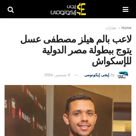
Home
عقارات
لاعب بالم هيلز مصطفى عسل
يتوج ببطولة مصر الدولية
للإسكواش
by
إيجى إيكونومى
6 سبتمبر، 2024