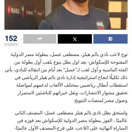
152
SHARES
توج لاعب نادي بالم هيلز، مصطفى عسل، ببطولة مصر الدولية
المفتوحة للإسكواش- يعد اول بطل يتوج بلقب أول بطولة من
الفئة الماسية و أول لقب لـ”عسل” بعد أيام من انتقاله للنادي، يأتي
ذلك تكليلًا لنجاح استراتيجية إدارة نادي بالم هيلز الرياضي في
استقطاب أبطال رياضيين بمختلف الألعاب لدعمهم لمواصلة
تحقيق مشوار الانتصارات، ونقل خبراتهم للناشئين لاستمرار
وصول مصر لمنصات التتويج.
واستحق بطل نادي بالم هيلز مصطفى عسل- المصنف الثاني
عالميًا ، الفوز ببطولة مصر الدولية للإسكواش بعد فوزه في
المباراة النهائية على اللاعب علي فرج-المصنف الأول عالميًا-