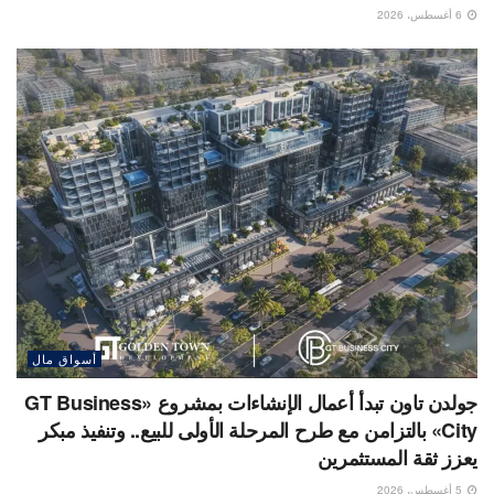
6 أغسطس، 2026
أسواق مال
جولدن تاون تبدأ أعمال الإنشاءات بمشروع «GT Business
City» بالتزامن مع طرح المرحلة الأولى للبيع.. وتنفيذ مبكر
يعزز ثقة المستثمرين
5 أغسطس، 2026