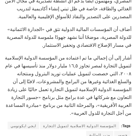
المصري، ومهتمون أيضًا بدعم أي أنشطة تصديرية في مجال الأمن
الغذائي والطاقة، خاصة في ظل تبني إنشاء أكاديمية لتدريب
المصدرين على التصدير والنفاذ للأسواق الإقليمية والعالمية.
أضاف أن المؤسسات المالية الدولية تثق في «الجدارة الائتمانية»
للدولة المصرية، موضحًا أننا نشهد جهودًا ملموسة للدولة المصرية
في مسار الإصلاح الاقتصادي وتحفيز الاستثمار.
أشار إلى أن إجمالي ما تم اعتماده من المؤسسة الدولية الإسلامية
لتمويل التجارة لمصر تجاوز ١٦,٥ مليار دولار منذ تأسيسها في عام
٢٠٠٨، التي خصصت لتمويل عمليات توريد البترول ومنتجاته
والسلع الغذائية وغيرها من البرامج والمشروعات، لافتًا إلى أن
المؤسسة الدولية الإسلامية لتمويل التجارة تعمل حاليًا على زيادة
التعاون مع شركائها في عدة برامج مثل برنامج «جسور التجارة
العربية الأفريقية»، والمرحلة الثانية من برنامج «مبادرة المساعدة
من أجل التجارة للدول العربية».
Tags:
المؤسسة الدولية الاسلامية لتمويل التجارة
ايجي ايكونومي
جسور
وزير المالية