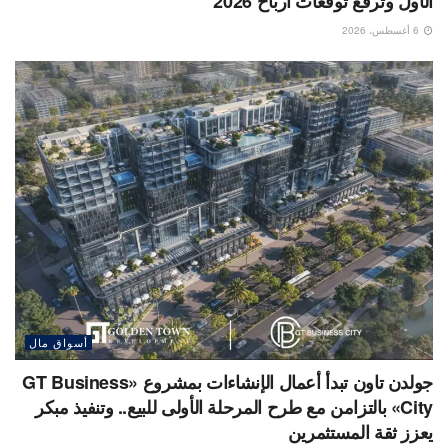
الأول وترفع توقعات أرباح 2026
6 أغسطس، 2026
أسواق مال
جولدن تاون تبدأ أعمال الإنشاءات بمشروع «GT Business
City» بالتزامن مع طرح المرحلة الأولى للبيع.. وتنفيذ مبكر
يعزز ثقة المستثمرين