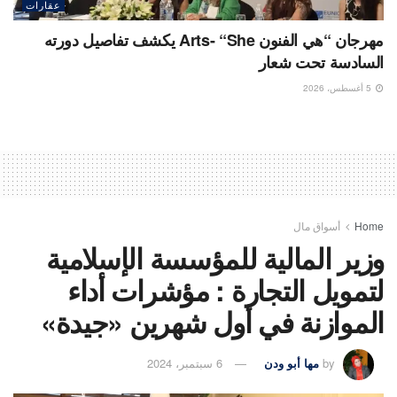
عقارات
مهرجان “هي الفنون Arts- “She يكشف تفاصيل دورته
السادسة تحت شعار
5 أغسطس، 2026
Home
أسواق مال
وزير المالية للمؤسسة الإسلامية
لتمويل التجارة : مؤشرات أداء
الموازنة في أول شهرين «جيدة»
by
مها أبو ودن
6 سبتمبر، 2024