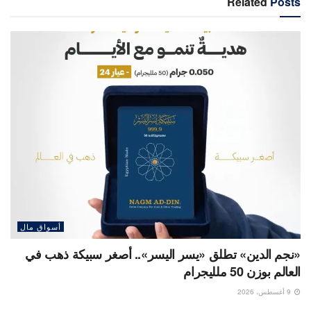
Related
Posts
أسواق مال
«نجم الدين» تطلق «يسر اليسر».. أصغر سبيكة ذهب في
العالم بوزن 50 ملليجرام
9 أغسطس، 2026