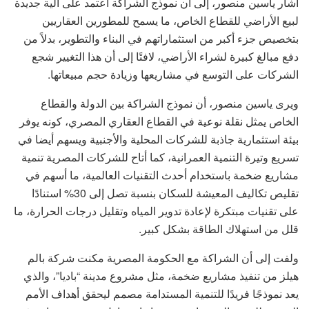
أشار ياسين منصور، إلى أن نموذج الشراكة اعتمد على آلية جديدة
لبيع الأراضي للقطاع الخاص، ما يسمح للمطورين العقاريين
بتخصيص جزء أكبر من استثماراتهم في البناء والتطوير، بدلاً من
دفع مبالغ كبيرة لشراء الأراضي، لافتًا إلى أن هذا التغيير شجع
الشركات على التوسع في مشاريعها وزيادة حجم مبيعاتها.
ويرى ياسين منصور، أن نموذج الشراكة بين الدولة والقطاع
الخاص يمثل نقلة نوعية في القطاع العقاري المصري، كونه يوفر
بيئة استثمارية جاذبة للشركات المحلية والأجنبية ويسهم أيضا في
تسريع وتيرة التنمية العمرانية، كما أتاح للشركات المصرية تنمية
مشاريع ضخمة باستخدام أحدث التقنيات العالمية، ما أسهم في
تقليص تكاليف المعيشة للسكان بنسبة تصل إلى 30% استنادًا
على تقنيات مبتكرة لإعادة تدوير المياه وتقليل درجات الحرارة، ما
قلل من استهلاك الطاقة بشكل كبير.
ولفت إلى أن الشراكة مع الحكومة المصرية مكنت شركة بالم
هيلز من تنفيذ مشاريع ضخمة، مثل مشروع مدينة “باديا”، والذي
يعد نموذجًا فريدًا للتنمية المستدامة مصمم ليحقق أهداف الأمم