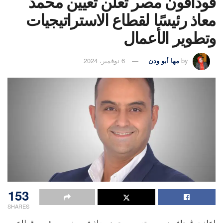
ڤودافون مصر تعلن تعيين محمد
معاذ رئيسًا لقطاع الاستراتيجيات
وتطوير الأعمال
by
مها أبو ودن
6 نوفمبر، 2024
153
SHARES
اعلنت ڤودافون مصر تعيين محمد معاذ في منصب رئيس قطاع