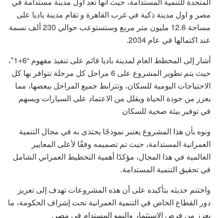
المتحدة للتنمية المستدامة، حيث انها تعد اول مدينة مستدامة في
مصر و اول مدينة ذكية في غرب القاهرة و تقام مدينة باديا على
مساحة 12.6 مليون متر مربع وستستوعب حوالي 230 ألف نسمة
عند اكتمالها في عام 2034.
أشار إلى المخطط العام لمدينة باديا قائم على تنفيذ مفهوم “6+1″،
حيث يتم تطوير المشروع على 6 مراحل كل مرحلة تتوافر بها كل
الاحتياجات اليومية للسكان، وتترابط جميع المراحل ببعضها، مما
يعزز من جودة الحياة ويقلل من الاعتماد على السيارات ويسهم
في توفير بيئة صحية للسكان
ونوه بأن هذا المشروع يعتبر نموذجًا يحتذى به في مجال التنمية
العمرانية المستدامة، حيث تم تصميمه وفقًا لأعلى المعايير
العالمية في هذا المجال، مؤكدًا أهمية التخطيط العمراني الشامل
في تحقيق التنمية المستدامة.
واختتم حديثه بتأكيده على أن هذه المشروعات تهدف إلى تعزيز
دور القطاع الخاص في التنمية العمرانية تحت إشراف الحكومة، ما
يعزز من فرص الاستثمار والنمو المستدام في مصر.