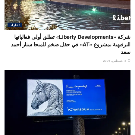
عقارات
شركة «Liberty Developments» تطلق أولى فعالياتها
الترفيهية بمشروع «AT» في حفل ضخم للميجا ستار أحمد
سعد
8 أغسطس، 2026