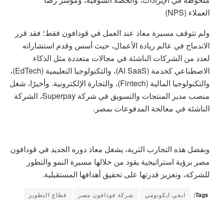
العملاء (NPS)
‎ولم تتوقف مسيرة معاذ عند العمل في ڤودافون فقط؛ فقد قرر
الاندماج في عالم ريادة الأعمال، حيث أسس وقدم استشاراته
لعدد من الشركات الناشئة في مجالات متعددة مثل الذكاء
الاصطناعي كخدمة (AI SaaS)، والتكنولوجيا التعليمية (EdTech)،
والتكنولوجيا المالية (Fintech)، والتجارة الإلكترونية. وأخيرًا، شغل
منصب مدير المنتجات والتسويق في شركة Superpay، الشركة
الناشئة في معالجة المدفوعات بمصر.
وبفضل هذه التجارب الثرية، يشغل معاذ دوره الجديد في ڤودافون
مصر برؤية استراتيجية يقود من خلالها مسيرة النمو والتطور
للشركة، وتعزيز قدرتها على تحقيق أهدافها المستقبلية.
Tags:
ايجي ايكونومي
شركة فودافون مصر
قطاع التطوير