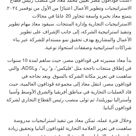
الاستراتيجيات وتطوير الأعمال اعتبارًا من الأول من نوفمبر ٢٠٢٤.
يتمتع معاذ بخبرة واسعة تتجاوز 20 عامًا في مجالات
الاستراتيجيات التجارية وإدارة المنتجات. سيقود معاذ مهام تطوير
وتنفيذ استراتيجية الشركة، إلى جانب الإشراف على تطوير
الأعمال والمشاريع بهدف تحقيق نمو مستدام للشركة عبر بناء
شراكات استراتيجية وصفقات استحواذ نوعية.
بدأ معاذ مسيرته في ڤودافون مصر، حيث ساهم لمدة 10 سنوات
في إطلاق منتجات ناجحة مثل “فليكس”، و” ريد”، وADSL، والتي
ساهمت في تعزيز مكانة الشركة بالسوق. وبعد نجاحه في
ڤودافون مصر، انتقل معاذ إلى مجموعة ڤودافون العالمية، حيث
قاد العمليات التجارية في مناطق أفريقيا والشرق الأوسط وآسيا
وأستراليا نيوزيلندا، ثم تولى منصب رئيس القطاع التجاري لشركة
ڤودافون ألبانيا.
‎وخلال فترة عمله، تمكن معاذ من تنفيذ استراتيجيات مدروسة
ساهمت في تعزيز العلامة التجارية لڤودافون ألبانيا وتحقيق زيادة
ملحوظة في الإيرادات، والحصة السوقية، ومؤشر رضا