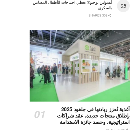
أنسولين توجيو® يغطي احتياجات الأطفال المصابين
بالسكري
352 SHARES
أغذية تُعزز ريادتها في جلفود 2025
بإطلاق منتجات جديدة، عقد شراكات
استراتيجية، وحصد جائزة الاستدامة
656 SHARES