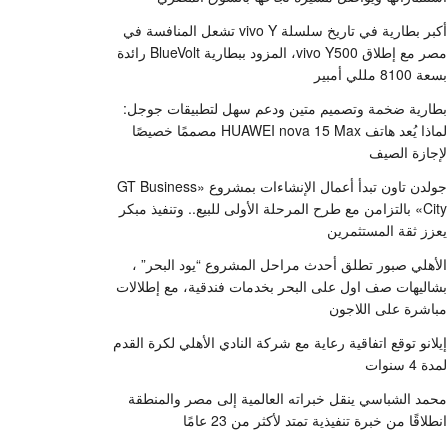
أكبر بطارية في تاريخ سلسلة vivo Y تشعل المنافسة في
مصر مع إطلاق vivo Y500، المزود ببطارية BlueVolt رائدة
بسعة 8100 مللي أمبير
بطارية ضخمة وتصميم متين ودعم سهل لتطبيقات جوجل:
لماذا يُعد هاتف HUAWEI nova 15 Max مصممًا خصيصًا
لإجازة الصيف
جولدن تاون تبدأ أعمال الإنشاءات بمشروع «GT Business
City» بالتزامن مع طرح المرحلة الأولى للبيع.. وتنفيذ مبكر
يعزز ثقة المستثمرين
الأهلي صبور تطلق أحدث مراحل المشروع “يود البحر” ،
بشاليهات صف اول على البحر بخدمات فندقية، مع إطلالات
مباشرة على اللاجون
إيلانو توقع اتفاقية رعاية مع شركة النادي الأهلي لكرة القدم
لمدة 4 سنوات
محمد الشباسي ينقل خبراته العالمية إلى مصر والمنطقة
انطلاقًا من خبرة تنفيذية تمتد لأكثر من 23 عامًا