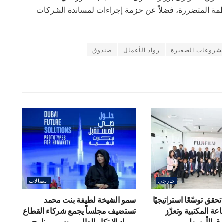
ظمة المتضررة، فضلاً عن حزمة إجراءات لمساندة الشركات
شروعات الصغيرة
رواد الأعمال
صندوق
خارجى
اتصالات
قق توسّعًا استراتيجيًا
سمو الشيخة لطيفة بنت محمد
ة المكتبية وتعزّز
تستضيف مجلساً يجمع شركاء القطاع
رق الأوسط
ورواد الابتكار العالمي ضمن برنامج