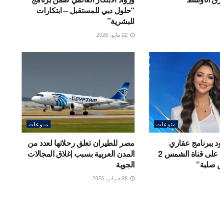
“حلول دبي للمستقبل – ابتكارات
للبشرية”
22 مايو، 2026
منوعات
منوعات
د ببرنامج عقاري
مصر للطيران تعلق رحلاتها لعدد من
اقتصادي جديد على قناة الشمس 2
المدن العربية بسبب إغلاق المجالات
 صلبة”
الجوية
28 فبراير، 2026