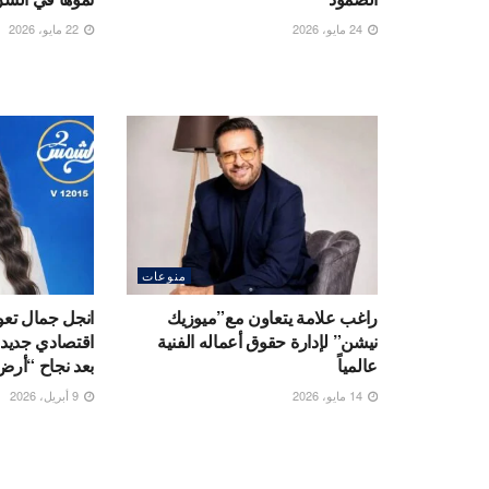
24 مايو، 2026
22 مايو، 2026
منوعات
راغب علامة يتعاون مع”ميوزيك
انجل جمال تعو
نيشن” لإدارة حقوق أعماله الفنية
عالمياً
بعد نجاح “أرض
14 مايو، 2026
9 أبريل، 2026