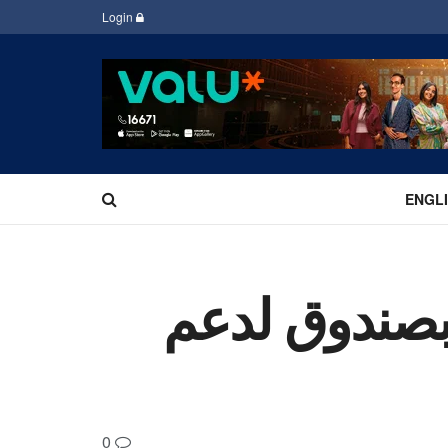
Login
ENGL
 بصندوق لدعم
0