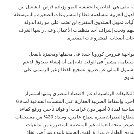
تبقى هي القاطرة الحقيقية للنمو وزيادة فرص التشغيل بين
لدول العربية لمساهمة قطاع المشروعات الصغيرة والمتوسطة
بنسبة 80%، مشيراً إلى أن آليات تمويل الصندوق المقترح لن تعتمد على موازنة الدولة
سهم وتحت إشراف أحد منظمات الأعمال وعلى رأسها الغرف
تياجات أصحاب المشروعات الصغيرة.
 مواجهة فيروس كورونا جيدة فى مجملها ومحفزة بالفعل
ستدامة، مشيراً فى الوقت ذاته إلى أن إنشاء صندوق لدعم
شمول المالي عن طريق تشجيع القطاع غير الرسمى علي
ندوق.
كليفات الرئاسية لدعم الاقتصاد المصري ومنها استمرار
العمل بالمشروعات المختلفة ذات الصلة بالنشاط السياحي، وإسقاط الضريبة العقارية على المنشآت الفندقية لمدة 6
أشهر، وإرجاء سداد كافة المستحقات على المنشآت السياحية لمدة 3 أشهر دون غرامات أو فوائد تأخير، ورفع كفاءة
البنية التحتية للمنشآت السياحية، وتوفير قرض مساند لقطاع الطيران بفترة سماح عامين، وسداد 30% من مستحقات
يه لكل مُصدر، وتخصيص منحة للعمالة غير المنتظمة المتضررة من تداعيات
 شهرياً لمدة 3 أشهر، وقيام صندوق الطوارئ بوزارة القوى العاملة بالبدء فوراً في اتخاذ