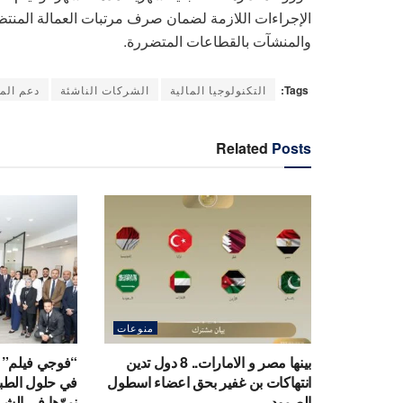
الإجراءات اللازمة لضمان صرف مرتبات العمالة المنت
والمنشآت بالقطاعات المتضررة.
Tags:
التكنولوجيا المالية
الشركات الناشئة
دعم الم
Related
Posts
منوعات
بينها مصر و الامارات.. 8 دول تدين
“فوجي فيلم” تح
انتهاكات بن غفير بحق اعضاء اسطول
في حلول الطباع
الصمود
نموّها في الش