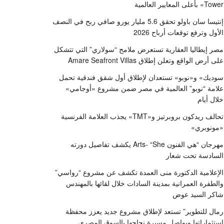
Tower» بأعلى المعايير العالمية
إنتيسا سان باولو تحقق 5.6 مليار يورو صافي ربح في النصف
الأول وترفع توقعات أرباح 2026
مصر إيطاليا العقارية تستعرض ملامح “سولاري” التي تتشكل
على أرض الواقع وتعلن إطلاق Amare Seafront Villas
سوديك» و«نوبو» تستعدان لإطلاق أول شقق فندقية تحمل
علامة “نوبو” العالمية في مصر ضمن مشروع «أوجامي»
خلال أيام
تحالف ريدكون بروبرتيز و«TMT» يجذب العلامة الفرنسية
«مونوبري»
مهرجان “هي الفنون Arts- “She يكشف تفاصيل دورته
السادسة تحت شعار
الإعلامية الدكتورة منى العمدة تكشف عن مشروع “رواسي”
والطفرة العمرانية بمدينة السادات خلال لقائها بالمهندس
شاكر السيد عوض
رمال للتطوير” تستعد لإطلاق مشروع جديد يعزز محفظة
استثماراتها ويواصل مسيرة نجاحها بالسوق المصري