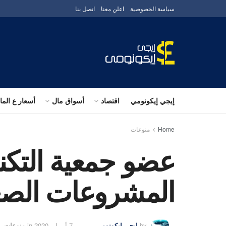
سياسة الخصوصية
اعلن معنا
اتصل بنا
إيجي إيكونومي
اقتصاد
أسواق مال
أسعار ع الم
Home
منوعات
عضو جمعية التكنو
المشروعات الصغ
by
إيجى إيكونومى
7 أبريل، 2020
in
منوعات