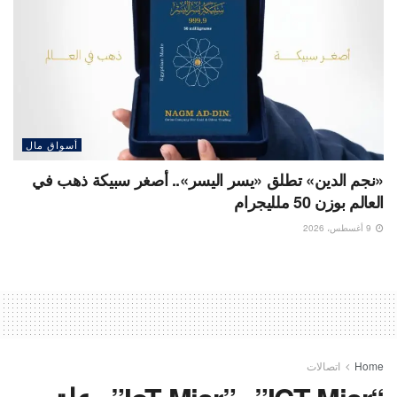
أسواق مال
«نجم الدين» تطلق «يسر اليسر».. أصغر سبيكة ذهب في
العالم بوزن 50 ملليجرام
9 أغسطس، 2026
Home
اتصالات