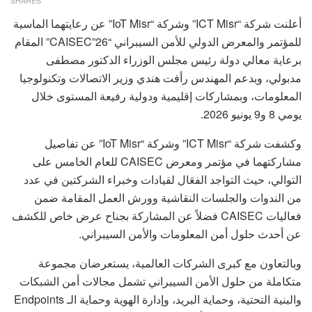
أعلنت شركة “ICT Misr” وشركة “IoT Misr” عن رعايتهما الماسية
للمؤتمر والمعرض الدولي للأمن السيبراني “CAISEC”26” المقام
برعاية معالي دولة رئيس مجلس الوزراء الدكتور مصطفى
مدبولي، وبدعم المهندس رأفت هندي وزير الاتصالات وتكنولوجيا
المعلومات، وبمشاركات إقليمية ودولية رفيعة المستوى خلال
يومي 8 و9 يونيو 2026.
وكشفت شركة “ICT Misr” وشركة “IoT Misr” عن تفاصيل
مشاركتهما في مؤتمر ومعرض CAISEC للعام الخامس على
التوالي، حيث التواجد الفعَال لقيادات وخبراء الشركتين في عدد
من الندوات والجلسات النقاشية وورش العمل المقامة ضمن
فعاليات CAISEC فضلاً عن المشاركة بجناح عرض خاص للكشف
عن أحدث حلول أمن المعلومات والأمن السيبراني.
وبالتعاون مع كبرى الشركات العالمية، يستعرضان مجموعة
متكاملة من حلول الأمن السيبراني تشمل مجالات أمن الشبكات
والبنية التحتية، وحماية البريد، وإدارة الهوية وحماية الـ Endpoints