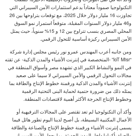
التكنولوجيا صموداً معتاداً بدعم استثمارات الأمن السيبراني التي
تجاوزت 16 مليار دولار خلال 2025، مع توقعات بتراوحها بين 26
و46 مليار دولار السنوات المقبلة، متوقعاً استمرار نمو السوق
المحلي المصري بنسب تتراوح بين 12 و 15% سنوياً، حيث يمثل
الأمن السيبراني ركيزة أساسية للتحول الرقمي.
ومن جانبه أعرب المهندس عمرو نور رئيس مجلس إدارة شركة
“IoT Misr” -المتخصصة في إنترنت الأشياء والمدن الذكية- عن ثقته
في النمو والنشاط الكبير الذي تشهده مصر وأسواق المنطقة في
مجالات التحول الرقمي والأمن السيبراني لا سيما على صعيد
إنترنت الأشياء والمدن الذكية ورقمنة خطوط الإنتاج والطاقة بما
يمثله ذلك من ضرورة حتمية لحماية البنى التحتية الرقمية
وخطوط الإنتاج الحرجة الأكثر أهمية لاقتصادات المنطقة.
وأكد أن التكنولوجيا لم تعد تقتصر على المجالات الترفيهية أو
الأعمال المكتبية البسيطة، بل أصبح لدينا اليوم تطور هائل فيما
يسمى إنترنت الأشياء ورقمنة خطوط الإنتاج والصناعة والطاقة
والحياة بأكملها داخل المدن الحديثة، بما يجعل الأمن السيبراني