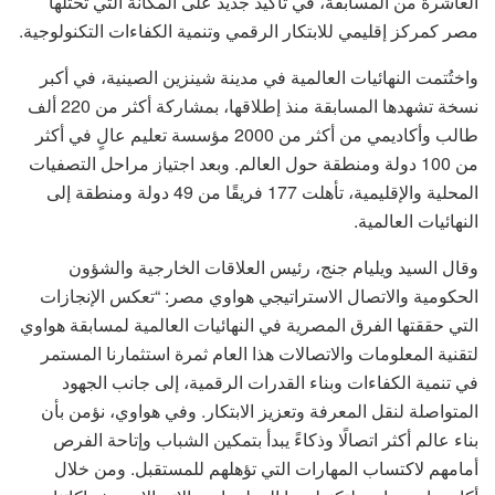
العاشرة من المسابقة، في تأكيد جديد على المكانة التي تحتلها
مصر كمركز إقليمي للابتكار الرقمي وتنمية الكفاءات التكنولوجية.
واختُتمت النهائيات العالمية في مدينة شينزين الصينية، في أكبر
نسخة تشهدها المسابقة منذ إطلاقها، بمشاركة أكثر من 220 ألف
طالب وأكاديمي من أكثر من 2000 مؤسسة تعليم عالٍ في أكثر
من 100 دولة ومنطقة حول العالم. وبعد اجتياز مراحل التصفيات
المحلية والإقليمية، تأهلت 177 فريقًا من 49 دولة ومنطقة إلى
النهائيات العالمية.
وقال السيد ويليام جنج، رئيس العلاقات الخارجية والشؤون
الحكومية والاتصال الاستراتيجي هواوي مصر: “تعكس الإنجازات
التي حققتها الفرق المصرية في النهائيات العالمية لمسابقة هواوي
لتقنية المعلومات والاتصالات هذا العام ثمرة استثمارنا المستمر
في تنمية الكفاءات وبناء القدرات الرقمية، إلى جانب الجهود
المتواصلة لنقل المعرفة وتعزيز الابتكار. وفي هواوي، نؤمن بأن
بناء عالم أكثر اتصالًا وذكاءً يبدأ بتمكين الشباب وإتاحة الفرص
أمامهم لاكتساب المهارات التي تؤهلهم للمستقبل. ومن خلال