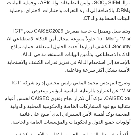
، والـ SIEM وSOC ، وأمن التطبيقات والـ APIs ، وحماية البيانات
وDRM، بالإضافة إلى إدارة الثغرات واختبارات الاختراق، وحماية
البيئات السحابية والـ OT.
وبتفاصيل ومميزات خاصة بمعرض CAISEC2026 تقدم “ICT
Misr” و”IoT Misr” حلولاً متنوعة لمجال أمن الذكاء الاصطناعي AI
Security، لتكشف لزوارها أحدث الحلول المتعلقة بحماية نماذج
الذكاء الاصطناعي، وتأمين البيانات المستخدمة في الـ AI،
بالإضافة إلى استخدام الـ AI في تعزيز قدرات الكشف والاستجابة
الأمنية بشكل أكثر سرعة وفاعلية.
وصرح المهندس محمد المفتي رئيس مجلس إدارة شركة “ICT
Misr” عن اعتزازه بالرعاية الماسية لمؤتمر ومعرض
CAISEC”26، مؤكداً أن تكرار نجاح وتفوق CAISEC لخمس أعوام
متتالية مع قوة المشاركات الخاصة والحكومية المحلية والدولية
الضخمة يؤكد أهمية الأمن السيبراني الذي أصبح على قائمة
أولويات جميع الدول والحكومات والمؤسسات العامة والخاصة.
وأكد أنه في ظل التوترات والحروب الإقليمية الأخيرة، كشفت