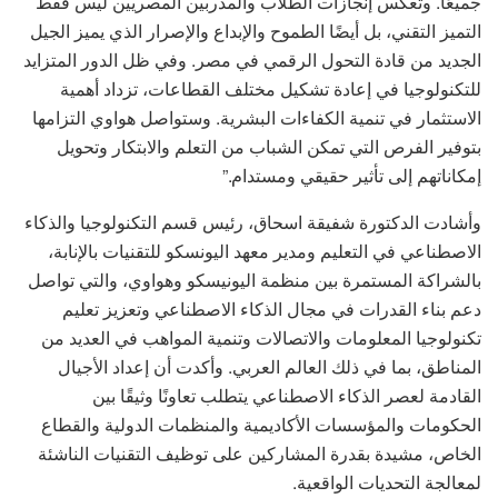
جميعًا. وتعكس إنجازات الطلاب والمدربين المصريين ليس فقط
التميز التقني، بل أيضًا الطموح والإبداع والإصرار الذي يميز الجيل
الجديد من قادة التحول الرقمي في مصر. وفي ظل الدور المتزايد
للتكنولوجيا في إعادة تشكيل مختلف القطاعات، تزداد أهمية
الاستثمار في تنمية الكفاءات البشرية. وستواصل هواوي التزامها
بتوفير الفرص التي تمكن الشباب من التعلم والابتكار وتحويل
إمكاناتهم إلى تأثير حقيقي ومستدام.”
وأشادت الدكتورة شفيقة اسحاق، رئيس قسم التكنولوجيا والذكاء
الاصطناعي في التعليم ومدير معهد اليونسكو للتقنيات بالإنابة،
بالشراكة المستمرة بين منظمة اليونيسكو وهواوي، والتي تواصل
دعم بناء القدرات في مجال الذكاء الاصطناعي وتعزيز تعليم
تكنولوجيا المعلومات والاتصالات وتنمية المواهب في العديد من
المناطق، بما في ذلك العالم العربي. وأكدت أن إعداد الأجيال
القادمة لعصر الذكاء الاصطناعي يتطلب تعاونًا وثيقًا بين
الحكومات والمؤسسات الأكاديمية والمنظمات الدولية والقطاع
الخاص، مشيدة بقدرة المشاركين على توظيف التقنيات الناشئة
لمعالجة التحديات الواقعية.