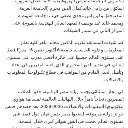
إلكتروني لترجمة النصوص الهيروغليفية، فيما حصل الفريق ،
المكوّن من رامي خالد كمال الدين محرم (الجامعة العربية
المفتوحة)، وكيرولس مجدي لطفي حبيب (جامعة أسيوط)،
ومحمد خالد عيد يوسف (المعهد العالي للهندسة بالفيوم)، على
المركز الثاني في مسار الشبكات.
كما شهدت المسابقة تكريم الدكتور محمد ماهر كلية نظم
المعلومات وعلوم الحاسب، جامعة 6 أكتوبر ضمن 16 مدربًا فقط
على مستوى العالم حصلوا على جائزة أفضل مدرب على مستوى
العالم، في تقدير للدور المحوري الذي يلعبه المدربين في إعداد
وتأهيل الجيل القادم من المواهب في قطاع تكنولوجيا المعلومات
والاتصالات.
في إنجاز استثنائي يجسد ريادة مصر الرقمية، حقق الطلاب
المصريون نجاحاً باهراً خلال النهائيات العالمية لمسابقة هواوي
لتكنولوجيا المعلومات والاتصالات 2025-2026، بعد حصدهم خمس
جوائز دولية مرموقة، ليضعوا مصر ضمن ثمان دول فقط على
مستوى العالم نجحت في الفوز بجوائز كبرى خلال النسخة