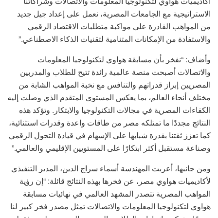
أكاديميات هواوي لتكنولوجيا المعلومات والاتصالات وشراكاتنا
الاستراتيجية مع الجامعات المصرية، نعمل على إعداد جيل جديد
من المواهب القادرة على مواكبة متطلبات الاقتصاد الرقمي
والاستفادة من الإمكانات المتنامية لتقنيات الذكاء الاصطناعي.”
وأضاف: “نفخر بأن مسابقة هواوي لتكنولوجيا المعلومات
والاتصالات أصبحت منصة عالمية رائدة تتيح للطلاب والمدربين
المصريين إبراز قدراتهم والتنافس مع نخبة المواهب الشابة من
مختلف أنحاء العالم، بما يعكس المستوى المتقدم الذي وصلت إليه
الكفاءات المصرية في مجالات التكنولوجيا والابتكار. وتؤكد هذه
النتائج مجددًا ما تمتلكه مصر من طاقات واعدة وقدرات استثنائية،
كما تعزز ثقتنا بقدرة شبابها على الإسهام في قيادة التحول الرقمي
وصناعة مستقبل أكثر ابتكارًا على المستويين الإقليمي والعالمي.”
ومن جانبها، أعربت المهندسة أسماء سراج الدين، المدير التنفيذي
لأكاديميات هواوي مصر، عن فخرها بهذه النتائج قائلة: “إن رؤية
المواهب المصرية تتصدر المشهد العالمي في نهائيات مسابقة
هواوي لتكنولوجيا المعلومات والاتصالات تمثل مصدر فخر كبير لنا