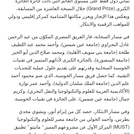
ثماني دول فقط على مستوى العالم التي نالت جائزة الجائزة
الكبرى (Grand Prize) خلال النسخة العاشرة من المسابقة،
ويعكس هذا الإنجاز ويعزز مكانتها المتنامية كمركز إقليمي ودولي
للمواهب الرقمية والابتكار.
في مسار السحابة، فاز الفريق المصري المكوّن من عبد الرحمن
عادل البحراوي (جامعة عين شمس)، وأحمد محمد عبد اللطيف
طلحة (جامعة بني سويف الأهلية)، ومحمد صلاح الدين أبو الخير
(جامعة المنصورة)، بالجائزة الكبرى لأدائهم المتميز في تقنيات
الحوسبة السحابية وقدرتهم على تقديم حلول عملية للتحديات
التقنية. كما حصل فريق مسار الحوسبة، الذي ضم محمود أحمد
علم الدين (جامعة الملك سلمان الدولية)، وأحمد عمر نوارة
(الأكاديمية العربية للعلوم والتكنولوجيا والنقل البحري)، وكريم
جمال (جامعة عين شمس)، على الجائزة في تقنيات الحوسبة.
وفي مسار الابتكار، حصد كل من إبرام أنور، وبشوي مجدي
بطرس، وأحمد الخولي من جامعة مصر للعلوم والتكنولوجيا
(MUST) المركز الأول عن مشروعهم المميز ” مانيتو ” تطبيق