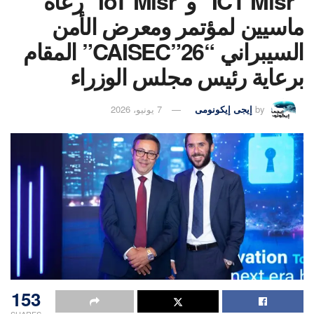
“ICT Misr” و”IoT Misr” رعاة
ماسيين لمؤتمر ومعرض الأمن
السيبراني “CAISEC”26” المقام
برعاية رئيس مجلس الوزراء
by
إيجى إيكونومى
7 يونيو، 2026
153
SHARES