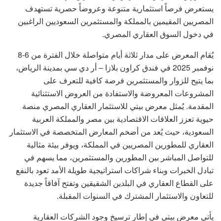
يستعرض فرصاً استثمارية متنوعة وعروضاً حصرية تستهدف
المصريين المقيمين بالمملكة والمستثمرين السعوديين الراغبين
في دخول السوق العقاري المصري.
يُقام المعرض على مدار ثلاثة أيام متواصلة خلال الفترة من 6-8
نوفمبر 2025 في فندق كراون بلازا – أر دي سي بمدينة الرياض،
بما يتيح للزوار والمستثمرين فرصة كافية للتعرف على
المشروعات المعروضة والاستفادة من العروض الاستثنائية
المقدمة. يُمثل معرض بيتي للاستثمار العقاري المصري منصة
حيوية تعزز العلاقات الاقتصادية بين مصر والمملكة العربية
السعودية، حيث يُعد من أضخم المعارض المتخصصة في الاستثمار
العقاري للمطورين المصريين في المملكة، ويوفر بيئة مثالية
للتواصل المباشر بين المطورين والمستثمرين، مما يسهم في
تبادل الخبرات وبناء شراكات استراتيجية طويلة الأمد تعود بالنفع
على القطاع العقاري في البلدين الشقيقين وتفتح آفاقاً جديدة
للتعاون والاستثمار المشترك في السنوات المقبلة.
يأتي معرض بيتي في إطار ترسيخ وجود الشركات العقارية