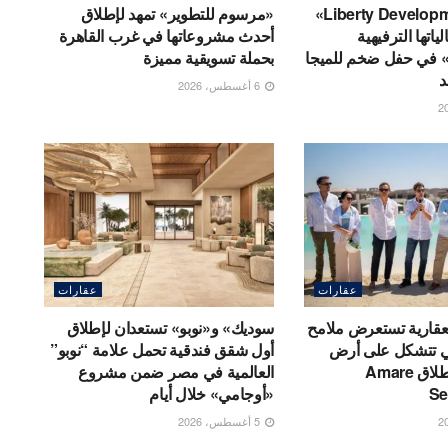
شركة «Liberty Developments»
«مرسوم للتطوير» تمهد لإطلاق
اتها الترفيهية
أحدث مشروعاتها في غرب القاهرة
مشروع «AT» في حفل ضخم للميجا
بحملة تسويقية مميزة
د
6 أغسطس، 2026
عقارات
عقارات
لعقارية تستعرض ملامح
سوديك» و«نوبو» تستعدان لإطلاق
ي تتشكل على أرض
أول شقق فندقية تحمل علامة “نوبو”
الواقع وتعلن إطلاق Amare
العالمية في مصر ضمن مشروع
Se
«أوجامي» خلال أيام
5 أغسطس، 2026