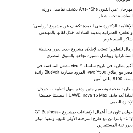
مهرجان “هي الفنون Arts- “She يكشف تفاصيل دورته
السادسة تحت شعار
الإعلامية الدكتورة منى العمدة تكشف عن مشروع “رواسي”
والطفرة العمرانية بمدينة السادات خلال لقائها بالمهندس
شاكر السيد عوض
رمال للتطوير” تستعد لإطلاق مشروع جديد يعزز محفظة
استثماراتها ويواصل مسيرة نجاحها بالسوق المصري
أكبر بطارية في تاريخ سلسلة vivo Y تشعل المنافسة في
مصر مع إطلاق vivo Y500، المزود ببطارية BlueVolt رائدة
بسعة 8100 مللي أمبير
بطارية ضخمة وتصميم متين ودعم سهل لتطبيقات جوجل:
لماذا يُعد هاتف HUAWEI nova 15 Max مصممًا خصيصًا
لإجازة الصيف
جولدن تاون تبدأ أعمال الإنشاءات بمشروع «GT Business
City» بالتزامن مع طرح المرحلة الأولى للبيع.. وتنفيذ مبكر
يعزز ثقة المستثمرين