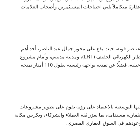
قاريًا متكاملاً يلبي احتياجات المستثمرين وأصحاب العلامات
عناصر قوته، حيث يقع على محور جمال عبد الناصر، أحد أهم
المحاور الحيوية بمدينة الشروق، بالقرب من محطة القطار الكهربائي الخفيف (LRT)، ومدينة مدينتي، وأمام مشروع
سكن مصر، وعلى مقربة من طريقي السويس والإسماعيلية، فضلًا عن تمتعه بواجهة رئيسية بطول 110 أمتار تمنحه
ها التوسعية بالاعتماد على رؤية تقوم على تطوير مشروعات
تثمارية مستدامة، بما يعزز ثقة العملاء والشركاء، ويكرس مكانة
بوعودهم في السوق العقاري المصري.