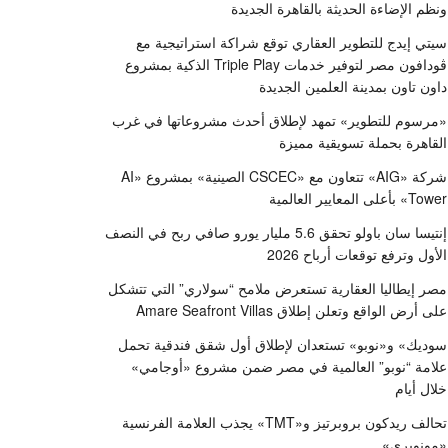
ونظم الإضاءة الحديثة بالقاهرة الجديدة
سيتي إيدج للتطوير العقاري توقع شراكة استراتيجية مع
ڤودافون مصر لتوفير خدمات Triple Play الذكية بمشروع
داون تاون بمدينة العلمين الجديدة
«مرسوم للتطوير» تمهد لإطلاق أحدث مشروعاتها في غرب
القاهرة بحملة تسويقية مميزة
شركة «AIG» تتعاون مع «CSCEC الصينية» بمشروع «AI
Tower» بأعلى المعايير العالمية
إنتيسا سان باولو تحقق 5.6 مليار يورو صافي ربح في النصف
الأول وترفع توقعات أرباح 2026
مصر إيطاليا العقارية تستعرض ملامح “سولاري” التي تتشكل
على أرض الواقع وتعلن إطلاق Amare Seafront Villas
سوديك» و«نوبو» تستعدان لإطلاق أول شقق فندقية تحمل
علامة “نوبو” العالمية في مصر ضمن مشروع «أوجامي»
خلال أيام
تحالف ريدكون بروبرتيز و«TMT» يجذب العلامة الفرنسية
«مونوبري»