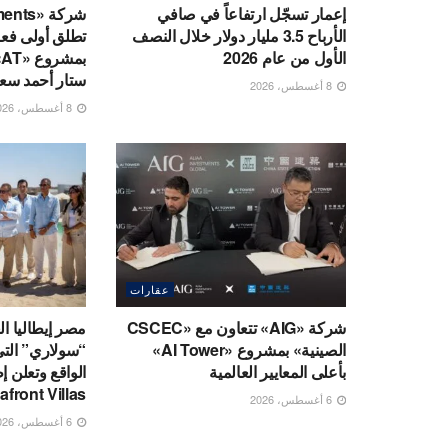
إعمار تسجّل ارتفاعاً في صافي
الأرباح 3.5 مليار دولار خلال النصف
تطلق أولى فعالي
الأول من عام 2026
ب
ستار أحمد سع
8 أغسطس، 2026
8 أغسطس، 2026
عقارات
شركة «AIG» تتعاون مع «CSCEC
مصر إيطاليا ا
الصينية» بمشروع «AI Tower»
“سولاري” الت
بأعلى المعايير العالمية
afront Villas
6 أغسطس، 2026
6 أغسطس، 2026