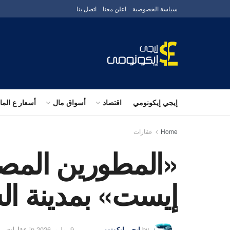
سياسة الخصوصية
اعلن معنا
اتصل بنا
إيجي إيكونومي
اقتصاد
أسواق مال
أسعار ع الم
Home
عقارات
«المطورين المصر
إيست» بمدينة 
by
إيجى إيكونومى
9 يوليو، 2026
in
عقارات