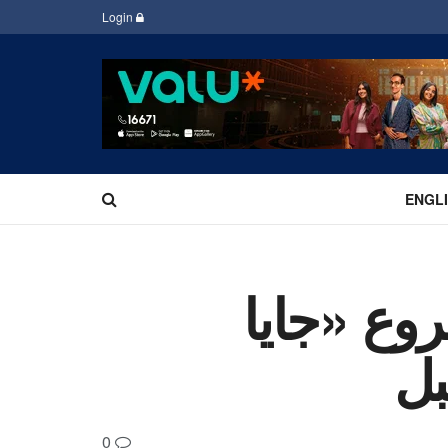
Login
ENGL
وع «جايا
بل
0