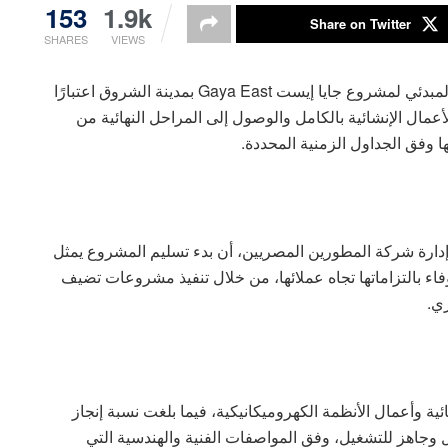
153
1.9k
Share on Twitter
SHARES
VIEWS
أعلنت شركة المطورين المصريين بدء أعمال التسليم المبدئي لمشروع جايا إيست Gaya East بمدينة الشروق اعتبارًا
عمال الإنشائية بالكامل والوصول إلى المراحل النهائية من
 وفق الجداول الزمنية المحددة.
إدارة شركة المطورين المصريين، أن بدء تسليم المشروع يمثل
ء بالتزاماتها تجاه عملائها، من خلال تنفيذ مشروعات تضيف
ي.
ية وأعمال الأنظمة الكهروميكانيكية، فيما بلغت نسبة إنجاز
ع متكامل وجاهز للتشغيل، وفق المواصفات الفنية والهندسية التي