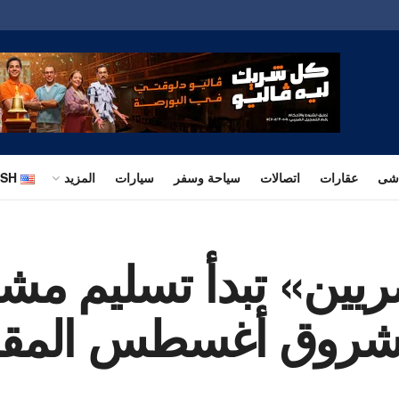
اشى
عقارات
اتصالات
سياحة وسفر
سيارات
المزيد
ISH
يين» تبدأ تسليم مشر
الشروق أغسطس المق