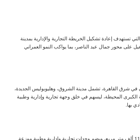
لتي تستهدف إعادة تشكيل الخريطة التجارية والإدارية بمدينة
أول مشروع Mixed Use جاهز للتشغيل على محور جمال عبد الناصر، بما يواكب النمو العمراني
ي شرق القاهرة، تشمل مدينة الشروق، وهليوبوليس الجديدة،
 الكبرى المحيطة، ليسهم في خلق وجهة تجارية وإدارية وطبية
ي بها.
كما أشار إلى أن المشروع يقام على مساحة بنائية تبلغ 11 ألف متر مربع، ويضم وحدات تجارية وإدارية وطبية موزعة