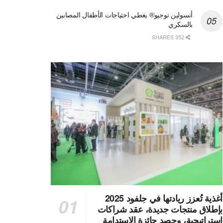
أنسولين توجيو® يغطي احتياجات الأطفال المصابين
بالسكري
352 SHARES
أغذية تُعزز ريادتها في جلفود 2025
بإطلاق منتجات جديدة، عقد شراكات
استراتيجية، وحصد جائزة الاستدامة