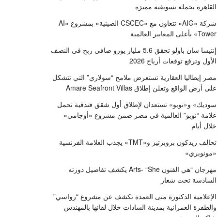
القاهرة بحملة تسويقية مميزة
شركة «AIG» تتعاون مع «CSCEC الصينية» بمشروع «AI
Tower» بأعلى المعايير العالمية
إنتيسا سان باولو تحقق 5.6 مليار يورو صافي ربح في النصف
الأول وترفع توقعات أرباح 2026
مصر إيطاليا العقارية تستعرض ملامح “سولاري” التي تتشكل
على أرض الواقع وتعلن إطلاق Amare Seafront Villas
سوديك» و«نوبو» تستعدان لإطلاق أول شقق فندقية تحمل
علامة “نوبو” العالمية في مصر ضمن مشروع «أوجامي»
خلال أيام
تحالف ريدكون بروبرتيز و«TMT» يجذب العلامة الفرنسية
«مونوبري»
مهرجان “هي الفنون Arts- “She يكشف تفاصيل دورته
السادسة تحت شعار
الإعلامية الدكتورة منى العمدة تكشف عن مشروع “رواسي”
والطفرة العمرانية بمدينة السادات خلال لقائها بالمهندس