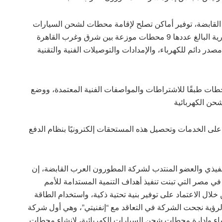
القابضة، توفير أماكن تصلح لإقامة محطات لشحن السيارات
الكهربائية بمشروعات الشركة السكنية والتجارية والإدارية البالغ عددها 9 محطات موزعة بين شرق وغرب القاهرة
ر دائم للكهرباء، والإمدادات والتوصيلات الفنية والتقنية
حطات طبقًا للاشتراطات والمواصفات الفنية المعتمدة، ووضع
شحن الكهربائية
لى الخدمات وتحصيل هذه المستحقات إلكترونيًا بنظام الدفع
تنفيذي والعضو المنتدب لشركة المطورون العرب القابضة، إن
 مصر التي تبنت تنفيذ أهداف التنمية المستدامة للأمم
ا المتنوعة من خلال الاعتماد على توفير بنية تحتية ذكية، واستخدام الطاقة
الرؤية نجحت الشركة في التعاقد مع “إنفنيتي”، وهي أول شركة
 وإدارة محطات شحن السيارات الكهربائية، لإنشاء محطات