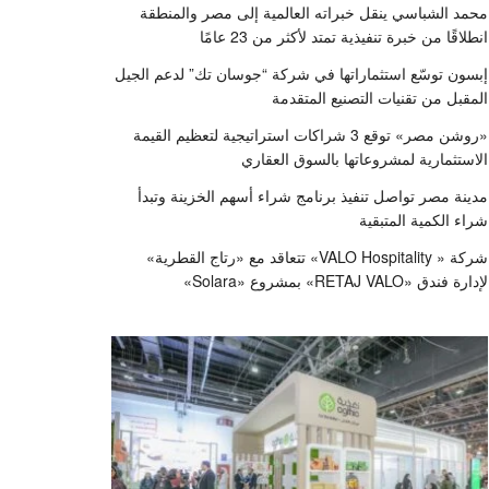
محمد الشباسي ينقل خبراته العالمية إلى مصر والمنطقة
انطلاقًا من خبرة تنفيذية تمتد لأكثر من 23 عامًا
إبسون توسّع استثماراتها في شركة “جوسان تك” لدعم الجيل
المقبل من تقنيات التصنيع المتقدمة
«روشن مصر» توقع 3 شراكات استراتيجية لتعظيم القيمة
الاستثمارية لمشروعاتها بالسوق العقاري
مدينة مصر تواصل تنفيذ برنامج شراء أسهم الخزينة وتبدأ
شراء الكمية المتبقية
شركة « VALO Hospitality» تتعاقد مع «رتاج القطرية»
لإدارة فندق «RETAJ VALO» بمشروع «Solara»