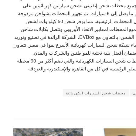
 جميع محطات شحن إنفنيتى لشحن سيارتين كهربائيتين على
الأقل في وقت واحد، بينما تسمح بعض المحطات بشحن ما يصل إلى 6 سيارات. تم تجهيز المحطات بشواحن مزدوجة
المقبس بقدرة 22 كيلو وات وشواحن سريعة الشحن في المحطات الرئيسية، مما يوفر شحن 50 كيلو وات لشحن
125 كم في 30 دقيقة. تخضع جميع المحطات لمعايير الاتحاد الأوروبي وتتصل بكابلات شاحن
Type 2. كما يمكن استخدام كبل محول للاتصال بمحطة الشحن. بالتعاون مع EVBox، الشركة الرائدة في تصنيع وتوريد
يارات الكهربائية في أوروبا، تقوم Infinity بإنشاء شبكة شحن السيارات كهربائية الأسرع نموًا في مصر. نتعاون
لضمان أفضل بنية تحتية للمواطنين والشركات والمدن.
جدير بالذكر أن شركة إنفنيتي تمتلك أكبر شبكة من محطات شحن السيارات الكهربائية والتي تضم أكثر من 90 محطة
ع طرق السفر الرئيسية في كل من القاهرة والإسكندرية والغردقة
ي
محطات شحن السيارات الكهربائية