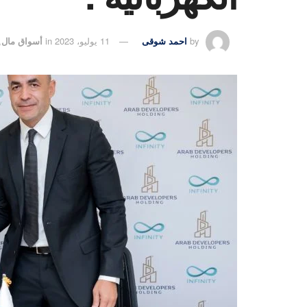
by
احمد شوقى
11 يوليو، 2023
in
أسواق مال
,