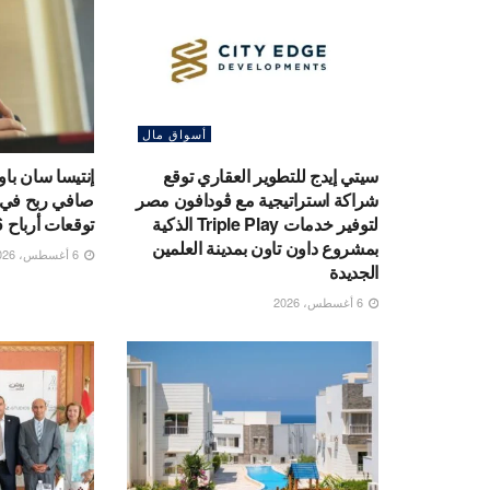
أسواق مال
سيتي إيدج للتطوير العقاري توقع
شراكة استراتيجية مع ڤودافون مصر
صافي ربح في 
لتوفير خدمات Triple Play الذكية
توقعات أرباح 2026
بمشروع داون تاون بمدينة العلمين
6 أغسطس، 2026
الجديدة
6 أغسطس، 2026