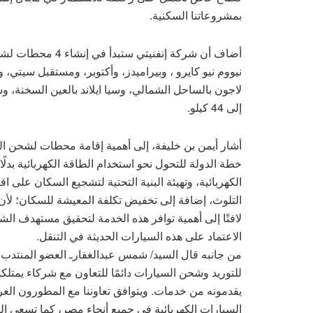
بمشروعاتنا السكنية.
أضاف أن شركة إنفني
نيووم نيو كايرو ، وبيراميدز، وأكتوبر، ومستقبل سيتي، 
لاجون بالساحل الشمالي، وسيا ايلاند بالعين السخنة
إلى 44 كيلو.
أشار أيمن بن خليفة، إلى أهمية إقامة محطات لشحن ا
خطة الدولة للتحول نحو استخدام الطاقة الكهربائية بد
الكهربائية، وتهيئة البنية التحتية لتشجيع السكان على ا
التلوث، إضافة إلى تخفيض تكلفة المعيشة للسكان؛ لأن ش
لافتًا إلى أهمية توافر هذه الخدمة لتحقيق مستهدف الش
الاعتماد على هذه السيارات الحديثة في التنقل.
من جانبه قال السيد/ شمس عبدالغفارـ العضو المنتدب ل
للتوريد وشحن السيارات دائمًا للتعاون مع شركاء يمتلك
يقدمونه من خدمات. ويتوافق تعاوننا مع المطورون ا
السيارات الكهربائية في جميع أنحاء مصر، كما تسعى ا