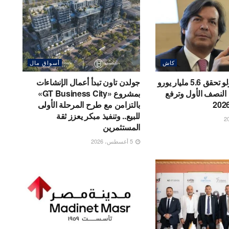
كاش
أسواق مال
إنتيسا سان باولو تحقق 5.6 مليار يورو
جولدن تاون تبدأ أعمال الإنشاءات
النصف الأول وترفع
بمشروع «GT Business City»
بالتزامن مع طرح المرحلة الأولى
للبيع.. وتنفيذ مبكر يعزز ثقة
المستثمرين
5 أغسطس، 2026