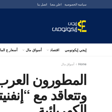
سياسة الخصوصية
اعلن معنا
اتصل بنا
إيجي إيكونومي
اقتصاد
أسواق مال
أسعار ع الم
Home
أسواق مال
المطورون العرب” 
وتتعاقد مع “إنف
الكهربائية .