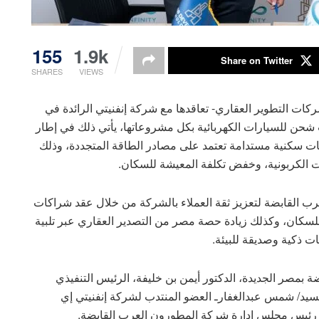
155
1.9k
Share on Twitter
SHARES
VIEWS
ت التطوير العقاري- تعاقدها مع شركة إنفنيتي الرائدة في
شحن للسيارات الكهربائية بكل مشروعاتها، يأتي ذلك في إطار
ات سكنية مستدامة تعتمد على مصادر الطاقة المتجددة، وذلك
ات الكربونية، وخفض تكلفة المعيشة للسكان.
ب القابضة لتعزيز ثقة العملاء بالشركة من خلال عقد شراكات
سكان، وكذلك زيادة حصة مصر من التصدير العقاري عبر تلبية
ات ذكية وصديقة للبيئة.
بمصر الجديدة، الدكتور أيمن بن خليفة، الرئيس التنفيذي
سيد/ شمس عبدالغفارـ العضو المنتدب لشركة إنفنيتي إي
ه رئيس مجلس إدارة شركة المطورون العرب القابضة.