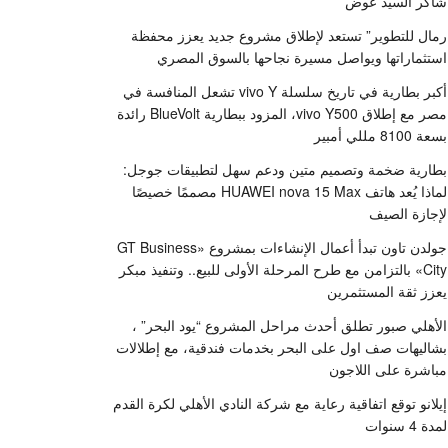
شاكر السيد عوض
رمال للتطوير” تستعد لإطلاق مشروع جديد يعزز محفظة
استثماراتها ويواصل مسيرة نجاحها بالسوق المصري
أكبر بطارية في تاريخ سلسلة vivo Y تشعل المنافسة في
مصر مع إطلاق vivo Y500، المزود ببطارية BlueVolt رائدة
بسعة 8100 مللي أمبير
بطارية ضخمة وتصميم متين ودعم سهل لتطبيقات جوجل:
لماذا يُعد هاتف HUAWEI nova 15 Max مصممًا خصيصًا
لإجازة الصيف
جولدن تاون تبدأ أعمال الإنشاءات بمشروع «GT Business
City» بالتزامن مع طرح المرحلة الأولى للبيع.. وتنفيذ مبكر
يعزز ثقة المستثمرين
الأهلي صبور تطلق أحدث مراحل المشروع “يود البحر” ،
بشاليهات صف اول على البحر بخدمات فندقية، مع إطلالات
مباشرة على اللاجون
إيلانو توقع اتفاقية رعاية مع شركة النادي الأهلي لكرة القدم
لمدة 4 سنوات