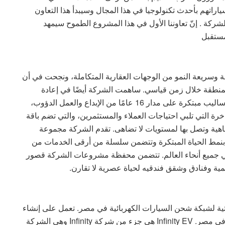
راتهم بأحدث تكنولوجيا في هذا المجال وسيبدأ هذا التعاون
شروعات تابعة للشركة . إنّ تعاوننا الأول في هذا المشروع الطموح سيمهد
مستقبل
وسريعة النمو من الوجهات العقارية المتكاملة، ونجحت في أن
لمنطقة خلال زمن قياسي. ساهمت الشركة أيضًا في إعادة
تشكيل الخريطة العقارية في السوق المصري بطرق وأساليب مبتكرة على مدار 16 عامًا من الإبداع والعمل الدؤوب،
ة التي تلبي احتياجات العملاء والمستثمرين، والتي تضم باقة
لرفاهية وتصل بها لمستويات لا تضاهى. تقدم الشركة مجموعة
 بنمط الحياة المبتكرة وتتضمن سلسلة من أرقى الخدمات من
 في جميع أنحاء العالم. تتضمن محفظة مشروعات الشركة قصور
ة وفنادق وشقق فندقيه لحياة عصرية لا تقارن.
دف تطوير البنية التحتية لشبكة شحن السيارات الكهربائية في مصر. تعمل على إنشاء
أكبر شبكة شحن سيارات كهربائية ملائمة ويعتمد عليها فى مصر. Infinity EV هى جزء من شركة Infinity وهى الشركة