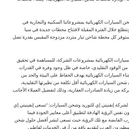
تي ستبدأ في إنشاء 4 محطات لشحن السيارات الكهربائية بمشروعاتنا السكنية والتجارية في
ونتطلع خلال الفترة المقبلة لافتتاح محطات جديدة في سيا
، وستوفر كل محطة شاحن تيار متردد مزدوجة المقبس بقدرة تصل
لسيارات الكهربائية بمشروعات الشركة، للمساهمة في تحقيق
لًا من الوقود التقليدي، خاصة في ظل وجود وفرة في القدرات
قتناء السيارات الكهربائية بهدف الحفاظ على البيئة والحد من
حن السيارات الكهربائية أقل تكلفة من نظيرتها التقليدية،
ركة من زيادة الصادرات العقارية، وذلك لتفضيل العملاء الأجانب
شركة إنفنيتي إي للتوريد وشحن السيارات: “تسعى إنفينيتي إي
ون نفس الرؤية الهادفة لتطبيق أعلى معايير الجودة فيما
لعرب القابضة مع تلك الرؤية حيث نسعى لنشر أفضل حلول شحن
لمطورون العرب لتقديم باقة من أرقى الخدمات لقاطني