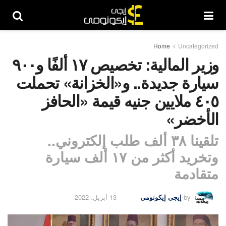
Home
Uncategorized
وزير المالية: تخصيص ١٧ ألفًا و٩٠٠
سيارة جديدة.. و«الخزانة» تحملت
٤٠٥ ملايين جنيه قيمة «الحافز
الأخضر»
تلقينا ٣٨ ألف طلب إلكتروني..
وتخريد أكثر من ١٧ ألف سيارة
متقادمة
by
إيجى إيكونومى
13 أبريل، 2022