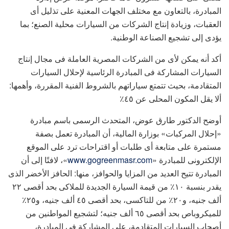
المبادرة، بالتعاون مع مختلف الجهات المعنية على تذليل أى
العقبات، وزيادة إنتاج الشركات من السيارات محلية الصنع؛ بما
يؤدى إلى تشجيع الصناعة الوطنية.
أكد أنه يمكن لأى من الشركات المصرية العاملة فى مجال إنتاج
السيارات المشاركة فى المبادرة الرئاسية لإحلال السيارات
المتقادمة، بحيث تتمتع سياراتهم بالشروط الفنية المقررة، وأهمها:
ألا يقل المكون المحلى عن ٤٥٪
أوضح الدكتور طارق عوض، المتحدث الرسمى باسم مبادرة
«إحلال المركبات» بوزارة المالية، أن المبادرة تعمل بصفة
مستمرة على متابعة أى طلبات أو اقتراحات ترد على الموقع
الإلكترونى للمبادرة «
www.gogreenmasr.com
»، لافتًا إلى أن
المبادرة تتيح العديد من المزايا والحوافز، منها: الحافز الأخضر الذى
يقدر بنسبة ١٠٪ من قيمة السيارة الجديدة للملاكى بحد أقصى ٢٢
ألف جنيه، و٢٠٪ من للتاكسى، بحد أقصى ٤٥ ألف جنيه، و٢٥٪
للميكروباص بحد أقصى ٦٥ ألف جنيه؛ لتشجيع المواطنين من
أصحاب السيارات المتقادمة، على المشاركة فى المبادرة،