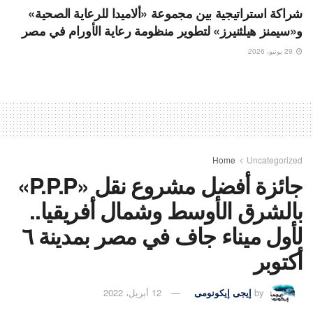
شراكة استراتيجية بين مجموعة «ألاميدا للرعاية الصحية»
و«سيمنز هيلثنيرز» لتطوير منظومة رعاية الأورام في مصر
29 يونيو، 2026
Home
Uncategorized
جائزة أفضل مشروع نقل «P.P.P»
بالشرق الأوسط وشمال أفريقيا..
لأول ميناء جاف في مصر بمدينة ٦
أكتوبر
by
إيجى إيكونومى
12 أبريل، 2022