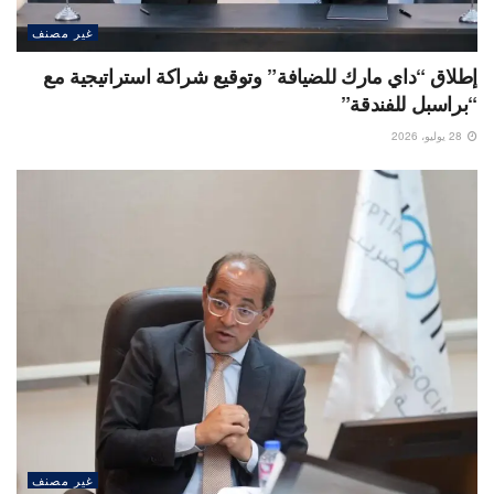
غير مصنف
إطلاق “داي مارك للضيافة” وتوقيع شراكة استراتيجية مع
“براسبل للفندقة”
28 يوليو، 2026
غير مصنف