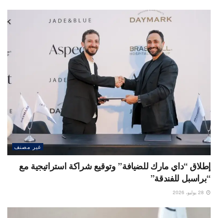
غير مصنف
إطلاق “داي مارك للضيافة” وتوقيع شراكة استراتيجية مع
“براسبل للفندقة”
28 يوليو، 2026