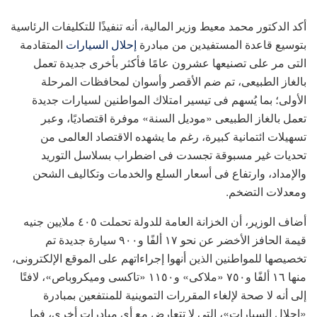
أكد الدكتور محمد معيط وزير المالية، أنه تنفيذًا للتكليفات الرئاسية
بتوسيع قاعدة المستفيدين من مبادرة
إحلال السيارات
المتقادمة
التى مر على تصنيعها عشرون عامًا فأكثر بأخرى جديدة تعمل
بالغاز الطبيعى، تم ضم الأقصر وأسوان لمحافظات المرحلة
الأولى؛ بما يُسهم فى تيسير امتلاك المواطنين لسيارات جديدة
تعمل بالغاز الطبيعى «موديل السنة» موفرة اقتصاديًا، وعبر
تسهيلات ائتمانية كبيرة، رغم ما يشهده الاقتصاد العالمى من
تحديات غير مسبوقة تجسدت فى اضطراب بسلاسل التوريد
والإمداد، وارتفاع فى أسعار السلع والخدمات وتكاليف الشحن
ومعدلات التضخم.
أضاف الوزير، أن الخزانة العامة للدولة تحملت ٤٠٥ ملايين جنيه
قيمة الحافز الأخضر عن نحو ١٧ ألفًا و٩٠٠ سيارة جديدة تم
تخصيصها للمواطنين الذين أنهوا إجراءاتهم على الموقع الإلكترونى،
منها ١٦ ألفًا و٧٥٠ «ملاكى» و١١٥٠ «تاكسى وميكروباص»، لافتًا
إلى أنه لا صحة لإلغاء المقررات التموينية للمنتفعين بمبادرة
«إحلال السيارات»، التى لا تتعارض مع أى مبادرات أخرى، فما