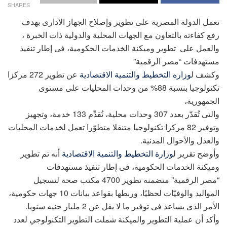
SHARES
تعمل الدولة المصرية على تطوير وإصلاح الجهاز الادارى بهدف
رفع كفاءته بالتعاون مع الجهات المحلية والدولية ذات الخبرة ،
والعمل على تطوير وميكنة الخدمات الحكومية، فى إطار تنفيذ
مستهدفات “مصر الرقمية”
وكشف ل
وزاره التخطيط والتنمية الاقتصادية
عن تطوير 272 مركزا
تكنولوجيا بنسبة 88% من وحدات المحليات على مستوى
الجمهورية،
والتى تُقدّر بعدد 307 وحدات محلية، تُقدِّم 133 خدمة، وتجهيز
وتوفير 82 مركزا تكنولوجيا متنقلا متطوّرا تعمل لخدمات المحليات
والعدل والأحوال المدنية.
وأوضح تقرير ل
وزارة التخطيط والتنمية الاقتصادية
أنه تم تطوير
وميكنة الخدمات الحكومية، فى إطار تنفيذ مستهدفات
“مصر الرقمية” متضمنه تطوير 4700 مكتب صحة لتسجيل
المواليد والوفيّات لحظيًا، وربطها بقواعد بيانات 10 جهات حكومية،
الأمر الذى يساعد فى توفير ما لا يقل عن 2 مليار جنيه سنويا.
وأكد أن عملية التطوير والميكنة شملت التطوير التكنولوجي لعدد