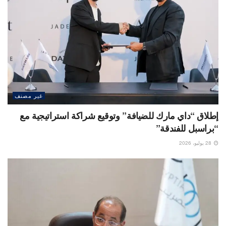
غير مصنف
إطلاق “داي مارك للضيافة” وتوقيع شراكة استراتيجية مع
“براسبل للفندقة”
28 يوليو، 2026