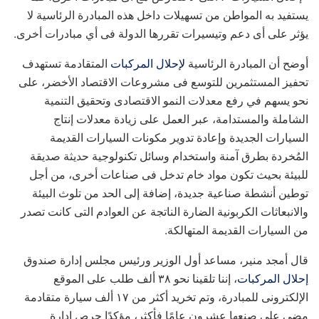
يستفيد به المواطن من تسهيلات داخل هذه المبادرة الرئاسية لا
يؤثر على أى دعم وتيسيرات تقررها الدولة فى أي مبادرات أخرى.
أوضح أن المبادرة الرئاسية
لإحلال المركبات
المتقادمة تستهدف
تحفيز المستثمرين للتوسع فى مشروعات الاقتصاد الأخضر، على
نحو يسهم في رفع معدلات النمو الاقتصادى وتحقيق التنمية
الشاملة والمستدامة، عبر العمل على زيادة معدلات إنتاج
السيارات الجديدة وإعادة تدوير مكونات السيارات القديمة
المُخردة بطرق آمنة واستخدام وسائل تكنولوجية حديثة صديقة
للبيئة بحيث تكون مواد خام تدخل فى صناعات أخرى، من أجل
توطين أنشطة صناعية جديدة، إضافة إلى الحد من تلوث البيئة
والانبعاثات الكربونية الضارة الناتجة عن العوادم التى كانت تصدر
من السيارات القديمة المتهالكة.
قال أمجد منير، مساعد أول الوزير ورئيس مجلس إدارة صندوق
إحلال المركبات
، إننا تلقينا نحو ٣٨ ألف طلب على الموقع
الإلكترونى للمبادرة، وتم تخريد أكثر من ١٧ ألف سيارة متقادمة
مضى على صنعها عشرون عامًا فأكثر، مؤكدًا حرص إدارة