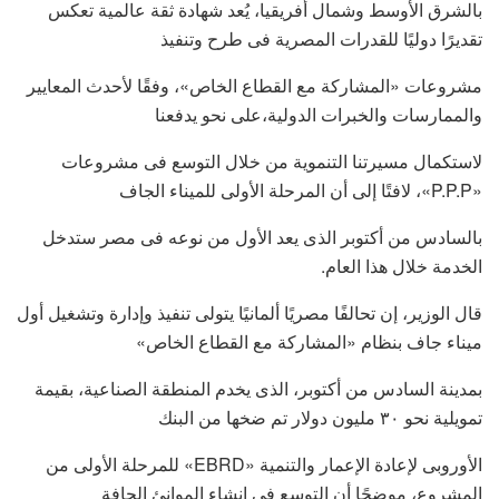
بالشرق الأوسط وشمال أفريقيا، يُعد شهادة ثقة عالمية تعكس
تقديرًا دوليًا للقدرات المصرية فى طرح وتنفيذ
مشروعات «المشاركة مع القطاع الخاص»، وفقًا لأحدث المعايير
والممارسات والخبرات الدولية،على نحو يدفعنا
لاستكمال مسيرتنا التنموية من خلال التوسع فى مشروعات
«P.P.P»، لافتًا إلى أن المرحلة الأولى للميناء الجاف
بالسادس من أكتوبر الذى يعد الأول من نوعه فى مصر ستدخل
الخدمة خلال هذا العام.
قال الوزير، إن تحالفًا مصريًا ألمانيًا يتولى تنفيذ وإدارة وتشغيل أول
ميناء جاف بنظام «المشاركة مع القطاع الخاص»
بمدينة السادس من أكتوبر، الذى يخدم المنطقة الصناعية، بقيمة
تمويلية نحو ٣٠ مليون دولار تم ضخها من البنك
الأوروبى لإعادة الإعمار والتنمية «EBRD» للمرحلة الأولى من
المشروع، موضحًا أن التوسع فى إنشاء الموانئ الجافة