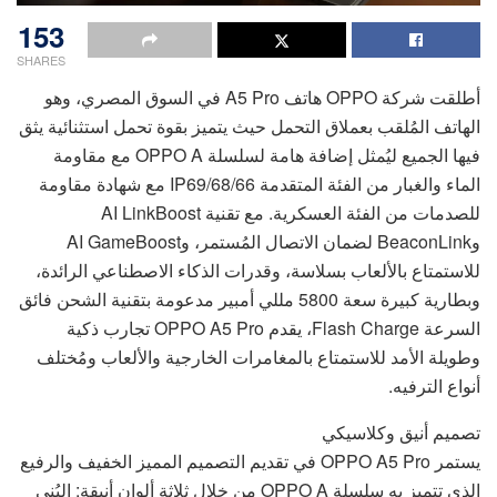
153
SHARES
أطلقت شركة OPPO هاتف A5 Pro في السوق المصري، وهو
الهاتف المُلقب بعملاق التحمل حيث يتميز بقوة تحمل استثنائية يثق
فيها الجميع ليُمثل إضافة هامة لسلسلة OPPO A مع مقاومة
الماء والغبار من الفئة المتقدمة IP69/68/66 مع شهادة مقاومة
للصدمات من الفئة العسكرية. مع تقنية AI LinkBoost
وBeaconLink لضمان الاتصال المُستمر، وAI GameBoost
للاستمتاع بالألعاب بسلاسة، وقدرات الذكاء الاصطناعي الرائدة،
وبطارية كبيرة سعة 5800 مللي أمبير مدعومة بتقنية الشحن فائق
السرعة Flash Charge، يقدم OPPO A5 Pro تجارب ذكية
وطويلة الأمد للاستمتاع بالمغامرات الخارجية والألعاب ومُختلف
أنواع الترفيه.
تصميم أنيق وكلاسيكي
يستمر OPPO A5 Pro في تقديم التصميم المميز الخفيف والرفيع
الذي تتميز به سلسلة OPPO A من خلال ثلاثة ألوان أنيقة: البُني