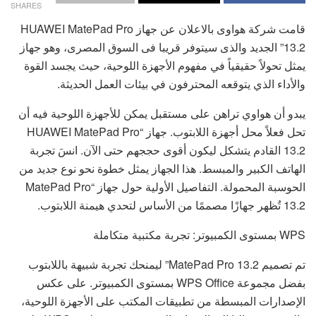
SHARES
قامت شركة هواوى بالاعلان عن جهاز HUAWEI MatePad Pro
13.2” الجديد والذى سيتوفر قريبا فى السوق المصرى، وهو جهاز
يمثل تحولاً حقيقياً في مفهوم الأجهزة اللوحية، حيث يجسد القوة
والأداء الذي يتوقعه المحترفون في بيئات العمل الحديثة.
يبدو أن هواوي تراهن على مستقبل يمكن للأجهزة اللوحية فيه أن
تحل فعلاً محل أجهزة اللابتوب. جهاز “HUAWEI MatePad Pro
13.2 القادم يتشكل ليكون أقوى حججهم حتى الآن. انسَ تجربة
الهاتف الكبير والمبسط. هذا الجهاز يمثل خطوة نحو نوع جديد من
الحوسبة المحمولة. التفاصيل الأولية حول جهاز “MatePad Pro
13.2 تُظهر جهازًا مصممًا من الأساس لتحدي هيمنة اللابتوب.
WPS بمستوى الكمبيوتر: تجربة مكتبية متكاملة
تم تصميم MatePad Pro 13.2” ليمنحك تجربة شبيهة باللابتوب
بفضل مجموعة WPS Office بمستوى الكمبيوتر. على عكس
الإصدارات المبسطة من تطبيقات المكتب على الأجهزة اللوحية،