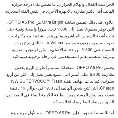
الجرافيت الفعال والهلام الحراري، ما يضمن بقاء درجة حرارة
الهاتف أقل بكثير مقارنة بالأجهزة الأخرى في نفس الفئة السعرية.
علاوة على ذلك، تضمن شاشة Ultra Bright من OPPO A5 Pro،
التي توفر سطوعًا يصل إلى 1,000 نيت، صورًا واضحة ونقية حتى
تحت أشعة الشمس المباشرة. وتأتي هذه الشاشة مع مكبرات
صوت ستيريو مزدوجة ووضع Ultra Volume الذي يتيح زيادة
الصوت حتى 300% من حجمه الأصلي، مما يوفر تجربة صوتية
ومرئية مدهشة تغمر المستخدمين في رحلة ترفيهية سينمائية.
يضمن OPPO A5 Pro استخدامًا مستمراً طوال اليوم بفضل
بطاريته 5,800 مللي أمبير التي تتمتع بعمر يصل إلى أكثر من أربع
سنوات. كما يدعم الهاتف تقنية 45W SUPERVOOC™ Flash
Charge، التي تتيح شحن الهاتف إلى 30% في حوالي 19 دقيقة
فقط، مما يمنح المستخدمين الطاقة اللازمة للبقاء في اللعبة دون
القلق من نفاد البطارية أثناء المعركة.
أما بالنسبة للتصوير، فإن OPPO A5 Pro يقدم لأول مرة ميزة