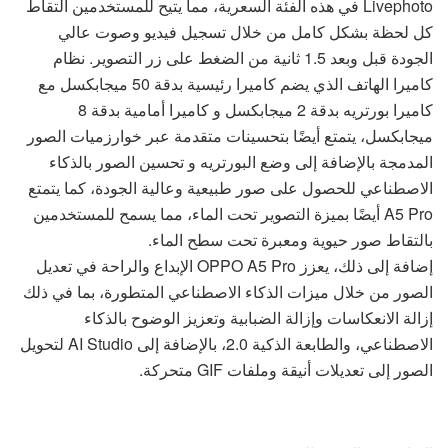
Livephoto في هذه الفئة السعرية، مما يتيح للمستخدمين التقاط
كل لحظة بشكل كامل من خلال تسجيل فيديو وصوت عالي
الجودة قبل وبعد 1.5 ثانية من الضغط على زر التصوير. نظام
كاميرا الهاتف الذي يضم كاميرا رئيسية بدقة 50 ميجابكسل مع
كاميرا بورتريه بدقة 2 ميجابكسل و كاميرا أمامية بدقة 8
ميجابكسل، يتمتع أيضًا بتحسينات متقدمة عبر خوارزميات الصور
المدمجة بالإضافة إلى وضع البورتريه و تحسين الصور بالذكاء
الاصطناعي للحصول على صور طبيعية وعالية الجودة، كما يتمتع
A5 Pro أيضًا بميزة التصوير تحت الماء، مما يسمح للمستخدمين
بالتقاط صور حيوية ومعبرة تحت سطح الماء.
إضافة إلى ذلك، يعزز OPPO A5 Pro الإبداع والراحة في تعديل
الصور من خلال ميزات الذكاء الاصطناعي المتطورة، بما في ذلك
إزالة الانعكاسات وإزالة الضبابية وتعزيز الوضوح بالذكاء
الاصطناعي، والطابعة الذكية 2.0، بالإضافة إلى AI Studio لتحويل
الصور إلى تعديلات أنيقة وملفات GIF متحركة.