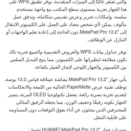
والتي تفتقر غالبًا إلى الميزات المتقدمة، يوفر تطبيق WPS على
هذا الجهاز تجربة بمستوى سطح المكتب مع واجهة مستخدم
سلسة، وإمكانات تحرير وعرض تقديمي متكاملة، وتدفق عمل
مألوف. يمكن لأي شخص معتاد على العمل على الكمبيوتر الانتقال
إلى MatePad Pro 13.2″ دون الحاجة إلى إعادة تعلم الواجهات أو
التنازل عن الوظائف.
توفر جداول بيانات WPS والعروض التقديمية والصيغ تجربة تكاد
تكون مطابقة لنظيراتها على الكمبيوتر، مما يتيح التبديل السلس
بين الكمبيوتر والجهاز اللوحي لإنجاز العمل بكفاءة.
يأتي جهاز MatePad Pro 13.2″ بشاشة عملاقة قياس 13.2 بوصة،
توظف تقنية عرض PaperMatte الخالية من اللمعة والانعكاسات
لتقديم تجربة بصرية رائعة. بفضل تكنولوجيا OLED المرنة، يتميز
الجهاز بكونه رقيقًا وخفيف الوزن، مما يجعله الرفيق المثالي
للمحترفين الذين يبحثون عن أداء يفوق التوقعات دون المساومة
على قابلية التنقل.
مميزات جهاز HUAWEI MatePad Pro 13.2″ تشمل: