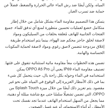
المياه، ولكن أيضًا ضد رش الماء عالي الحرارة والضغط، فضلاً عن
حماية ضد تسرب الغبار.
يتمكن هذا التصميم مقاومة الماء بشكل شامل من خلال إطار
متكامل خضع لعمليات تحسين متطورة لمنع أي تدفق للماء. جميع
الفتحات الجانبية للهاتف مُغلقة بحلقات من السيليكون ومواد
لاصقة لخلق حاجز محكم ضد الهواء، بينما يتم استخدام طريقة
إغلاق مزدوجة تتضمن لاصق رغوي ومواد لاصقة لحماية المكونات
الحساسة والهامة.
تضمن هذه الخطوات معاً مقاومة مائية استثنائية تتفوق على فئتها.
تصنيف مقاومة الماء IP69 يعني أن OPPO A5 Pro يمكن
استخدامه في الماء وحوله بكل راحة بال، حيث يتحمل كل شيء
بما في ذلك الأمطار الغزيرة إلى الوقوع في المياه على نحو غير
مقصود. يتم تعزيز ذلك أيضًا من خلال ميزة Splash Touch من
OPPO، التي تضمن تشغيلًا سلسًا حتى مع شاشة مبللة أو دهنية،
مما يجعل من السهل استخدام الهاتف عندما تجد نفسك تحت
الأمطار، أو أثناء الاستحمام، أو عند غسل الصحون.