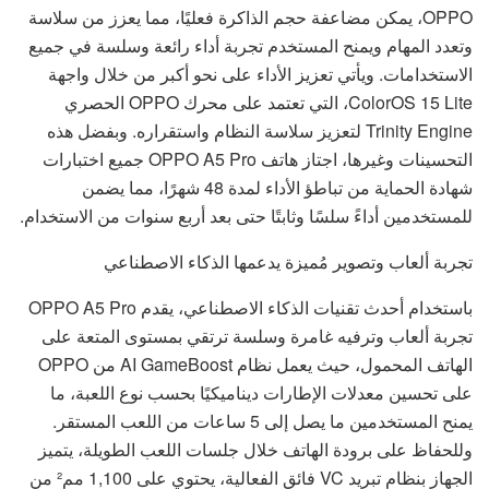
OPPO، يمكن مضاعفة حجم الذاكرة فعليًا، مما يعزز من سلاسة
وتعدد المهام ويمنح المستخدم تجربة أداء رائعة وسلسة في جميع
الاستخدامات. ويأتي تعزيز الأداء على نحو أكبر من خلال واجهة
ColorOS 15 Lite، التي تعتمد على محرك OPPO الحصري
Trinity Engine لتعزيز سلاسة النظام واستقراره. وبفضل هذه
التحسينات وغيرها، اجتاز هاتف OPPO A5 Pro جميع اختبارات
شهادة الحماية من تباطؤ الأداء لمدة 48 شهرًا، مما يضمن
للمستخدمين أداءً سلسًا وثابتًا حتى بعد أربع سنوات من الاستخدام.
تجربة ألعاب وتصوير مُميزة يدعمها الذكاء الاصطناعي
باستخدام أحدث تقنيات الذكاء الاصطناعي، يقدم OPPO A5 Pro
تجربة ألعاب وترفيه غامرة وسلسة ترتقي بمستوى المتعة على
الهاتف المحمول، حيث يعمل نظام AI GameBoost من OPPO
على تحسين معدلات الإطارات ديناميكيًا بحسب نوع اللعبة، ما
يمنح المستخدمين ما يصل إلى 5 ساعات من اللعب المستقر.
وللحفاظ على برودة الهاتف خلال جلسات اللعب الطويلة، يتميز
الجهاز بنظام تبريد VC فائق الفعالية، يحتوي على 1,100 مم² من