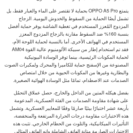
يتمتع OPPO A5 Pro بحماية لا تقتصر على الماء والغبار فقط، بل
تشمل أيضًا الحماية من السقوط والخدوش اليومية. الزجاج
المزدوج المُعزز المستخدم في تغطية الشاشة يوفر حماية أفضل
بنسبة 160% ضد السقوط مقارنة بالزجاج المزدوج المعزز
المستخدم في الهواتف الأخرى. أما بالنسبة لحماية اللوحة الأم،
فقد تم استخدام إطار من سبيكة الألومنيوم عالية القوة AM04
لحماية المكونات الرئيسية، بينما توفر الوسادة البيونيكية
المصنوعة من الإسفنج حماية للكاميرا والمحرك ولمكبرات الصوت
والبطارية وغيرها من المكونات الحيوية من خلال امتصاص
الصدمات عند الاصطدام، تمامًا مثل الوسادة الهوائية الصغيرة.
بفضل هيكله المتين من الداخل والخارج، حصل عملاق التحمُل
على شهادة مقاومة الصدمات من الفئة العسكرية، المدعومة
بأربعة عشر اختبارًا بيئيًا صارمًا وفقًا للمعايير العسكرية. وتشمل
هذه الاختبارات مقاومة درجات الحرارة المرتفعة والمنخفضة،
التأثيرات الميكانيكية، والتلوث من الحطام الخارجي. تثبت هذه
الاختبارات الصارمة متانة الهاتف الشاملة وانه الهاتف المثالي