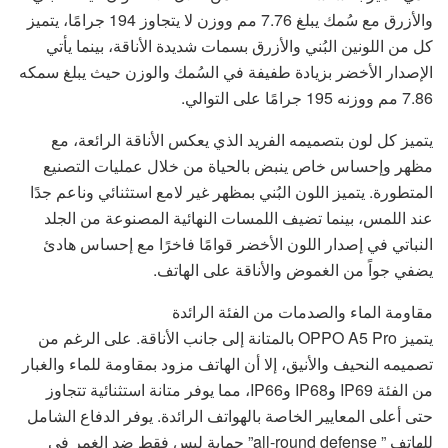
والأزرق مع سُمك يبلغ 7.76 مم ووزن لا يتجاوز 194 جرامًا، يتميز
كل من اللونين البُني والأزرق بسمات شديدة الأناقة، بينما يأتي
الإصدار الأخضر بزيادة طفيفة في السُمك والوزن حيث يبلغ سمكه
7.86 مم ووزنه 195 جرامًا على التوالي.
يتميز كل لون بتصميمه الفريد الذي يعكس الأناقة الرائعة، مع
مظهر وإحساس خاص ينبض بالحياة من خلال عمليات التصنيع
المتطورة. يتميز اللون البُني بمظهر غير لامع استثنائي وناعم جدًا
عند اللمس، بينما تضيف اللمسات النهائية المصنوعة من الجلد
النباتي في إصدار اللون الأخضر قوامًا فاخرًا مع إحساس هادئ
يضفي جواً من الغموض والأناقة على الهاتف.
مقاومة الماء والصدمات من الفئة الرائدة
يتميز OPPO A5 Pro بالمتانة إلى جانب الأناقة. على الرغم من
تصميمه النحيف والأنيق، إلا أن الهاتف مزود بمقاومة للماء والغبار
من الفئة IP69 وIP68 وIP66، مما يوفر متانة استثنائية تتجاوز
حتى أعلى المعايير الخاصة بالهواتف الرائدة. يوفر الدفاع الشامل
للهاتف ” all-round defense” حماية ليس فقط ضد الغمر في