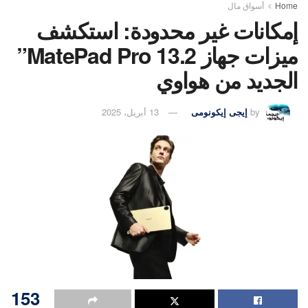
Home
أسواق مال
إمكانات غير محدودة: استكشف
ميزات جهاز MatePad Pro 13.2”
الجديد من هواوي
by
إيجى إيكونومى
13 أبريل، 2025
153