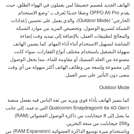
الهاتف الجديد مُصمم خصيصًا لمن يعملون في الهواء الطلق، حيث
يقدم OPPO A5 Pro وضعًا جديدًا يُعرف بـ “وضع الاستخدام
الخارجي” (Outdoor Mode)، والذي يعمل على تحسين إعدادات
الشبكة لتسريع الوصول، وتخصيص المزيد من موارد الشبكة
والمعالج لتطبيقات العمل، بالإضافة إلى تمديد وقت إضاءة
الشاشة لتسهيل الاستخدام أثناء أداء المهام. كما يضمن الهاتف
سهولة التشغيل باستخدام مختلف أنواع القفازات، سواء كانت
مصنوعة من الجلد السميك أو مقاومة للماء، مما يجعل الوصول
إلى مجموعة واسعة من وظائف الهاتف أكثر سهولة من أي وقت
مضى دون التأثير على سير العمل.
Outdoor Mode
كما يتميز الهاتف بأداء قوي ويزيد من ثقة الناس فيه بفضل منصة
Qualcomm Snapdragon® 6s 4G Gen1 التي تدعمه، إلى جانب
ما يصل إلى 8 جيجابايت من ذاكرة الوصول العشوائي (RAM)
و256 جيجابايت من سعة التخزين.
وباستخدام ميزة توسيع الذاكرة العشوائية (RAM Expansion) من