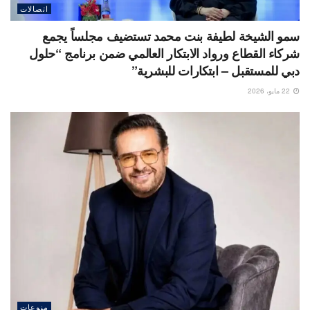
اتصالات
سمو الشيخة لطيفة بنت محمد تستضيف مجلساً يجمع
شركاء القطاع ورواد الابتكار العالمي ضمن برنامج “حلول
دبي للمستقبل – ابتكارات للبشرية”
22 مايو، 2026
منوعات