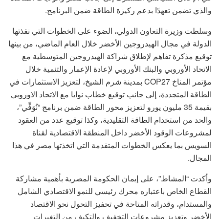
والذي تضمن تعهدًا بدعم ركيزة الطاقة ضمن البرنامج.
وسلطت وزيرة التعاون الدولي، الضوء على الخطوات التي نفذتها
الدولة في مجال الهيدروجين الأخضر خلال العام الماضي، من بينها
توقيع مذكرة تفاهم لإطلاق شراكة الهيدروجين المتوسطية مع
الاتحاد الأوروبي والبنك الأوروبي لإعادة الإعمار والتنمية خلال
مؤتمر المناخ COP27 بمدينة شرم الشيخ، لتعزيز الاستثمارات في
الطاقة المتجددة، إلى جانب توقيع خطاب نوايا مع الاتحاد الاوروبي
بقيمة 35 مليون يورو لتعزيز محور الطاقة ضمن برنامج “نُوَفِّي”،
والحد من استخدام الطاقة التقليدية، وكذا توقيع عدد من العقود
لمشروعات الوقود الأخضر داخل المنطقة الاقتصادية لقناة
السويس بما يعكس الخطوات المتقدمة التي اتخذتها مصر في هذا
المجال.
وأكدت “المشاط”، على إيمان الحكومة المصرية بأهمية مشاركة
القطاع الخاص باعتباره محرك رئيسي للنمو الاقتصادي الشامل
والمستدام، وقدراته المتاحة في تحفيز التحول نحو الاقتصاد
الأخضر وتعزيز مشروعات التخفيف والتكيف من التغيرات