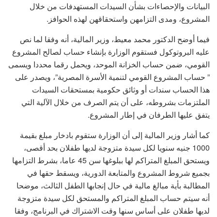
البيانات والإحصاءات بشأن السيدات المستهدفات من خلال
المشروع، ومدى التزامهن واستحقاقهن لهذه الحوافز.
فيما أوضح الدكتور محمد معيط، وزير المالية، أنه وفقا لما نص
عليه البروتوكول فستقوم الوزارة بإنشاء حساب لصالح المشروع
القومي، ضمن حساب الخزانة الموحد، ويحمل رقما محددا ويسمى
” حساب المشروع القومي لتنمية الأسرة المصرية”، ويصدر على
هذا الحساب سندات أو وثائق حكومية بمستحقات السيدات
الملتزمات بشروطه، على أن يتم الصرف من خلال الآلية التي
يتفق عليها الطرفان في إطار المشروع.
كما أشار وزير المالية إلى أن الوزارة ستقوم بادخار مبلغ بقيمة
1000 جنيه سنويا لكل سيدة متزوجة لديها طفلان بحد أقصى،
ويستحق المبلغ المتراكم لها ببلوغها سن 45 عاما، بشرط التزامها
بجميع شروط المشروع والمتابعة الدورية، ويسقط حقها في
المطالبة بأية مبالغ مالية في حال إنجابها الطفل الثالث، موضحا
أنه سيتم حساب المبلغ المتراكم والمستحق لكل سيدة متزوجة
لديها طفلان على أساس سنها وقت الاشتراك في البرنامج، وفقا