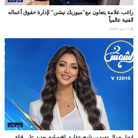
راغب علامة يتعاون مع”ميوزيك نيشن” لإدارة حقوق أعماله
الفنية عالمياً
14 مايو، 2026
منوعات
انجل جمال تعود ببرنامج عقاري اقتصادي جديد على قناة