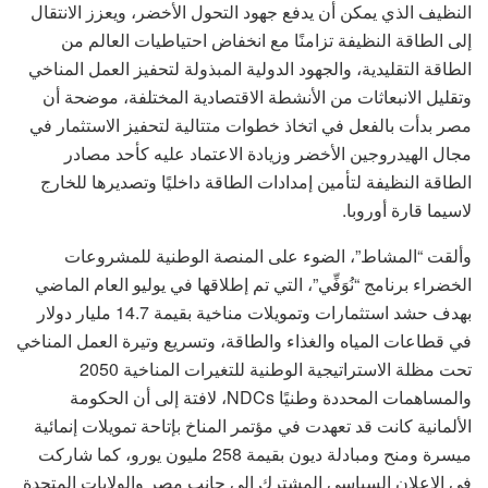
النظيف الذي يمكن أن يدفع جهود التحول الأخضر، ويعزز الانتقال
إلى الطاقة النظيفة تزامنًا مع انخفاض احتياطيات العالم من
الطاقة التقليدية، والجهود الدولية المبذولة لتحفيز العمل المناخي
وتقليل الانبعاثات من الأنشطة الاقتصادية المختلفة، موضحة أن
مصر بدأت بالفعل في اتخاذ خطوات متتالية لتحفيز الاستثمار في
مجال الهيدروجين الأخضر وزيادة الاعتماد عليه كأحد مصادر
الطاقة النظيفة لتأمين إمدادات الطاقة داخليًا وتصديرها للخارج
لاسيما قارة أوروبا.
وألقت “المشاط”، الضوء على المنصة الوطنية للمشروعات
الخضراء برنامج “نُوَفِّي”، التي تم إطلاقها في يوليو العام الماضي
بهدف حشد استثمارات وتمويلات مناخية بقيمة 14.7 مليار دولار
في قطاعات المياه والغذاء والطاقة، وتسريع وتيرة العمل المناخي
تحت مظلة الاستراتيجية الوطنية للتغيرات المناخية 2050
والمساهمات المحددة وطنيًا NDCs، لافتة إلى أن الحكومة
الألمانية كانت قد تعهدت في مؤتمر المناخ بإتاحة تمويلات إنمائية
ميسرة ومنح ومبادلة ديون بقيمة 258 مليون يورو، كما شاركت
في الإعلان السياسي المشترك إلى جانب مصر والولايات المتحدة