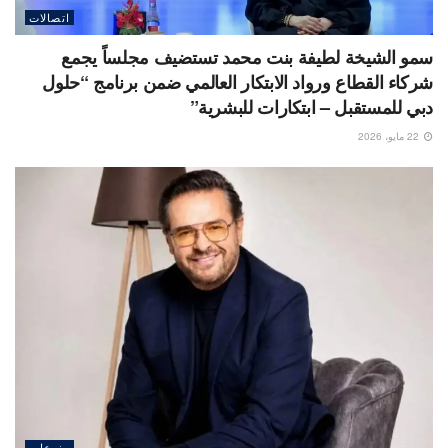
اتصالات
سمو الشيخة لطيفة بنت محمد تستضيف مجلساً يجمع
شركاء القطاع ورواد الابتكار العالمي ضمن برنامج “حلول
دبي للمستقبل – ابتكارات للبشرية”
22 مايو، 2026
منوعات