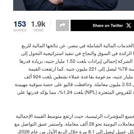
153
1.9k
Share on Twitter
SHARES
VIEWS
الخدمات المالية الشاملة في مصر، عن نتائجها المالية للربع
20، وهو ما يعزز مكانتها الرائدة في السوق والنجاح في تنفيذ استراتيجية التحول إلى
منصة متكاملة لتمويل نمط الحياة المتطور، وقد حققت الشركة إجمالي إيرادات بلغت 1.52 مليار جنيه، بزيادة قدرها
40% على أساس سنوي، في حين قفز صافي الربح بنسبة 78% ليصل إلى 221 مليون جنيه .كما ارتفعت القيمة
الإجمالية للمبيعات (GMV) بنسبة 31% لتصل إلى 6.96 مليار جنيه، مدعومة بقاعدة عملاء نشطين بلغت 924 ألف
عميل، وزيادة بنسبة 49% في عدد المعاملات لتصل إلى 2.53 مليون معاملة. وحافظت ڤاليو على حصة سوقية مهيمنة
بلغت 26.5% في يناير 2026 مع الالتزام بنسبة منخفضة للقروض المتعثرة (NPL) بلغت 1.24%، مما يؤكد قدرتها على
 جميع المؤشرات الرئيسية، حيث ارتفع متوسط القيمة الإجمالية
للمبيعات اليومية إلى 77.4 مليون جنيه، بينما بلغ عدد المعاملات اليومية نحو 28 ألف معاملة. واستمر عمق التواصل مع
العملاء في التزايد، حيث ارتفع معدل تكرار المعاملات لكل عميل ليصل إلى 8.1 مرة خلال الربع الأول من عام 2026،