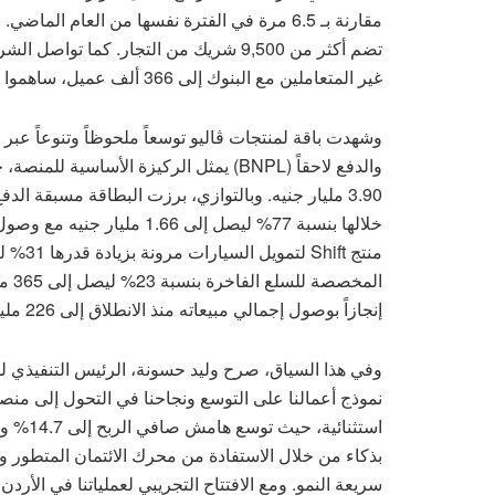
مقارنة بـ 6.5 مرة في الفترة نفسها من العام ا
تضم أكثر من 9,500 شريك من التجار. كما
غير المتعاملين مع البنوك إلى 366 ألف عميل، ساهموا بمبلغ 1.04 مليار جنيه في القيمة الإجمالية للمبيعات خلال الربع.
3.90 مليار جنيه. وبالتوازي، برزت البطاقة مسبقة 
إنجازاً بوصول إجمالي مبيعاته منذ الانطلاق إلى 226 مليون جنيه.
نموذج أعمالنا على التوسع ونجاحنا في التحول إلى منصة
بذكاء من خلال الاستفادة من محرك الائتمان المتطور 
سريعة النمو. ومع الافتتاح التجريبي لعملياتنا في الأر