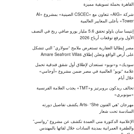
القاهرة بحملة تسويقية مميزة
شركة «AIG» تتعاون مع «CSCEC الصينية» بمشروع «AI
Tower» بأعلى المعايير العالمية
إنتيسا سان باولو تحقق 5.6 مليار يورو صافي ربح في النصف
الأول وترفع توقعات أرباح 2026
مصر إيطاليا العقارية تستعرض ملامح “سولاري” التي تتشكل
على أرض الواقع وتعلن إطلاق Amare Seafront Villas
سوديك» و«نوبو» تستعدان لإطلاق أول شقق فندقية تحمل
علامة “نوبو” العالمية في مصر ضمن مشروع «أوجامي»
خلال أيام
تحالف ريدكون بروبرتيز و«TMT» يجذب العلامة الفرنسية
«مونوبري»
مهرجان “هي الفنون Arts- “She يكشف تفاصيل دورته
السادسة تحت شعار
الإعلامية الدكتورة منى العمدة تكشف عن مشروع “رواسي”
والطفرة العمرانية بمدينة السادات خلال لقائها بالمهندس