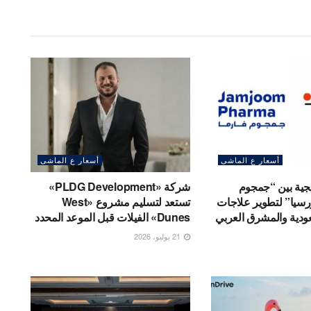
أسعار ع الماشى
أسعار ع الماشى
جية بين “جمجوم
شركة «PLDG Development»
ورسيا” لتطوير علاجات
تستعد لتسليم مشروع «West
ودية والمشرق العربي
Dunes» الفيلات قبل الموعد المحدد
21 يوليو، 2026