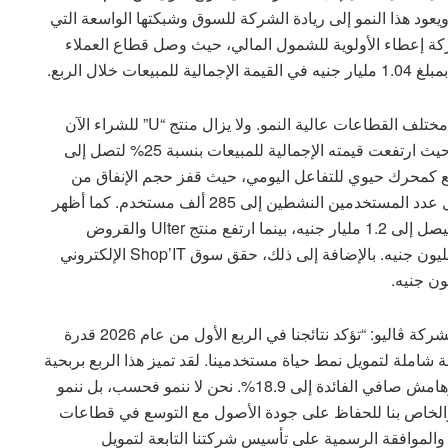
لماضي. ويعود هذا النمو إلى ريادة الشركة للسوق وشبكتها الواسعة التي
 تواصل الشركة إعطاء الأولوية للشمول المالي، حيث وصل قطاع العملاء
وشهدت باقة لمنتجات ڤاليو توسعاً ملحوظاً وتنوعاً عبر مختلف القطاعات عالية النمو. ولا يزال منتج “U” للشراء الآن
والدفع لاحقاً (BNPL) يمثل الركيزة الأساسية للمنصة، حيث ارتفعت قيمته الإجمالية للمبيعات بنسبة 25% لتصل إلى
الدفع كمحرك حيوي للتفاعل اليومي، حيث قفز حجم الإنفاق من
خلالها بنسبة 77% ليصل إلى 1.66 مليار جنيه مع وصول عدد المستخدمين النشطين إلى 285 ألف مستخدم. كما أظهر
منتج Shift لتمويل السيارات مرونة بزيادة قدرها 31% ليصل إلى 1.2 مليار جنيه، بينما ارتفع منتج Ulter والقروض
المخصصة للسلع الفاخرة بنسبة 23% ليصل إلى 365 مليون جنيه. بالإضافة إلى ذلك، حقق سوق Shop’IT الإلكتروني
وفي هذا السياق، صرح وليد حسونة، الرئيس التنفيذي لشركة ڤاليو: “تؤكد نتائجنا في الربع الأول من عام 2026 قدرة
 شاملة لتمويل نمط حياة مستخدمينا. لقد تميز هذا الربع بربحية
استثنائية، حيث توسع هامش صافي الربح إلى 14.7% وهامش صافي الفائدة إلى 18.9%. نحن لا ننمو فحسب، بل ننمو
والخاص بنا للحفاظ على جودة الأصول مع التوسع في قطاعات
دن والموافقة الرسمية على تأسيس شركتنا التابعة لتمويل