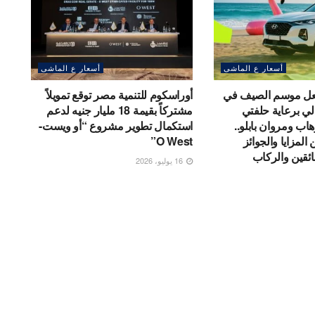
أسعار ع الماشى
أسعار ع الماشى
شعل موسم الصيف في
أوراسكوم للتنمية مصر توقع تمويلاً
ي برعاية حلفتي
مشتركاً بقيمة 18 مليار جنيه لدعم
اب ومروان بابلو..
استكمال تطوير مشروع “أو ويست-
المزايا والجوائز
O West”
سائقين والركاب
16 يوليو، 2026