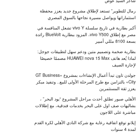
شاكر السيد عوض
رمال للتطوير” تستعد لإطلاق مشروع جديد يعزز محفظة
استثماراتها ويواصل مسيرة نجاحها بالسوق المصري
أكبر بطارية في تاريخ سلسلة vivo Y تشعل المنافسة في
مصر مع إطلاق vivo Y500، المزود ببطارية BlueVolt رائدة
بسعة 8100 مللي أمبير
بطارية ضخمة وتصميم متين ودعم سهل لتطبيقات جوجل:
لماذا يُعد هاتف HUAWEI nova 15 Max مصممًا خصيصًا
لإجازة الصيف
جولدن تاون تبدأ أعمال الإنشاءات بمشروع «GT Business
City» بالتزامن مع طرح المرحلة الأولى للبيع.. وتنفيذ مبكر
يعزز ثقة المستثمرين
الأهلي صبور تطلق أحدث مراحل المشروع “يود البحر” ،
بشاليهات صف اول على البحر بخدمات فندقية، مع إطلالات
مباشرة على اللاجون
إيلانو توقع اتفاقية رعاية مع شركة النادي الأهلي لكرة القدم
لمدة 4 سنوات