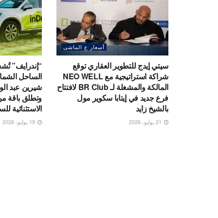
أسعار ع الماشى
سيتي إيدج للتطوير العقاري توقع
“إندرايف” تُ
شراكة استراتيجية مع NEO WELL
الساحل الشمال
المالكة والمشغلة لـ BR Club لافتتاح
شيرين عبد الوه
فرع جديد في إيتابا سكوير مول
وتطلق باقة من 
بالشيخ زايد
الاستثنائية لل
21 يوليو، 2026
19 يوليو، 2026