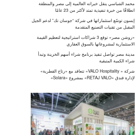
محمد الشباسي ينقل خبراته العالمية إلى مصر والمنطقة
انطلاقًا من خبرة تنفيذية تمتد لأكثر من 23 عامًا
إبسون توسّع استثماراتها في شركة “جوسان تك” لدعم الجيل
المقبل من تقنيات التصنيع المتقدمة
«روشن مصر» توقع 3 شراكات استراتيجية لتعظيم القيمة
الاستثمارية لمشروعاتها بالسوق العقاري
مدينة مصر تواصل تنفيذ برنامج شراء أسهم الخزينة وتبدأ
شراء الكمية المتبقية
شركة « VALO Hospitality» تتعاقد مع «رتاج القطرية»
لإدارة فندق «RETAJ VALO» بمشروع «Solara»