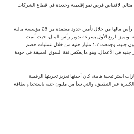
توسطة (SMEs)، نحن في وضع مثالي لاقتناص فرص نمو إقليمية وجديدة في قطاع الشركات
ولدعم هذه الأهداف التوسعية، قامت ڤاليو بتعزيز هيكل رأس مالها من خلال تأمين حدود معتمدة من 28 مؤسسة مالية
ير مصرفية بإجمالي 21.2 مليار جنيه. وتميز الربع الأول بسرعة تدوير رأس المال، حيث أتمت
الشركة الموجة الـ 21 من توريق سندات بقيمة 443 مليون جنيه، وجمعت 1.7 مليار جنيه من خلال عمليات خصم
تعددة، مما ضخ سيولة إجمالية قدرها 2.1 مليار جنيه في الأعمال، وهو ما يعكس ثقة السوق العميقة في جودة
 حققت ڤاليو عدة إنجازات استراتيجية هامة، كان أحدثها تعزيز تجربتها الرقمية
لكبيرة عبر التطبيق، والتي تبدأ من مليون جنيه باستخدام بطاقة