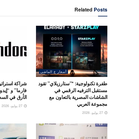
Related
Posts
أسعار ع الماشى
طفرة تكنولوجية: *”ستارزبلاي” تقود
شراكة استراتي
مستقبل الترفيه الرقمي في
فارما” و “إيد
الشاشات المصرية بالتعاون مع
الأرق في السع
مجموعة العربي
27 يوليو، 2026
27 يوليو، 2026