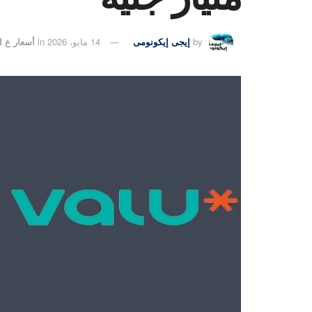
by
إيجى إيكونومى
14 مايو، 2026
in
أسعار ع 