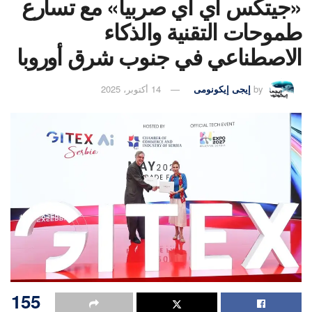
«جيتكس أي آي صربيا» مع تسارع
طموحات التقنية والذكاء
الاصطناعي في جنوب شرق أوروبا
by
إيجى إيكونومى
14 أكتوبر، 2025
155