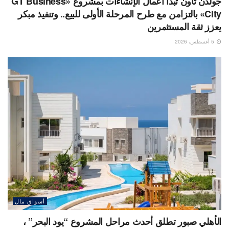
جولدن تاون تبدأ أعمال الإنشاءات بمشروع «GT Business
City» بالتزامن مع طرح المرحلة الأولى للبيع.. وتنفيذ مبكر
يعزز ثقة المستثمرين
5 أغسطس، 2026
أسواق مال
الأهلي صبور تطلق أحدث مراحل المشروع “يود البحر” ،