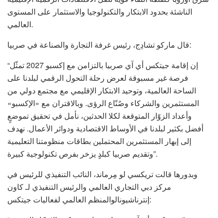
الناشئة بحدود الابتكار والتكنولوجيا والاستثمار على المستوى
العالمي.
قال ماركو تشادِج، رئيس غرفة التجارة والصناعة في صربيا:
“إن إقامة جيتكس أي آي صربيا بالتزامن مع إكسبو 2027 تمثّل
فرصة غير مسبوقة لعرض رحلة التحول الرقمي لبلدنا على
الساحة العالمية، وتوحيد الابتكار الإقليمي مع مجتمع دولي من
المستثمرين والشركاء وصُنّاع الرؤى. وبالاقتران مع «الإكسبو»
وأعداد الزوّار المتوقعة لكلا الحدثين، نأمل في تحقيق تموضعٍ
أفضل بكثير لبلدنا في الأوساط الاقتصادية ودوائر الأعمال. نهدف
إلى إبهار المستثمرين المحتملين بطاقات منظومتنا التعليمية
وتقديم صربيا كبلدٍ يزخر بفرص تكنولوجية كبيرة”.
وبدورها قالت تريكسي لو مِرماند، النائب التنفيذي للرئيس في
مركز دبي التجاري العالمي والرئيس التنفيذي لـ كاون
إنترناشيونالوالمنظم العالمي لفعاليات جيتكس: