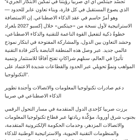
“تجسّد جيتكس أي آي صربيا رؤيتنا في تمكين الابتكار الجريء
الذي يصوغ المستقبل في كل قارة، وبناء تعاون عابر للحدود —
وهو أمرٌ حاسم في عقد الذكاء الاصطناعي. إن الاستضافة
الاستراتيجية لأول نسخة من «جيتكس» خلال إكسبو 2027 بلغراد
خطوةٌ ذكية لتفعيل القوة الناعمة للتقنية والذكاء الاصطناعي،
وحشد التعاون بين الدول، والمشاركة المفتوحة في ابتكار نموذج
عالمي جديد. عبر وصل هذه المنطقة النابضة بأكثر قادة التقنية
تأثيرًا في العالم، سنلهم شراكاتٍ تفتح آفاقًا للاستثمار وتنمية
المواهب ونموٍّ تحويلي عبر الحدود والقطاعات شديدة الاعتماد على
التكنولوجيا”.
دعم صادرات تكنولوجيا المعلومات والاتصالات وأجندة تطوير
الذكاء الاصطناعي في صربيا
برزت صربيا كإحدى الدول المتقدمة في مسار التحول الرقمي
بجنوب شرق أوروبا، مؤكِّدة ريادتها عبر قطاع تكنولوجيا المعلومات
والاتصالات المزدهر، وخدمات الحكومة الإلكترونية المتقدمة،
والمنظومات التقنية الحيوية، والاستراتيجية الوطنية للذكاء