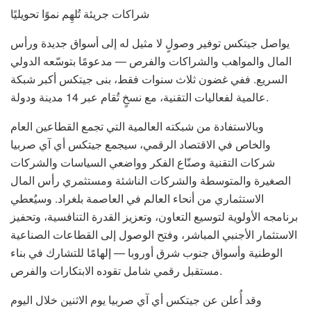
شراكات جريئة تُلهِم نموًا تحويليًا
يواصل جيتكس توفير وصولٍ لا مثيل له إلى أسواق جديدة ورأس
المال والمواهب والشراكات والفرص — مدعومًا بتوسّعه الدولي
السريع. ففي غضون ثلاث سنوات فقط، بنى جيتكس أكبر شبكة
عالمية لفعاليات التقنية، مع نسخٍ تُقام عبر 14 مدينة ودولة.
وبالاستفادة من شبكته العالمية التي تجمع القطاعين العام
والخاص في الاقتصاد الرقمي، سيجمع جيتكس أي آي صربيا
شركات التقنية وصنّاع الفكر وواضعي السياسات والشركات
الصغيرة والمتوسطة والشركات الناشئة ومستثمري رأس المال
الاستثماري من أنحاء العالم في العاصمة بلغراد. وسيُعطي
برنامجه الأولوية لتوسيع التعاون، وتعزيز القدرة التنافسية، وتحفيز
الاستثمار الأجنبي المباشر، وفتح الوصول إلى القطاعات الصناعية
الوطنية وأسواق جنوب شرق أوروبا — إلهامًا للتشارك في بناء
مستقبل رقمي شامل تقوده الابتكارات والفرص.
وقد أُعلن عن جيتكس أي آي صربيا يوم الاثنين خلال اليوم