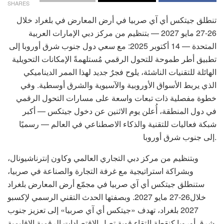
SHARES
تنطلق جيتكس أي آي صربيا في أرض المعارض في بلغراد خلال
26-27 مايو 2027 — بتنظيم من مركز دبي الإمارات العربية
المتحدة — 14 أكتوبر 2025: مع سعي دول جنوب شرق أوروبا إلى
تطبيق أطر طموحة للتحول الرقمي مُستلهمةً الإمكانات التحويلية
الهائلة للتقنيات الناشئة، يلوح فجرٌ جديد لهذا الممر الديناميكي
الذي يربط الأسواق الأوروبية والآسيوية والشرق أوسطية. وفي
خطوة مفصلية ذات تبعات واسعة على مسارات التحول الرقمي
في دول المنطقة، أُعلن يوم الاثنين عن دخول جيتكس — أكبر
شبكة فعاليات للتقنية والذكاء الاصطناعي في العالم — رسميًا
إلى جنوب شرق أوروبا.
وبتنظيم من مركز دبي التجاري العالمي وكاون إنترناشيونال،
وبشراكة استراتيجية مع غرفة التجارة والصناعة في صربيا،
ستنطلق جيتكس أي آي صربيا في مجمّع أرض المعارض بلغراد
خلال26-27 مايو 2027. وبصفتها الحدث التقني الرسمي لإكسبو
2027 بلغراد، تهدف «جيتكس أي آي صربيا» إلى تعزيز جنوب
شرق أوروبا كنقطة التقاء قوية تصل الاقتصادات الرقمية الإقليمية