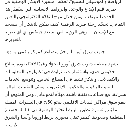
الرياضة والموسيقى للجميع”، تعكس مسيرة الابتكار الوطنية في
صربيا قيم الإبداع والوحدة والروابط الإنسانية التي ستُميّز هذا
الحدث المرتقب. ومن خلال مزج التقدّم التكنولوجي بالتعبير
الثقافي، تُجسِّد رحلة صربيا الرقمية كيف يمكن للابتكار أن ينسجم
مع الإنسان — وهي الرؤية التي تستعد جيتكس أي آي صربيا
لتعزيزها.
جنوب شرق أوروبا: زخمٌ متصاعد كمركز رقمي مزدهر
تشهد منطقة جنوب شرق أوروبا تحوّلًا رقميًا لافتًا يقوده إصلاح
حكومي قوي، واستثمارات متزايدة في تكنولوجيا المعلومات
والاتصالات، وابتكارٌ نشط في القطاع الخاص. وتتوسع الخدمات
العامة الرقمية والحكومة الإلكترونية وتبنّي التقنيات المالية
بسرعة، مع صناعات تقنية ناشئة مهيّأة لنمو هائل. ومن المتوقع أن
ينمو سوق مراكز البيانات الإقليمي بنحو 50% في السنوات المقبلة
(بحسب JLL)، ما يُبرز تسارع تطوير البنية التحتية الرقمية في
المنطقة وصعودها كممر تقني محوري يربط أوروبا وآسيا والشرق
الأوسط.