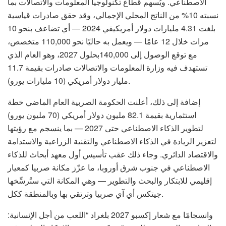
الاصطناعي. ويُسهم قطاع تكنولوجيا المعلومات والاتصالات بما
نسبته 10% من الناتج المحلي الإجمالي، وقد حقق صادرات قياسية
بلغت 4.31 مليارات دولار أمريكيفي 2024 — أي تضاعف بنحو 10
مرات خلال 12 عامًا — ويعمل به حاليًا نحو 110,000 متخصص،
مع توقع الوصول إلى 140,000بحلول 2027، وهو العام الذي
تستهدف فيه وزارة المعلومات والاتصالات صادرات بقيمة 11.7
مليار دولار أمريكي (10 مليارات يورو).
إضافة إلى ذلك، أعلنت الحكومة الصربية العام الماضي خطة
استثمارية بقيمة 82.1 مليون دولار أمريكي (70 مليون يورو)
لتطوير الذكاء الاصطناعي حتى 2027 — بما ينسجم مع رؤيتها
لتعزيز الريادة في الذكاء الاصطناعي والتقنية الزراعية والاستدامة
والاقتصاد الدائري. وجاء ذلك عقب تأسيس أول معهد أبحاث للذكاء
الاصطناعي في جنوب شرق أوروبا، ما عزّز مكانة صربيا كمعيار
إقليمي للابتكار والبحث والتطوير — وهي المكانة التي ستُرسِّخها
جيتكس أي آي صربيا وترتقي بها وبالمنطقة ككل.
وانسجامًا مع شعار إكسبو 2027 بلغراد “اللعب من أجل الإنسانية: