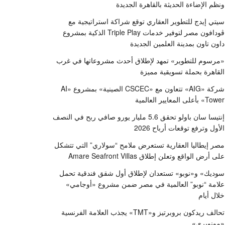
ونظم الإضاءة الحديثة بالقاهرة الجديدة
سيتي إيدج للتطوير العقاري توقع شراكة استراتيجية مع
ڤودافون مصر لتوفير خدمات Triple Play الذكية بمشروع
داون تاون بمدينة العلمين الجديدة
«مرسوم للتطوير» تمهد لإطلاق أحدث مشروعاتها في غرب
القاهرة بحملة تسويقية مميزة
شركة «AIG» تتعاون مع «CSCEC الصينية» بمشروع «AI
Tower» بأعلى المعايير العالمية
إنتيسا سان باولو تحقق 5.6 مليار يورو صافي ربح في النصف
الأول وترفع توقعات أرباح 2026
مصر إيطاليا العقارية تستعرض ملامح “سولاري” التي تتشكل
على أرض الواقع وتعلن إطلاق Amare Seafront Villas
سوديك» و«نوبو» تستعدان لإطلاق أول شقق فندقية تحمل
علامة “نوبو” العالمية في مصر ضمن مشروع «أوجامي»
خلال أيام
تحالف ريدكون بروبرتيز و«TMT» يجذب العلامة الفرنسية
«مونوبري»