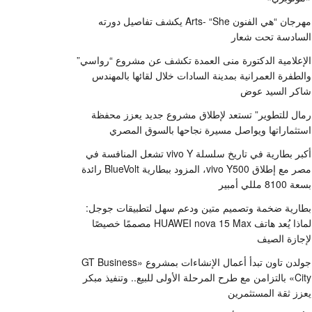
مهرجان “هي الفنون Arts- “She يكشف تفاصيل دورته
السادسة تحت شعار
الإعلامية الدكتورة منى العمدة تكشف عن مشروع “رواسي”
والطفرة العمرانية بمدينة السادات خلال لقائها بالمهندس
شاكر السيد عوض
رمال للتطوير” تستعد لإطلاق مشروع جديد يعزز محفظة
استثماراتها ويواصل مسيرة نجاحها بالسوق المصري
أكبر بطارية في تاريخ سلسلة vivo Y تشعل المنافسة في
مصر مع إطلاق vivo Y500، المزود ببطارية BlueVolt رائدة
بسعة 8100 مللي أمبير
بطارية ضخمة وتصميم متين ودعم سهل لتطبيقات جوجل:
لماذا يُعد هاتف HUAWEI nova 15 Max مصممًا خصيصًا
لإجازة الصيف
جولدن تاون تبدأ أعمال الإنشاءات بمشروع «GT Business
City» بالتزامن مع طرح المرحلة الأولى للبيع.. وتنفيذ مبكر
يعزز ثقة المستثمرين