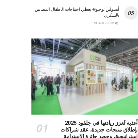
أنسولين توجيو® يغطي احتياجات الأطفال المصابين
بالسكري
352 SHARES
أغذية تُعزز ريادتها في جلفود 2025
بإطلاق منتجات جديدة، عقد شراكات
استراتيجية، وحصد جائزة الاستدامة