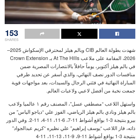
153
SHARES
شهدت بطولة العالم CIB وبالم هيلز لمحترفي الإسكواش 2025–
2026، المقامة على ملاعب At The Hills بـ Crown Extension
في بالم هيلز أكتوبر، يوماً حافلاً بالانتصارات المصرية ضمن
منافسات الدور نصف النهائي، والذي أسفر عن تحديد طرفي
المباراة النهائية في فئتي الرجال والسيدات، بعد مواجهات قوية
جمعت نخبة من أفضل لاعبي ولاعبات العالم.
واستهل اللاعب “مصطفي عسل”، المصنف رقم ١ عالميا ولاعب
بالم هيلز ونادي بالم هيلز الرياضي، الفوز علي “دياجو الياس” من
بيرو بنتيجة 3-1 بواقع أشواط 11-7، 6-11، 11-4، 11-2. وفي الدور
ذاته، فاز اللاعب “يوسف إبراهيم” علي نظيره “كريم عبدالجواد”
بنتيجة 3-1 بواقع أشواط 11-9، 9-11، 13-11، 11-4