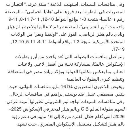
وفي منافسات السيدات، استهلت اللاعبة “امينة عرفى” انتصارات
المصريات في البطولة، بعد فوزها على “هانيا الحمامى” – المصنفة
رقم ١ عالميا- بنتيجة 3-1 بواقع أشواط 10-12, 11-11,7-8, 11-9
واختتمت “نور الشربينى”، المصنفة رقم ٢ عالميا ولاعبة بالم هيلز
ونادي بالم هيلز الرياضي، الفوز على “اوليفيا ويفر” من الولايات
المتحدة الأمريكية بنتيجة 3-1 بواقع أشواط 11-4، 11-5, 10-12,
19-17.
وتتواصل منافسات البطولة، التي تُعد واحدة من أبرز بطولات
الإسكواش عالميًا، بمشاركة نخبة من أفضل لاعبي ولاعبات
العالم، بما يعكس مكانتها الدولية ويؤكد ريادة مصر في استضافة
وتنظيم كبرى البطولات العالمية.
ويخوض اللاعبون المصريون غدًا 16 مايو منافسات النهائي، حيث
يلتقي مصطفي عسل ضد يوسف إبراهيم في منافسات الرجال،
وفي منافسات السيدات تواجه نور الشربيني نظيرتها أمينة عرفي.
تُسهم بطولة العالم CIB وبالم هيلز لمحترفي الإسكواش 2025–
2026، التي تُقام خلال الفترة من 8 إلى 16 مايو، في دعم رؤية
بالم هيلز لتشكيل مستقبل الإسكواش المصري، حيث تشهد