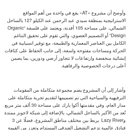
وأوضح أن مشروع «AT» يقع في واحدة من أهم المواقع
الاستراتيجية بمنطقة سيدي عبد الرحمن عند الكيلو 127 بالساحل
الشمالي، على مساحة 105 أفدنة، ويعتمد على فلسفة “Organic
Design” أو التصميم العضوي، والتي تقوم على تحقيق التناغم
الكامل بين العناصر المعمارية والطبيعة، مع توفير انسيابية في
الحركة ومساحات مفتوحة واسعة، إلى جانب الحفاظ على كثافات
إنشائية منخفضة وارتفاعات لا تتجاوز أرضي ودورين، بما يضمن
أعلى درجات الخصوصية والرفاهية.
وأشار إلى أن المشروع يضم مجموعة متكاملة من المقومات
الترفيهية والسياحية التي تم تصميمها لتقديم تجربة متكاملة على
مدار العام، وفي مقدمتها أكوا بارك على مساحة 30 ألف متر مربع
تُعد من الأكبر بالساحل الشمالي، بالإضافة إلى شبكة لاجونز ممتدة
وLazy River يربط بين مختلف مناطق المشروع، فضلًا عن 3
فنادق عالمية تدعم التشغيل الفندقي المستدام وتعزز من القيمة