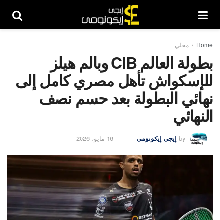
Home
محلي
بطولة العالم CIB وبالم هيلز
للإسكواش تأهل مصري كامل إلى
نهائي البطولة بعد حسم نصف
النهائي
by
إيجى إيكونومى
16 مايو، 2026