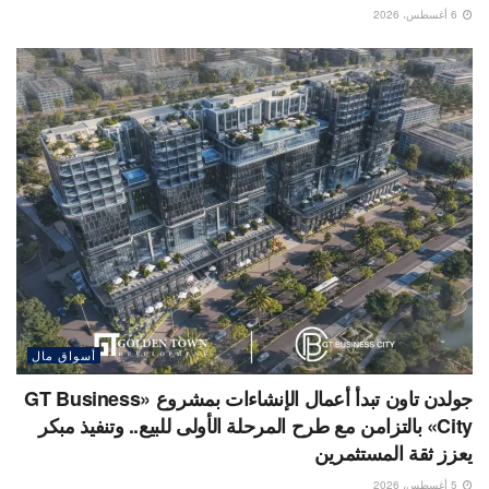
6 أغسطس، 2026
أسواق مال
جولدن تاون تبدأ أعمال الإنشاءات بمشروع «GT Business
City» بالتزامن مع طرح المرحلة الأولى للبيع.. وتنفيذ مبكر
يعزز ثقة المستثمرين
5 أغسطس، 2026