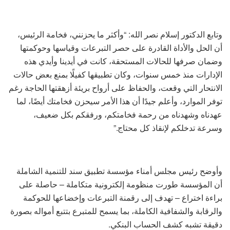
وتابع الدكتور إسلام نصر الله: “وأكثر ما يحزنني، فخامة الرئيس،
أن الحل والأداة القادرة على حصر التبرعات وقياسها وحوكمتها
وضمان صرفها للحالات المستحقة، كانت في أيدينا وأيدي هذه
الإدارات منذ خمس سنوات، وكان تطبيقها كفيلًا بمنع بعض حالات
الانتحار التي وقعت، والحفاظ على أرواح بريئة أزهقتها الحاجة رغم
توفر الموارد، وأعلم جيدًا أن هذا الأمر سيحزن فخامتك أيضًا، لما
عهدناه وشهدناه من رحمة فخامتكم، ورفقكم بكل ضعيف،
وسرعة تدخلكم لإنقاذ كل محتاج.”
وأوضح رئيس مجلس أمناء مؤسسة تطبيق سند للتنمية الشاملة
أن المؤسسة طورت منظومة إلكترونية متكاملة – حاصلة على
براءة اختراع – تهدف إلى رقمنة التبرعات وإخضاعها للحوكمة
والرقابة والشفافية الكاملة، بما يسمح للمتبرع بتتبع أمواله بصورة
دقيقة تشبه كشف الحساب البنكي.