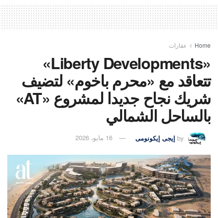
Home
عقارات
«Liberty Developments»
تتعاقد مع «محرم باخوم» لتضيف
شريك نجاح جديدا لمشروع «AT»
بالساحل الشمالي
by
إيجى إيكونومى
16 مايو، 2026