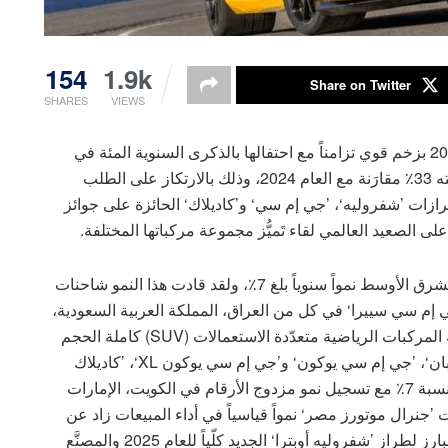
154
1.9k
Share on Twitter
SHARES
VIEWS
أنهت ’جنرال موتورز أفريقيا والشرق الأوسط‘ العام 2025 بزخم قوي تزامناً مع احتفالها بالذكرى السنوية المئة في
المنطقة، حيث سجّلت نمواً بارزاً في مبيعاتها بلغت نسبته 33٪ مقارَنة مع العام 2024، وذلك بالارتكاز على الطلب
زات ’شفروليه‘، ’جي إم سي‘ و’كاديلاك‘ الحائزة على جوائز
ى الصعيد العالمي لقاء تَميُّز مجموعة مركباتها المختلفة.
ضمن هذا السياق، حقّقت ’جنرال موتورز‘ في منطقة الشرق الأوسط نمواً سنوياً بلغ 7٪، ولقد قادت هذا النمو شاحنات
 إم سي سييرا‘ في كل من العراق، المملكة العربية السعودية،
لبنان، الإمارات العربية المتحدة والبحرين. أما ضمن فئة المركبات الرياضية متعدّدة الاستعمالات (SUV) كاملة الحجم
من ’جنرال موتورز‘ – ’شفروليه تاهو‘ و’شفروليه سوبربان‘، ’جي إم سي يوكون‘ و’جي إم سي يوكون XL‘، ’كاديلاك
إسكاليد‘ و’كاديلاك إسكاليد ESV‘، فقد نمت المبيعات بنسبة 7٪ مع تسجيل نمو مزدوج الأرقام في الكويت، الإمارات
 ’جنرال موتورز مصر‘ نمواً قياسياً في أداء المبيعات زاد عن
154٪ خلال 2025 مقارَنة مع 2024، مدفوعاً بإطلاقها البارز لطراز ’شفروليه أوبترا‘ الجديد كلّياً للعام 2025 والمصنَّع