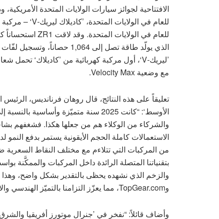
الذي يولّد طاقة تصل إلى 1,064
مع وضعية Velocity Max.
تعليقاً على هذه النتائج، قال روهان فرنانديس، الرئيس 
الأوسط‘: “كانت 2025 سنة متميّزة وأساسي
والشركاء من الوكلاء هم من جعلها هكذا. فشغفهم بشاحنات
الاستعمالات كاملة الحجم الأيقونية يستمر بدفع النمو ل
من المركبات التي تتلاءم مع مختلف النقاط السعرية ضمن
بتقنياتنا المتصلة الرائدة داخل المركبات والممكَّنة بواس
والزخم الذي نشهده يحظى بالتقدير بشكل واضح، وهذا يت
وTopGear.com، مما يعزّز التزامنا بالتميّز الهندسي والابتكار المتقدّم ورفع القيمة بالنسبة للعملاء.”