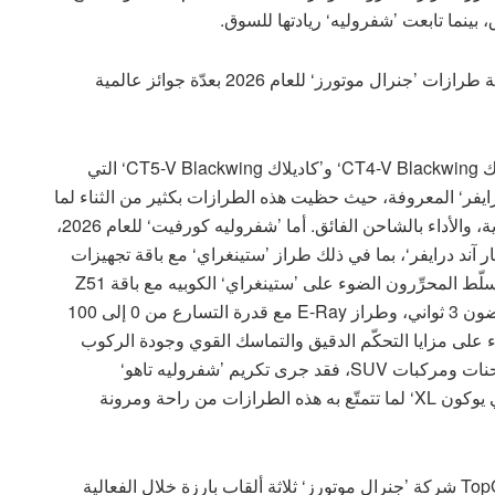
، بينما تابعت ’شفروليه‘ ريادتها للسوق.
هذا الأداء الناجح في الأعمال تعزّز أكثر عبر فوز مجموعة طرازات ’جنرال موتورز‘ للعام 2026 بعدّة جوائز عالمية
ومن بين الطرازات التي لاقت تكريماً كبيراً هناك ’كاديلاك CT4-V Blackwing‘ و’كاديلاك CT5-V Blackwing‘ التي
ّة ’كار آند درايفر‘ المعروفة، حيث حظيت هذه الطرازات بكثير من الثناء لما
تتمتّع به من دقّة هندسية وتوافر ميّزة نقل الحركة اليدوية، والأداء بالشاحن الفائق. أما ’شفروليه كورفيت‘ للعام 2026،
ائحة أفضل 10 سيارات من ’كار آند درايفر‘، بما في ذلك طراز ’ستينغراي‘ مع باقة تجهيزات
Z51، وطراز E-Ray بميّزة الدفع بجميع العجلات. ولقد سلّط المحرِّرون الضوء على ’ستينغراي‘ الكوبيه مع باقة Z51
والقادرة على التسارع من 0 إلى 100 كلم/ساعة في غضون 3 ثواني، وطراز E-Ray مع قدرة التسارع من 0 إلى 100
ره 2.6 ثواني، إضافة للثناء على مزايا التحكّم الدقيق والتماسك القوي وجودة الركوب
الراقية في كلا الطرازين. أما فيما يتعلّق بأفضل 10 شاحنات ومركبات SUV، فقد جرى تكريم ’شفروليه تاهو‘
و’شفروليه سوبربان‘، ’جي إم سي يوكون‘ و’جي إم سي يوكون XL‘ لما تتمتّع به هذه الطرازات من راحة ومرونة
علاوة على هذه الجوائز التكريمية، منح موقع TopGear.com شركة ’جنرال موتورز‘ ثلاثة ألقاب بارزة خلال الفعالية