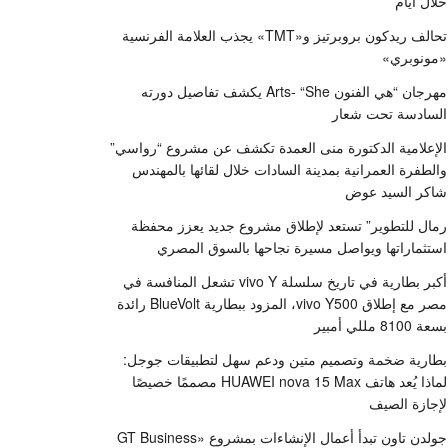
خلال أيام
تحالف ريدكون بروبرتيز و«TMT» يجذب العلامة الفرنسية
«مونوبري»
مهرجان “هي الفنون Arts- “She يكشف تفاصيل دورته
السادسة تحت شعار
الإعلامية الدكتورة منى العمدة تكشف عن مشروع “رواسي”
والطفرة العمرانية بمدينة السادات خلال لقائها بالمهندس
شاكر السيد عوض
رمال للتطوير” تستعد لإطلاق مشروع جديد يعزز محفظة
استثماراتها ويواصل مسيرة نجاحها بالسوق المصري
أكبر بطارية في تاريخ سلسلة vivo Y تشعل المنافسة في
مصر مع إطلاق vivo Y500، المزود ببطارية BlueVolt رائدة
بسعة 8100 مللي أمبير
بطارية ضخمة وتصميم متين ودعم سهل لتطبيقات جوجل:
لماذا يُعد هاتف HUAWEI nova 15 Max مصممًا خصيصًا
لإجازة الصيف
جولدن تاون تبدأ أعمال الإنشاءات بمشروع «GT Business