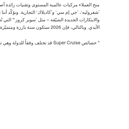
منح العملاء مركبات عالمية المستوى وتقنيات رائدة أص
’شفروليه‘، ’جي إم سي‘ و’كاديلاك‘ التجارية. ونؤكّد أنن
والابتكارات الجديدة الشيّقة – مثل ’سوبر كروز‘* التي تُع
الأيدي. وبالتالي، فإن 2026 ستكون سنة بارزة ومتميّزة بالفعل.”
* خصائص Super Cruise قد تختلف وفقاً للدولة وهي تخضع للموافَقات التنظيمية المحلّية.