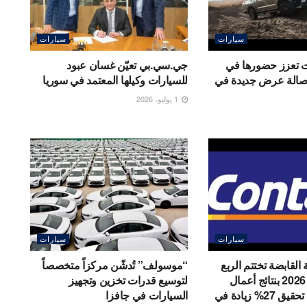
سيارات
سيارات
ت تعزز حضورها في
جي.سي.بي تعيّن غسان عبود
ح صالة عرض جديدة في
للسيارات وكيلها المعتمد في سوريا
1 يوليو، 2026
سيارات
سيارات
 القابضة تختتم الربع
“موسولف” تُدشّن مركزاً متخصصاً
الأول من عام 2026 بنتائج أعمال
لتوسيع قدرات تخزين وتجهيز
قوية من خلال تحقيق 27% زيادة في
السيارات في جافزا