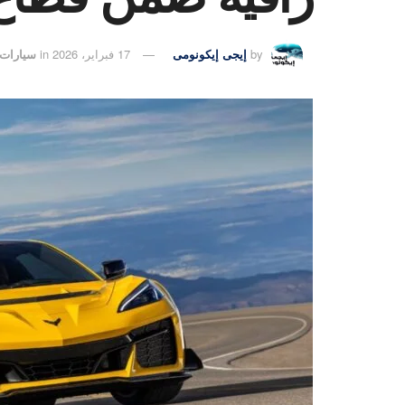
by
إيجى إيكونومى
17 فبراير، 2026
in
سيارات