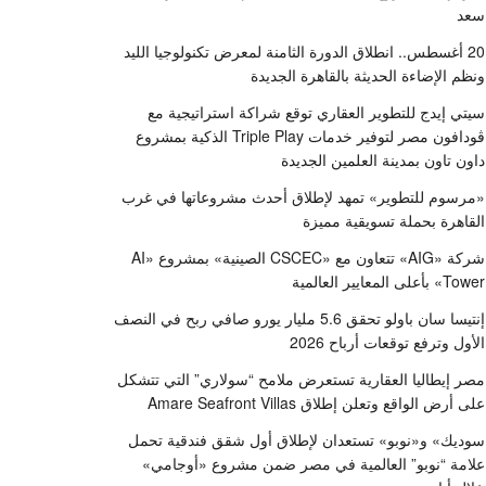
سعد
20 أغسطس.. انطلاق الدورة الثامنة لمعرض تكنولوجيا الليد
ونظم الإضاءة الحديثة بالقاهرة الجديدة
سيتي إيدج للتطوير العقاري توقع شراكة استراتيجية مع
ڤودافون مصر لتوفير خدمات Triple Play الذكية بمشروع
داون تاون بمدينة العلمين الجديدة
«مرسوم للتطوير» تمهد لإطلاق أحدث مشروعاتها في غرب
القاهرة بحملة تسويقية مميزة
شركة «AIG» تتعاون مع «CSCEC الصينية» بمشروع «AI
Tower» بأعلى المعايير العالمية
إنتيسا سان باولو تحقق 5.6 مليار يورو صافي ربح في النصف
الأول وترفع توقعات أرباح 2026
مصر إيطاليا العقارية تستعرض ملامح “سولاري” التي تتشكل
على أرض الواقع وتعلن إطلاق Amare Seafront Villas
سوديك» و«نوبو» تستعدان لإطلاق أول شقق فندقية تحمل
علامة “نوبو” العالمية في مصر ضمن مشروع «أوجامي»