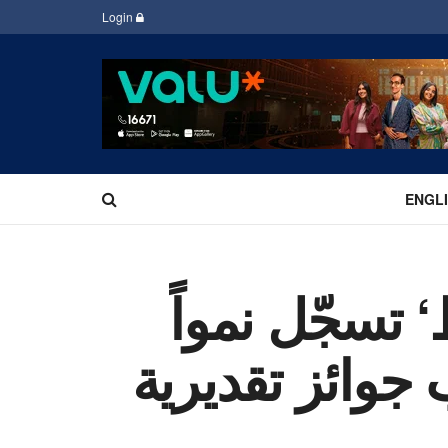
Login
ENGL
 تسجّل نمواً
 بنسبة 33٪ وتكسب جوائز تقديرية