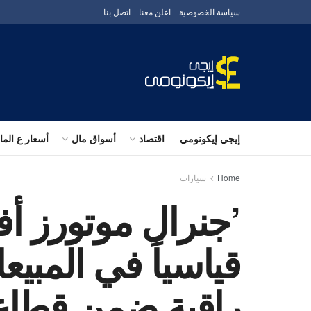
سياسة الخصوصية
اعلن معنا
اتصل بنا
إيجي إيكونومي
اقتصاد
أسواق مال
أسعار ع الم
Home
سيارات
’جنرال موتورز أف
راقية ضمن قطاع