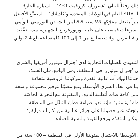
الافتتاحية لجوائز سيارات الولايات المتحدة الأمريكية، وذلك وفقاً للتالي: ’شفروليه كورفيت ZR1‘ – السيارة الخارقة
للعام في الولايات المتحدة، ’كاديلاك ليريك-V‘ – مركبة الـSUV للعام في الولايات المتحدة، و’كاديلاك‘ – المصنِّع الأفضل
للعام في الولايات المتحدة. وقد لاقت ZR1 استحساناً كبيراً بفضل محرّكها V8 سعة 5.5 ليتر بالشاحن التوربيني التوأمي
 حصاناً، وتسجيل لفّات بسرعات قياسية على حلبة ’نوربورغرينغ‘ الشهيرة، بينما حقّقت
’ليريك-V‘، أول مركبة كهربائية من ’كاديلاك‘ تحمل شعار V العريق، وقت تسارع من 0 إلى 100 كلم/ساعة بلغ 3.4 ثواني
التنفيذي للعمليات التجارية لدى ’جنرال موتورز أفريقيا والشرق
ة بالنسبة إلى ’جنرال موتورز‘ في المنطقة، وفي الواقع، فإن العملاء
نا البيك-أب عالية القدرة ومركباتنا الرياضية متعدّدة
دينا في أنحاء الشرق الأوسط. ومع مضيّنا بتوفير مجموعة واسعة
 كافة فئات أنظمة الدفع، والمقترِنة مع التجربة الخاصّة
طة ’اونستار‘، فإننا نعيد صياغة قطاع التنقّل في المنطقة.
جسّد عبر حصولنا على جوائز عالمية من ’كار آند درايفر‘
وأضاف قائلاً: “نفخر في ’جنرال موتورز أفريقيا والشرق الأوسط‘ بالاحتفال بمئويتنا الأولى في المنطقة – 100 سنة من