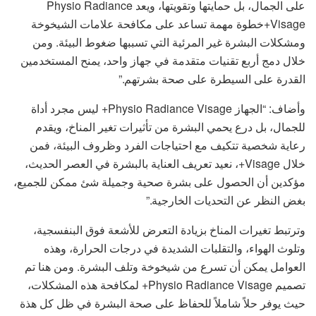
على الجمال، بل حمايتها وتقويتها، ويعد Physio Radiance
Visage+خطوة مهمة تساعد على مكافحة علامات الشيخوخة
ومشكلات البشرة غير المرئية التي تسببها ضغوط البيئة. ومن
خلال دمج أربع تقنيات متقدمة في جهاز واحد، يمنح المستخدمين
القدرة على السيطرة على صحة بشرتهم.”
وأضاف: “الجهاز Physio Radiance Visage+ ليس مجرد أداة
للجمال، بل درع يحمي البشرة من تأثيرات تغير المناخ، ويقدم
رعاية شخصية تتكيف مع احتياجات الفرد وظروف البيئة، فمن
خلال Visage+، نعيد تعريف العناية بالبشرة في العصر الحديث،
مؤكدين أن الحصول على بشرة صحية وجميلة شئ ممكن للجميع،
بغض النظر عن التحديات الخارجية.”
وترتبط تغيرات المناخ بزيادة التعرض للأشعة فوق البنفسجية،
وتلوث الهواء، والتقلبات الشديدة في درجات الحرارة، وهذه
العوامل يمكن أن تسرع من شيخوخة وتلف البشرة. ومن هنا تم
تصميم Physio Radiance Visage+ لمكافحة هذه المشكلات،
حيث يوفر حلاً شاملاً للحفاظ على صحة البشرة في ظل كل هذة