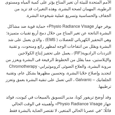
الأمم المتحدة للبيئة أن تغير المناخ يؤثر على كمية المياه ومستوى
الرطوبة، المهمان لصحة البشرة، وهذه التغيرات قد تزيد من
الجفاف والحساسية وتسريع عملية شيخوخة البشرة.
يوفر جهاز Physio Radiance Visage+ حماية قوية ضد مشاكل
البشرة الناتجة عن تغير المناخ من خلال دمج أربع تقنيات متميزة؛
وهي التحفيز الكهربائي للعضلات ( EMS) ، والذي يعمل على شد
البشرة ويقلل من انتفاخات الوجه لمظهر رائع ومنحوت، و تقنية
الترددات الراديوية(RF) ، يعمل على تحفيز إنتاج الكولاجين
والإيلاستين، مما يقلل من الخطوط الرفيعة فى البشرة ويعزز من
مرونة البشرة، والعلاج الضوئى كروموثيرابي- Chromotherapy
لتجديد وإصلاح خلايا البشرة، وتحسين مظهرها بشكل عام، وتقنية
الجلفانيك – Galvanic ، التي تعمل على تنقية البشرة بعمق وتعزز
ترطيبها.
وقد أوضح تريفور كونا، مدير التسويق بالمبيعات في كيونت، فوائد
جهاز Physio Radiance Visage+ وأهميته في الوقت الحالي
قائلًا: “في عصرنا الحالي المتغير، لا تقتصر العناية بالبشرة فقط