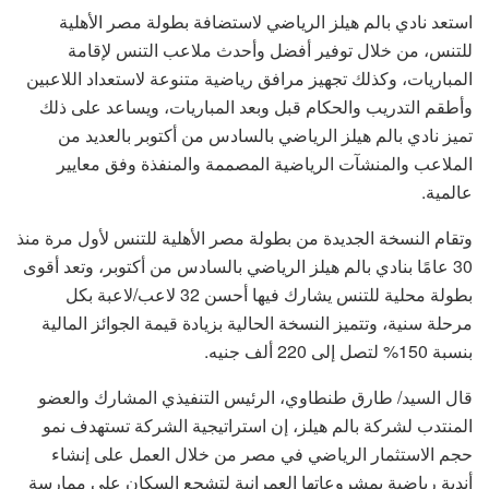
استعد نادي بالم هيلز الرياضي لاستضافة بطولة مصر الأهلية
للتنس، من خلال توفير أفضل وأحدث ملاعب التنس لإقامة
المباريات، وكذلك تجهيز مرافق رياضية متنوعة لاستعداد اللاعبين
وأطقم التدريب والحكام قبل وبعد المباريات، ويساعد على ذلك
تميز نادي بالم هيلز الرياضي بالسادس من أكتوبر بالعديد من
الملاعب والمنشآت الرياضية المصممة والمنفذة وفق معايير
عالمية.
وتقام النسخة الجديدة من بطولة مصر الأهلية للتنس لأول مرة منذ
30 عامًا بنادي بالم هيلز الرياضي بالسادس من أكتوبر، وتعد أقوى
بطولة محلية للتنس يشارك فيها أحسن 32 لاعب/لاعبة بكل
مرحلة سنية، وتتميز النسخة الحالية بزيادة قيمة الجوائز المالية
بنسبة 150% لتصل إلى 220 ألف جنيه.
قال السيد/ طارق طنطاوي، الرئيس التنفيذي المشارك والعضو
المنتدب لشركة بالم هيلز، إن استراتيجية الشركة تستهدف نمو
حجم الاستثمار الرياضي في مصر من خلال العمل على إنشاء
أندية رياضية بمشروعاتها العمرانية لتشجع السكان على ممارسة