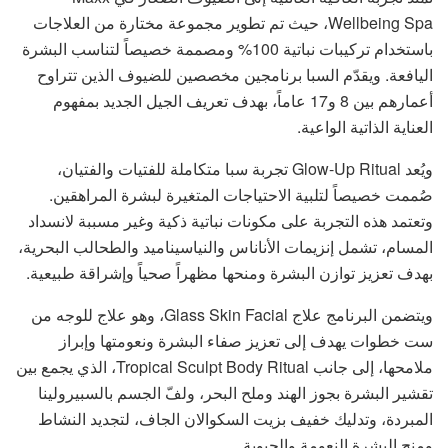
Wellbeing Spa، حيث تم تطوير مجموعة مختارة من العلاجات
باستخدام تركيبات نباتية 100% ومصممة خصيصاً لتناسب البشرة
اليافعة. ويقدّم السبا برنامجين مخصصين للضيوف الذين تتراوح
أعمارهم بين 8 و17 عاماً، بهدف تعريف الجيل الجديد بمفهوم
العناية الذاتية الواعية.
ويُعد Glow-Up Ritual تجربة سبا متكاملة للفتيات والفتيان،
صُممت خصيصاً لتلبية الاحتياجات المتغيرة لبشرة المراهقين.
وتعتمد هذه التجربة على مكونات نباتية ذكية وغير مسببة لانسداد
المسام، تشمل إنزيمات الأناناس والنياسيناميد والطحالب البحرية،
بهدف تعزيز توازن البشرة ومنحها مظهراً صحياً وإشراقة طبيعية.
ويتضمن البرنامج علاج Glass Skin Facial، وهو علاج للوجه من
ست خطوات يهدف إلى تعزيز صفاء البشرة ونعومتها وإبراز
ملامحها، إلى جانب Tropical Sculpt Body Ritual، الذي يجمع بين
تقشير البشرة بجوز الهند وملح البحر، ولفّ الجسم بالسبيرولينا
المبردة، وتدليك خفيف بزيت السكوالان الجاف، لتجديد النشاط
ومنح البشرة النعومة والحيوية.