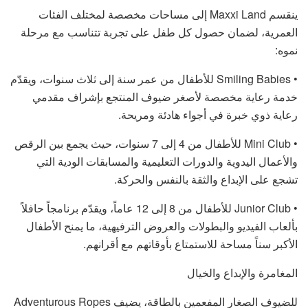
ينقسم Maxxi Land إلى مساحات مخصصة لمختلف الفئات
العمرية، لضمان حصول كل طفل على تجربة تتناسب مع مرحلة
نموه:
• Smiling Babies للأطفال من عمر سنة إلى ثلاث سنوات، ويقدّم
خدمة رعاية مخصصة لأصغر ضيوف المنتجع بإشراف مقدمي
رعاية ذوي خبرة في أجواء هادئة ومريحة.
• Mini Club للأطفال من 4 إلى 7 سنوات، حيث يجمع بين الرقص
والأعمال اليدوية والدورات التعليمية والمسابقات الودية التي
تشجع على الإبداع والثقة بالنفس والحركة.
• Junior Club للأطفال من 8 إلى 12 عاماً، ويقدّم برنامجاً حافلاً
بألعاب الفيديو والبطولات والعروض الترفيهية، ما يمنح الأطفال
الأكبر سناً مساحة للاستمتاع بأوقاتهم مع أقرانهم.
المغامرة والإبداع والخيال
للضيوف الصغار المفعمين بالطاقة، يضيف Adventurous Ropes