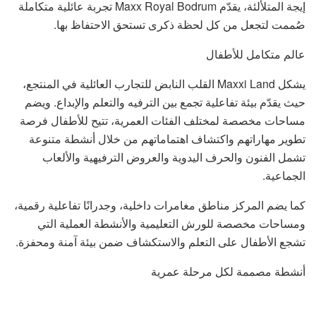
إيجة المتلألئة، يقدّم Maxx Royal Bodrum تجربة عائلية متكاملة
صُممت لتجعل من كل لحظة ذكرى تستحق الاحتفاظ بها.
عالم متكامل للأطفال
يشكل Maxxi Land القلب النابض للتجارب العائلية في المنتجع،
حيث يقدّم بيئة تفاعلية تجمع بين الترفيه والتعلم والإبداع. ويضم
مساحات مخصصة لمختلف الفئات العمرية، تتيح للأطفال فرصة
تطوير مهاراتهم واكتشاف اهتماماتهم من خلال أنشطة متنوعة
تشمل الفنون والحرف اليدوية والعروض الترفيهية والألعاب
الجماعية.
كما يضم المركز مناطق مغامرات داخلية، وجدرانًا تفاعلية رقمية،
ومساحات مخصصة للورش التعليمية والأنشطة العملية التي
تشجع الأطفال على التعلم والاستكشاف ضمن بيئة آمنة ومحفزة.
أنشطة مصممة لكل مرحلة عمرية