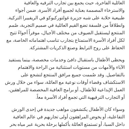
العائلية الفاخرة، حيث يجمع بين تجارب الترفيه والعافية
والاسترخاء المصممة بعناية لجميع أفراد الأسرة، ضمن أجواء
طبيعية خلابة على شبه جزيرة غولتوركبوكو في الريفييرا التركية.
وانطلاقاً من فلسفة تضع القيم العائلية في صميم التجربة، صُمم
المنتجع ليستقبل الضيوف من مختلف الأجيال، موفراً أجواءً تتيح
لكل أفراد الأسرة الاستمتاع بتجارب تناسب اهتماماته الخاصة، مع
الحفاظ على روح الترابط وصنع الذكريات المشتركة.
ويحظى الأطفال باستقبال دافئ وخدمات مخصصة، بينما يستفيد
الآباء والأمهات من مستويات استثنائية من الراحة والاهتمام
بالتفاصيل. وقد صُممت جميع مرافق المنتجع لتشجع على
الاستكشاف وقضاء أوقات نوعية مع العائلة، سواء من خلال ورش
العمل الإبداعية للأطفال، أو برامج العافية المخصصة للمراهقين،
أو التجارب الترفيهية التي تجمع أفراد الأسرة معاً.
وسواء كان الأطفال يكتشفون مواهب جديدة في إحدى الورش
التفاعلية، أو يخوض المراهقون أولى تجاربهم في عالم العافية
داخل السبا، أو تستمتع العائلة بأكملها برحلة بحرية عبر مياه بحر