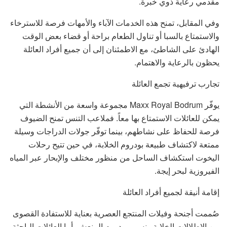
مقدمي رعاية ذوي خبرة.
وفي المقابل، تمنح هذه الخدمات الآباء والأمهات فرصة للاسترخاء
والاستمتاع بالسبا أو تناول الطعام براحة أو قضاء بعض الوقت
الهادئ على الشاطئ، مع الاطمئنان إلى أن جميع أفراد العائلة
يحظون بالرعاية والاهتمام.
تجارب ترفيهية تجمع العائلة
يوفّر Maxx Royal Bodrum مجموعة واسعة من الأنشطة التي
يمكن للعائلات الاستمتاع بها معاً. فملاعب التنس تمنح الضيوف
فرصة للحفاظ على نشاطهم، بينما توفّر جولات الدراجات وسيلة
ممتعة لاكتشاف طبيعة بودروم الخلابة، في حين تتيح رحلات
اليخوت استكشاف الساحل من منظور مختلف والإبحار عبر المياه
الفيروزية لبحر إيجة.
إقامة أنيقة لجميع أفراد العائلة
صُممت أجنحة وفيلات المنتجع العصرية بعناية للاستفادة القصوى
من الإطلالات الخلابة ونسيم بودروم المنعش. أما العائلات الباحثة