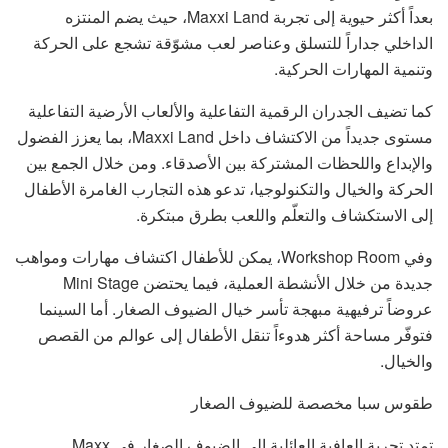
بعداً أكثر حيوية إلى تجربة Maxxi Land، حيث يضم المنتزه
الداخلي جداراً للتسلق وعناصر لعب مشوّقة تشجع على الحركة
وتنمية المهارات الحركية.
كما تضيف الجدران الرقمية التفاعلية والألعاب الأرضية التفاعلية
مستوى جديداً من الاكتشاف داخل Maxxi Land، بما يعزز الفضول
والإبداع واللحظات المشتركة بين الأصدقاء. ومن خلال الجمع بين
الحركة والخيال والتكنولوجيا، تدعو هذه التجارب الغامرة الأطفال
إلى الاستكشاف والتعلّم واللعب بطرق مبتكرة.
وفي Workshop Room، يمكن للأطفال اكتشاف مهارات ومواهب
جديدة من خلال الأنشطة العملية، فيما يحتضن Mini Stage
عروضاً ترفيهية مبهجة تأسر خيال الضيوف الصغار. أما السينما
فتوفّر مساحة أكثر هدوءاً تنقل الأطفال إلى عوالم من القصص
والخيال.
طقوس سبا مخصصة للضيوف الصغار
تمتد تجربة العافية العائلية إلى الضيوف الصغار في Maxx