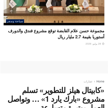
سياحة وسفر
مجموعة حسن علام القابضة توقع مشروع فندق والدورف
أستوريا بقيمة 2.7 مليار ريال
28 يوليو، 2026
Home
عقارات
«كابيتال هيلز للتطوير» تسلم
مشروع «بارك يارد 1» … وتواصل
العمل بوتيرة متسارعة