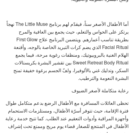
أما الأطفال الأصغر سناً، فيقدّم لهم برنامج The Little Muse نهجاً
يرتكز على الحواس والتعلم، حيث يجمع بين العافية والمرح
بطريقة تناسب أعمارهم. ويتضمن البرنامج علاج First Glow
Facial Ritual الذي يضم كرات التبريد الخاصة بالوجه، وأقنعة
الهلام الغنية بالبروبيوتيك، ومنظفات رغوية مرحة، فيما يجمع
Sweet Retreat Body Ritual بين تقشير البشرة بكريستالات
السكر، وتدليك غني بالألوفيرا، ولفّ الجسم برغوة خفيفة تمنح
البشرة النعومة والترطيب.
رعاية متكاملة لأصغر الضيوف
تحظى العائلات المسافرة مع الأطفال الرضع بدعم متكامل طوال
فترة الإقامة، حيث تتوفر أسرّة الأطفال، ومستلزمات الاستحمام
وأجهزة المراقبة وأدوات التعقيم عند الطلب. كما تتيح خدمة رعاية
الأطفال في المنتجع للصغار قضاء يوم مريح وممتع تحت إشراف