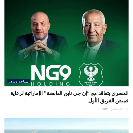
سياحة وسفر
المصري يتعاقد مع “إن جي ناين القابضة” الإماراتية لرعاية
قميص الفريق الأول
3 أغسطس، 2026