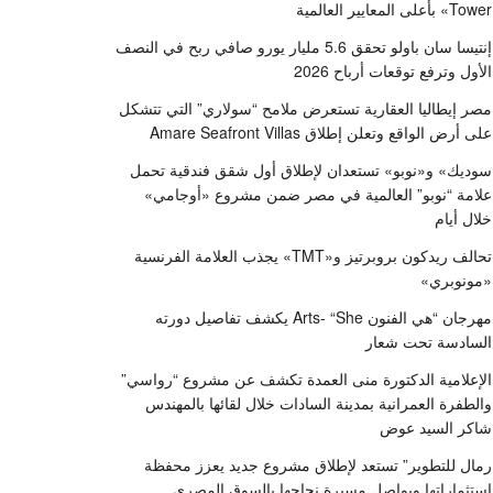
Tower» بأعلى المعايير العالمية
إنتيسا سان باولو تحقق 5.6 مليار يورو صافي ربح في النصف
الأول وترفع توقعات أرباح 2026
مصر إيطاليا العقارية تستعرض ملامح “سولاري” التي تتشكل
على أرض الواقع وتعلن إطلاق Amare Seafront Villas
سوديك» و«نوبو» تستعدان لإطلاق أول شقق فندقية تحمل
علامة “نوبو” العالمية في مصر ضمن مشروع «أوجامي»
خلال أيام
تحالف ريدكون بروبرتيز و«TMT» يجذب العلامة الفرنسية
«مونوبري»
مهرجان “هي الفنون Arts- “She يكشف تفاصيل دورته
السادسة تحت شعار
الإعلامية الدكتورة منى العمدة تكشف عن مشروع “رواسي”
والطفرة العمرانية بمدينة السادات خلال لقائها بالمهندس
شاكر السيد عوض
رمال للتطوير” تستعد لإطلاق مشروع جديد يعزز محفظة
استثماراتها ويواصل مسيرة نجاحها بالسوق المصري