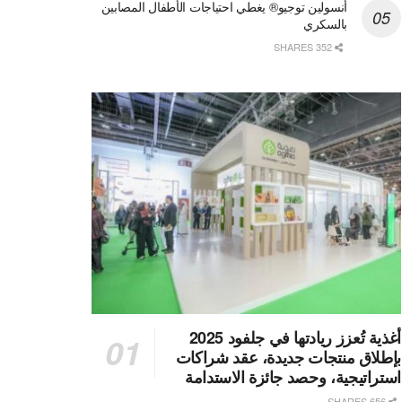
أنسولين توجيو® يغطي احتياجات الأطفال المصابين
بالسكري
352 SHARES
أغذية تُعزز ريادتها في جلفود 2025
بإطلاق منتجات جديدة، عقد شراكات
استراتيجية، وحصد جائزة الاستدامة
656 SHARES