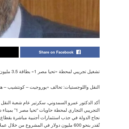
Share on Facebook
تشغيل تجريبي لمحطة «تحيا مصر 1» بطاقة 3.5 مليون حاوية سنويًا
النقل واللوجستيات: تحالف «يوروجيت – كونتشيب – ه
أكد الدكتور عمرو السمدوني، سكرتير عام شعبة النقل ا
التجريبي التج
نجاح الدولة في جذب استثمارات أجنبية مباشرة بقطاع 
تُقدر بنحو 600 مليون دولار في المشروع من خلال عملاق الشحن البحري الألماني “هاباج لويد”.