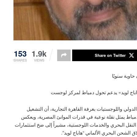
153
1.9k
Share on Twitter
SHARES
VIEWS
اباج لويد» يدعم تحول دمياط لمركز لوجست
لدولي واللوجستيات بغرفة القاهرة التجارية، أن التشغيل
اري لمحطة حاويات “تحيا مصر 1” بميناء دمياط يمثل نقلة نوعية في قدرات الموانئ المصرية، ويعكس
النقل البحري والخدمات اللوجستية، مشيراً إلى ضخ استثمارات