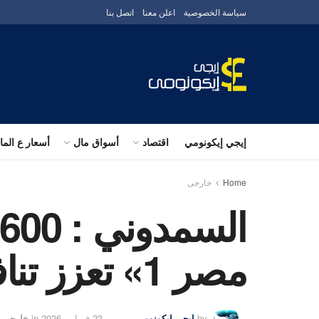
سياسة الخصوصية
اعلن معنا
اتصل بنا
إيجي إيكونومي
اقتصاد
أسواق مال
أسعار ع الم
Home
خارجى
مصر 1» تعزز تنافسية ميناء دمياط
by
إيجى إيكونومى
23 فبراير، 2026
in
خارجى