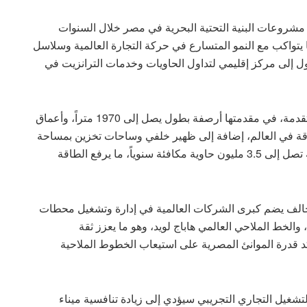
طة “تحيا مصر 1” تُعد أحد أكبر مشروعات البنية التحتية البحرية في مصر خلال السنوات
ا يتواكب مع النمو المتسارع في حركة التجارة العالمية وسلاسل
ول إلى مركز إقليمي لتداول الحاويات وخدمات الترانزيت في
وأشار إلى أن المحطة تتمتع بمقومات فنية وتشغيلية متقدمة، في مقدمتها أرصفة بطول يصل إلى 1970 متراً، وأعماق
العملاقة في العالم، إضافة إلى ظهير خلفي وساحات تخزين بمساحة
إجمالية تصل إلى 922 ألف متر مربع، وبطاقة استيعابية تصل إلى 3.5 مليون حاوية مكافئة سنوياً، ما يرفع الطاقة
الف يضم كبرى الشركات العالمية في إدارة وتشغيل محطات
 والخط الملاحي العالمي هاباج لويد، وهو ما يعزز ثقة
د قدرة الموانئ المصرية على استيعاب الخطوط الملاحية
ن دخول محطة “تحيا مصر 1” مرحلة التشغيل التجاري التجريبي سيؤدي إلى زيادة تنافسية ميناء