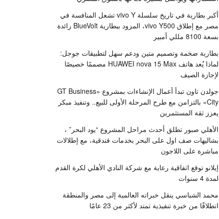
أكبر بطارية في تاريخ سلسلة vivo Y تشعل المنافسة في
مصر مع إطلاق vivo Y500، المزود ببطارية BlueVolt رائدة
بسعة 8100 مللي أمبير
بطارية ضخمة وتصميم متين ودعم سهل لتطبيقات جوجل:
لماذا يُعد هاتف HUAWEI nova 15 Max مصممًا خصيصًا
لإجازة الصيف
جولدن تاون تبدأ أعمال الإنشاءات بمشروع «GT Business
City» بالتزامن مع طرح المرحلة الأولى للبيع.. وتنفيذ مبكر
يعزز ثقة المستثمرين
الأهلي صبور تطلق أحدث مراحل المشروع “يود البحر” ،
بشاليهات صف اول على البحر بخدمات فندقية، مع إطلالات
مباشرة على اللاجون
إيلانو توقع اتفاقية رعاية مع شركة النادي الأهلي لكرة القدم
لمدة 4 سنوات
محمد الشباسي ينقل خبراته العالمية إلى مصر والمنطقة
انطلاقًا من خبرة تنفيذية تمتد لأكثر من 23 عامًا