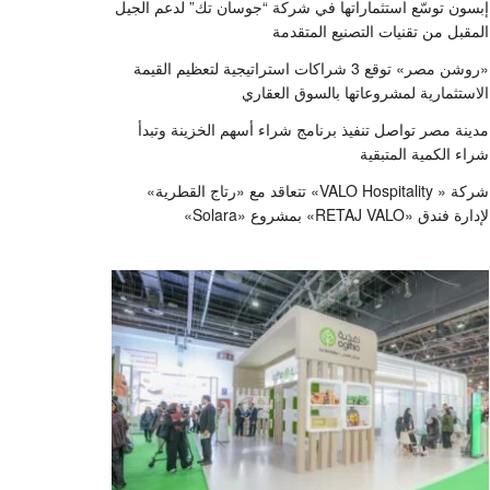
إبسون توسّع استثماراتها في شركة “جوسان تك” لدعم الجيل
المقبل من تقنيات التصنيع المتقدمة
«روشن مصر» توقع 3 شراكات استراتيجية لتعظيم القيمة
الاستثمارية لمشروعاتها بالسوق العقاري
مدينة مصر تواصل تنفيذ برنامج شراء أسهم الخزينة وتبدأ
شراء الكمية المتبقية
شركة « VALO Hospitality» تتعاقد مع «رتاج القطرية»
لإدارة فندق «RETAJ VALO» بمشروع «Solara»