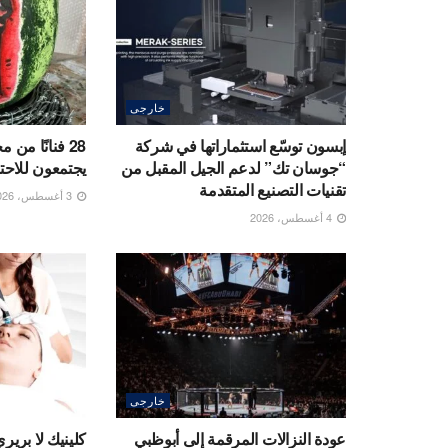
خارجى
إبسون توسّع استثماراتها في شركة
28 فنانًا من 
“جوسان تك” لدعم الجيل المقبل من
يجتمعون للاحتف
تقنيات التصنيع المتقدمة
3 أغسطس، 2026
4 أغسطس، 2026
خارجى
عودة النزالات المرقمة إلى أبوظبي
كلينيك لا بري