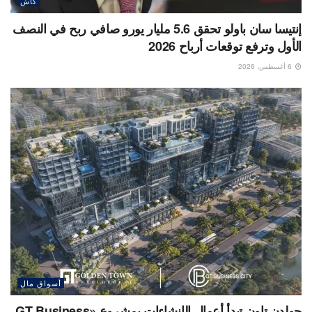
كاش
إنتيسا سان باولو تحقق 5.6 مليار يورو صافي ربح في النصف
الأول وترفع توقعات أرباح 2026
6 أغسطس، 2026
أسواق مال
جولدن تاون تبدأ أعمال الإنشاءات بمشروع «GT Business