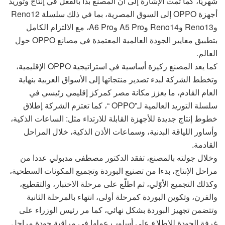
شهريًا، كما تمت الإشارة إلى أن المصنع بدأ بالفعل في إنتاج وتوريد
أجهزة OPPO إلى السوق المصرية، بما في ذلك سلسلة Reno12
وReno13 وReno14 وA5 Pro وA6 Pro، مع الالتزام الكامل
بتطبيق معايير الجودة العالمية المعتمدة في مصانع OPPO حول
العالم.
كما يعد المصنع ركيزة أساسية في استراتيجية OPPO الإقليمية،
وتخطط الشركة لبدء تصدير منتجاتها إلى الأسواق العربية بنهاية
العام القادم، ما يعزز مكانة مصر كمركز إقليمي رئيسي في
سلسلة التوريد العالمية لـ”OPPO “، كما تعتزم الشركة إطلاق
خطوط إنتاج جديدة للأجهزة القابلة للارتداء مثل: الساعات الذكية،
وأساور اللياقة البدنية، وسماعات الأذن الذكية، خلال المراحل
القادمة.
وخلال جولته بالمصنع، تفقد الدكتور مصطفى مدبولي عددا من
مراحل الإنتاج، بدءا من تصنيع البوردة وتجميع المكونات السطحية،
وكذلك التجميع الأوّلي، ثم اطلّع على مرحلة الاختبار، والتقطيع،
والفرن، وتكوين البوردة كمرحلة أولى، انتهاء بالمرحلة الثانية
وتتضمن تجهيز البوردة بشكل نهائي، كما مر رئيس الوزراء على
غرفة الجودة للاطلاع على أسلوب عملها في مراقبة جودة مراحل