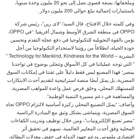
وملحقاتها، بسعة قصوى تصل إلى نحو 20 مليون وحدة سنويا،
باستثمارات إجمالية تبلغ حوالي 200 مليون دولار .
وفي كلمته خلال الافتتاح، قال السيد/ “لاى رين”، رئيس شركة
OPPO في منطقة الشرق الأوسط وشمال أفريقيا: “في OPPO،
نؤمن بالقوة التحويلية للتكنولوجيا في دفع عجلة التقدم وتحسين
جودة الحياة، انطلاقاً من رؤيتنا لاستخدام التكنولوجيا من أجل
البشرية – Technology for Mankind, Kindness for the World ”
” التي توجه عملياتنا في كل الأسواق وتتجلى بوضوح في تواجدنا
بمصر؛ فهذا المصنع ليس فقط دليلاً على ثقتنا في إمكانات السوق
المصرية، بل يمثل أيضًا منصة استراتيجية لتقديم أحدث الابتكارات
للمستهلك المحلي، وخلق فرص عمل واعدة للمواهب المصرية،
والمساهمة في دعم مسيرة التنمية الوطنية”.
وأضاف: “يمثل التصنيع المحلي ركيزة أساسية لالتزام OPPO تجاه
السوق المصرية، ويتماشى بشكل وثيق مع المبادرة الرئاسية
“مصر تصنع الإلكترونيات”، ومن خلال توظيف وتدريب الكفاءات
المحلية وفق أحدث المعايير العالمية، نسهم في تحقيق أثر
اقتصادي ملموس ودعم جهود الدولة في خفض معدلات البطالة،