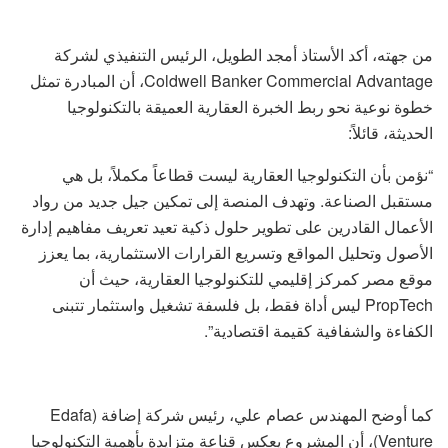
من جهته، أكد الأستاذ أمجد الطويل، الرئيس التنفيذي لشركة
Coldwell Banker Commercial Advantage، أن المبادرة تمثل
خطوة نوعية نحو ربط الخبرة العقارية العميقة بالتكنولوجيا
الحديثة، قائلاً:
“نؤمن بأن التكنولوجيا العقارية ليست قطاعاً مكملاً، بل هي
مستقبل الصناعة. وتهدف المنصة إلى تمكين جيل جديد من رواد
الأعمال القادرين على تطوير حلول ذكية تعيد تعريف مفاهيم إدارة
الأصول وتحليل المواقع وتسريع القرارات الاستثمارية، بما يعزز
موقع مصر كمركز إقليمي للتكنولوجيا العقارية، حيث أن
PropTech ليس أداة فقط، بل فلسفة تشغيل واستثمار تتبنى
الكفاءة والشفافية كقيمة اقتصادية”.
كما أوضح المهندس عصام علي، رئيس شركة إضافة (Edafa
Venture)، أن المشروع يعكس قناعة متزايدة بأهمية التكنولوجيا