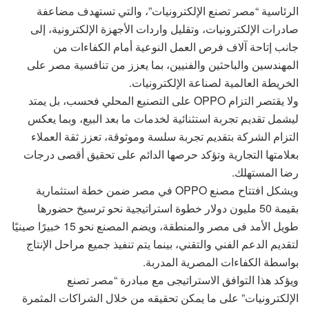
الرئاسية “مصر تصنع الإلكترونيات”، والتي تستهدف مضاعفة
صادرات الإلكترونيات، وتقليل واردات الأجهزة الإلكترونية، إلى
جانب إتاحة آلاف فرص العمل النوعية أمام الكفاءات من
المهندسين والباحثين والفنيين، بما يعزز من تنافسية مصر على
الخريطة العالمية لصناعة الإلكترونيات.
ولا يقتصر التزام OPPO على التصنيع المحلي فحسب، بل يمتد
ليشمل تقديم تجربة استثنائية لخدمات ما بعد البيع، وبما يعكس
التزام الشركة بتقديم تجربة سلسة وموثوقة، تعزز ثقة العملاء
بعلامتها التجارية وتؤكد حرصها الدائم على تحقيق أقصى درجات
رضا المستهلك.
ويشكل افتتاح مصنع OPPO في مصر ضمن خطة استثمارية
بقيمة 50 مليون دولار خطوة استراتيجية نحو ترسيخ حضورها
طويل الأمد فى مصر والمنطقة، ويضم المصنع نحو 15 خبيرًا صينيًا
لتقديم الدعم الفني والتقني، بينما يتم تنفيذ جميع مراحل الإنتاج
بواسطة الكفاءات المصرية المدربة.
ويؤكد هذا التوافق الاستراتيجى مع مبادرة “مصر تصنع
الإلكترونيات” على ما يمكن تحقيقه من خلال الشراكات المثمرة