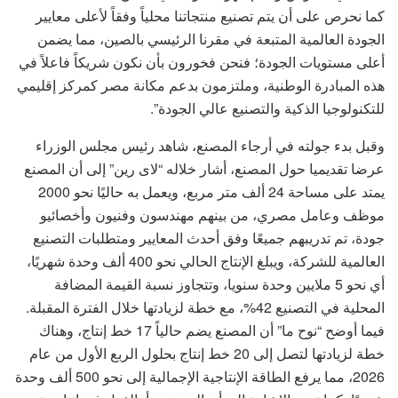
كما نحرص على أن يتم تصنيع منتجاتنا محلياً وفقاً لأعلى معايير
الجودة العالمية المتبعة في مقرنا الرئيسي بالصين، مما يضمن
أعلى مستويات الجودة؛ فنحن فخورون بأن نكون شريكاً فاعلاً في
هذه المبادرة الوطنية، وملتزمون بدعم مكانة مصر كمركز إقليمي
للتكنولوجيا الذكية والتصنيع عالي الجودة”.
وقبل بدء جولته في أرجاء المصنع، شاهد رئيس مجلس الوزراء
عرضا تقديميا حول المصنع، أشار خلاله “لاى رين” إلى أن المصنع
يمتد على مساحة 24 ألف متر مربع، ويعمل به حاليًا نحو 2000
موظف وعامل مصري، من بينهم مهندسون وفنيون وأخصائيو
جودة، تم تدريبهم جميعًا وفق أحدث المعايير ومتطلبات التصنيع
العالمية للشركة، ويبلغ الإنتاج الحالي نحو 400 ألف وحدة شهريًا،
أي نحو 5 ملايين وحدة سنويا، وتتجاوز نسبة القيمة المضافة
المحلية في التصنيع 42%، مع خطة لزيادتها خلال الفترة المقبلة.
فيما أوضح “نوح ما” أن المصنع يضم حالياً 17 خط إنتاج، وهناك
خطة لزيادتها لتصل إلى 20 خط إنتاج بحلول الربع الأول من عام
2026، مما يرفع الطاقة الإنتاجية الإجمالية إلى نحو 500 ألف وحدة