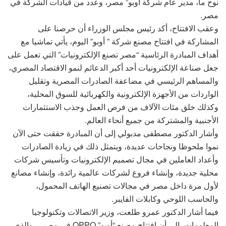
نوح ما، مدير عام شركة أوبو” مصر، وعدد من قيادات الشركة في
مصر.
وعقب الافتتاح، أكد رئيس مجلس الوزراء أن حرصنا على
المشاركة في افتتاح مصنع شركة ” أوبو” اليوم، يأتي تماشيا مع
أهداف المبادرة الرئاسية “مصر تصنع الإلكترونيات” التي تعمل على
جعل صناعة الإلكترونيات أحد أكبر الدعائم لنمو الاقتصاد المصري،
والمساهم الرئيسي في مضاعفة الصادرات المصرية وتقليل
الواردات من الأجهزة الإلكترونية والكهربائية للسوق المحلية،
وكذلك خلق مئات الآلاف من فرص العمل وجذب الاستثمارات
الأجنبية والمشتركة من جميع أنحاء العالم.
وأشار الدكتور مصطفى مدبولي إلى أن المبادرة حققت حتى الآن
نموا ملحوظا ونجاحات عديدة، ويتمثل ذلك في زيادة الصادرات
وأعداد العاملين في مجال تصميم الإلكترونيات وتأسيس شركات
محلية جديدة، وإنشاء فروع لشركات عالمية رائدة، وإنشاء مصانع
لأول مرة داخل مصر في مجالات تصنيع الهاتف المحمول،
والحاسب اللوحي وكابلات الفايبر.
فيما أشار الدكتور عمرو طلعت، وزير الاتصالات وتكنولوجيا
المعلومات، إلى أن افتتاح مصنع “أوبو” OPPO في مصر ــ والذي