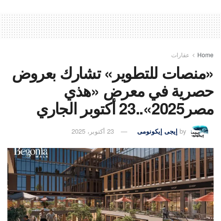
Home
عقارات
«منصات للتطوير» تشارك بعروض
حصرية في معرض «هذي
مصر2025»..23 أكتوبر الجاري
by
إيجى إيكونومى
23 أكتوبر، 2025