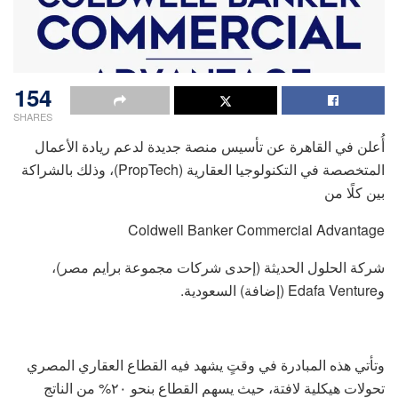
154
SHARES
أُعلن في القاهرة عن تأسيس منصة جديدة لدعم ريادة الأعمال
المتخصصة في التكنولوجيا العقارية (PropTech)، وذلك بالشراكة
بين كلًا من
Coldwell Banker Commercial Advantage
شركة الحلول الحديثة (إحدى شركات مجموعة برايم مصر)،
وEdafa Venture (إضافة) السعودية.
وتأتي هذه المبادرة في وقتٍ يشهد فيه القطاع العقاري المصري
تحولات هيكلية لافتة، حيث يسهم القطاع بنحو ٢٠% من الناتج