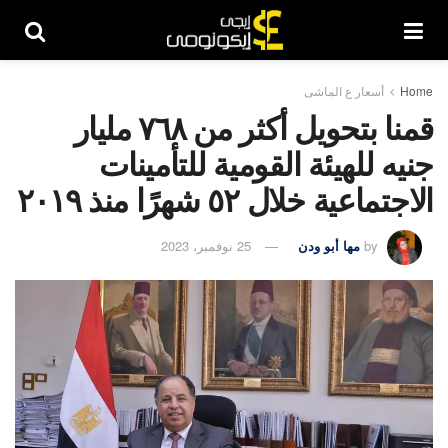
Home
أسعار ع الماشى
قمنا بتحويل أكثر من ٧٦٨ مليار
جنيه للهيئة القومية للتأمينات
الاجتماعية خلال ٥٢ شهرًا منذ ٢٠١٩
by
مها أبو ودن
25 نوفمبر، 2023