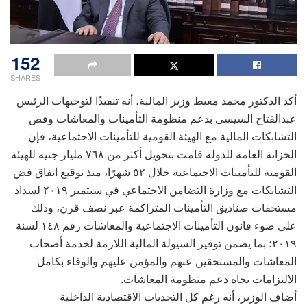
152
SHARES
أكد الدكتور محمد معيط وزير المالية، أنه تنفيذًا لتوجيهات الرئيس
عبدالفتاح السيسى بدعم منظومة التأمينات والمعاشات وفض
التشابكات المالية مع الهيئة القومية للتأمينات الاجتماعية، فإن
الخزانة العامة للدولة قامت بتحويل أكثر من ٧٦٨ مليار جنيه للهيئة
القومية للتأمينات الاجتماعية خلال ٥٢ شهرًا، منذ توقيع اتفاق فض
التشابكات مع وزارة التضامن الاجتماعي في سبتمبر ٢٠١٩ لسداد
مستحقات صناديق التأمينات المتراكمة عبر نصف قرن، وذلك
على ضوء قانون التأمينات الاجتماعية والمعاشات رقم ١٤٨ لسنة
٢٠١٩؛ بما يضمن توفير السيولة المالية اللازمة لخدمة أصحاب
المعاشات والمستحقين عنهم والمؤمن عليهم والوفاء بكامل
الالتزامات تجاه دعم منظومة المعاشات.
أضاف الوزير، أنه رغم كل التحديات الاقتصادية الداخلية