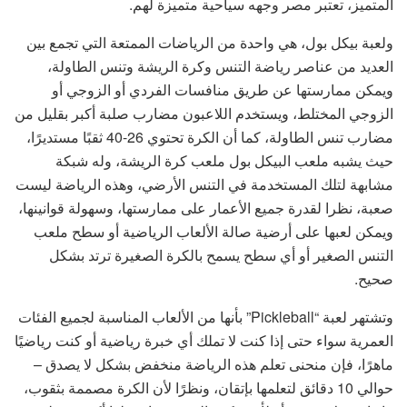
المتميز، تعتبر مصر وجهه سياحية متميزة لهم.
ولعبة بيكل بول، هي واحدة من الرياضات الممتعة التي تجمع بين
العديد من عناصر رياضة التنس وكرة الريشة وتنس الطاولة،
ويمكن ممارستها عن طريق منافسات الفردي أو الزوجي أو
الزوجي المختلط، ويستخدم اللاعبون مضارب صلبة أكبر بقليل من
مضارب تنس الطاولة، كما أن الكرة تحتوي 26-40 ثقبًا مستديرًا،
حيث يشبه ملعب البيكل بول ملعب كرة الريشة، وله شبكة
مشابهة لتلك المستخدمة في التنس الأرضي، وهذه الرياضة ليست
صعبة، نظرا لقدرة جميع الأعمار على ممارستها، وسهولة قوانينها،
ويمكن لعبها على أرضية صالة الألعاب الرياضية أو سطح ملعب
التنس الصغير أو أي سطح يسمح بالكرة الصغيرة ترتد بشكل
صحيح.
وتشتهر لعبة “Pickleball” بأنها من الألعاب المناسبة لجميع الفئات
العمرية سواء حتى إذا كنت لا تملك أي خبرة رياضية أو كنت رياضيًا
ماهرًا، فإن منحنى تعلم هذه الرياضة منخفض بشكل لا يصدق –
حوالي 10 دقائق لتعلمها بإتقان، ونظرًا لأن الكرة مصممة بثقوب،