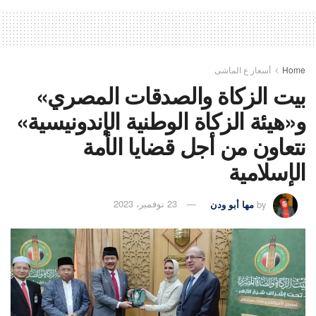
Home
أسعار ع الماشى
بيت الزكاة والصدقات المصري»
و«هيئة الزكاة الوطنية الإندونيسية»
نتعاون من أجل قضايا الأمة
الإسلامية
by
مها أبو ودن
23 نوفمبر، 2023