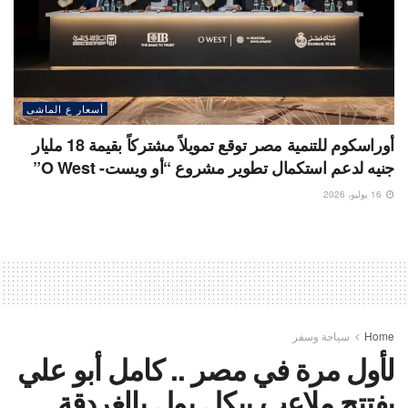
أسعار ع الماشى
أوراسكوم للتنمية مصر توقع تمويلاً مشتركاً بقيمة 18 مليار
جنيه لدعم استكمال تطوير مشروع “أو ويست- O West”
16 يوليو، 2026
Home
سياحة وسفر
لأول مرة في مصر .. كامل أبو علي
يفتتح ملاعب بيكل بول بالغردقة