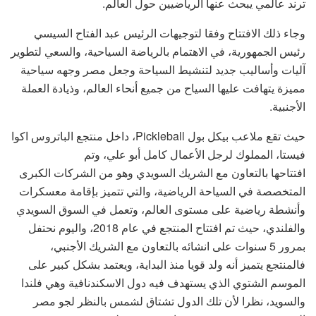
ترند عالمي يبحث عنها الرياضيين حول العالم.
وجاء ذلك الافتتاح وفقا لتوجيهات الرئيس عبد الفتاح السيسي
رئيس الجمهورية، في الاهتمام بالرياضة السياحية، والسعي لتطوير
آليات وأساليب جديد لتنشيط السياحة وجعل مصر وجهه سياحية
مميزة يتهافت عليها السياح من جميع أنحاء العالم، وذيادة العملة
الأجنبية.
حيث تقع ملاعب بيكل بول Pickleball، داخل منتجع الباتروس اكوا
فيستا، المملوك لرجل الأعمال كامل أبو علي، وتم
افتتاحها بالتعاون مع الشريك السويدي وهو من الشركات الكبرى
المتخصصة في السياحة الرياضية، والتي تتميز بإقامة معسكرات
وأنشطة رياضية على مستوى العالم، وتعمل في السوق السويدي
والفلندي، حيث تم افتتاح المنتجع في عام 2018، واليوم نحتفل
بمرور 5 سنوات على انشائه بالتعاون مع الشريك الأجنبي،
فالمنتجع يتميز أنه ولد قويا منذ البداية، ويعتمد بشكل كبير على
الموسم الشتوي الذي يستهدف فيه دول الاسكندنافية وهي فلندا
والسويد، نظرا لأن تلك الدول تشتاق لشمس بالنظر لجو مصر