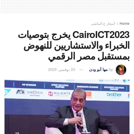
Home
أسعار ع الماشى
CairoICT2023 يخرج بتوصيات
الخبراء والاستشاريين للنهوض
بمستقبل مصر الرقمي
by
مها أبو ودن
23 نوفمبر، 2023