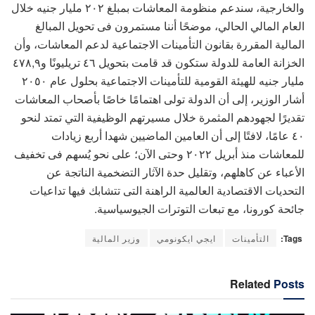
والخارجية، سندعم منظومة المعاشات بمبلغ ٢٠٢ مليار جنيه خلال
العام المالي الحالي، موضحًا أننا مستمرون فى تحويل المبالغ
المالية المقررة بقانون التأمينات الاجتماعية لدعم المعاشات، وأن
الخزانة العامة للدولة ستكون قد قامت بتحويل ٤٦ تريليونًا و٤٧٨,٩
مليار جنيه للهيئة القومية للتأمينات الاجتماعية بحلول عام ٢٠٥٠
أشار الوزير، إلى أن الدولة تولى اهتمامًا خاصًا بأصحاب المعاشات
تقديرًا لجهودهم المثمرة خلال مسيرتهم الوظيفية التي تمتد لنحو
٤٠ عامًا، لافتًا إلى أن العامين الماضيين شهدا أربع زيادات
للمعاشات منذ أبريل ٢٠٢٢ وحتى الآن؛ على نحو يُسهم فى تخفيف
الأعباء عن كاهلهم، وتقليل حدة الآثار التضخمية الناتجة عن
التحديات الاقتصادية العالمية الراهنة التى تتشابك فيها تداعيات
جائحة كورونا، مع تبعات التوترات الجيوسياسية.
Tags:
التأمينات
ايجي ايكونومي
وزير المالية
Related
Posts