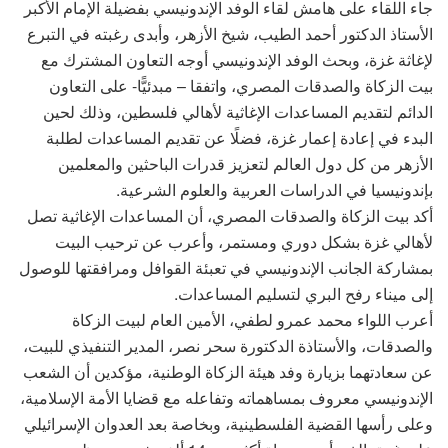
جاء اللقاء على هامش لقاء الوفد الإندونيسي بفضيلة الإمام الأكبر
الأستاذ الدكتور أحمد الطيب، شيخ الأزهر، وأبدى رغبته في التبرع
لإغاثة غزة، وبحث الوفد الإندونيسي أوجه التعاون المشترك مع
بيت الزكاة والصدقات المصري، واتفقا – مبدئيًّا- على التعاون
الدائم لتقديم المساعدات الإغاثية لأهالي فلسطين، وذلك لحين
البدء في إعادة إعمار غزة، فضلًا عن تقديم المساعدات لطلبة
الأزهر من كل دول العالم لتعزيز قدرات الباحثين والمعلمين
بإندونيسيا في الدراسات العربية والعلوم الشرعية.
أكد بيت الزكاة والصدقات المصري، أن المساعدات الإغاثية تصل
لأهالي غزة بشكل دوري ومستمر، وأعرب عن ترحيب البيت
بمشاركة الجانب الإندونيسي في تعبئة القوافل ومرافقتها للوصول
إلى ميناء رفح البري لتسليم المساعدات.
أعرب اللواء محمد عمرو لطفي، الأمين العام لبيت الزكاة
والصدقات، والأستاذة الدكتورة سحر نصر، المدير التنفيذي للبيت،
عن سعادتهما بزيارة وفد هيئة الزكاة الوطنية، مؤكدين أن الشعب
الإندونيسي معروف بمساهماته وتفاعله مع قضايا الأمة الإسلامية،
وعلى رأسها القضية الفلسطينية، وبخاصة بعد العدوان الإسرائيلي