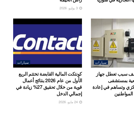
3 يوليو، 2026
سيارات
سيارات
شف سبب تعطل جهاز
كونتكت المالية القابضة تختتم الربع
عية بمستشفى
الأول من عام 2026 بنتائج أعمال
كزي وتساهم في إعادة
قوية من خلال تحقيق 27% زيادة في
المواطنين
إجمالي الدخل
24 مايو، 2026