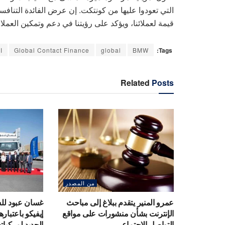
قيمة لعملائنا، ويؤكد على رؤيتنا في دعم وتمكين العملا
Tags:
BMW
global
Global Contact Finance
ا
Related
Posts
من المصدر
عمرو المنير يتقدم ببلاغ إلى مباحث
غسان عبود للس
الإنترنت بشأن منشورات على مواقع
إيفيكو باعتبار
التواصل الاجتماعي
الجديد لمركبات