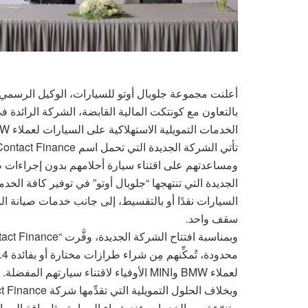
بالتعاون مع كونتكت المالية القابضة، الشركة الرائدة 
الخدمات التمويلية الاستهلاكية على السيارات لعملاء BMW وMINI في جمهورية مصر العربية.
ومساعدتهم على اقتناء سيارة أحلامهم بدون إجراءات طوي
الجديدة التي تنتهجها “جلوبال أوتو” في توفير كافة ال
السيارات نقدًا أو بالتقسيط، إلى جانب خدمات صيانة ال
سقف واحد.
لعملاء BMW وMINI الأوفياء لاقتناء سيارتهم المفضلة.