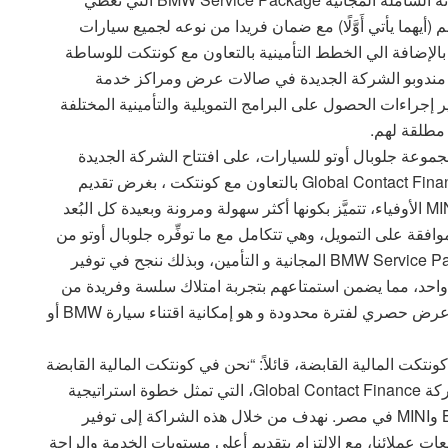
ف الصيانة الدورية لمدة ثلاث سنوات أو ٦٠.٠٠٠ كلم (أيهما يأتي أَوَّلًا) مع ضمان فريدا من نوعه لجميع سيارات
ات بالإضافة الي الخطط التأمينية بالتعاون مع كونتكت للوساطة
اجد مندوبو الشركة الجديدة في صالات عرض ومراكز خدمة
ير إجراءات الحصول على البرامج التمويلية والتأمينية المختلفة
مجموعة جلوبال أوتو للسيارات، على افتتاح الشركة الجديدة
بقوله: “يُسعدني اليومَ الإعلان عن بداية عمل شركة Global Contact Finance بالتعاون مع كونتكت ، بغرض تقديم
مجموعة متنوعة من الحلول التمويلية لعملاء BMW وMINI الأوفياء، تتميَّز بكونها أكثر سهولة ومرونة وبعيدة كل البُعد
افقة على التمويل، وهي تتكامل مع ما توفِّره جلوبال أوتو من
خدمات أخرى مميَّزة مثل باقة الصيانة الشاملة BMW Service Package المجانية و التأمين، وبذلك ننجح في توفير
 واحد، مما يضمن استمتاعهم بتجربة امتلاك سلسة وفريدة من
نوعها. وبمناسبة تأسيس الشركة يسعدني أن أعلن عن عرض حصري لفترة محدودة و هو إمكانية اقتناء سيارة BMW أو
تكت المالية القابضة، قائلاً: “نحن في كونتكت المالية القابضة
فخورون بشراكتنا مع مجموعة جلوبال أوتو لتأسيس شركة Global Contact Finance، التي تمثل خطوة استراتيجية
نحو تعزيز تقديم خدماتنا التمويلية المبتكرة لعملاء BMW وMINI في مصر. نهدف من خلال هذه الشراكة إلى توفير
ت عملائنا، مع الالتزام بتقديم أعلى مستويات الخدمة والراحة