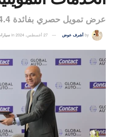
عرض تمويل حصري بفائدة 4.4٪ لعملاء الشركة بمناسبة افتتاحها
by
أشرف عوض
27 أغسطس، 2024
in
سيارا