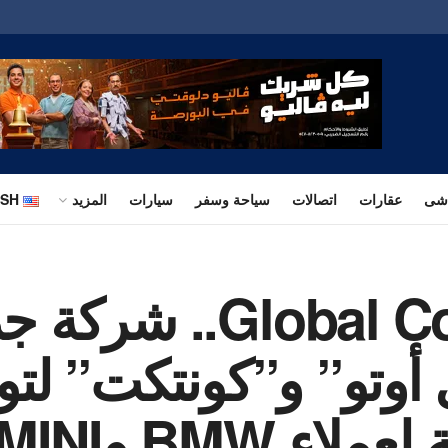
اشى
عقارات
اتصالات
سياحة وسفر
سيارات
المزيد
ISH
lobal Contact Finance
أوتو” و”كونتكت” لتوف
ء BMW وMINI