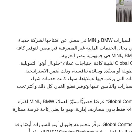
أعلنت مجموعة جلوبال أوتو للسيارات، الوكيل الرسمي لسيارات BMW وMINI في مصرَ، عن افتتاحها لشركة جديدة
في مجال الخدمات المالية غير المصرفية في مصر، لتوفير كافة
تأتي الشركة الجديدة التي تحمل اسم Global Contact Finance لتلبية كافة احتياجات عملاء “جلوبال أوتو” التمويلية،
لة أو معقَّدة وبفائدة تنافسية، وذلك ضمن الاستراتيجية
خدمات التي يرغب فيها عملاؤها، سواء كانت خدمات شراء
سيارات والتأمين عليها وتوفير قطع الغيار، كل ذلك وأكثر تحت
وبمناسبة افتتاح الشركة الجديدة، وفَّرت “Global Contact Finance” عرضًا حصريًّا مميَّزًا لعملاء BMW وMINI لفترة
محدودة، تُمكِّنهم مِن شراء طرازات مختارة أو بفائدة 4.4٪ فقط بدون مصاريف إدارية، وهو ما يعني إتاحة فرصة ممتازة
وبخلاف الحلول التمويلية التي تقدِّمها شركة Global Contact Finance، توفِّر مجموعة جلوبال أوتو للسيارات أيضًا باقة
متنوّعة مِن الخدمات عند شراء السيارة مثل باقة الصيانة الشاملة المجانية BMW Service Package التي تُغطِّي