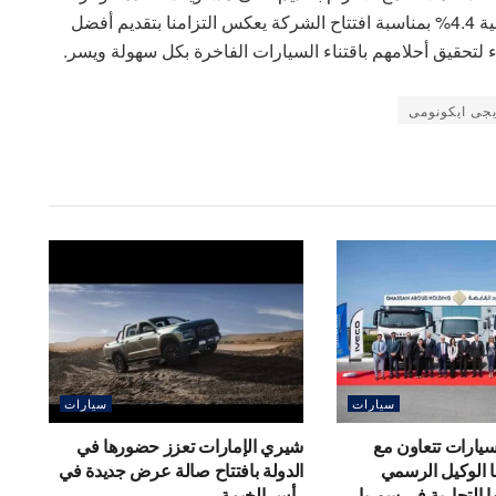
التي تعودوا عليها من كونتكت. إن عرض الفائدة التنافسية 4.4% بمناسبة افتتاح الشركة يعكس التزامنا بتقديم أفضل
ء لتحقيق أحلامهم باقتناء السيارات الفاخرة بكل سهولة ويسر.
يجى ايكونومى
سيارات
سيارات
يارات تتعاون مع
شيري الإمارات تعزز حضورها في
ها الوكيل الرسمي
الدولة بافتتاح صالة عرض جديدة في
ها التجارية في سوريا
رأس الخيمة