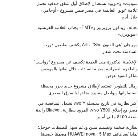
سوديك» و«نوبو» تستعدان لإطلاق أول شقق فندقية تحمل
علامة “نوبو” العالمية في مصر ضمن مشروع «أوجامي»
خلال أيام
تحالف ريدكون بروبرتيز و«TMT» يجذب العلامة الفرنسية
«مونوبري»
مهرجان “هي الفنون Arts- “She يكشف تفاصيل دورته
السادسة تحت شعار
الإعلامية الدكتورة منى العمدة تكشف عن مشروع “رواسي”
والطفرة العمرانية بمدينة السادات خلال لقائها بالمهندس
شاكر السيد عوض
رمال للتطوير” تستعد لإطلاق مشروع جديد يعزز محفظة
استثماراتها ويواصل مسيرة نجاحها بالسوق المصري
أكبر بطارية في تاريخ سلسلة vivo Y تشعل المنافسة في
مصر مع إطلاق vivo Y500، المزود ببطارية BlueVolt رائدة
بسعة 8100 مللي أمبير
بطارية ضخمة وتصميم متين ودعم سهل لتطبيقات جوجل:
لماذا يُعد هاتف HUAWEI nova 15 Max مصممًا خصيصًا