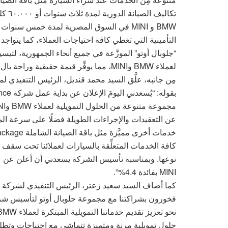
تكالي
BMW و MINI في السوق المصرية لمدة خمس سنو
التأمينية التي تغطي كافة احتياجات العملاء، كما يتو
“جلوبال أوتو” الموزَّعة في جميع أنحاء الجمهورية، لتيس
لعملاء BMW وMINI، مما يوفِّر قيمة حقيقية وراحة بال مطلقة لهم.
مِن جانبه، علَّق السيد محمد قنديل، الرئيس التنفيذي ل
عن التعقيدات والإجراءات الطويلة فضلًا على سرعة المو
كافة الخدمات المتعلِّقة بالسيارات لعملائنا تحت سقف
MINI بفائدة 4.4%”.
كما أضاف السيد سعيد زعتر، الرئيس التنفيذي لشركة كون
حلول تمويلية مرنة ومتميزة تتماشى مع احتياجات وتطلعا