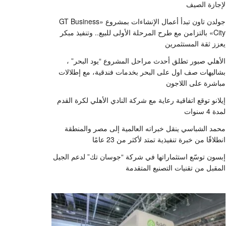
لإجازة الصيف
جولدن تاون تبدأ أعمال الإنشاءات بمشروع «GT Business
City» بالتزامن مع طرح المرحلة الأولى للبيع.. وتنفيذ مبكر
يعزز ثقة المستثمرين
الأهلي صبور تطلق أحدث مراحل المشروع “يود البحر” ،
بشاليهات صف اول على البحر بخدمات فندقية، مع إطلالات
مباشرة على اللاجون
إيلانو توقع اتفاقية رعاية مع شركة النادي الأهلي لكرة القدم
لمدة 4 سنوات
محمد الشباسي ينقل خبراته العالمية إلى مصر والمنطقة
انطلاقًا من خبرة تنفيذية تمتد لأكثر من 23 عامًا
إبسون توسّع استثماراتها في شركة “جوسان تك” لدعم الجيل
المقبل من تقنيات التصنيع المتقدمة