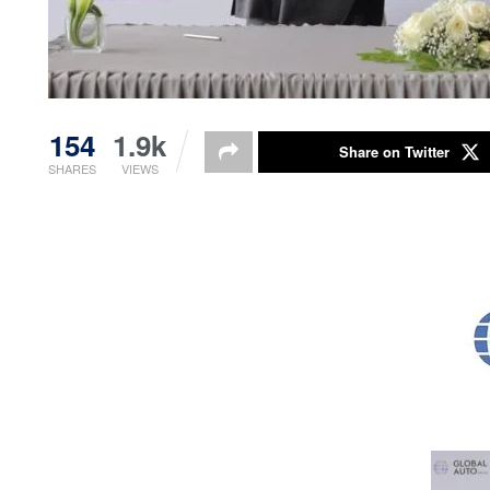
154
1.9k
Share on Twitter
SHARES
VIEWS