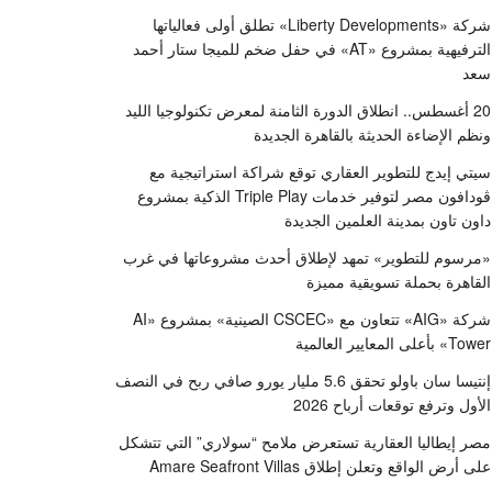
شركة «Liberty Developments» تطلق أولى فعالياتها
الترفيهية بمشروع «AT» في حفل ضخم للميجا ستار أحمد
سعد
20 أغسطس.. انطلاق الدورة الثامنة لمعرض تكنولوجيا الليد
ونظم الإضاءة الحديثة بالقاهرة الجديدة
سيتي إيدج للتطوير العقاري توقع شراكة استراتيجية مع
ڤودافون مصر لتوفير خدمات Triple Play الذكية بمشروع
داون تاون بمدينة العلمين الجديدة
«مرسوم للتطوير» تمهد لإطلاق أحدث مشروعاتها في غرب
القاهرة بحملة تسويقية مميزة
شركة «AIG» تتعاون مع «CSCEC الصينية» بمشروع «AI
Tower» بأعلى المعايير العالمية
إنتيسا سان باولو تحقق 5.6 مليار يورو صافي ربح في النصف
الأول وترفع توقعات أرباح 2026
مصر إيطاليا العقارية تستعرض ملامح “سولاري” التي تتشكل
على أرض الواقع وتعلن إطلاق Amare Seafront Villas