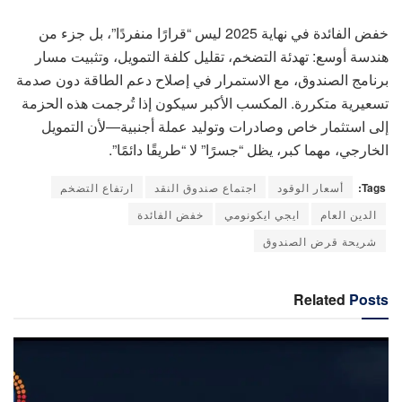
خفض الفائدة في نهاية 2025 ليس “قرارًا منفردًا”، بل جزء من
هندسة أوسع: تهدئة التضخم، تقليل كلفة التمويل، وتثبيت مسار
برنامج الصندوق، مع الاستمرار في إصلاح دعم الطاقة دون صدمة
تسعيرية متكررة. المكسب الأكبر سيكون إذا تُرجمت هذه الحزمة
إلى استثمار خاص وصادرات وتوليد عملة أجنبية—لأن التمويل
الخارجي، مهما كبر، يظل “جسرًا” لا “طريقًا دائمًا”.
Tags:
أسعار الوقود
اجتماع صندوق النقد
ارتفاع التضخم
الدين العام
ايجي ايكونومي
خفض الفائدة
شريحة قرض الصندوق
Related
Posts