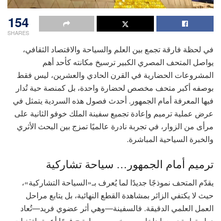
154
SHARES
في لحظة فارقة تجمع بين العلم والسياحة والاقتصاد الثقافي،
يواصل المتحف المصري الكبير ترسيخ مكانته كأحد أهم
المشروعات الحضارية في القرن الحادي والعشرين، ليس فقط
بوصفه أكبر متحف مخصص لحضارة واحدة، بل كمنصة حية تُدار
فيها المعرفة أمام الجمهور. أحدث فصول هذه السردية يتمثل في
عرض عملية ترميم وإعادة تجميع سفينة الملك خوفو الثانية على
مرأى من الزوار، في تجربة نادرة عالميًا تمزج بين البحث الأثري
والخبرة السياحية المباشرة.
ترميم أمام الجمهور… سياحة تشاركية
يقدّم المتحف نموذجًا جديدًا لما يُعرف بـ«السياحة التشاركية»،
حيث لا يكتفي الزائر بمشاهدة القطع النهائية، بل يتابع مراحل
العمل العلمي الدقيقة. فالسفينة—وهي أثر عضوي فريد—تُعاد
دراستها وتجميعها داخل بهو مخصص، بما يتيح فهمًا أعمق لتقنيات