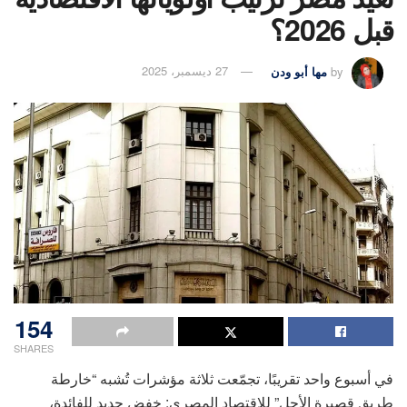
قبل 2026؟
by
مها أبو ودن
27 ديسمبر، 2025
154
SHARES
في أسبوع واحد تقريبًا، تجمّعت ثلاثة مؤشرات تُشبه “خارطة
طريق قصيرة الأجل” للاقتصاد المصري: خفض جديد للفائدة،