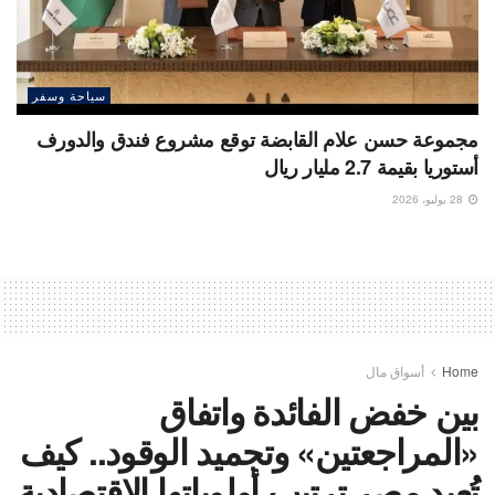
سياحة وسفر
مجموعة حسن علام القابضة توقع مشروع فندق والدورف
أستوريا بقيمة 2.7 مليار ريال
28 يوليو، 2026
Home
أسواق مال
بين خفض الفائدة واتفاق
«المراجعتين» وتجميد الوقود.. كيف
تُعيد مصر ترتيب أولوياتها الاقتصادية