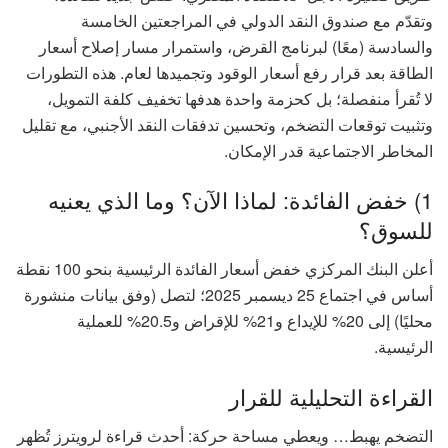
وتقدّم مع صندوق النقد الدولي في المراجعتين الخامسة
والسادسة (معًا) لبرنامج القرض، واستمرار مسار إصلاح أسعار
الطاقة بعد قرار رفع أسعار الوقود وتجميدها لعام. هذه التطورات
لا تُقرأ منفصلة؛ بل كحزمة واحدة هدفها تخفيف كلفة التمويل،
وتثبيت توقعات التضخم، وتحسين تدفقات النقد الأجنبي، مع تقليل
المخاطر الاجتماعية قدر الإمكان.
1) خفض الفائدة: لماذا الآن؟ وما الذي يعنيه
للسوق؟
أعلن البنك المركزي خفض أسعار الفائدة الرئيسية بنحو 100 نقطة
أساس في اجتماع 25 ديسمبر 2025؛ لتصل (وفق بيانات منشورة
محليًا) إلى 20% للإيداع و21% للإقراض و20.5% للعملية
الرئيسية.
القراءة التحليلية للقرار
التضخم يهبط… ويعطي مساحة حركة: أحدث قراءة لرويترز تُظهر