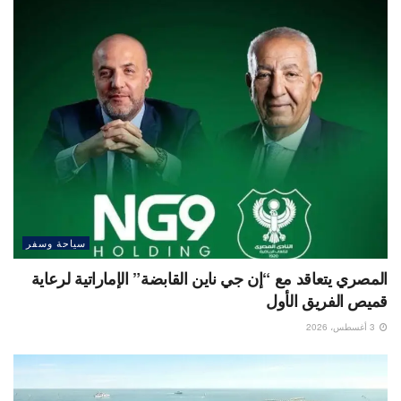
سياحة وسفر
المصري يتعاقد مع “إن جي ناين القابضة” الإماراتية لرعاية
قميص الفريق الأول
3 أغسطس، 2026