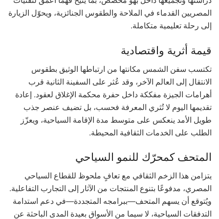
المصريين القدماء في الملاحة والطقوس الجنائزية، ويحوّل الزيارة
إلى رحلة تعليمية متكاملة.
قيمة أثرية واقتصادية
تكتسب سفن الشمس مكانتها من ارتباطها الوثيق بطقوس
الانتقال إلى العالم الآخر، وقد عُثر على السفينة الثانية قرب
أهرامات الجيزة مفككة داخل حفرة محكمة الإغلاق لعقود. إعادة
تقديمها اليوم لا تُثري المعرفة فحسب، بل تضيف عنصر جذب
طويل الأمد ينعكس على متوسط مدة الإقامة السياحية، ويعزّز
الطلب على الخدمات الثقافية المحيطة.
المتحف كمحرّك للنمو السياحي
يتزامن هذا الزخم الثقافي مع تعافٍ ملحوظ للقطاع السياحي
المصري، مدفوعًا بتنوع المنتجات من الآثار إلى التجارب التفاعلية.
ويُتوقع أن يسهم المتحف—ببرامجه المتجددة—في دعم استدامة
التدفقات السياحية، لا سيما من الأسواق بعيدة المدى الباحثة عن