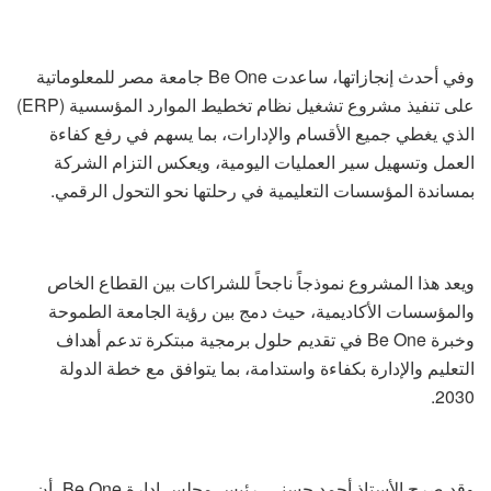
وفي أحدث إنجازاتها، ساعدت Be One جامعة مصر للمعلوماتية
على تنفيذ مشروع تشغيل نظام تخطيط الموارد المؤسسية (ERP)
الذي يغطي جميع الأقسام والإدارات، بما يسهم في رفع كفاءة
العمل وتسهيل سير العمليات اليومية، ويعكس التزام الشركة
بمساندة المؤسسات التعليمية في رحلتها نحو التحول الرقمي.
ويعد هذا المشروع نموذجاً ناجحاً للشراكات بين القطاع الخاص
والمؤسسات الأكاديمية، حيث دمج بين رؤية الجامعة الطموحة
وخبرة Be One في تقديم حلول برمجية مبتكرة تدعم أهداف
التعليم والإدارة بكفاءة واستدامة، بما يتوافق مع خطة الدولة
2030.
وقد صرح الأستاذ أحمد حسني، رئيس مجلس إدارة Be One، أن