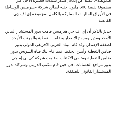
التمويلية»، فضلًا عن إتمام إصدار سندات قصيرة الأجل غير
مضمونة بقيمة 600 مليون جنيه لصالح شركة «هيرميس للوساطة
في الأوراق المالية»، المملوكة بالكامل لمجموعة إي اف چي
القابضة
جديرٌ بالذكر أن إي اف چي هيرميس قامت بدور المستشار المالي
الأوحد ومدير ومروج الإصدار وضامن التغطية والمرتب الأوحد
لصفقة الإصدار. وقد قام البنك العربي الأفريقي الدولي بدور
ضامن التغطية وأمين الحفظ، فيما قام بنك قناة السويس بدور
ضامن التغطية ومتلقي الاكتتاب. وقامت شركة كي بي إم چي
بدور مراجع الحسابات، في حين قام مكتب الدريني وشركاه بدور
المستشار القانوني للصفقة.