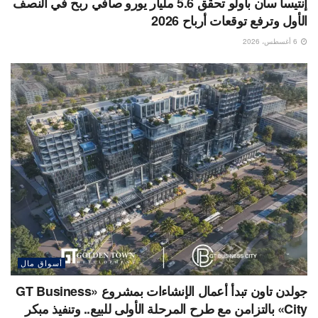
إنتيسا سان باولو تحقق 5.6 مليار يورو صافي ربح في النصف
الأول وترفع توقعات أرباح 2026
6 أغسطس، 2026
أسواق مال
جولدن تاون تبدأ أعمال الإنشاءات بمشروع «GT Business
City» بالتزامن مع طرح المرحلة الأولى للبيع.. وتنفيذ مبكر