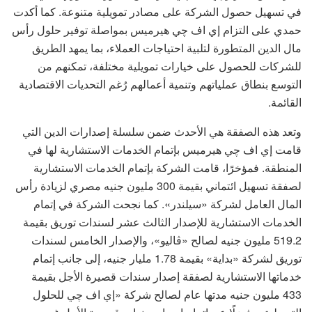
في تسهيل حصول الشركة على مصادر تمويلية متنوعة. كما أكدت
حمدي على التزام إي اف چي هيرميس بمواصلة توفير حلول رأس
مال الدين المتطورة لتلبية احتياجات العملاء، بما يمهد الطريق
للشركات للحصول على خيارات تمويلية مختلفة، تمكنهم من
التوسع بنطاق عملياتهم وتنمية أعمالهم رُغم التحديات الاقتصادية
القائمة.
وتعد هذه الصفقة هي الأحدث ضمن سلسلة إصدارات الدين التي
قامت إي اف چي هيرميس بإتمام الخدمات الاستشارية لها في
المنطقة. فمؤخرًا، قامت الشركة بإتمام الخدمات الاستشارية
لصفقة تسهيل ائتماني بقيمة 300 مليون جنيه مصري لزيادة رأس
المال العامل لشركة «سيلندر». كما نجحت الشركة في إتمام
الخدمات الاستشارية للإصدار الثالث عشر لسندات توريق بقيمة
519.2 مليون جنيه لصالح «ڤاليو»، والإصدار الخامس لسندات
توريق لشركة «بداية» بقيمة 1.78 مليار جنيه، إلى جانب إتمام
خدماتها الاستشارية لصفقة إصدار سندات قصيرة الأجل بقيمة
433 مليون جنيه مدتها عام لصالح شركة «إي اف چي للحلول