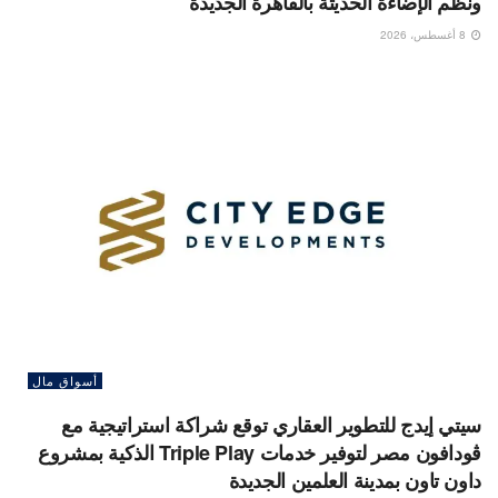
ونظم الإضاءة الحديثة بالقاهرة الجديدة
8 أغسطس، 2026
أسواق مال
سيتي إيدج للتطوير العقاري توقع شراكة استراتيجية مع
ڤودافون مصر لتوفير خدمات Triple Play الذكية بمشروع
داون تاون بمدينة العلمين الجديدة