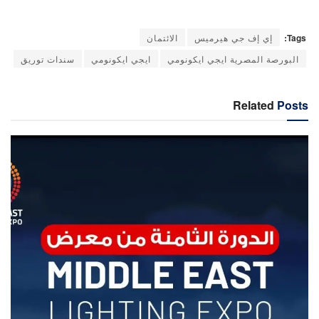
Tags:
إي إف جي هيرميس
الائتمان
البورصة المصرية ايجي ايكونومي
ايجي ايكونومي
سندات توريق
Related
Posts