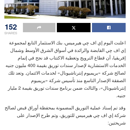
152
SHARES
اعلنت اليوم إي اف چي هيرميس، بنك الاستثمار التابع لمجموعة
إي اف چي القابضة والرائدة في أسواق الشرق الأوسط وشمال
إفريقيا، أن قطاع الترويج وتغطية الاكتتاب قد نجح في إتمام
الخدمات الاستشارية لإصدار سندات توريق بقيمة 400 مليون جنيه
لصالح شركة «بريميوم إنترناشيونال» لخدمات الائتمان. وتعد تلك
الصفقة الإصدار التاسع منذ تأسيس شركة «بريميوم
إنترناشيونال»، والثالث ضمن برنامج سندات توريق بقيمة 2 مليار
جنيه.
وقد تم إسناد عملية التوريق المضمونة بمحفظة أوراق قبض لصالح
شركة إي اف چي هيرميس للتوريق، وتم طرح الإصدار على
شريحتين: