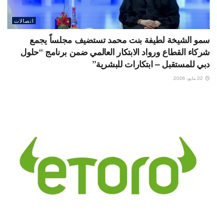
اتصالات
سمو الشيخة لطيفة بنت محمد تستضيف مجلساً يجمع
شركاء القطاع ورواد الابتكار العالمي ضمن برنامج “حلول
دبي للمستقبل – ابتكارات للبشرية”
22 مايو، 2026