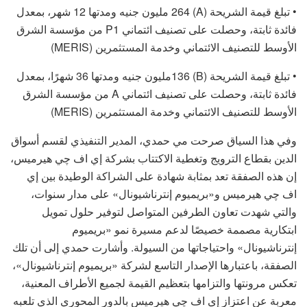
• تبلغ قيمة الشريحة (A) 264 مليون جنيه ومدتها 12 شهر، بمعدل
فائدة ثابتة، وحصلت على تصنيف ائتماني P1 من مؤسسة الشرق
الأوسط للتصنيف الائتماني وخدمة المستثمرين (MERIS)
• تبلغ قيمة الشريحة (B) 136مليون جنيه ومدتها 36 شهرًا، بمعدل
فائدة ثابتة، وحصلت على تصنيف ائتماني A من مؤسسة الشرق
الأوسط للتصنيف الائتماني وخدمة المستثمرين (MERIS)
وفي هذا السياق صرحت مي حمدي، المدير التنفيذي لقسم أسواق
الدين بقطاع الترويج وتغطية الاكتتاب بشركة إي اف چي هيرميس،
إن هذه الصفقة تعد بمثابة شهادة على الشراكة الوطيدة بين إي
اف چي هيرميس و«بريميوم إنترناشيونال» على مدار سنوات،
والتي شهدت تعاون الطرفين المتواصل لتوفير حلول تمويل
ابتكارية مصممة خصيصًا لدعم مسيرة نمو «بريميوم
إنترناشيونال» واحتياجاتها من السيولة. وأشارت حمدي إلى أن تلك
الصفقة، باعتبارها الإصدار التاسع لشركة «بريميوم إنترناشيونال»،
تعكس مرونتها والتزامها بتعظيم القيمة لجميع الأطراف المعنية،
معربة عن اعتزاز إي اف چي هيرميس بالدور المحوري الذي تلعبه