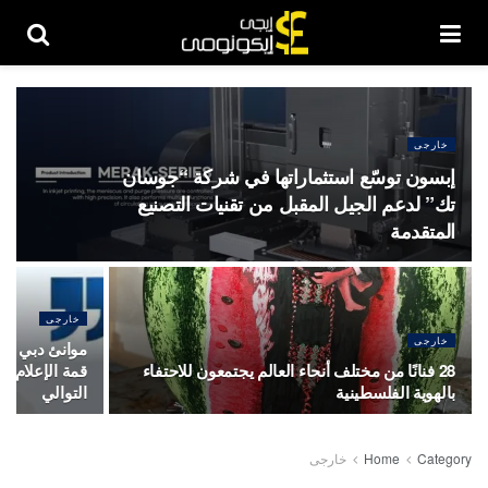
خارجى
إبسون توسّع استثماراتها في شركة “جوسان
تك” لدعم الجيل المقبل من تقنيات التصنيع
المتقدمة
خارجى
خارجى
موانئ دبي الع
28 فنانًا من مختلف أنحاء العالم يجتمعون للاحتفاء
بالهوية الفلسطينية
التوالي
Category
Home
خارجى