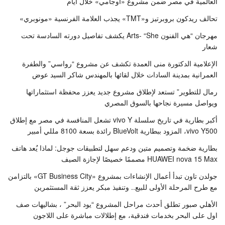
العالمية في مصر ضمن مشروع «أوجامي» خلال أيام
تحالف ريدكون بروبرتيز و«TMT» يجذب العلامة الفرنسية «مونوبري»
مهرجان “هي الفنون Arts- “She يكشف تفاصيل دورته السادسة تحت
شعار
الإعلامية الدكتورة منى العمدة تكشف عن مشروع “رواسي” والطفرة
العمرانية بمدينة السادات خلال لقائها بالمهندس شاكر السيد عوض
رمال للتطوير” تستعد لإطلاق مشروع جديد يعزز محفظة استثماراتها
ويواصل مسيرة نجاحها بالسوق المصري
أكبر بطارية في تاريخ سلسلة vivo Y تشعل المنافسة في مصر مع إطلاق
vivo Y500، المزود ببطارية BlueVolt رائدة بسعة 8100 مللي أمبير
بطارية ضخمة وتصميم متين ودعم سهل لتطبيقات جوجل: لماذا يُعد هاتف
HUAWEI nova 15 Max مصممًا خصيصًا لإجازة الصيف
جولدن تاون تبدأ أعمال الإنشاءات بمشروع «GT Business City» بالتزامن
مع طرح المرحلة الأولى للبيع.. وتنفيذ مبكر يعزز ثقة المستثمرين
الأهلي صبور تطلق أحدث مراحل المشروع “يود البحر” ، بشاليهات صف
اول على البحر بخدمات فندقية، مع إطلالات مباشرة على اللاجون