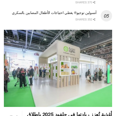
370 SHARES
أنسولين توجيو® يغطي احتياجات الأطفال المصابين بالسكري
352 SHARES
أغذية تُعزز ريادتها في جلفود 2025 بإطلاق