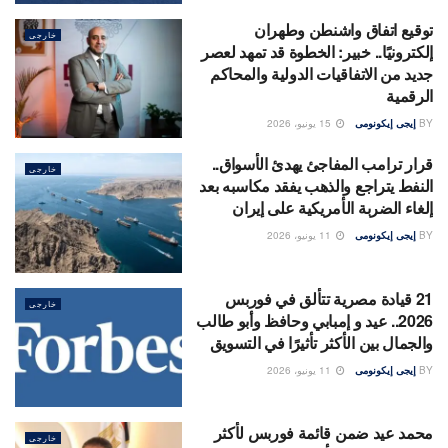
توقيع اتفاق واشنطن وطهران
خارجى
إلكترونيًا.. خبير: الخطوة قد تمهد لعصر
جديد من الاتفاقيات الدولية والمحاكم
الرقمية
BY
إيجى إيكونومى
15 يونيو، 2026
قرار ترامب المفاجئ يهدئ الأسواق..
خارجى
النفط يتراجع والذهب يفقد مكاسبه بعد
إلغاء الضربة الأمريكية على إيران
BY
إيجى إيكونومى
11 يونيو، 2026
21 قيادة مصرية تتألق في فوربس
خارجى
2026.. عيد و إمبابي وحافظ وأبو طالب
والجمال بين الأكثر تأثيرًا في التسويق
BY
إيجى إيكونومى
11 يونيو، 2026
محمد عيد ضمن قائمة فوربس لأكثر
خارجى