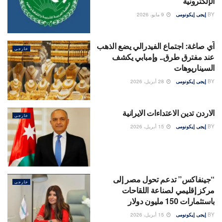
الإلكترونية
BY
إيجى إيكونومى
9 مايو، 2026
آي صاغة: اجتماع الفيدرالي يضع الذهب
خارجى
عند مفترق طرق.. وإمبابي يكشف
السيناريوهات
BY
إيجى إيكونومى
28 أبريل، 2026
الاردن تدين الاعتداءات الايرانية
خارجى
BY
إيجى إيكونومى
15 أبريل، 2026
“جينفاكس” تدعم تحول مصر إلى
خارجى
مركز إقليمي لصناعة اللقاحات
باستثمارات 150 مليون دولار
BY
إيجى إيكونومى
15 أبريل، 2026