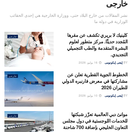
خارجى
نشر المقالات من خارج البلاد حتى، ووزارة
الخارجية
هي إحدى الحقائب
الوزارية في دولة ما
كلينيك لا بريري تكشف عن مقرها
خارجى
المُجدد حديثًا. مركز متطور لعلوم
البشرة المتقدمة والطب التجميلي
التجديدي.
BY
إيجى إيكونومى
16 يوليو، 2026
الخطوط الجوية القطرية تعلن عن
خارجى
مشاركتها في معرض فارنبره الدولي
للطيران 2026
BY
إيجى إيكونومى
10 يوليو، 2026
موانئ دبي العالمية تعزّز شبكتها
خارجى
للخدمات اللوجستية في دول مجلس
التعاون الخليجي بإضافة 700 شاحنة