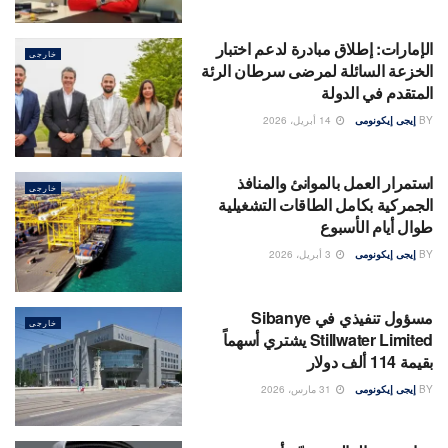
الإمارات: إطلاق مبادرة لدعم اختبار
خارجى
الخزعة السائلة لمرضى سرطان الرئة
المتقدم في الدولة
BY
إيجى إيكونومى
14 أبريل، 2026
استمرار العمل بالموانئ والمنافذ
خارجى
الجمركية بكامل الطاقات التشغيلية
طوال أيام الأسبوع
BY
إيجى إيكونومى
3 أبريل، 2026
مسؤول تنفيذي في Sibanye
خارجى
Stillwater Limited يشتري أسهماً
بقيمة 114 ألف دولار
BY
إيجى إيكونومى
31 مارس، 2026