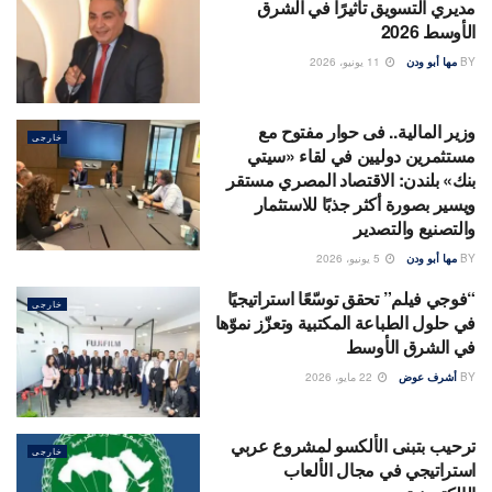
مديري التسويق تأثيرًا في الشرق
الأوسط 2026
BY
مها أبو ودن
11 يونيو، 2026
وزير المالية.. فى حوار مفتوح مع
خارجى
مستثمرين دوليين في لقاء «سيتي
بنك» بلندن: الاقتصاد المصري مستقر
ويسير بصورة أكثر جذبًا للاستثمار
والتصنيع والتصدير
BY
مها أبو ودن
5 يونيو، 2026
“فوجي فيلم” تحقق توسّعًا استراتيجيًا
خارجى
في حلول الطباعة المكتبية وتعزّز نموّها
في الشرق الأوسط
BY
أشرف عوض
22 مايو، 2026
ترحيب بتبنى الألكسو لمشروع عربي
خارجى
استراتيجي في مجال الألعاب