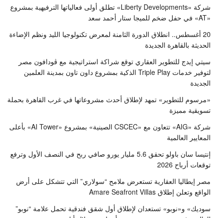
شركة «Liberty Developments» تطلق أولى فعالياتها الترفيهية بمشروع
«AT» في حفل ضخم للميجا ستار أحمد سعد
20 أغسطس.. انطلاق الدورة الثامنة لمعرض تكنولوجيا الليد ونظم الإضاءة
الحديثة بالقاهرة الجديدة
سيتي إيدج للتطوير العقاري توقع شراكة استراتيجية مع ڤودافون مصر
لتوفير خدمات Triple Play الذكية بمشروع داون تاون بمدينة العلمين
الجديدة
«مرسوم للتطوير» تمهد لإطلاق أحدث مشروعاتها في غرب القاهرة بحملة
تسويقية مميزة
شركة «AIG» تتعاون مع «CSCEC الصينية» بمشروع «AI Tower» بأعلى
المعايير العالمية
إنتيسا سان باولو تحقق 5.6 مليار يورو صافي ربح في النصف الأول وترفع
توقعات أرباح 2026
مصر إيطاليا العقارية تستعرض ملامح “سولاري” التي تتشكل على أرض
الواقع وتعلن إطلاق Amare Seafront Villas
سوديك» و«نوبو» تستعدان لإطلاق أول شقق فندقية تحمل علامة “نوبو”