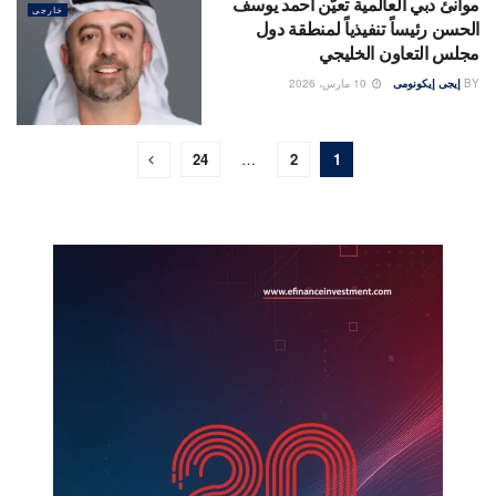
موانئ دبي العالمية تعيّن أحمد يوسف
خارجى
الحسن رئيساً تنفيذياً لمنطقة دول
مجلس التعاون الخليجي
BY
إيجى إيكونومى
10 مارس، 2026
24
…
2
1