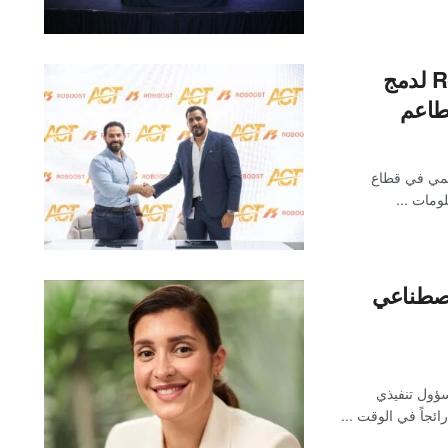
ACT تُوقع شراكة استراتيجية مع Roboost لدمج
طاعم
قمي في قطاع
لاصطناعي
حاث سيلزفورس التي استطلعت آراء 200 مسؤول تنفيذي
ائجاً في الوقت ...