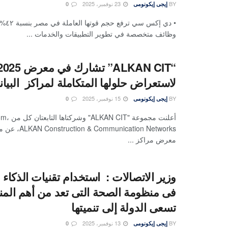
BY
23 نوفمبر، 2025
إيجى إيكونومى
0
• دي إكس
وظائف متخصصة في تطوير التطبيقات والخدمات ...
“ALKAN CIT” تش
لاستعراض حلولها المتكاملة لمراكز البي
BY
15 نوفمبر، 2025
إيجى إيكونومى
0
أعلنت مجموع
ommunication Networks
معرض مراكز ...
وزير الاتصالات : استخدام تقنيات الذكاء
فى منظومة الصحة التى تعد من أهم الم
تسعى الدولة إلى تنميتها
BY
13 نوفمبر، 2025
إيجى إيكونومى
0