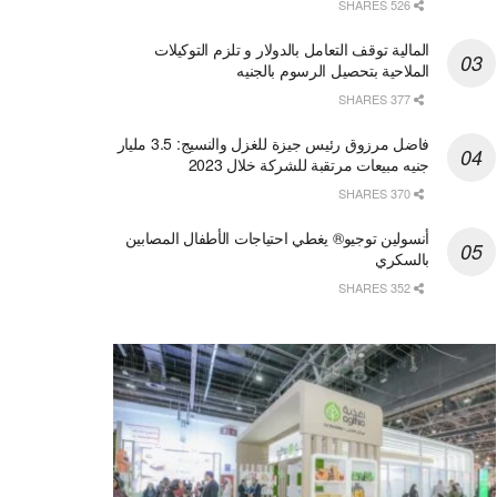
526 SHARES
المالية توقف التعامل بالدولار و تلزم التوكيلات
الملاحية بتحصيل الرسوم بالجنيه
377 SHARES
فاضل مرزوق رئيس جيزة للغزل والنسيج: 3.5 مليار
جنيه مبيعات مرتقبة للشركة خلال 2023
370 SHARES
أنسولين توجيو® يغطي احتياجات الأطفال المصابين
بالسكري
352 SHARES