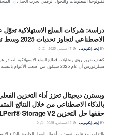
تكنولوجيا المعلومات والتحول الرقمي بحزب الجيل، إن المتحف
دراسة: شركات السلع الاستهلاكية تعوّل ع
الاصطناعي لتجاوز تحديات 2025 وسط تقلّبات السوق
BY
17 سبتمبر، 2025
إيجى إيكونومى
0
كشف تقرير رؤى وتحليلات قطاع السلع الاستهلاكية الصادر ع
سيلزفورس أن عام 2025 سيكون من أصعب الأعوام بالنسبة لشركات ...
ويسترن ديجيتال تعزز أداء التخزين الفعل
بالذكاء الاصطناعي من خلال النتائج المتم
حققها حل التخزين MLPerf® Storage V2
BY
5 أغسطس، 2025
إيجى إيكونومى
0
بالتزامن مع تنامي تعقيدات أحمال العمل الخاصة بالذكاء الاص