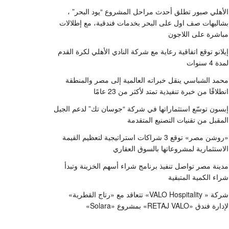
الأهلي صبور تطلق أحدث مراحل المشروع “يود البحر” ،
بشاليهات صف اول على البحر بخدمات فندقية، مع إطلالات
مباشرة على اللاجون
إيلانو توقع اتفاقية رعاية مع شركة النادي الأهلي لكرة القدم
لمدة 4 سنوات
محمد الشباسي ينقل خبراته العالمية إلى مصر والمنطقة
انطلاقًا من خبرة تنفيذية تمتد لأكثر من 23 عامًا
إبسون توسّع استثماراتها في شركة “جوسان تك” لدعم الجيل
المقبل من تقنيات التصنيع المتقدمة
«روشن مصر» توقع 3 شراكات استراتيجية لتعظيم القيمة
الاستثمارية لمشروعاتها بالسوق العقاري
مدينة مصر تواصل تنفيذ برنامج شراء أسهم الخزينة وتبدأ
شراء الكمية المتبقية
شركة « VALO Hospitality» تتعاقد مع «رتاج القطرية»
لإدارة فندق «RETAJ VALO» بمشروع «Solara»