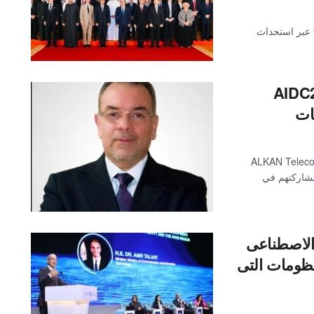
 سي ترفع حجم قوتها العاملة في مصر بنسبة ٤٢% عبر استحداث
ارك في معرض AIDC2025
انات
ة "ALKAN CIT" وشركتاها التابعتان كل من ALKAN Telecom،
ALKAN Construction & C، عن مشاركتهم في
 الاصطناعى
نظومات التى