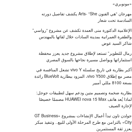
«مونوبري»
مهرجان “هي الفنون Arts- “She يكشف تفاصيل دورته
السادسة تحت شعار
الإعلامية الدكتورة منى العمدة تكشف عن مشروع “رواسي”
والطفرة العمرانية بمدينة السادات خلال لقائها بالمهندس
شاكر السيد عوض
رمال للتطوير” تستعد لإطلاق مشروع جديد يعزز محفظة
استثماراتها ويواصل مسيرة نجاحها بالسوق المصري
أكبر بطارية في تاريخ سلسلة vivo Y تشعل المنافسة في
مصر مع إطلاق vivo Y500، المزود ببطارية BlueVolt رائدة
بسعة 8100 مللي أمبير
بطارية ضخمة وتصميم متين ودعم سهل لتطبيقات جوجل:
لماذا يُعد هاتف HUAWEI nova 15 Max مصممًا خصيصًا
لإجازة الصيف
جولدن تاون تبدأ أعمال الإنشاءات بمشروع «GT Business
City» بالتزامن مع طرح المرحلة الأولى للبيع.. وتنفيذ مبكر
يعزز ثقة المستثمرين