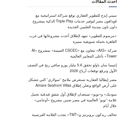
أحدث المقالات
سيتي إيدج للتطوير العقاري توقع شراكة استراتيجية مع
ڤودافون مصر لتوفير خدمات Triple Play الذكية بمشروع
داون تاون بمدينة العلمين الجديدة
«مرسوم للتطوير» تمهد لإطلاق أحدث مشروعاتها في غرب
القاهرة بحملة تسويقية مميزة
شركة «AIG» تتعاون مع «CSCEC الصينية» بمشروع «AI
Tower» بأعلى المعايير العالمية
إنتيسا سان باولو تحقق 5.6 مليار يورو صافي ربح في النصف
الأول وترفع توقعات أرباح 2026
مصر إيطاليا العقارية تستعرض ملامح “سولاري” التي تتشكل
على أرض الواقع وتعلن إطلاق Amare Seafront Villas
سوديك» و«نوبو» تستعدان لإطلاق أول شقق فندقية تحمل
علامة “نوبو” العالمية في مصر ضمن مشروع «أوجامي»
خلال أيام
تحالف ريدكون بروبرتيز و«TMT» يجذب العلامة الفرنسية