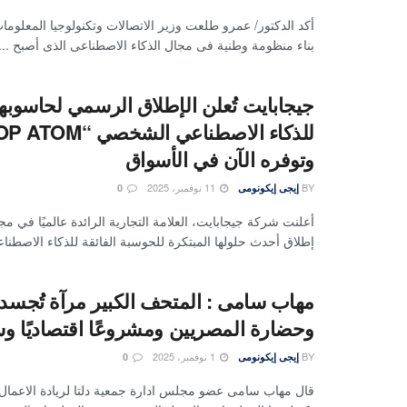
أكد الدكتور/ عمرو طلعت وزير الاتصالات وتكنولوجيا المعلو
بناء منظومة وطنية فى مجال الذكاء الاصطناعى الذى أصبح ...
جيجابايت تُعلن الإطلاق الرسمي لحاسوبها
وتوفره الآن في الأسواق
BY
11 نوفمبر، 2025
إيجى إيكونومى
0
أعلنت شركة جيجابايت، العلامة التجارية الرائدة عالميًا في 
إطلاق أحدث حلولها المبتكرة للحوسبة الفائقة للذكاء الاصطناعي AI 
مهاب سامى : المتحف الكبير مرآة تُجس
وحضارة المصريين ومشروعًا اقتصاديًا وسي
BY
1 نوفمبر، 2025
إيجى إيكونومى
0
قال مهاب سامى عضو مجلس ادارة جمعية دلتا لريادة الاعمال 