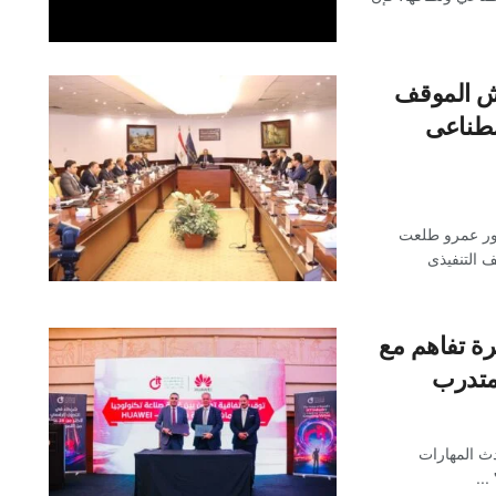
ش الموقف
اصطناعى
تور عمرو طلعت
ف التنفيذى
CI “”توقع مذكرة تفاهم مع
دث المهارات
..