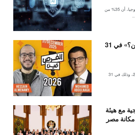
أفادت شركة جارتنر، المتخصصة في تحليلات الأعمال والتكنولوجيا، أن 35% من
انطلاق النسخة السادسة من «الفرص فين؟» في 31
تنطلق النسخة السادسة من فعالية «الفرص فين؟» لعام 2026، وذلك في 31
ة مع هيئة
 مكانة مصر