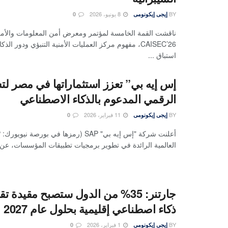
BY
8 يونيو، 2026
إيجى إيكونومى
0
ناقشت القمة الخامسة لمؤتمر ومعرض أمن المعلومات والأمن
CAISEC’26، مفهوم مركز العمليات الأمنية التنبؤي ودور ا
استباق ...
إس إيه بي” تعزز استثماراتها في مصر لت
الرقمي المدعوم بالذكاء الاصطناعي
BY
11 فبراير، 2026
إيجى إيكونومى
0
العالمية الرائدة في تطوير برمجيات تطبيقات المؤسسات، عن .
جارتنر: 35% من الدول ستصبح مقيدة ت
ذكاء اصطناعي إقليمية بحلول عام 2027
BY
1 فبراير، 2026
إيجى إيكونومى
0