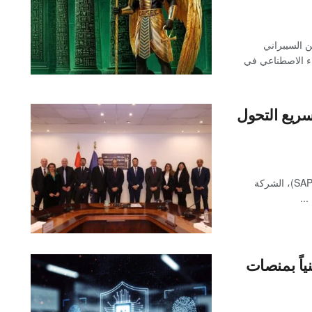
 السيبراني
لذكاء الاصطناعي في
سريع التحول
أعلنت شركة "إس إيه بي" SAP (رمزها في بورصة نيويورك: SAP)، الشركة
..
قنياً بمنصات