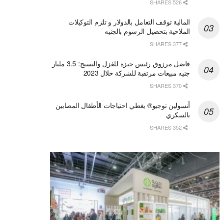
526 SHARES
المالية توقف التعامل بالدولار و تلزم التوكيلات
الملاحية بتحصيل الرسوم بالجنيه
377 SHARES
فاضل مرزوق رئيس جيزة للغزل والنسيج: 3.5 مليار
جنيه مبيعات مرتقبة للشركة خلال 2023
370 SHARES
أنسولين توجيو® يغطي احتياجات الأطفال المصابين
بالسكري
352 SHARES