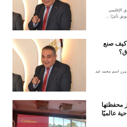
 الإقليمي
 تأثيرًا ...
. كيف صنع
ق؟
يبرز اسم محمد عيد
ّز محفظتها
ة عالميًا