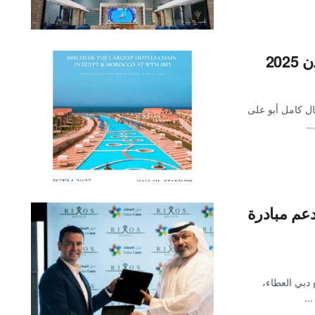
20
ل كامل أبو على
..
عم مبادرة
دبي العطاء،
..