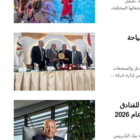
ة، تحتفل
س داخل منتجعاتها المختلفة،
ياحة
دق والمنتجعات
 إدارة غرفة ...
لفنادق
202
 بيك الباتروس