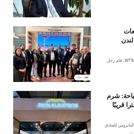
عات
لندن
في ختام فعاليات معرض بورصة لندن الدولية للسياحة WTM 2025، قام رجل
ياحة: شرم
ا قريبًا
لباتروس للفنادق
..