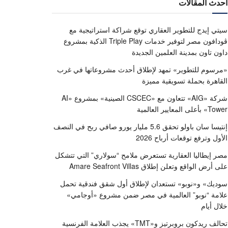
أحدث المقالات
سيتي إيدج للتطوير العقاري توقع شراكة استراتيجية مع
ڤودافون مصر لتوفير خدمات Triple Play الذكية بمشروع
داون تاون بمدينة العلمين الجديدة
«مرسوم للتطوير» تمهد لإطلاق أحدث مشروعاتها في غرب
القاهرة بحملة تسويقية مميزة
شركة «AIG» تتعاون مع «CSCEC الصينية» بمشروع «AI
Tower» بأعلى المعايير العالمية
إنتيسا سان باولو تحقق 5.6 مليار يورو صافي ربح في النصف
الأول وترفع توقعات أرباح 2026
مصر إيطاليا العقارية تستعرض ملامح “سولاري” التي تتشكل
على أرض الواقع وتعلن إطلاق Amare Seafront Villas
سوديك» و«نوبو» تستعدان لإطلاق أول شقق فندقية تحمل
علامة “نوبو” العالمية في مصر ضمن مشروع «أوجامي»
خلال أيام
تحالف ريدكون بروبرتيز و«TMT» يجذب العلامة الفرنسية