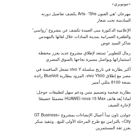
«مونوبري»
مهرجان “هي الفنون Arts- “She يكشف تفاصيل دورته
السادسة تحت شعار
الإعلامية الدكتورة منى العمدة تكشف عن مشروع “رواسي”
والطفرة العمرانية بمدينة السادات خلال لقائها بالمهندس
شاكر السيد عوض
رمال للتطوير” تستعد لإطلاق مشروع جديد يعزز محفظة
استثماراتها ويواصل مسيرة نجاحها بالسوق المصري
أكبر بطارية في تاريخ سلسلة vivo Y تشعل المنافسة في
مصر مع إطلاق vivo Y500، المزود ببطارية BlueVolt رائدة
بسعة 8100 مللي أمبير
بطارية ضخمة وتصميم متين ودعم سهل لتطبيقات جوجل:
لماذا يُعد هاتف HUAWEI nova 15 Max مصممًا خصيصًا
لإجازة الصيف
جولدن تاون تبدأ أعمال الإنشاءات بمشروع «GT Business
City» بالتزامن مع طرح المرحلة الأولى للبيع.. وتنفيذ مبكر
يعزز ثقة المستثمرين