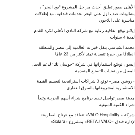
الأهلي صبور تطلق أحدث مراحل المشروع “يود البحر” ،
بشاليهات صف اول على البحر بخدمات فندقية، مع إطلالات
مباشرة على اللاجون
إيلانو توقع اتفاقية رعاية مع شركة النادي الأهلي لكرة القدم
لمدة 4 سنوات
محمد الشباسي ينقل خبراته العالمية إلى مصر والمنطقة
انطلاقًا من خبرة تنفيذية تمتد لأكثر من 23 عامًا
إبسون توسّع استثماراتها في شركة “جوسان تك” لدعم الجيل
المقبل من تقنيات التصنيع المتقدمة
«روشن مصر» توقع 3 شراكات استراتيجية لتعظيم القيمة
الاستثمارية لمشروعاتها بالسوق العقاري
مدينة مصر تواصل تنفيذ برنامج شراء أسهم الخزينة وتبدأ
شراء الكمية المتبقية
شركة « VALO Hospitality» تتعاقد مع «رتاج القطرية»
لإدارة فندق «RETAJ VALO» بمشروع «Solara»