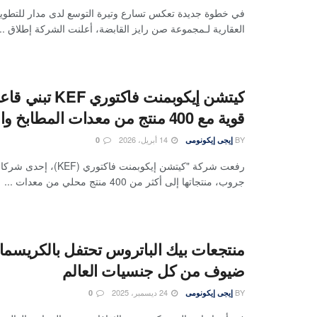
في خطوة جديدة تعكس تسارع وتيرة التوسع لدى مدار للتطوير 
العقارية لـمجموعة صن رايز القابضة، أعلنت الشركة إطلاق ...
كيتشن إيكوبمنت فاكتور
قوية مع 400 منتج من معدات المطابخ والفنادق
BY
14 أبريل، 2026
إيجى إيكونومى
0
رفعت شركة "كيتشن إيكوبمنت فاك
جروب، منتجاتها إلى أكثر من 400 منتج محلي من معدات ...
منتجعات بيك الباتروس تحتفل بالكريسم
ضيوف من كل جنسيات العالم
BY
24 ديسمبر، 2025
إيجى إيكونومى
0