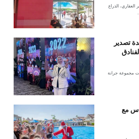
العقاري، الذراع
ي KEF تبني قاعدة تصدير
توري (KEF)، إحدى شركات مجموعة جرانة
اس مع