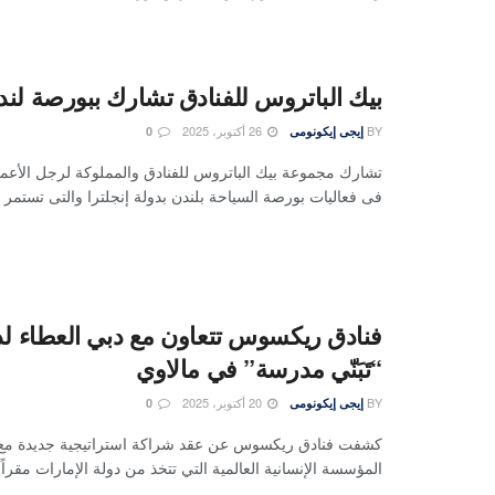
بيك الباتروس للفنادق تشارك ببورصة لندن 25
BY
26 أكتوبر، 2025
إيجى إيكونومى
0
تشارك مجموعة بيك الباتروس للفنادق والمملوكة لرجل الأعما
فى فعاليات بورصة السياحة بلندن بدولة إنجلترا والتى تستمر .
فنادق ريكسوس تتعاون مع دبي العطاء لد
“تَبَنّي مدرسة” في مالاوي
BY
20 أكتوبر، 2025
إيجى إيكونومى
0
كشفت فنادق ريكسوس عن عقد شراكة استراتيجية جديدة مع 
المؤسسة الإنسانية العالمية التي تتخذ من دولة الإمارات مقراً .