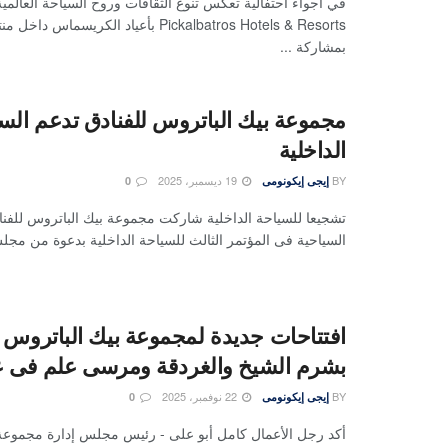
في أجواء احتفالية تعكس تنوع الثقافات وروح السياحة العالمي
Pickalbatros Hotels & Resorts بأعياد الكريسما
بمشاركة ...
مجموعة بيك الباتروس للفنادق تدعم الس
الداخلية
BY
19 ديسمبر، 2025
إيجى إيكونومى
0
تشجيعا للسياحة الداخلية شاركت مجموعة بيك الباتروس للفنا
السياحية فى المؤتمر الثالث للسياحة الداخلية بدعوة من مجلس
افتتاحات جديدة لمجموعة بيك الباتروس ل
بشرم الشيخ والغردقة ومرسى علم فى عام 6
BY
22 نوفمبر، 2025
إيجى إيكونومى
0
أكد رجل الأعمال كامل أبو على - رئيس مجلس إدارة مجموعة