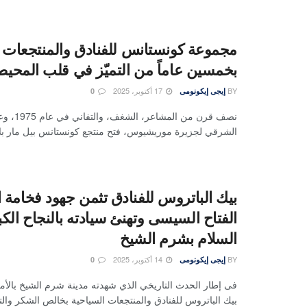
مجموعة كونستانس للفنادق والمنتجعات 
بخمسين عاماً من التميّز في قلب المحيط
BY
17 أكتوبر، 2025
إيجى إيكونومى
0
نصف قرن من المش
الشرقي لجزيرة موريشيوس، فتح منتجع كونستانس بيل مار بلاج
بيك الباتروس للفنادق تثمن جهود فخامة 
الفتاح السيسى وتهنئ سيادته بالنجاح الكب
السلام بشرم الشيخ
BY
14 أكتوبر، 2025
إيجى إيكونومى
0
فى إطار الحدث التاريخي الذي شهدته مدينة شرم الشيخ بالأ
بيك الباتروس للفنادق والمنتجعات السياحية بخالص الشكر والتق