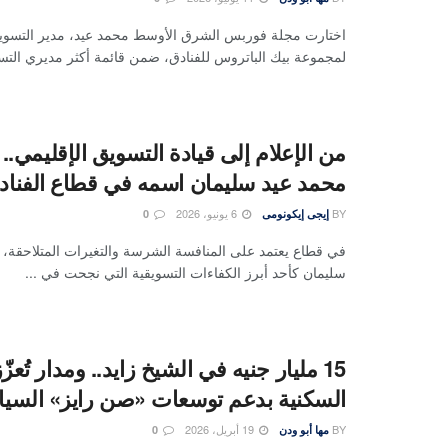
اختارت مجلة فوربس الشرق الأوسط محمد عيد، مدير التسويق
لمجموعة بيك الباتروس للفنادق، ضمن قائمة أكثر مديري التسويق
من الإعلام إلى قيادة التسويق الإقليمي.
محمد عيد سليمان اسمه في قطاع الفناد
BY
6 يونيو، 2026
إيجى إيكونومى
0
في قطاع يعتمد على المنافسة الشرسة والتغيرات المتلاحقة، 
سليمان كأحد أبرز الكفاءات التسويقية التي نجحت في ...
15 مليار جنيه في الشيخ زايد.. ومدار تُعز
السكنية بدعم توسعات «صن رايز» السياحي
BY
19 أبريل، 2026
مها أبو ودن
0