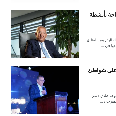
ياحة بأنشطة
ك الباتروس للفنادق
ها في ...
 على شواطئ
موعة فنادق «صن
مهرجان ...